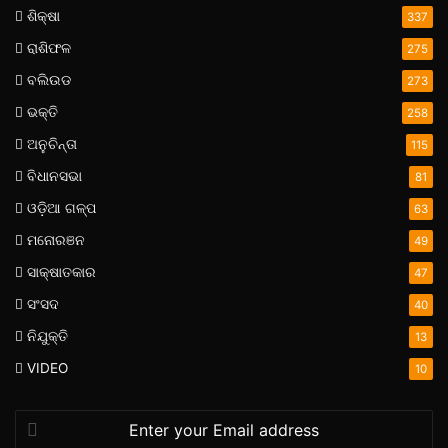
ଶିକ୍ଷା
337
ରାଶିଫଳ
275
ବଲିଉଡ
273
ଭକ୍ତି
258
ଅନୁଚିନ୍ତା
115
ବିଧାନସଭା
81
ଓଡ଼ିଆ ଗଳ୍ପ
63
ମନୋରଞନ
49
ସାକ୍ଷାତକାର
47
ସଂସଦ
40
ନିଯୁକ୍ତି
13
VIDEO
10
Enter
your