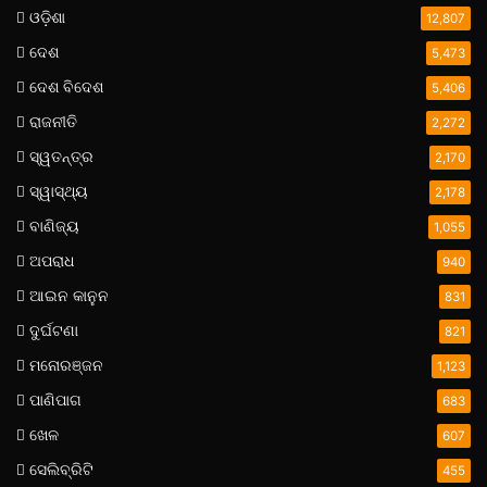
ଓଡ଼ିଶା
12,807
ଦେଶ
5,473
ଦେଶ ବିଦେଶ
5,406
ରାଜନୀତି
2,272
ସ୍ୱତନ୍ତ୍ର
2,170
ସ୍ୱାସ୍ଥ୍ୟ
2,178
ବାଣିଜ୍ୟ
1,055
ଅପରାଧ
940
ଆଇନ କାନୁନ
831
ଦୁର୍ଘଟଣା
821
ମନୋରଞ୍ଜନ
1,123
ପାଣିପାଗ
683
ଖେଳ
607
ସେଲିବ୍ରିଟି
455