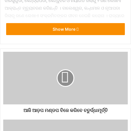
ଝାରସୁଗୁଡା, କେନ୍ଦ୍ରାପଡା, କେନ୍ଦୁଝର ଓ ନୟାଗଡ ଜିଲାରୁ ୨ ଜଣ ଲେଖାଏ
ଆକ୍ରାନ୍ତ ମୃତ୍ୟୁବରଣ କରିଛନ୍ତି । ବାଲେଶ୍ୱର, କନ୍ଧମାଳ ଓ ନୂଆପଡା
ଜିଲାରୁ ଜଣେ ଲେଖାଏ ସଂକ୍ରମିତଙ୍କର ଜୀବନ ନେଇଛି କରୋନା । ରାଜ୍ୟରେ
କରୋନା ଜନିତ ମୋଟ୍ ମୃତ୍ୟୁସଂଖ୍ୟା ୪ହଜାର ୭୩୦କୁ ବୃଦ୍ଧି ପାଇଛି ।
Show More
highest reported in a single day
Odisha witnesses 68 more deaths due to
#COVID19
ଆଜି ଆଡ଼ପ ମଣ୍ଡପ ବିଜେ କରିବେ ଚତୁର୍ଦ୍ଧାମୂର୍ତ୍ତି