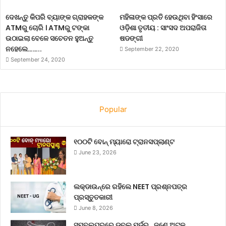
ଦେଖନ୍ତୁ କିପରି ବ୍ୟାଙ୍କ ଗ୍ରାହକଙ୍କ
ମହିଳାଙ୍କ ପ୍ରତି ହେଉଥିବା ହିଂସାରେ
ATMରୁ ଚୋରି । ATMରୁ ଟଙ୍କା
ଓଡ଼ିଶା ତୃତୀୟ : ସାଂସଦ ଅପରାଜିତା
ଉଠାଇଲା ବେଳେ ସଚେତନ ହୁଅନ୍ତୁ
ଷଡଙ୍ଗୀ
ନହେଲେ……..
September 22, 2020
September 24, 2020
Popular
୧୦୦ଟି ବୋନ୍ ମ୍ୟାରୋ ଟ୍ରାନସପ୍ଲାଣ୍ଟ
June 23, 2026
ଲକ୍‌ଡାଉନ୍‌ରେ ରହିଲେ NEET ପ୍ରଶ୍ନପତ୍ର
ପ୍ରସ୍ତୁତକାରୀ
June 8, 2026
ସମ୍ବଲପୁରରେ ଡବଲ୍ ମର୍ଡର , ଜଣେ ଅଟକ