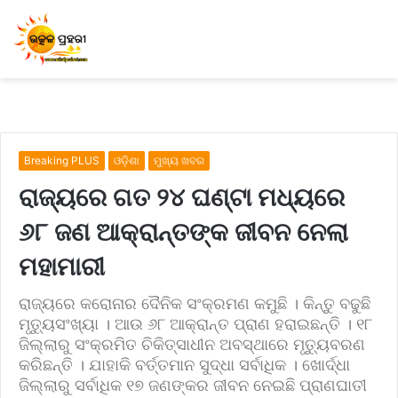
Breaking PLUS
ଓଡ଼ିଶା
ମୁଖ୍ୟ ଖବର
ରାଜ୍ୟରେ ଗତ ୨୪ ଘଣ୍ଟା ମଧ୍ୟରେ
୬୮ ଜଣ ଆକ୍ରାନ୍ତଙ୍କ ଜୀବନ ନେଲା
ମହାମାରୀ
ରାଜ୍ୟରେ କରୋନାର ଦୈନିକ ସଂକ୍ରମଣ କମୁଛି । କିନ୍ତୁ ବଢୁଛି
ମୃତ୍ୟୁସଂଖ୍ୟା । ଆଉ ୬୮ ଆକ୍ରାନ୍ତ ପ୍ରାଣ ହରାଇଛନ୍ତି । ୧୮
ଜିଲ୍ଲାରୁ ସଂକ୍ରମିତ ଚିକିତ୍ସାଧୀନ ଅବସ୍ଥାରେ ମୃତ୍ୟୁବରଣ
କରିଛନ୍ତି । ଯାହାକି ବର୍ତ୍ତମାନ ସୁଦ୍ଧା ସର୍ବାଧିକ । ଖୋର୍ଦ୍ଧା
ଜିଲ୍ଲାରୁ ସର୍ବାଧିକ ୧୭ ଜଣଙ୍କର ଜୀବନ ନେଇଛି ପ୍ରାଣଘାତୀ