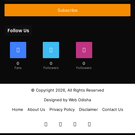
Email
address
Follow Us
0
0
0
Fans
Followers
Followers
© Copyright 2026, All Rights Reserved
Designed by
Web Odisha
Home
About Us
Privacy Policy
Disclaimer
Contact Us
Facebook
Twitter
YouTube
Instagram