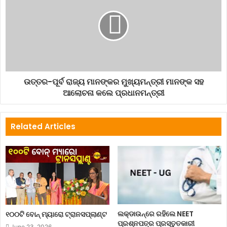
ଉତ୍ତର-ପୂର୍ବ ରାଜ୍ୟ ମାନଙ୍କର ମୁଖ୍ୟମନ୍ତ୍ରୀ ମାନଙ୍କ ସହ
ଆଲୋଚନା କଲେ ପ୍ରଧାନମନ୍ତ୍ରୀ
Related Articles
ଲକ୍‌ଡାଉନ୍‌ରେ ରହିଲେ NEET
୧୦୦ଟି ବୋନ୍ ମ୍ୟାରୋ ଟ୍ରାନସପ୍ଲାଣ୍ଟ
ପ୍ରଶ୍ନପତ୍ର ପ୍ରସ୍ତୁତକାରୀ
June 23, 2026