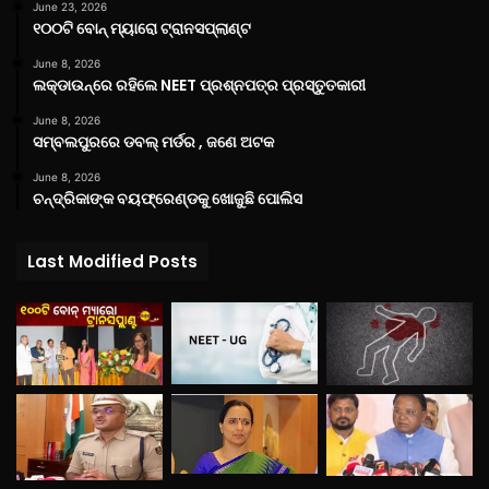
June 23, 2026
୧୦୦ଟି ବୋନ୍ ମ୍ୟାରୋ ଟ୍ରାନସପ୍ଲାଣ୍ଟ
June 8, 2026
ଲକ୍‌ଡାଉନ୍‌ରେ ରହିଲେ NEET ପ୍ରଶ୍ନପତ୍ର ପ୍ରସ୍ତୁତକାରୀ
June 8, 2026
ସମ୍ବଲପୁରରେ ଡବଲ୍ ମର୍ଡର , ଜଣେ ଅଟକ
June 8, 2026
ଚନ୍ଦ୍ରିକାଙ୍କ ବୟଫ୍ରେଣ୍ଡକୁ ଖୋଜୁଛି ପୋଲିସ
Last Modified Posts