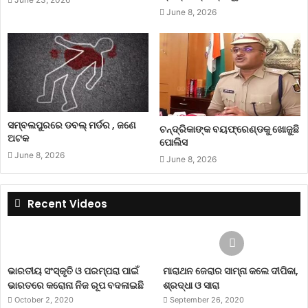
June 8, 2026
ସମ୍ବଲପୁରରେ ଡବଲ୍ ମର୍ଡର , ଜଣେ
ଚନ୍ଦ୍ରିକାଙ୍କ ବୟଫ୍ରେଣ୍ଡକୁ ଖୋଜୁଛି
ଅଟକ
ପୋଲିସ
June 8, 2026
June 8, 2026
Recent Videos
ଭାରତୀୟ ସଂସ୍କୃତି ଓ ପରମ୍ପରା ପାଇଁ
ମାରାଥନ ଜେରାର ସାମ୍ନା କଲେ ଦୀପିକା,
ଭାରତରେ କରୋନା ନିଜ ରୂପ ବଦଳାଇଛି
ଶ୍ରଦ୍ଧା ଓ ସାରା
October 2, 2020
September 26, 2020