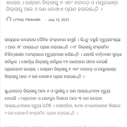
କରୋନା । ଗଞ୍ଜାମ ଜିଲ୍ଲାରୁ ୭ ଏବଂ ବରଗଡ଼ ଓ ମୟୂରଭଞ୍ଜ
ଜିଲ୍ଲାରୁ ଆଉ ୬ ଜଣ ଲେଖାଏ ପ୍ରାଣ ହରାଇଛନ୍ତି ।
UTKAL PRAHARI
July 13, 2021
ରାଜ୍ୟରେ କରୋନାର ଦୈନିକ ସଂକ୍ରମଣ କମୁଛି । କିନ୍ତୁ ବଢୁଛି ମୃତ୍ୟୁସଂଖ୍ୟା
। ଆଉ ୬୮ ଆକ୍ରାନ୍ତ ପ୍ରାଣ ହରାଇଛନ୍ତି । ୧୮ ଜିଲ୍ଲାରୁ ସଂକ୍ରମିତ
ଚିକିତ୍ସାଧୀନ ଅବସ୍ଥାରେ ମୃତ୍ୟୁବରଣ କରିଛନ୍ତି । ଯାହାକି ବର୍ତ୍ତମାନ ସୁଦ୍ଧା
ସର୍ବାଧିକ । ଖୋର୍ଦ୍ଧା ଜିଲ୍ଲାରୁ ସର୍ବାଧିକ ୧୭ ଜଣଙ୍କର ଜୀବନ ନେଇଛି
ପ୍ରାଣଘାତୀ କରୋନା । ଗଞ୍ଜାମ ଜିଲ୍ଲାରୁ ୭ ଏବଂ ବରଗଡ଼ ଓ ମୟୂରଭଞ୍ଜ
ଜିଲ୍ଲାରୁ ଆଉ ୬ ଜଣ ଲେଖାଏ ପ୍ରାଣ ହରାଇଛନ୍ତି ।
ସୁନ୍ଦରଗଡ଼ ଜିଲ୍ଲାରୁ ଆଉ ୫ ଓ ପୁରୀରୁ ୪ ଜଣ ଆକ୍ରାନ୍ତଙ୍କ ମୃତ୍ୟୁ
ହୋଇଛି । ଅନୁଗୋଳ ଓ ଯାଜପୁର ଜିଲାରେ ଆଉ ୩ ଜଣ କରୋନା
ଆକ୍ରାନ୍ତଙ୍କର ମୃତ୍ୟୁ ଘଟିଛି । ବଲାଙ୍ଗିର, କଟକ ଓ ଢେଙ୍କାନାଳ ଜିଲାରେ
୨ ଜଣ ଲେଖାଏଁ ସଂକ୍ରମିତ ପ୍ରାଣ ହରାଇଛନ୍ତି ।