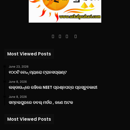
Facebook
Twitter
YouTube
Instagram
Most Viewed Posts
June 23, 2026
୧୦୦ଟି ବୋନ୍ ମ୍ୟାରୋ ଟ୍ରାନସପ୍ଲାଣ୍ଟ
June 8, 2026
ଲକ୍‌ଡାଉନ୍‌ରେ ରହିଲେ NEET ପ୍ରଶ୍ନପତ୍ର ପ୍ରସ୍ତୁତକାରୀ
June 8, 2026
ସମ୍ବଲପୁରରେ ଡବଲ୍ ମର୍ଡର , ଜଣେ ଅଟକ
Most Viewed Posts