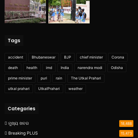
Tags
accident
Bhubaneswar
BJP
chief minister
Corona
death
health
imd
India
narendra modi
Odisha
prime minister
puri
rain
The Utkal Prahari
utkal prahari
UtkalPrahari
weather
Categories
ମୁଖ୍ୟ ଖବର
18,488
Breaking PLUS
15,473