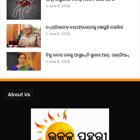
June 8, 2026
ଚନ୍ଦ୍ରିକାଙ୍କ ବୟଫ୍ରେଣ୍ଡକୁ ଖୋଜୁଛି ପୋଲିସ
June 8, 2026
ବିଜୁ ଜନତା ଦଳକୁ ଆସୁଛନ୍ତି ସୁଜାତା ଆର୍‌. ପାଣ୍ଡିଆନ୍
June 8, 2026
About Us