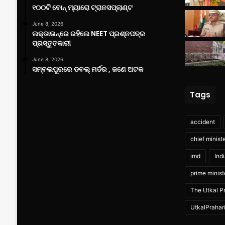
୧୦୦ଟି ବୋନ୍ ମ୍ୟାରୋ ଟ୍ରାନସପ୍ଲାଣ୍ଟ
June 8, 2026
ଲକ୍‌ଡାଉନ୍‌ରେ ରହିଲେ NEET ପ୍ରଶ୍ନପତ୍ର
ପ୍ରସ୍ତୁତକାରୀ
June 8, 2026
ସମ୍ବଲପୁରରେ ଡବଲ୍ ମର୍ଡର , ଜଣେ ଅଟକ
Tags
accident
chief minist
imd
Ind
prime minist
The Utkal Pr
UtkalPrahar