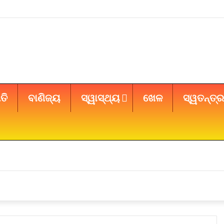
ତି
ବାଣିଜ୍ୟ
ସ୍ୱାସ୍ଥ୍ୟ
ଖେଳ
ସ୍ୱତନ୍ତ୍ର