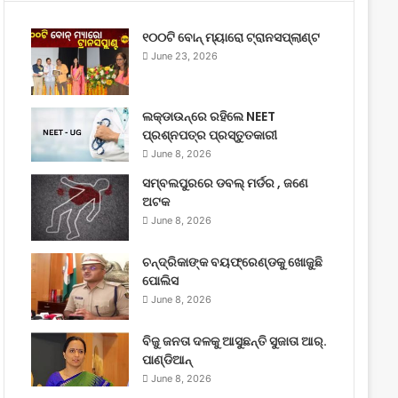
୧୦୦ଟି ବୋନ୍ ମ୍ୟାରୋ ଟ୍ରାନସପ୍ଲାଣ୍ଟ
June 23, 2026
ଲକ୍‌ଡାଉନ୍‌ରେ ରହିଲେ NEET
ପ୍ରଶ୍ନପତ୍ର ପ୍ରସ୍ତୁତକାରୀ
June 8, 2026
ସମ୍ବଲପୁରରେ ଡବଲ୍ ମର୍ଡର , ଜଣେ
ଅଟକ
June 8, 2026
ଚନ୍ଦ୍ରିକାଙ୍କ ବୟଫ୍ରେଣ୍ଡକୁ ଖୋଜୁଛି
ପୋଲିସ
June 8, 2026
ବିଜୁ ଜନତା ଦଳକୁ ଆସୁଛନ୍ତି ସୁଜାତା ଆର୍‌.
ପାଣ୍ଡିଆନ୍
June 8, 2026