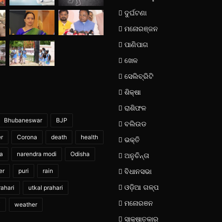
ଦୁର୍ଘଟଣା
ମନୋରଞ୍ଜନ
ପାଣିପାଗ
ଖେଳ
ସେଲିବ୍ରିଟି
ଶିକ୍ଷା
ରାଶିଫଳ
Bhubaneswar
BJP
ବଲିଉଡ
er
Corona
death
health
ଭକ୍ତି
ia
narendra modi
Odisha
ଅନୁଚିନ୍ତା
er
puri
rain
ବିଧାନସଭା
ଓଡ଼ିଆ ଗଳ୍ପ
ahari
utkal prahari
ମନୋରଞନ
i
weather
ସାକ୍ଷାତକାର