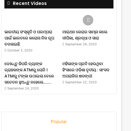
Recent Videos
ଭାରତୀୟ ସଂସ୍କୃତି ଓ ପରମ୍ପରା
ମାରାଥନ ଜେରାର ସାମ୍ନା କଲେ
ପାଇଁ ଭାରତରେ କରୋନା ନିଜ ରୂପ
ଦୀପିକା, ଶ୍ରଦ୍ଧା ଓ ସାରା
ବଦଳାଇଛି
September 26, 2020
October 2, 2020
ଦେଖନ୍ତୁ କିପରି ବ୍ୟାଙ୍କ
ମହିଳାଙ୍କ ପ୍ରତି ହେଉଥିବା
ଗ୍ରାହକଙ୍କ ATMରୁ ଚୋରି ।
ହିଂସାରେ ଓଡ଼ିଶା ତୃତୀୟ : ସାଂସଦ
ATMରୁ ଟଙ୍କା ଉଠାଇଲା ବେଳେ
ଅପରାଜିତା ଷଡଙ୍ଗୀ
ସଚେତନ ହୁଅନ୍ତୁ ନହେଲେ……..
September 22, 2020
September 24, 2020
Popular