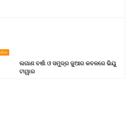
ଓଡ଼ିଶା
ଲଗାଣ ବର୍ଷା ଓ ସମୁଦ୍ର ଜୁଆର କବଳରେ ଭିୟୁ
ଟାୱାର