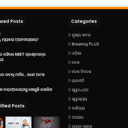
ewed Posts
Categories
6
ମୁଖ୍ୟ ଖବର
 ମ୍ୟାରୋ ଟ୍ରାନସପ୍ଲାଣ୍ଟ
Breaking PLUS
ଓଡ଼ିଶା
‌ରେ ରହିଲେ NEET ପ୍ରଶ୍ନପତ୍ର
ରୀ
ଦେଶ
ଦେଶ ବିଦେଶ
େ ଡବଲ୍ ମର୍ଡର , ଜଣେ ଅଟକ
ରାଜନୀତି
୍କ ବୟଫ୍ରେଣ୍ଡକୁ ଖୋଜୁଛି ପୋଲିସ
ସ୍ୱତନ୍ତ୍ର
ସ୍ୱାସ୍ଥ୍ୟ
ified Posts
ବାଣିଜ୍ୟ
ଅପରାଧ
ଆଇନ କାନୁନ