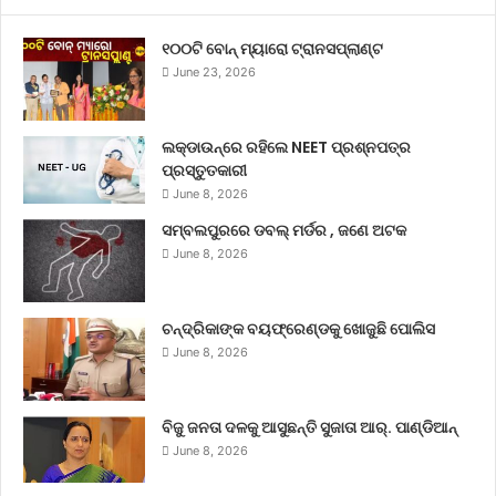
୧୦୦ଟି ବୋନ୍ ମ୍ୟାରୋ ଟ୍ରାନସପ୍ଲାଣ୍ଟ
June 23, 2026
ଲକ୍‌ଡାଉନ୍‌ରେ ରହିଲେ NEET ପ୍ରଶ୍ନପତ୍ର
ପ୍ରସ୍ତୁତକାରୀ
June 8, 2026
ସମ୍ବଲପୁରରେ ଡବଲ୍ ମର୍ଡର , ଜଣେ ଅଟକ
June 8, 2026
ଚନ୍ଦ୍ରିକାଙ୍କ ବୟଫ୍ରେଣ୍ଡକୁ ଖୋଜୁଛି ପୋଲିସ
June 8, 2026
ବିଜୁ ଜନତା ଦଳକୁ ଆସୁଛନ୍ତି ସୁଜାତା ଆର୍‌. ପାଣ୍ଡିଆନ୍
June 8, 2026