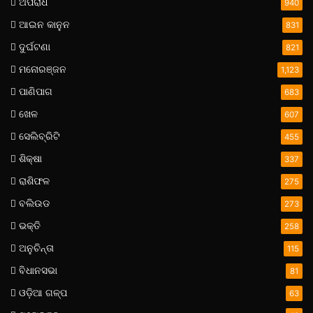
ଅପରାଧ
940
ଆଇନ କାନୁନ
831
ଦୁର୍ଘଟଣା
821
ମନୋରଞ୍ଜନ
1,123
ପାଣିପାଗ
683
ଖେଳ
607
ସେଲିବ୍ରିଟି
455
ଶିକ୍ଷା
337
ରାଶିଫଳ
275
ବଲିଉଡ
273
ଭକ୍ତି
258
ଅନୁଚିନ୍ତା
115
ବିଧାନସଭା
81
ଓଡ଼ିଆ ଗଳ୍ପ
63