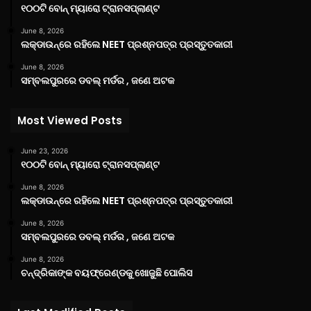
୧୦୦ଟି ବୋନ୍ ମ୍ୟାରୋ ଟ୍ରାନସପ୍ଲାଣ୍ଟ
June 8, 2026
ଲକ୍‌ଡାଉନ୍‌ରେ ରହିଲେ NEET ପ୍ରଶ୍ନପତ୍ର ପ୍ରସ୍ତୁତକାରୀ
June 8, 2026
ସମ୍ବଲପୁରରେ ଡବଲ୍ ମର୍ଡର , ଜଣେ ଅଟକ
Most Viewed Posts
June 23, 2026
୧୦୦ଟି ବୋନ୍ ମ୍ୟାରୋ ଟ୍ରାନସପ୍ଲାଣ୍ଟ
June 8, 2026
ଲକ୍‌ଡାଉନ୍‌ରେ ରହିଲେ NEET ପ୍ରଶ୍ନପତ୍ର ପ୍ରସ୍ତୁତକାରୀ
June 8, 2026
ସମ୍ବଲପୁରରେ ଡବଲ୍ ମର୍ଡର , ଜଣେ ଅଟକ
June 8, 2026
ଚନ୍ଦ୍ରିକାଙ୍କ ବୟଫ୍ରେଣ୍ଡକୁ ଖୋଜୁଛି ପୋଲିସ