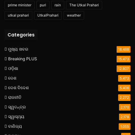
prime minister
puri
rain
The Utkal Prahari
utkal prahari
UtkalPrahari
weather
Categories
ମୁଖ୍ୟ ଖବର
18,488
Breaking PLUS
15,473
ଓଡ଼ିଶା
12,807
ଦେଶ
5,473
ଦେଶ ବିଦେଶ
5,406
ରାଜନୀତି
2,272
ସ୍ୱତନ୍ତ୍ର
2,170
ସ୍ୱାସ୍ଥ୍ୟ
2,178
ବାଣିଜ୍ୟ
1,055