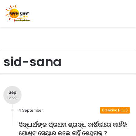
sid-sana
Sep
- 2022 -
4 September
Breaking PLUS
ସିଦ୍ଧାର୍ଥଙ୍କ ପ୍ରଥମ ଶ୍ରାଦ୍ଧ ବାର୍ଷିକୀରେ କାହିଁକି
ପୋଷ୍ଟ ସେୟାର କଲେ ନାହିଁ ଶେହନାଜ୍‌ ?