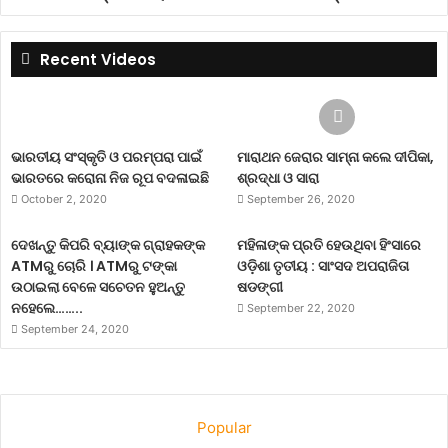
Recent Videos
ଭାରତୀୟ ସଂସ୍କୃତି ଓ ପରମ୍ପରା ପାଇଁ
ମାରାଥନ ଜେରାର ସାମ୍ନା କଲେ ଦୀପିକା,
ଭାରତରେ କରୋନା ନିଜ ରୂପ ବଦଳାଇଛି
ଶ୍ରଦ୍ଧା ଓ ସାରା
October 2, 2020
September 26, 2020
ଦେଖନ୍ତୁ କିପରି ବ୍ୟାଙ୍କ ଗ୍ରାହକଙ୍କ
ମହିଳାଙ୍କ ପ୍ରତି ହେଉଥିବା ହିଂସାରେ
ATMରୁ ଚୋରି । ATMରୁ ଟଙ୍କା
ଓଡ଼ିଶା ତୃତୀୟ : ସାଂସଦ ଅପରାଜିତା
ଉଠାଇଲା ବେଳେ ସଚେତନ ହୁଅନ୍ତୁ
ଷଡଙ୍ଗୀ
ନହେଲେ……..
September 22, 2020
September 24, 2020
Popular