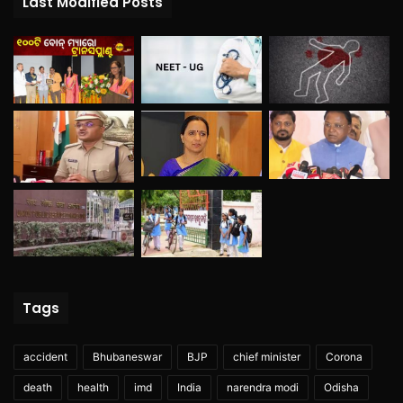
Last Modified Posts
Tags
accident
Bhubaneswar
BJP
chief minister
Corona
death
health
imd
India
narendra modi
Odisha