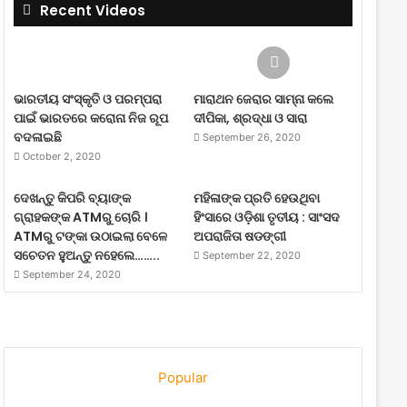
Recent Videos
ଭାରତୀୟ ସଂସ୍କୃତି ଓ ପରମ୍ପରା
ମାରାଥନ ଜେରାର ସାମ୍ନା କଲେ
ପାଇଁ ଭାରତରେ କରୋନା ନିଜ ରୂପ
ଦୀପିକା, ଶ୍ରଦ୍ଧା ଓ ସାରା
ବଦଳାଇଛି
September 26, 2020
October 2, 2020
ଦେଖନ୍ତୁ କିପରି ବ୍ୟାଙ୍କ
ମହିଳାଙ୍କ ପ୍ରତି ହେଉଥିବା
ଗ୍ରାହକଙ୍କ ATMରୁ ଚୋରି ।
ହିଂସାରେ ଓଡ଼ିଶା ତୃତୀୟ : ସାଂସଦ
ATMରୁ ଟଙ୍କା ଉଠାଇଲା ବେଳେ
ଅପରାଜିତା ଷଡଙ୍ଗୀ
ସଚେତନ ହୁଅନ୍ତୁ ନହେଲେ……..
September 22, 2020
September 24, 2020
Popular