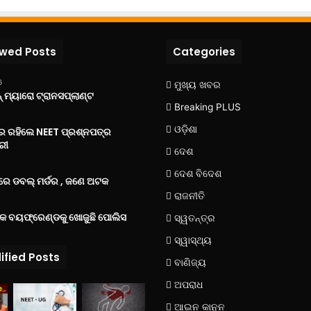
ewed Posts
Categories
6
ମୁଖ୍ୟ ଖବର
 ମ୍ୟାରୋ ଟ୍ରାନସପ୍ଲାଣ୍ଟ
Breaking PLUS
ଓଡ଼ିଶା
‌ରେ ରହିଲେ NEET ପ୍ରଶ୍ନପତ୍ର
ରୀ
ଦେଶ
ଦେଶ ବିଦେଶ
େ ଡବଲ୍ ମର୍ଡର , ଜଣେ ଅଟକ
ରାଜନୀତି
୍କ ବୟଫ୍ରେଣ୍ଡକୁ ଖୋଜୁଛି ପୋଲିସ
ସ୍ୱତନ୍ତ୍ର
ସ୍ୱାସ୍ଥ୍ୟ
ified Posts
ବାଣିଜ୍ୟ
ଅପରାଧ
ଆଇନ କାନୁନ