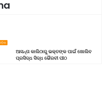
ha
ଓଡ଼ିଶା
ଆସନ୍ତା କାଲିଠାରୁ ଭକ୍ତଙ୍କ ପାଇଁ ଖୋଲିବ
ପ୍ରସିଦ୍ଧ ସିଦ୍ଧ ଭୈରବୀ ପୀଠ