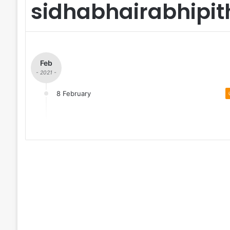
sidhabhairabhipit
Feb
- 2021 -
8 February