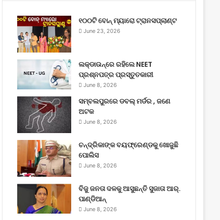
୧୦୦ଟି ବୋନ୍ ମ୍ୟାରୋ ଟ୍ରାନସପ୍ଲାଣ୍ଟ
June 23, 2026
ଲକ୍‌ଡାଉନ୍‌ରେ ରହିଲେ NEET
ପ୍ରଶ୍ନପତ୍ର ପ୍ରସ୍ତୁତକାରୀ
June 8, 2026
ସମ୍ବଲପୁରରେ ଡବଲ୍ ମର୍ଡର , ଜଣେ
ଅଟକ
June 8, 2026
ଚନ୍ଦ୍ରିକାଙ୍କ ବୟଫ୍ରେଣ୍ଡକୁ ଖୋଜୁଛି
ପୋଲିସ
June 8, 2026
ବିଜୁ ଜନତା ଦଳକୁ ଆସୁଛନ୍ତି ସୁଜାତା ଆର୍‌.
ପାଣ୍ଡିଆନ୍
June 8, 2026