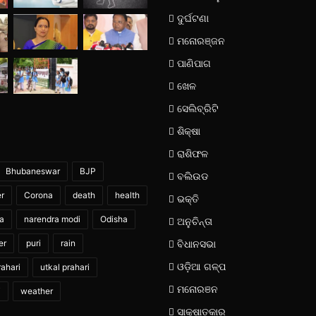
ଦୁର୍ଘଟଣା
ମନୋରଞ୍ଜନ
ପାଣିପାଗ
ଖେଳ
ସେଲିବ୍ରିଟି
ଶିକ୍ଷା
ରାଶିଫଳ
Bhubaneswar
BJP
ବଲିଉଡ
er
Corona
death
health
ଭକ୍ତି
ia
narendra modi
Odisha
ଅନୁଚିନ୍ତା
er
puri
rain
ବିଧାନସଭା
ଓଡ଼ିଆ ଗଳ୍ପ
ahari
utkal prahari
ମନୋରଞନ
i
weather
ସାକ୍ଷାତକାର