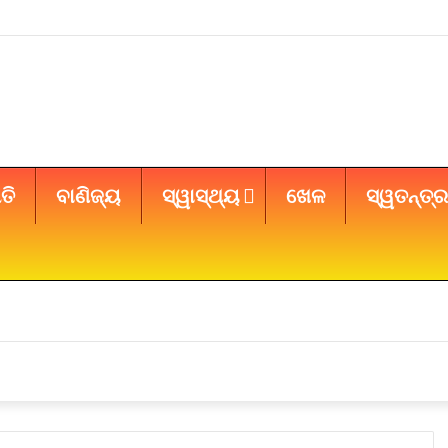
ତି
ବାଣିଜ୍ୟ
ସ୍ୱାସ୍ଥ୍ୟ
ଖେଳ
ସ୍ୱତନ୍ତ୍ର