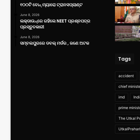
୧୦୦ଟି ବୋନ୍ ମ୍ୟାରୋ ଟ୍ରାନସପ୍ଲାଣ୍ଟ
June 8, 2026
ଲକ୍‌ଡାଉନ୍‌ରେ ରହିଲେ NEET ପ୍ରଶ୍ନପତ୍ର
ପ୍ରସ୍ତୁତକାରୀ
June 8, 2026
ସମ୍ବଲପୁରରେ ଡବଲ୍ ମର୍ଡର , ଜଣେ ଅଟକ
Tags
accident
chief minist
imd
Ind
prime minist
The Utkal Pr
UtkalPrahar