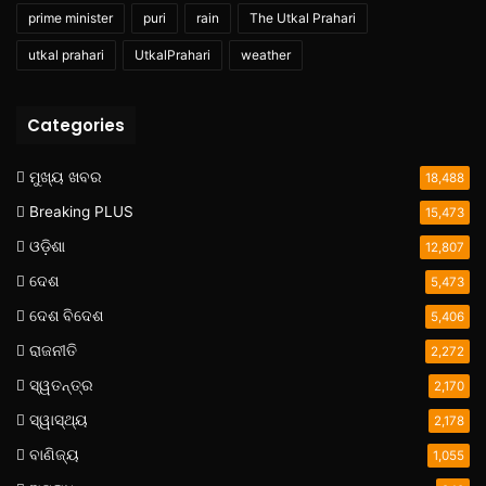
prime minister
puri
rain
The Utkal Prahari
utkal prahari
UtkalPrahari
weather
Categories
ମୁଖ୍ୟ ଖବର
18,488
Breaking PLUS
15,473
ଓଡ଼ିଶା
12,807
ଦେଶ
5,473
ଦେଶ ବିଦେଶ
5,406
ରାଜନୀତି
2,272
ସ୍ୱତନ୍ତ୍ର
2,170
ସ୍ୱାସ୍ଥ୍ୟ
2,178
ବାଣିଜ୍ୟ
1,055