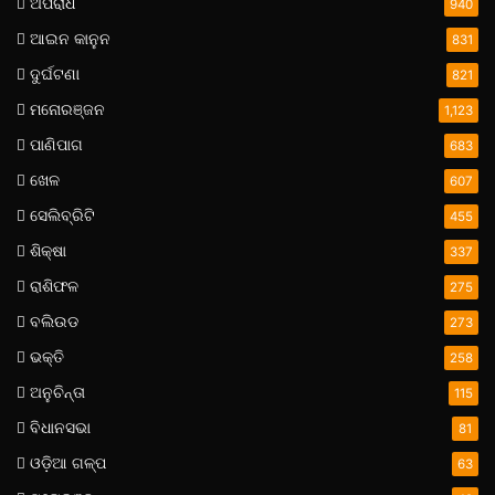
ଅପରାଧ
940
ଆଇନ କାନୁନ
831
ଦୁର୍ଘଟଣା
821
ମନୋରଞ୍ଜନ
1,123
ପାଣିପାଗ
683
ଖେଳ
607
ସେଲିବ୍ରିଟି
455
ଶିକ୍ଷା
337
ରାଶିଫଳ
275
ବଲିଉଡ
273
ଭକ୍ତି
258
ଅନୁଚିନ୍ତା
115
ବିଧାନସଭା
81
ଓଡ଼ିଆ ଗଳ୍ପ
63