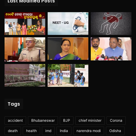
Last Modified Posts
Tags
accident
Bhubaneswar
BJP
chief minister
Corona
death
health
imd
India
narendra modi
Odisha