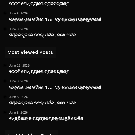
୧୦୦ଟି ବୋନ୍ ମ୍ୟାରୋ ଟ୍ରାନସପ୍ଲାଣ୍ଟ
June 8, 2026
ଲକ୍‌ଡାଉନ୍‌ରେ ରହିଲେ NEET ପ୍ରଶ୍ନପତ୍ର ପ୍ରସ୍ତୁତକାରୀ
June 8, 2026
ସମ୍ବଲପୁରରେ ଡବଲ୍ ମର୍ଡର , ଜଣେ ଅଟକ
Most Viewed Posts
June 23, 2026
୧୦୦ଟି ବୋନ୍ ମ୍ୟାରୋ ଟ୍ରାନସପ୍ଲାଣ୍ଟ
June 8, 2026
ଲକ୍‌ଡାଉନ୍‌ରେ ରହିଲେ NEET ପ୍ରଶ୍ନପତ୍ର ପ୍ରସ୍ତୁତକାରୀ
June 8, 2026
ସମ୍ବଲପୁରରେ ଡବଲ୍ ମର୍ଡର , ଜଣେ ଅଟକ
June 8, 2026
ଚନ୍ଦ୍ରିକାଙ୍କ ବୟଫ୍ରେଣ୍ଡକୁ ଖୋଜୁଛି ପୋଲିସ