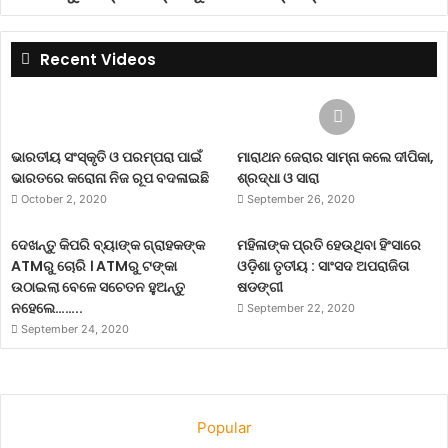
Recent Videos
ଭାରତୀୟ ସଂସ୍କୃତି ଓ ପରମ୍ପରା ପାଇଁ
ମାରାଥନ ଜେରାର ସାମ୍ନା କଲେ ଦୀପିକା,
ଭାରତରେ କରୋନା ନିଜ ରୂପ ବଦଳାଇଛି
ଶ୍ରଦ୍ଧା ଓ ସାରା
October 2, 2020
September 26, 2020
ଦେଖନ୍ତୁ କିପରି ବ୍ୟାଙ୍କ ଗ୍ରାହକଙ୍କ
ମହିଳାଙ୍କ ପ୍ରତି ହେଉଥିବା ହିଂସାରେ
ATMରୁ ଚୋରି । ATMରୁ ଟଙ୍କା
ଓଡ଼ିଶା ତୃତୀୟ : ସାଂସଦ ଅପରାଜିତା
ଉଠାଇଲା ବେଳେ ସଚେତନ ହୁଅନ୍ତୁ
ଷଡଙ୍ଗୀ
ନହେଲେ……..
September 22, 2020
September 24, 2020
Popular