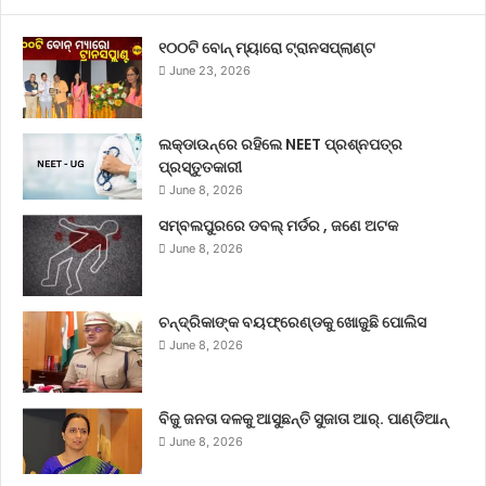
୧୦୦ଟି ବୋନ୍ ମ୍ୟାରୋ ଟ୍ରାନସପ୍ଲାଣ୍ଟ
June 23, 2026
ଲକ୍‌ଡାଉନ୍‌ରେ ରହିଲେ NEET ପ୍ରଶ୍ନପତ୍ର
ପ୍ରସ୍ତୁତକାରୀ
June 8, 2026
ସମ୍ବଲପୁରରେ ଡବଲ୍ ମର୍ଡର , ଜଣେ ଅଟକ
June 8, 2026
ଚନ୍ଦ୍ରିକାଙ୍କ ବୟଫ୍ରେଣ୍ଡକୁ ଖୋଜୁଛି ପୋଲିସ
June 8, 2026
ବିଜୁ ଜନତା ଦଳକୁ ଆସୁଛନ୍ତି ସୁଜାତା ଆର୍‌. ପାଣ୍ଡିଆନ୍
June 8, 2026