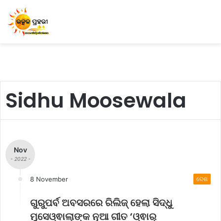
Sidhu Moosewala
Nov
- 2022 -
8 November
ଦେଶ
ଗୁରୁପର୍ବ ଅବସରରେ ରିଲିଜ୍ ହେଲା ସିଦ୍ଧୁ
ମୁସେଓ୍ଵାଲାଙ୍କ ନୂଆ ଗୀତ ‘ଓ୍ଵାର୍