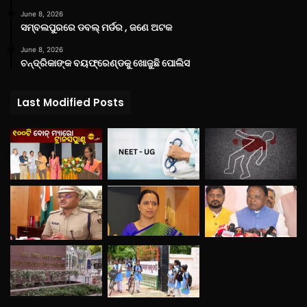
June 8, 2026
ସମ୍ବଲପୁରରେ ଡବଲ୍ ମର୍ଡର , ଜଣେ ଅଟକ
June 8, 2026
ଚନ୍ଦ୍ରିକାଙ୍କ ବୟଫ୍ରେଣ୍ଡକୁ ଖୋଜୁଛି ପୋଲିସ
Last Modified Posts