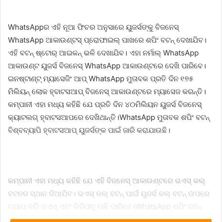
WhatsAppର ଏହି ନୂଆ ଫିଚର ଅନୁସାରେ ୟୁଜର୍ସଙ୍କୁ ବିଜନେସ୍
WhatsApp ଆକାଉଣ୍ଟସ୍ ପ୍ରୋଫାଇଲ୍ ପାଖରେ ଶପିଂ ବଟନ୍ ଦେଖାଯିବ।
ଏହି ବଟନ୍ ଷ୍ଟୋର୍ ଆଇକନ୍ ଭଳି ଦେଖାଯିବ। ଏହା ନର୍ମାଲ୍ WhatsApp
ଆକାଉଣ୍ଟ ୟୁଜର୍ସ ବିଜନେସ୍ WhatsApp ଆକାଉଣ୍ଟରେ ଦେଖି ପାରିବେ।
ଇନଷ୍ଟାଣ୍ଟ୍ ମ୍ୟାସେଜିଂ ଆପ୍ WhatsApp ମୁତାବକ ପ୍ରତି ଦିନ ୧୭୫
ମିଲିୟନ୍ ଲୋକ ହ୍ବାଟସଆପ୍ ବିଜନେସ୍ ଆକାଉଣ୍ଟରେ ମ୍ୟାସେଜ କରନ୍ତି।
କମ୍ପାନୀ ଏହା ମଧ୍ୟ କହିଛି ଯେ ପ୍ରତି ଦିନ ୪୦ମିଲିୟନ ୟୁଜର୍ସ ବିଜନେସ୍
କ୍ୟାଟଲଗ୍ ହ୍ବାଟସଆପରେ ଦେଖିଥାନ୍ତି।WhatsApp ମୁତାବକ ଶପିଂ ବଟନ୍
ବିଶ୍ବବ୍ୟାପି ହ୍ବାଟସଆପ୍ ୟୁଜର୍ସଙ୍କ ପାଇଁ ଜାରି କରାଯାଉଛି।
କମ୍ପାନୀ ଏହା ମଧ୍ୟ କହିଛି ଯେ ଏହି ବିଜନେସ୍ ଆକାଉଣ୍ଟରେ ଭଏସ୍ କଲ୍
ବଟନର ସ୍ଥାନ ଦିଆଯିବ। ଭଏସ୍ କଲ୍ ବଟନ୍ ପାଇଁ ୟୁଜର୍ସ କଲ୍ ବଟନ୍ ଉପରେ
ଟ୍ୟାପ୍ କରି ଭଏସ୍ ଏବଂ ଭିଡିଓରୁ ବାଛି ପାରିବେ।WhatsApp ଶପିଂ ବଟନ୍
ବ୍ୟବହାର କରିବା ପାଇଁ ଆପଣଙ୍କୁ ହ୍ବାଟସଆପର ଯେକୌଣସି ବିଜନେସ୍