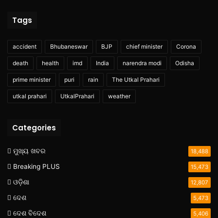
Tags
accident
Bhubaneswar
BJP
chief minister
Corona
death
health
imd
India
narendra modi
Odisha
prime minister
puri
rain
The Utkal Prahari
utkal prahari
UtkalPrahari
weather
Categories
ମୁଖ୍ୟ ଖବର
18,488
Breaking PLUS
15,473
ଓଡ଼ିଶା
12,807
ଦେଶ
5,473
ଦେଶ ବିଦେଶ
5,406