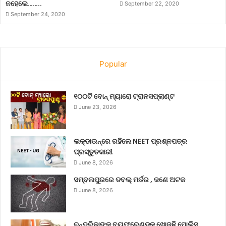
ନହେଲେ……..
September 22, 2020
September 24, 2020
Popular
୧୦୦ଟି ବୋନ୍ ମ୍ୟାରୋ ଟ୍ରାନସପ୍ଲାଣ୍ଟ
June 23, 2026
ଲକ୍‌ଡାଉନ୍‌ରେ ରହିଲେ NEET ପ୍ରଶ୍ନପତ୍ର
ପ୍ରସ୍ତୁତକାରୀ
June 8, 2026
ସମ୍ବଲପୁରରେ ଡବଲ୍ ମର୍ଡର , ଜଣେ ଅଟକ
June 8, 2026
ଚନ୍ଦ୍ରିକାଙ୍କ ବୟଫ୍ରେଣ୍ଡକୁ ଖୋଜୁଛି ପୋଲିସ