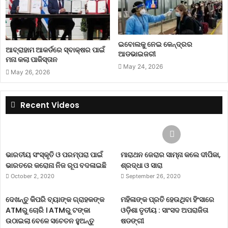
ଇବୋଲକୁ ନେଇ କେନ୍ଦ୍ରର
ଆବ୍ରାହାମ ଆକର୍ଡରେ ସ୍ବାକ୍ଷର ପାଇଁ
ଆଡଭାଇଜରୀ
ମନା କଲା ପାକିସ୍ତାନ
May 24, 2026
May 26, 2026
Recent Videos
ଭାରତୀୟ ସଂସ୍କୃତି ଓ ପରମ୍ପରା ପାଇଁ
ମାରାଥନ ଜେରାର ସାମ୍ନା କଲେ ଦୀପିକା,
ଭାରତରେ କରୋନା ନିଜ ରୂପ ବଦଳାଇଛି
ଶ୍ରଦ୍ଧା ଓ ସାରା
October 2, 2020
September 26, 2020
ଦେଖନ୍ତୁ କିପରି ବ୍ୟାଙ୍କ ଗ୍ରାହକଙ୍କ
ମହିଳାଙ୍କ ପ୍ରତି ହେଉଥିବା ହିଂସାରେ
ATMରୁ ଚୋରି । ATMରୁ ଟଙ୍କା
ଓଡ଼ିଶା ତୃତୀୟ : ସାଂସଦ ଅପରାଜିତା
ଉଠାଇଲା ବେଳେ ସଚେତନ ହୁଅନ୍ତୁ
ଷଡଙ୍ଗୀ