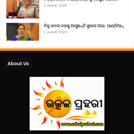
June 8, 2026
ବିଜୁ ଜନତା ଦଳକୁ ଆସୁଛନ୍ତି ସୁଜାତା ଆର୍‌. ପାଣ୍ଡିଆନ୍
June 8, 2026
About Us