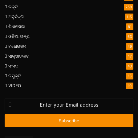
ଭକ୍ତି
258
ଅନୁଚିନ୍ତା
115
ବିଧାନସଭା
81
ଓଡ଼ିଆ ଗଳ୍ପ
63
ମନୋରଞନ
49
ସାକ୍ଷାତକାର
47
ସଂସଦ
40
ନିଯୁକ୍ତି
13
VIDEO
10
Enter
your
Email
address