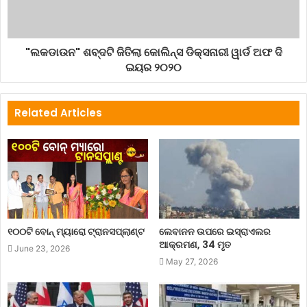
"ଲକଡାଉନ" ଶବ୍ଦଟି ଜିତିଲା କୋଲିନ୍ସ ଡିକ୍ସନାରୀ ୱାର୍ଡ ଅଫ ଦି
ଇୟର ୨୦୨୦
Related Articles
୧୦୦ଟି ବୋନ୍ ମ୍ୟାରୋ ଟ୍ରାନସପ୍ଲାଣ୍ଟ
ଲେବାନନ ଉପରେ ଇସ୍ରାଏଲର
ଆକ୍ରମଣ, 34 ମୃତ
June 23, 2026
May 27, 2026