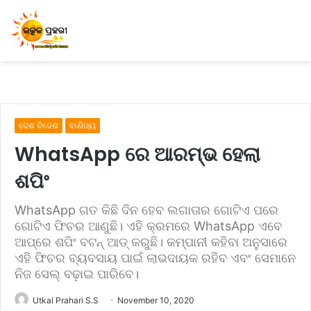
ଦେଶ ବିଦେଶ
ବାଣିଜ୍ୟ
WhatsApp ରେ ଆରମ୍ଭ ହେଲା
ଶପିଂ
WhatsApp ଗତ କିଛି ଦିନ ହେବ ଲଗାତାର ଗୋଟିଏ ପରେ
ଗୋଟିଏ ଫିଚର ଆଣୁଛି। ଏହି କ୍ରମରେ WhatsApp ଏବେ
ଆପ୍‌ରେ ଶପିଂ ବଟନ୍ ଆଡ୍ କରୁଛି। କମ୍ପାନୀ କହିବା ଅନୁସାରେ
ଏହି ଫିଚର ବ୍ୟବସାୟ ପାଇଁ ଲାଭଦାୟକ ରହିବ ଏବଂ ସେମାନେ
ନିଜ ସେଲ୍ ବଢ଼ାଇ ପାରିବେ।
Utkal Prahari S.S
November 10, 2020