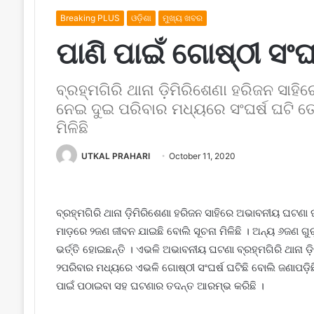
Breaking PLUS
ଓଡ଼ିଶା
ମୁଖ୍ୟ ଖବର
ପାଣି ପାଇଁ ଗୋଷ୍ଠୀ ସଂଘ
ବ୍ରହ୍ମଗିରି ଥାନା ଡ଼ିମିରିଶେଣା ହରିଜନ ସାହି
ନେଇ ଦୁଇ ପରିବାର ମଧ୍ୟରେ ସଂଘର୍ଷ ଘଟି ତ
ମିଳିଛି
UTKAL PRAHARI
October 11, 2020
ବ୍ରହ୍ମଗିରି ଥାନା ଡ଼ିମିରିଶେଣା ହରିଜନ ସାହିରେ ଅଭାବନୀୟ ଘଟଣା ଘ
ମାଡ଼ରେ ୨ଜଣ ଜୀବନ ଯାଇଛି ବୋଲି ସୂଚନା ମିଳିଛି । ଅନ୍ୟ ୬ଜଣ ଗ
ଭର୍ତ୍ତି ହୋଇଛନ୍ତି । ଏଭଳି ଅଭାବନୀୟ ଘଟଣା ବ୍ରହ୍ମଗିରି ଥାନା ଡ଼
୨ପରିବାର ମଧ୍ୟରେ ଏଭଳି ଗୋଷ୍ଠୀ ସଂଘର୍ଷ ଘଟିଛି ବୋଲି ଜଣାପଡ଼ି
ପାଇଁ ପଠାଇବା ସହ ଘଟଣାର ତଦନ୍ତ ଆରମ୍ଭ କରିଛି ।