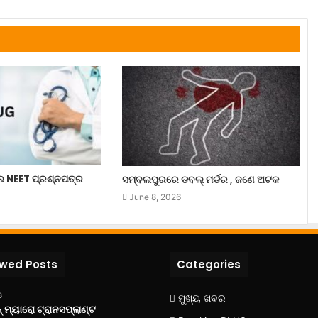
ଲେ NEET ପ୍ରଶ୍ନପତ୍ର
ସମ୍ବଲପୁରରେ ଡବଲ୍ ମର୍ଡର , ଜଣେ ଅଟକ
June 8, 2026
ewed Posts
Categories
6
ମୁଖ୍ୟ ଖବର
 ମ୍ୟାରୋ ଟ୍ରାନସପ୍ଲାଣ୍ଟ