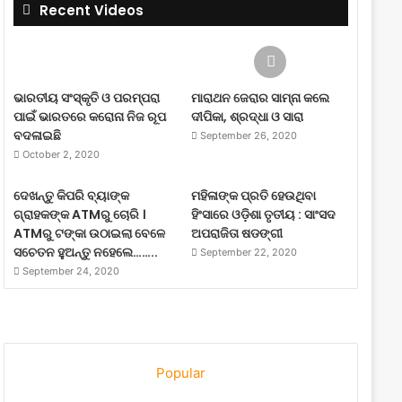
Recent Videos
ଭାରତୀୟ ସଂସ୍କୃତି ଓ ପରମ୍ପରା
ମାରାଥନ ଜେରାର ସାମ୍ନା କଲେ
ପାଇଁ ଭାରତରେ କରୋନା ନିଜ ରୂପ
ଦୀପିକା, ଶ୍ରଦ୍ଧା ଓ ସାରା
ବଦଳାଇଛି
September 26, 2020
October 2, 2020
ଦେଖନ୍ତୁ କିପରି ବ୍ୟାଙ୍କ
ମହିଳାଙ୍କ ପ୍ରତି ହେଉଥିବା
ଗ୍ରାହକଙ୍କ ATMରୁ ଚୋରି ।
ହିଂସାରେ ଓଡ଼ିଶା ତୃତୀୟ : ସାଂସଦ
ATMରୁ ଟଙ୍କା ଉଠାଇଲା ବେଳେ
ଅପରାଜିତା ଷଡଙ୍ଗୀ
ସଚେତନ ହୁଅନ୍ତୁ ନହେଲେ……..
September 22, 2020
September 24, 2020
Popular