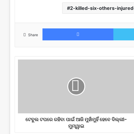
2-killed-six-others-injure
Facebook
Share
ଟେବୁଲ ଟପରେ ରହିବା ପାଇଁ ଆଜି ମୁହାଁମୁହିଁ ହେବେ ଦିଲ୍ଲୀ-
ମୁମ୍ୱାଇ