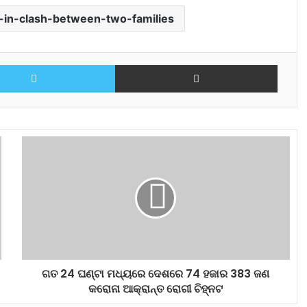
d-in-clash-between-two-families
Twitter
Share via Email
ଗତ 24 ଘଣ୍ଟା ମଧ୍ୟରେ ଦେଶରେ 74 ହଜାର 383 ଜଣ
କରୋନା ଆକ୍ରାନ୍ତ ରୋଗୀ ଚିହ୍ନଟ