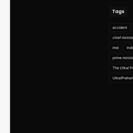
Tags
accident
chief minist
imd
Ind
prime minist
The Utkal Pr
UtkalPrahar