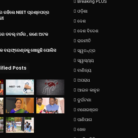
Breaking PLUS
ଓଡ଼ିଶା
‌ରେ ରହିଲେ NEET ପ୍ରଶ୍ନପତ୍ର
ରୀ
ଦେଶ
ଦେଶ ବିଦେଶ
େ ଡବଲ୍ ମର୍ଡର , ଜଣେ ଅଟକ
ରାଜନୀତି
୍କ ବୟଫ୍ରେଣ୍ଡକୁ ଖୋଜୁଛି ପୋଲିସ
ସ୍ୱତନ୍ତ୍ର
ସ୍ୱାସ୍ଥ୍ୟ
ified Posts
ବାଣିଜ୍ୟ
ଅପରାଧ
ଆଇନ କାନୁନ
ଦୁର୍ଘଟଣା
ମନୋରଞ୍ଜନ
ପାଣିପାଗ
ଖେଳ