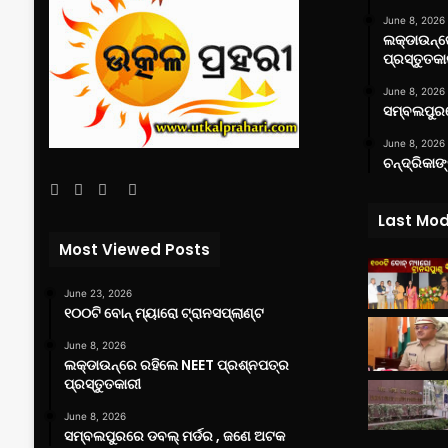
June 8, 2026
ଲକ୍‌ଡାଉନ୍
ପ୍ରସ୍ତୁତକା
June 8, 2026
ସମ୍ବଲପୁରର
June 8, 2026
ଚନ୍ଦ୍ରିକାଙ
Facebook
Twitter
YouTube
Instagram
Last Mod
Most Viewed Posts
June 23, 2026
୧୦୦ଟି ବୋନ୍ ମ୍ୟାରୋ ଟ୍ରାନସପ୍ଲାଣ୍ଟ
June 8, 2026
ଲକ୍‌ଡାଉନ୍‌ରେ ରହିଲେ NEET ପ୍ରଶ୍ନପତ୍ର
ପ୍ରସ୍ତୁତକାରୀ
June 8, 2026
ସମ୍ବଲପୁରରେ ଡବଲ୍ ମର୍ଡର , ଜଣେ ଅଟକ