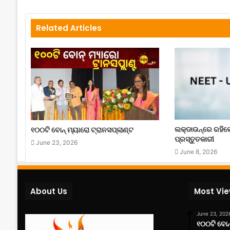
Related Articles
ଲକ୍‌ଡାଉନ୍‌ରେ ରହି
୧୦୦ଟି ବୋନ୍ ମ୍ୟାରୋ ଟ୍ରାନସପ୍ଲାଣ୍ଟ
ପ୍ରସ୍ତୁତକାରୀ
June 23, 2026
June 8, 2026
About Us
Most Vi
June 23, 202
୧୦୦ଟି ବୋନ୍