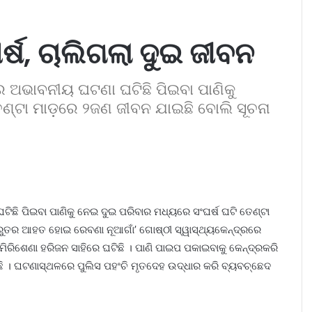
ର୍ଷ, ଚାଲିଗଲା ଦୁଇ ଜୀବନ
ରେ ଅଭାବନୀୟ ଘଟଣା ଘଟିଛି ପିଇବା ପାଣିକୁ
େଣ୍ଟା ମାଡ଼ରେ ୨ଜଣ ଜୀବନ ଯାଇଛି ବୋଲି ସୂଚନା
ଟିଛି ପିଇବା ପାଣିକୁ ନେଇ ଦୁଇ ପରିବାର ମଧ୍ୟରେ ସଂଘର୍ଷ ଘଟି ତେଣ୍ଟା
ୁରୁତର ଆହତ ହୋଇ ରେବଣା ନୂଆଗାଁ’ ଗୋଷ୍ଠୀ ସ୍ୱାସ୍ଥ୍ୟକେନ୍ଦ୍ରରେ
ିମିରିଶେଣା ହରିଜନ ସାହିରେ ଘଟିଛି । ପାଣି ପାଇପ ପକାଇବାକୁ କେନ୍ଦ୍ରକରି
ଛି । ଘଟଣାସ୍ଥଳରେ ପୁଲିସ ପହଂଚି ମୃତଦେହ ଉଦ୍ଧାର କରି ବ୍ୟବଚ୍ଛେଦ