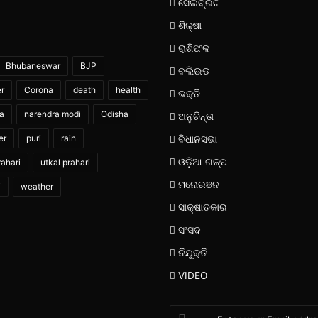
ସେଲିବ୍ରିଟି
ଶିକ୍ଷା
ରାଶିଫଳ
Bhubaneswar
BJP
ବଲିଉଡ
er
Corona
death
health
ଭକ୍ତି
ia
narendra modi
Odisha
ଅନୁଚିନ୍ତା
er
puri
rain
ବିଧାନସଭା
ଓଡ଼ିଆ ଗଳ୍ପ
ahari
utkal prahari
ମନୋରଞନ
i
weather
ସାକ୍ଷାତକାର
ସଂସଦ
ନିଯୁକ୍ତି
VIDEO
Enter