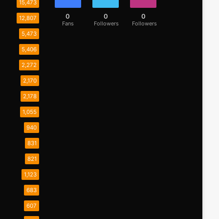
15,473
0
0
0
12,807
Fans
Followers
Followers
5,473
5,406
2,272
2,170
2,178
1,055
940
831
821
1,123
683
607