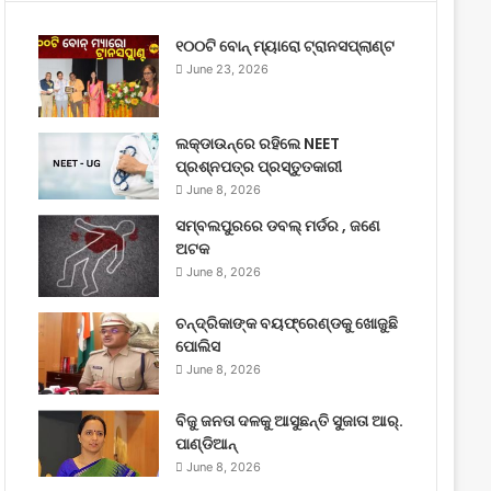
୧୦୦ଟି ବୋନ୍ ମ୍ୟାରୋ ଟ୍ରାନସପ୍ଲାଣ୍ଟ
June 23, 2026
ଲକ୍‌ଡାଉନ୍‌ରେ ରହିଲେ NEET
ପ୍ରଶ୍ନପତ୍ର ପ୍ରସ୍ତୁତକାରୀ
June 8, 2026
ସମ୍ବଲପୁରରେ ଡବଲ୍ ମର୍ଡର , ଜଣେ
ଅଟକ
June 8, 2026
ଚନ୍ଦ୍ରିକାଙ୍କ ବୟଫ୍ରେଣ୍ଡକୁ ଖୋଜୁଛି
ପୋଲିସ
June 8, 2026
ବିଜୁ ଜନତା ଦଳକୁ ଆସୁଛନ୍ତି ସୁଜାତା ଆର୍‌.
ପାଣ୍ଡିଆନ୍
June 8, 2026