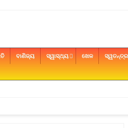
ତି
ବାଣିଜ୍ୟ
ସ୍ୱାସ୍ଥ୍ୟ
ଖେଳ
ସ୍ୱତନ୍ତ୍ର