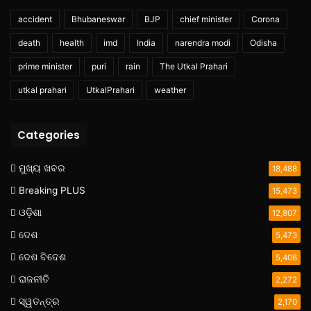
accident
Bhubaneswar
BJP
chief minister
Corona
death
health
imd
India
narendra modi
Odisha
prime minister
puri
rain
The Utkal Prahari
utkal prahari
UtkalPrahari
weather
Categories
ମୁଖ୍ୟ ଖବର
18,488
Breaking PLUS
15,473
ଓଡ଼ିଶା
12,807
ଦେଶ
5,473
ଦେଶ ବିଦେଶ
5,406
ରାଜନୀତି
2,272
ସ୍ୱତନ୍ତ୍ର
2,170