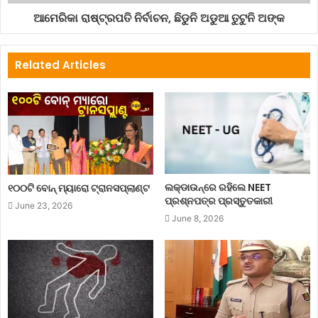
ଆମେରିକା ରାଷ୍ଟ୍ରପତି ନିର୍ବାଚନ, ଛିଡୁନି ଅଡୁଆ ତୁଟୁନି ଅଙ୍କ
Related Articles
ଲକ୍‌ଡାଉନ୍‌ରେ ରହିଲେ NEET
୧୦୦ଟି ବୋନ୍ ମ୍ୟାରୋ ଟ୍ରାନସପ୍ଲାଣ୍ଟ
ପ୍ରଶ୍ନପତ୍ର ପ୍ରସ୍ତୁତକାରୀ
June 23, 2026
June 8, 2026