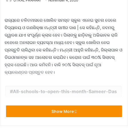
UTKAL PRAHARI
November 4, 2020
ରାଜ୍ୟରେ ଚଳିତମାସରେ ଖୋଲିବ ସମସ୍ତ ସ୍କୁଲ ଏନେଇ ସୁଚନା ଦେଲେ
ବିଦ୍ୟାଳୟ ଓ ଗଣଶିକ୍ଷା ମନ୍ତ୍ରୀ ସମୀର ଦାଶ | ସେ କହିଛନ୍ତି, ନବମରୁ
ଦ୍ୱାଦଶ ଯାଏ ସଂପୂର୍ଣ୍ଣ କ୍ଲାସ ହେବ। ପିଲାଙ୍କୁ ଛାଡ଼ିବାକୁ ଅଭିଭାବକ ରାଜି
ନହେଲେ ଅନଲାଇନ ବ୍ୟବସ୍ଥା ମଧ୍ୟ ହେବ। ସ୍କୁଲ ଖୋଲିବା ନେଇ
ପ୍ରସ୍ତୁତି ଚାଲିଥିବା ସେ କହିଛନ୍ତି। ମନ୍ତ୍ରୀ ଆହୁରି କହିଛନ୍ତି, ଜିଲ୍ଲାପାଳ ଓ
ଡିଇଓମାନଙ୍କ ସହ ଆଲୋଚନା କରାଯିବ। କରୋନା ପାଇଁ ୩୦% ସିଲାବସ୍
ହ୍ରାସ ହୋଇଛି। ଆଉ କମିବନି। ବାକି ୭୦% ସିଲାବସ୍ ପାଇଁ ନୂଆ
କ୍ୟାଲେଣ୍ଡର ପ୍ରସ୍ତୁତ ହେବ।
All-schools-to-open-this-month-Sameer-Das
Show More