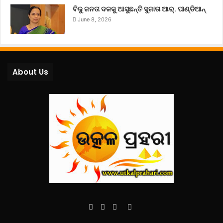
ବିଜୁ ଜନତା ଦଳକୁ ଆସୁଛନ୍ତି ସୁଜାତା ଆର୍‌. ପାଣ୍ଡିଆନ୍
June 8, 2026
About Us
Facebook
Twitter
YouTube
Instagram