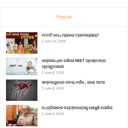
Popular
୧୦୦ଟି ବୋନ୍ ମ୍ୟାରୋ ଟ୍ରାନସପ୍ଲାଣ୍ଟ
June 23, 2026
ଲକ୍‌ଡାଉନ୍‌ରେ ରହିଲେ NEET ପ୍ରଶ୍ନପତ୍ର
ପ୍ରସ୍ତୁତକାରୀ
June 8, 2026
ସମ୍ବଲପୁରରେ ଡବଲ୍ ମର୍ଡର , ଜଣେ ଅଟକ
June 8, 2026
ଚନ୍ଦ୍ରିକାଙ୍କ ବୟଫ୍ରେଣ୍ଡକୁ ଖୋଜୁଛି ପୋଲିସ
June 8, 2026