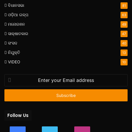
ବିଧାନସଭା
81
ଓଡ଼ିଆ ଗଳ୍ପ
63
ମନୋରଞନ
49
ସାକ୍ଷାତକାର
47
ସଂସଦ
40
ନିଯୁକ୍ତି
13
VIDEO
10
Enter
your
Email
address
Follow Us