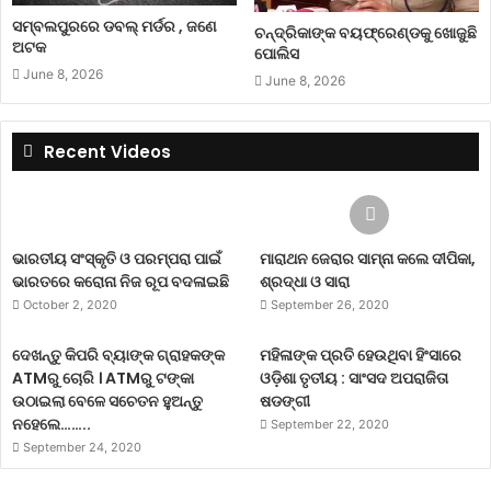
ସମ୍ବଲପୁରରେ ଡବଲ୍ ମର୍ଡର , ଜଣେ
ଚନ୍ଦ୍ରିକାଙ୍କ ବୟଫ୍ରେଣ୍ଡକୁ ଖୋଜୁଛି
ଅଟକ
ପୋଲିସ
June 8, 2026
June 8, 2026
Recent Videos
ଭାରତୀୟ ସଂସ୍କୃତି ଓ ପରମ୍ପରା ପାଇଁ
ମାରାଥନ ଜେରାର ସାମ୍ନା କଲେ ଦୀପିକା,
ଭାରତରେ କରୋନା ନିଜ ରୂପ ବଦଳାଇଛି
ଶ୍ରଦ୍ଧା ଓ ସାରା
October 2, 2020
September 26, 2020
ଦେଖନ୍ତୁ କିପରି ବ୍ୟାଙ୍କ ଗ୍ରାହକଙ୍କ
ମହିଳାଙ୍କ ପ୍ରତି ହେଉଥିବା ହିଂସାରେ
ATMରୁ ଚୋରି । ATMରୁ ଟଙ୍କା
ଓଡ଼ିଶା ତୃତୀୟ : ସାଂସଦ ଅପରାଜିତା
ଉଠାଇଲା ବେଳେ ସଚେତନ ହୁଅନ୍ତୁ
ଷଡଙ୍ଗୀ
ନହେଲେ……..
September 22, 2020
September 24, 2020