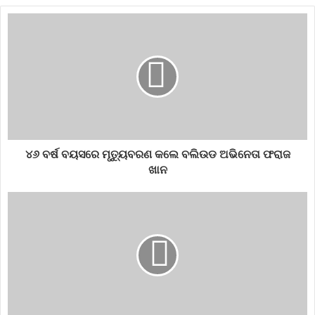
୪୬ ବର୍ଷ ବୟସରେ ମୃତ୍ୟୁବରଣ କଲେ ବଲିଉଡ ଅଭିନେତା ଫରାଜ
ଖାନ