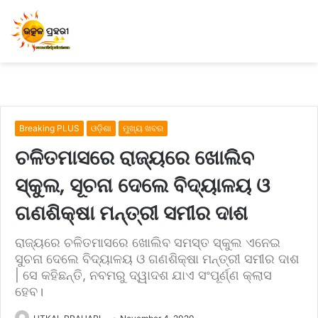
Breaking PLUS
ଓଡ଼ିଶା
ମୁଖ୍ୟ ଖବର
ଚଳିତମାସରେ ରାଜ୍ୟରେ ଖୋଲିବ
ସ୍କୁଲ, ସୂଚନା ଦେଲେ ବିଦ୍ୟାଳୟ ଓ
ଗଣଶିକ୍ଷା ମନ୍ତ୍ରୀ ସମୀର ଦାଶ
ରାଜ୍ୟରେ ଚଳିତମାସରେ ଖୋଲିବ ସମସ୍ତ ସ୍କୁଲ ଏନେଇ
ସୁଚନା ଦେଲେ ବିଦ୍ୟାଳୟ ଓ ଗଣଶିକ୍ଷା ମନ୍ତ୍ରୀ ସମୀର ଦାଶ
| ସେ କହିଛନ୍ତି, ନବମରୁ ଦ୍ୱାଦଶ ଯାଏ ସଂପୂର୍ଣ୍ଣ କ୍ଲାସ
ହେବ।