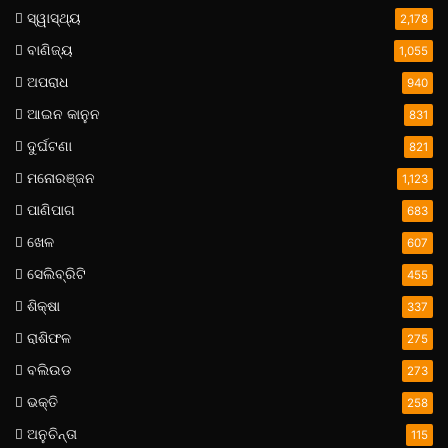
ସ୍ୱାସ୍ଥ୍ୟ
2,178
ବାଣିଜ୍ୟ
1,055
ଅପରାଧ
940
ଆଇନ କାନୁନ
831
ଦୁର୍ଘଟଣା
821
ମନୋରଞ୍ଜନ
1,123
ପାଣିପାଗ
683
ଖେଳ
607
ସେଲିବ୍ରିଟି
455
ଶିକ୍ଷା
337
ରାଶିଫଳ
275
ବଲିଉଡ
273
ଭକ୍ତି
258
ଅନୁଚିନ୍ତା
115