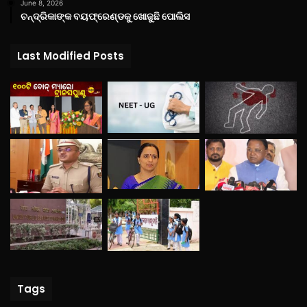
June 8, 2026
ଚନ୍ଦ୍ରିକାଙ୍କ ବୟଫ୍ରେଣ୍ଡକୁ ଖୋଜୁଛି ପୋଲିସ
Last Modified Posts
Tags