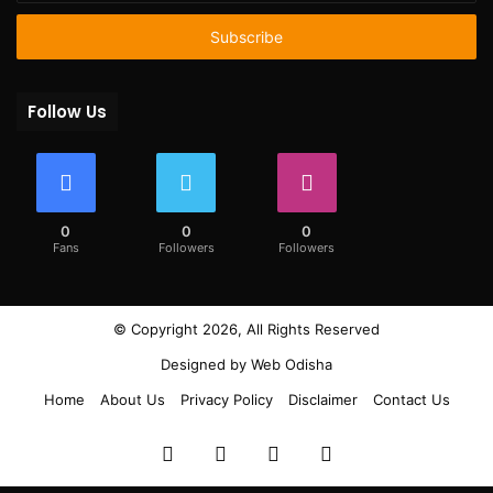
Email
address
Follow Us
0
0
0
Fans
Followers
Followers
© Copyright 2026, All Rights Reserved
Designed by
Web Odisha
Home
About Us
Privacy Policy
Disclaimer
Contact Us
Facebook
Twitter
YouTube
Instagram