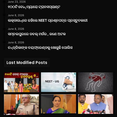
June 23, 2026
୧୦୦ଟି ବୋନ୍ ମ୍ୟାରୋ ଟ୍ରାନସପ୍ଲାଣ୍ଟ
June 8, 2026
ଲକ୍‌ଡାଉନ୍‌ରେ ରହିଲେ NEET ପ୍ରଶ୍ନପତ୍ର ପ୍ରସ୍ତୁତକାରୀ
June 8, 2026
ସମ୍ବଲପୁରରେ ଡବଲ୍ ମର୍ଡର , ଜଣେ ଅଟକ
June 8, 2026
ଚନ୍ଦ୍ରିକାଙ୍କ ବୟଫ୍ରେଣ୍ଡକୁ ଖୋଜୁଛି ପୋଲିସ
Last Modified Posts