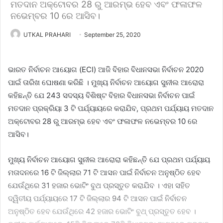
ମତଦାନ ଅକ୍ଟୋବର 28 ରୁ ଆରମ୍ଭ ହେବ ଏବଂ ଫଳାଫଳ
ନଭେମ୍ବର 10 ରେ ଆସିବ।
UTKAL PRAHARI
September 25, 2020
ଭାରତ ନିର୍ବାଚନ ଆୟୋଗ (ECI) ଆଜି ବିହାର ବିଧାନସଭା ନିର୍ବାଚନ 2020
ପାଇଁ ତାରିଖ ଘୋଷଣା କରିଛି । ମୁଖ୍ୟ ନିର୍ବାଚନ ଆୟୋଗ ସୁନୀଲ ଆରୋରା
କହିଛନ୍ତି ଯେ 243 ସଦସ୍ୟ ବିଶିଷ୍ଟ ବିହାର ବିଧାନସଭା ନିର୍ବାଚନ ପାଇଁ
ମତଦାନ ପ୍ରକ୍ରିୟା 3 ଟି ପର୍ଯ୍ୟାୟରେ କରାଯିବ, ପ୍ରଥମ ପର୍ଯ୍ୟାୟ ମତଦାନ
ଅକ୍ଟୋବର 28 ରୁ ଆରମ୍ଭ ହେବ ଏବଂ ଫଳାଫଳ ନଭେମ୍ବର 10 ରେ
ଆସିବ।
ମୁଖ୍ୟ ନିର୍ବାଚନ ଆୟୋଗ ସୁନୀଲ ଆରୋରା କହିଛନ୍ତି ଯେ ପ୍ରଥମ ପର୍ଯ୍ୟାୟ
ମତାଦନରେ 16 ଟି ଜିଲ୍ଲାର 71 ଟି ଆସନ ପାଇଁ ନିର୍ବାଚନ ଅନୁଷ୍ଠିତ ହେବ
ଯେଉଁଥିରେ 31 ହଜାର ଭୋଟିଂ ବୁଥ ପ୍ରସ୍ତୁତ କରାଯିବ । ଏହା ସହିତ
ଦ୍ୱିତୀୟ ପର୍ଯ୍ୟାୟରେ 17 ଟି ଜିଲ୍ଲାର 94 ଟି ଆସନ ପାଇଁ ନିର୍ବାଚନ
ଅନୁଷ୍ଠିତ ହେବ ଯେଉଁଥିରେ 42 ହଜାର ଭୋଟିଂ ବୁଥ୍ ପ୍ରସ୍ତୁତ ହେବ ।