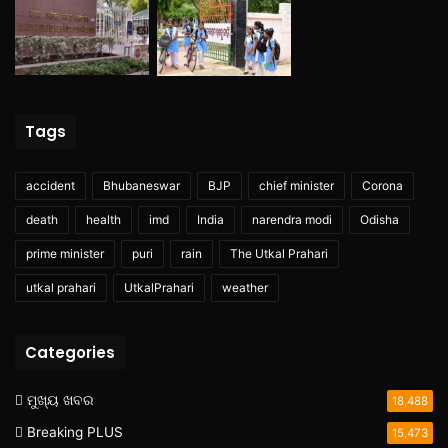
Tags
accident
Bhubaneswar
BJP
chief minister
Corona
death
health
imd
India
narendra modi
Odisha
prime minister
puri
rain
The Utkal Prahari
utkal prahari
UtkalPrahari
weather
Categories
ମୁଖ୍ୟ ଖବର
18,488
Breaking PLUS
15,473