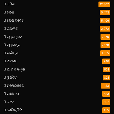
ଓଡ଼ିଶା
12,807
ଦେଶ
5,473
ଦେଶ ବିଦେଶ
5,406
ରାଜନୀତି
2,272
ସ୍ୱତନ୍ତ୍ର
2,170
ସ୍ୱାସ୍ଥ୍ୟ
2,178
ବାଣିଜ୍ୟ
1,055
ଅପରାଧ
940
ଆଇନ କାନୁନ
831
ଦୁର୍ଘଟଣା
821
ମନୋରଞ୍ଜନ
1,123
ପାଣିପାଗ
683
ଖେଳ
607
ସେଲିବ୍ରିଟି
455