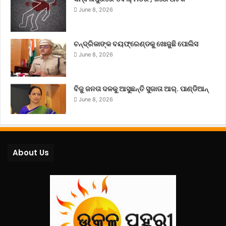
June 8, 2026
ଚନ୍ଦ୍ରିକାଙ୍କ ବୟଫ୍ରେଣ୍ଡକୁ ଖୋଜୁଛି ପୋଲିସ
June 8, 2026
ବିଜୁ ଜନତା ଦଳକୁ ଆସୁଛନ୍ତି ସୁଜାତା ଆର୍‌. ପାଣ୍ଡିଆନ୍
June 8, 2026
About Us