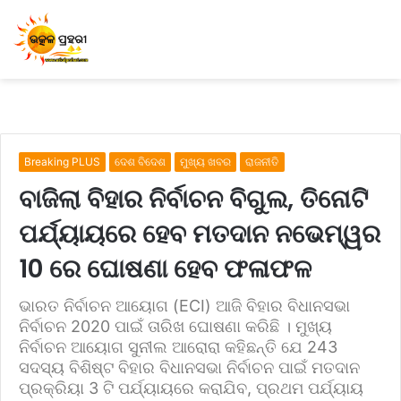
Breaking PLUS
ଦେଶ ବିଦେଶ
ମୁଖ୍ୟ ଖବର
ରାଜନୀତି
ବାଜିଲା ବିହାର ନିର୍ବାଚନ ବିଗୁଲ, ତିନୋଟି
ପର୍ଯ୍ୟାୟରେ ହେବ ମତଦାନ ନଭେମ୍ୱର
10 ରେ ଘୋଷଣା ହେବ ଫଳାଫଳ
ଭାରତ ନିର୍ବାଚନ ଆୟୋଗ (ECI) ଆଜି ବିହାର ବିଧାନସଭା
ନିର୍ବାଚନ 2020 ପାଇଁ ତାରିଖ ଘୋଷଣା କରିଛି । ମୁଖ୍ୟ
ନିର୍ବାଚନ ଆୟୋଗ ସୁନୀଲ ଆରୋରା କହିଛନ୍ତି ଯେ 243
ସଦସ୍ୟ ବିଶିଷ୍ଟ ବିହାର ବିଧାନସଭା ନିର୍ବାଚନ ପାଇଁ ମତଦାନ
ପ୍ରକ୍ରିୟା 3 ଟି ପର୍ଯ୍ୟାୟରେ କରାଯିବ, ପ୍ରଥମ ପର୍ଯ୍ୟାୟ