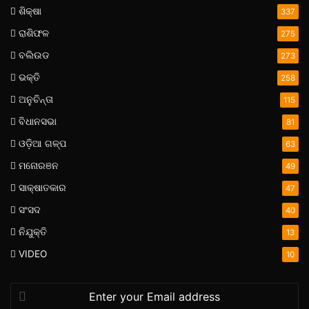
ଶିକ୍ଷା
337
ରାଶିଫଳ
275
ବଲିଉଡ
273
ଭକ୍ତି
258
ଅନୁଚିନ୍ତା
115
ବିଧାନସଭା
81
ଓଡ଼ିଆ ଗଳ୍ପ
63
ମନୋରଞନ
49
ସାକ୍ଷାତକାର
47
ସଂସଦ
40
ନିଯୁକ୍ତି
13
VIDEO
10
Enter
your