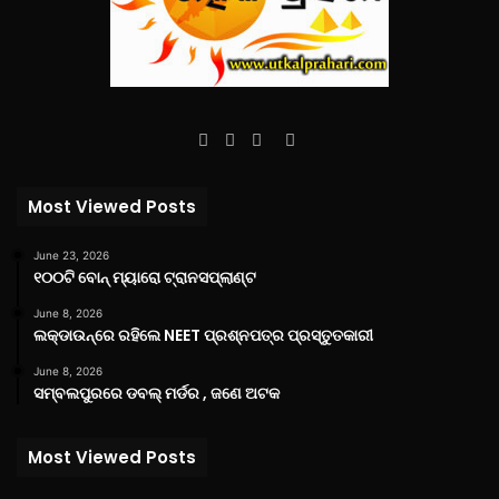
Facebook
Twitter
YouTube
Instagram
Most Viewed Posts
June 23, 2026
୧୦୦ଟି ବୋନ୍ ମ୍ୟାରୋ ଟ୍ରାନସପ୍ଲାଣ୍ଟ
June 8, 2026
ଲକ୍‌ଡାଉନ୍‌ରେ ରହିଲେ NEET ପ୍ରଶ୍ନପତ୍ର ପ୍ରସ୍ତୁତକାରୀ
June 8, 2026
ସମ୍ବଲପୁରରେ ଡବଲ୍ ମର୍ଡର , ଜଣେ ଅଟକ
Most Viewed Posts