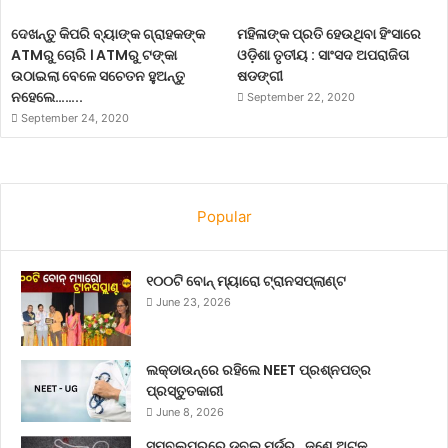
ଦେଶରେ ବର୍ତ୍ତମାନ ନିର୍ବାଚନ ସ୍ଥଗିତ ରଖାଯାଇଛି ।
ଦେଖନ୍ତୁ କିପରି ବ୍ୟାଙ୍କ ଗ୍ରାହକଙ୍କ
ମହିଳାଙ୍କ ପ୍ରତି ହେଉଥିବା ହିଂସାରେ
ATMରୁ ଚୋରି । ATMରୁ ଟଙ୍କା
ଓଡ଼ିଶା ତୃତୀୟ : ସାଂସଦ ଅପରାଜିତା
ଉଠାଇଲା ବେଳେ ସଚେତନ ହୁଅନ୍ତୁ
ଷଡଙ୍ଗୀ
bihar
Bihar Election
ନହେଲେ……..
September 22, 2020
September 24, 2020
Election Comission
Popular
୧୦୦ଟି ବୋନ୍ ମ୍ୟାରୋ ଟ୍ରାନସପ୍ଲାଣ୍ଟ
June 23, 2026
ଲକ୍‌ଡାଉନ୍‌ରେ ରହିଲେ NEET ପ୍ରଶ୍ନପତ୍ର
ପ୍ରସ୍ତୁତକାରୀ
June 8, 2026
ସମ୍ବଲପୁରରେ ଡବଲ୍ ମର୍ଡର , ଜଣେ ଅଟକ