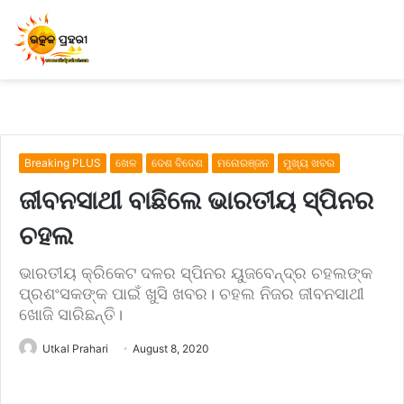
Breaking PLUS
ଖେଳ
ଦେଶ ବିଦେଶ
ମନୋରଞ୍ଜନ
ମୁଖ୍ୟ ଖବର
ଜୀବନସାଥୀ ବାଛିଲେ ଭାରତୀୟ ସ୍ପିନର
ଚହଲ
ଭାରତୀୟ କ୍ରିକେଟ ଦଳର ସ୍ପିନର ୟୁଜବେନ୍ଦ୍ର ଚହଲଙ୍କ
ପ୍ରଶଂସକଙ୍କ ପାଇଁ ଖୁସି ଖବର। ଚହଲ ନିଜର ଜୀବନସାଥୀ
ଖୋଜି ସାରିଛନ୍ତି।
Utkal Prahari
August 8, 2020