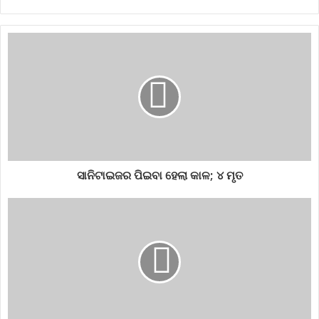
ସାନିଟାଇଜର ପିଇବା ହେଲା କାଳ; ୪ ମୃତ