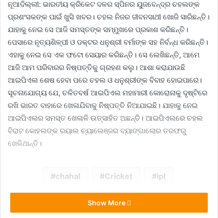
ନୂଆଦିଲ୍ଲୀ: ଭାରତୀୟ କ୍ରିକେଟ ଦଳର ସ୍ପିନର ୟୁଜବେନ୍ଦ୍ର ଚହଲଙ୍କ
ପ୍ରଶଂସକଙ୍କ ପାଇଁ ଖୁସି ଖବର। ଚହଲ ନିଜର ଜୀବନସାଥୀ ଖୋଜି ସାରିଛନ୍ତି।
ଯାହାକୁ ନେଇ ସେ ଆଜି ସମସ୍ତଙ୍କ ସମ୍ମୁଖରେ ପ୍ରକାଶ କରିଛନ୍ତି।
ପେସାରେ ନୃତ୍ୟଶିଳ୍ପୀ ଓ ଡକ୍ଟର ଧନୁଶ୍ରୀ ବର୍ମାଙ୍କ ସହ ନିର୍ବନ୍ଧ କରିଛନ୍ତି।
ଏହାକୁ ନେଇ ସେ ଏକ ଫଟୋ ସେୟାର କରିଛନ୍ତି। ସେ ଲେଖିଛନ୍ତି, ଆମେ
ଆଜି ଆମ ପରିବାରର ନିଷ୍ପତ୍ତିକୁ ଗ୍ରହଣ କଲୁ। ଆଶା କରାଯାଉଛି
ଆଇପିଏଲ ଶେଷ ହେବା ପରେ ଚହଲ ଓ ଧନୁଶ୍ରୀଙ୍କ ବିବାହ ହୋଇପାରେ।
ସୂଚନାଯୋଗ୍ୟ ଯେ, ଚଳିତବର୍ଷ ଆଇପିଏଲ ମହାମାରୀ କୋରୋନାକୁ ଦୃଷ୍ଟିରେ
ରଖି ଭାରତ ବାହାରେ ଖେଳାଯିବାକୁ ନିଷ୍ପତ୍ତି ନିଆଯାଇଛି। ଯାହାକୁ ନେଇ
ଆଇପିଏଲର ସମସ୍ତ ଖେଳାଳି ଉତ୍ସାହିତ ଅଛନ୍ତି। ଆଇପିଏଲରେ ଚହଲ
ବିରାଟ କୋହଲଙ୍କ ରୟାଲ ଚ୍ୟାଲେଞ୍ଜର ବ୍ୟାଙ୍ଗାଲୋର ତରଫରୁ
ଖେଳିଥାନ୍ତି।
chahal
Cricket
ipl
Show More