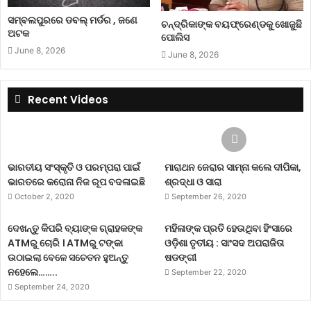
ସମ୍ବଲପୁରରେ ଡବଲ୍ ମର୍ଡର , ଜଣେ
ଚନ୍ଦ୍ରିକାଙ୍କ ବୟଫ୍ରେଣ୍ଡକୁ ଖୋଜୁଛି
ଅଟକ
ପୋଲିସ
June 8, 2026
June 8, 2026
Recent Videos
ଭାରତୀୟ ସଂସ୍କୃତି ଓ ପରମ୍ପରା ପାଇଁ
ମାରାଥନ ଜେରାର ସାମ୍ନା କଲେ ଦୀପିକା,
ଭାରତରେ କରୋନା ନିଜ ରୂପ ବଦଳାଇଛି
ଶ୍ରଦ୍ଧା ଓ ସାରା
October 2, 2020
September 26, 2020
ଦେଖନ୍ତୁ କିପରି ବ୍ୟାଙ୍କ ଗ୍ରାହକଙ୍କ
ମହିଳାଙ୍କ ପ୍ରତି ହେଉଥିବା ହିଂସାରେ
ATMରୁ ଚୋରି । ATMରୁ ଟଙ୍କା
ଓଡ଼ିଶା ତୃତୀୟ : ସାଂସଦ ଅପରାଜିତା
ଉଠାଇଲା ବେଳେ ସଚେତନ ହୁଅନ୍ତୁ
ଷଡଙ୍ଗୀ
ନହେଲେ……..
September 22, 2020
September 24, 2020