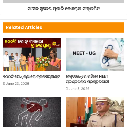
ସାଂସଦ ସୁରେଶ ପୂଜାରି କୋରୋନା ସଂକ୍ରମିତ
Related Articles
ଲକ୍‌ଡାଉନ୍‌ରେ ରହିଲେ NEET
୧୦୦ଟି ବୋନ୍ ମ୍ୟାରୋ ଟ୍ରାନସପ୍ଲାଣ୍ଟ
ପ୍ରଶ୍ନପତ୍ର ପ୍ରସ୍ତୁତକାରୀ
June 23, 2026
June 8, 2026