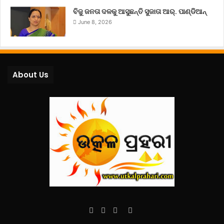
ବିଜୁ ଜନତା ଦଳକୁ ଆସୁଛନ୍ତି ସୁଜାତା ଆର୍‌. ପାଣ୍ଡିଆନ୍
June 8, 2026
About Us
Facebook
Twitter
YouTube
Instagram