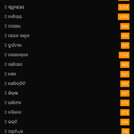
ସ୍ୱାସ୍ଥ୍ୟ
2,178
ବାଣିଜ୍ୟ
1,055
ଅପରାଧ
940
ଆଇନ କାନୁନ
831
ଦୁର୍ଘଟଣା
821
ମନୋରଞ୍ଜନ
1,123
ପାଣିପାଗ
683
ଖେଳ
607
ସେଲିବ୍ରିଟି
455
ଶିକ୍ଷା
337
ରାଶିଫଳ
275
ବଲିଉଡ
273
ଭକ୍ତି
258
ଅନୁଚିନ୍ତା
115