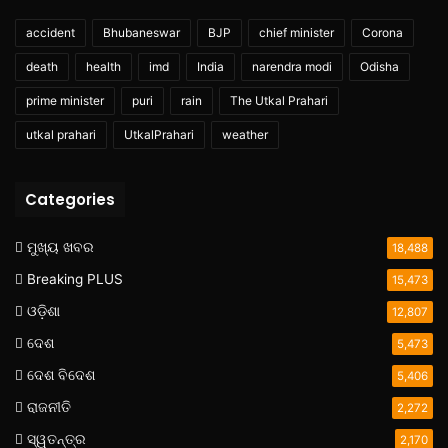
accident
Bhubaneswar
BJP
chief minister
Corona
death
health
imd
India
narendra modi
Odisha
prime minister
puri
rain
The Utkal Prahari
utkal prahari
UtkalPrahari
weather
Categories
ମୁଖ୍ୟ ଖବର
18,488
Breaking PLUS
15,473
ଓଡ଼ିଶା
12,807
ଦେଶ
5,473
ଦେଶ ବିଦେଶ
5,406
ରାଜନୀତି
2,272
ସ୍ୱତନ୍ତ୍ର
2,170