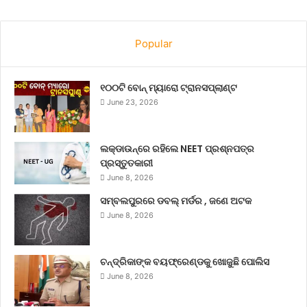
Popular
୧୦୦ଟି ବୋନ୍ ମ୍ୟାରୋ ଟ୍ରାନସପ୍ଲାଣ୍ଟ
June 23, 2026
ଲକ୍‌ଡାଉନ୍‌ରେ ରହିଲେ NEET ପ୍ରଶ୍ନପତ୍ର
ପ୍ରସ୍ତୁତକାରୀ
June 8, 2026
ସମ୍ବଲପୁରରେ ଡବଲ୍ ମର୍ଡର , ଜଣେ ଅଟକ
June 8, 2026
ଚନ୍ଦ୍ରିକାଙ୍କ ବୟଫ୍ରେଣ୍ଡକୁ ଖୋଜୁଛି ପୋଲିସ
June 8, 2026