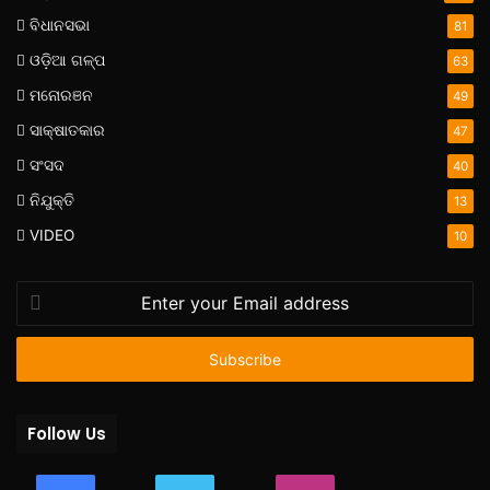
ବିଧାନସଭା
81
ଓଡ଼ିଆ ଗଳ୍ପ
63
ମନୋରଞନ
49
ସାକ୍ଷାତକାର
47
ସଂସଦ
40
ନିଯୁକ୍ତି
13
VIDEO
10
Enter
your
Email
address
Follow Us