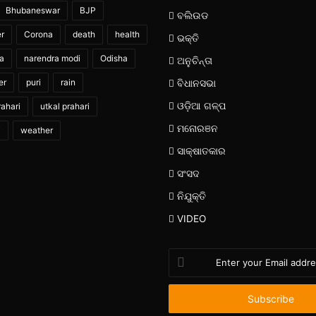
Bhubaneswar
BJP
ବଲିଉଡ
er
Corona
death
health
ଭକ୍ତି
ia
narendra modi
Odisha
ଅନୁଚିନ୍ତା
er
puri
rain
ବିଧାନସଭା
ଓଡ଼ିଆ ଗଳ୍ପ
ahari
utkal prahari
ମନୋରଞନ
i
weather
ସାକ୍ଷାତକାର
ସଂସଦ
ନିଯୁକ୍ତି
VIDEO
Enter
your
Email
address