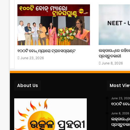
ଲକ୍‌ଡାଉନ୍‌ରେ ରହି
୧୦୦ଟି ବୋନ୍ ମ୍ୟାରୋ ଟ୍ରାନସପ୍ଲାଣ୍ଟ
ପ୍ରସ୍ତୁତକାରୀ
June 23, 2026
June 8, 2026
About Us
Most Vi
June 23, 202
୧୦୦ଟି ବୋନ୍
June 8, 2026
ଲକ୍‌ଡାଉନ୍
ପ୍ରସ୍ତୁତକା