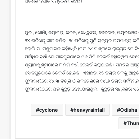
ଧରଣର ବର୍ଷାର ସମ୍ଭାବନା ରହିଛି।
ପୁରୀ, ଖୋର୍ଧା, ନୟାଗଡ଼, କଟକ, କେନ୍ଦୁଝର, ଦେବଗଡ଼, ମୟୂରଭଞ୍ଜ ଓ
୨୪ ତାରିଖରୁ ଶୀତ କମିବ। ୨୯ ତାରିଖରୁ ପୁଣି ରାଜ୍ୟର ତାପମାତ୍ରା କମି
ବୋଲି ଡ. ପଶୁପାଳକ କହିଛନ୍ତି।ଗତ ୨୪ ଘଣ୍ଟାରେ ରାଜ୍ୟର ଗୋଟି
ସର୍ବାଧିକ ବର୍ଷା ଗୋପାଳପୁରଠାରେ ୯.୬ ମିମି ରେକର୍ଡ ହୋଇଥିବା ବ
ଶ୍ୟାମାଖୁଣ୍ଟାଠାରେ ୮ ମିମି ବର୍ଷା ରେକର୍ଡ କରାଯାଇଛି। ସମତଳ ଅଞ୍ଚ
ସୋନପୁରଠାରେ ରେକର୍ଡ ହୋଇଛି। ଏହାଛଡ଼ା ୧୫ ଡିଗ୍ରି ତଳକୁ ଆହୁରି
ଫୁଲବାଣୀରେ ୧୪.୩ ଡିଗ୍ରି ଓ ତାଳ‌ଚେରରେ ୧୪.୬ ଡିଗ୍ରି ସର୍ବନିମ୍
ଫୁଲବାଣୀଠାରେ ଘନ କୁହୁଡ଼ି ଦେଖାଯାଇଥିଲା। କୁହୁଡ଼ିର ସାନ୍ଦ୍ରତା ଏତେ
cyclone
heavyrainfall
Odisha
Thun