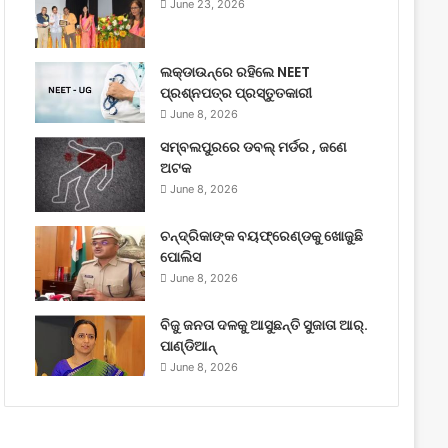
June 23, 2026
ଲକ୍‌ଡାଉନ୍‌ରେ ରହିଲେ NEET
ପ୍ରଶ୍ନପତ୍ର ପ୍ରସ୍ତୁତକାରୀ
June 8, 2026
ସମ୍ବଲପୁରରେ ଡବଲ୍ ମର୍ଡର , ଜଣେ
ଅଟକ
June 8, 2026
ଚନ୍ଦ୍ରିକାଙ୍କ ବୟଫ୍ରେଣ୍ଡକୁ ଖୋଜୁଛି
ପୋଲିସ
June 8, 2026
ବିଜୁ ଜନତା ଦଳକୁ ଆସୁଛନ୍ତି ସୁଜାତା ଆର୍‌.
ପାଣ୍ଡିଆନ୍
June 8, 2026