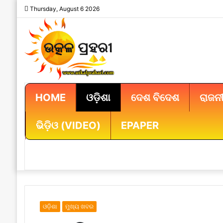
Thursday, August 6 2026
HOME
ଓଡ଼ିଶା
ଦେଶ ବିଦେଶ
ରାଜନୀ
ଭିଡ଼ିଓ (VIDEO)
EPAPER
ଓଡ଼ିଶା
ମୁଖ୍ୟ ଖବର