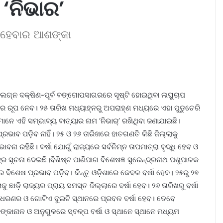
‘ନିଭାର’
 ହେବାର ଆଶଙ୍କା
ଲଗ୍ନ ଦକ୍ଷିଣ-ପୂର୍ବ ବଙ୍ଗୋପସାଗରରେ ସୃଷ୍ଟି ହୋଇଥିବା ଲଘୁଚାପ
ରୂପ ନେବ। ୨୫ ତାରିଖ ମଧ୍ୟାହ୍ନରୁ ଅପରାହ୍‌ଣ ମଧ୍ୟରେ ଏହା ପୁଡୁଚେରି
ନେ ଏହି ସମ୍ଭାବ୍ୟ ବାତ୍ୟାର ନାମ ‘ନିଭାର୍‌’ ରଖିଥିବା ଜଣାଯାଇଛି।
ାବ ପଡ଼ିବ ନାହିଁ। ୨୫ ଓ ୨୬ ତାରିଖ‌ରେ ହାତଗଣତି କିଛି ଜିଲ୍ଲାକୁ
 ରହିଛି। ବର୍ଷା ଯୋଗୁଁ ରାଜ୍ୟ‌ରେ ସର୍ବନିମ୍ନ ତାପମାତ୍ରା ବୃଦ୍ଧି ହେବ ଓ
ର ସୂଚନା ଦେଇଛି।‌ବିଶିଷ୍ଟ ପାଣିପାଗ ବିଶେଷଜ୍ଞ ସୁରେନ୍ଦ୍ରନାଥ ପଶୁପାଳକ
ର ବିଶେଷ ପ୍ରଭାବ ପଡ଼ିବ। କିନ୍ତୁ ଓଡ଼ିଶାରେ କେବଳ ବର୍ଷା ହେବ। ୨୫ରୁ ୨୭
ଛାଡ଼ି ରାଜ୍ୟର ପ୍ରାୟ ସମସ୍ତ ଜିଲ୍ଲା‌‌‌‌‌ରେ ବର୍ଷା ହେବ। ୨୬ ତାରିଖରୁ ବର୍ଷା
ମଧରଣର ଓ ଗୋଟିଏ ଦୁଇଟି ସ୍ଥାନରେ ପ୍ରବଳ ବର୍ଷା ହେବ। ତେବେ
ଙ୍କାନାଳ ଓ ଅନୁଗୁଳରେ ସ୍ବଳ୍ପ ବର୍ଷା ଓ ସ୍ଥାନେ ସ୍ଥାନେ ମଧ୍ୟମ