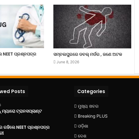
ଲେ NEET ପ୍ରଶ୍ନପତ୍ର
ସମ୍ବଲପୁରରେ ଡବଲ୍ ମର୍ଡର , ଜଣେ ଅଟକ
June 8, 2026
ewed Posts
Categories
6
ମୁଖ୍ୟ ଖବର
 ମ୍ୟାରୋ ଟ୍ରାନସପ୍ଲାଣ୍ଟ
Breaking PLUS
ଓଡ଼ିଶା
‌ରେ ରହିଲେ NEET ପ୍ରଶ୍ନପତ୍ର
ରୀ
ଦେଶ