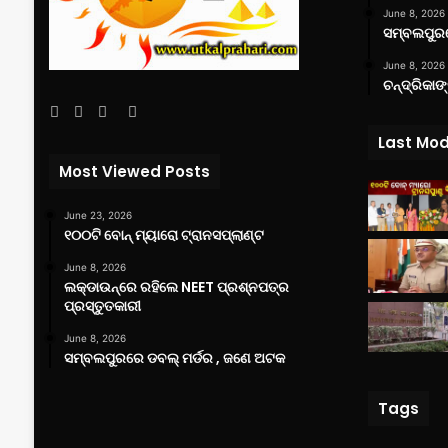
June 8, 2026
ସମ୍ବଲପୁରର
June 8, 2026
ଚନ୍ଦ୍ରିକାଙ
Facebook
Twitter
YouTube
Instagram
Last Mod
Most Viewed Posts
June 23, 2026
୧୦୦ଟି ବୋନ୍ ମ୍ୟାରୋ ଟ୍ରାନସପ୍ଲାଣ୍ଟ
June 8, 2026
ଲକ୍‌ଡାଉନ୍‌ରେ ରହିଲେ NEET ପ୍ରଶ୍ନପତ୍ର
ପ୍ରସ୍ତୁତକାରୀ
June 8, 2026
ସମ୍ବଲପୁରରେ ଡବଲ୍ ମର୍ଡର , ଜଣେ ଅଟକ
Tags