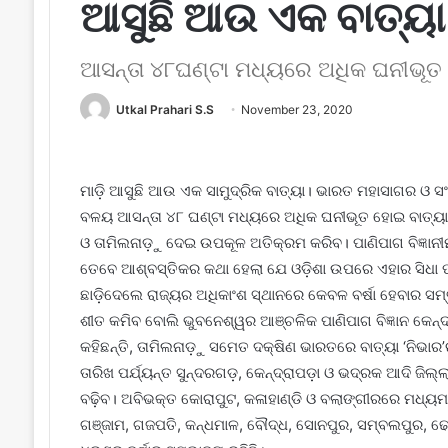
ଆସୁଛି ଆଉ ଏକ ବାତ୍ୟା 
ଆସନ୍ତା ୪୮ଘଣ୍ଟା ମଧ୍ୟରେ ଅଧିକ ଘନୀଭୂତ
Utkal Prahari S.S
November 23, 2020
ମାଡ଼ି ଆସୁଛି ଆଉ ଏକ ସାମୁଦ୍ରିକ ବାତ୍ୟା। ଭାରତ ମହାସାଗର ଓ ସଂ
ବଳୟ ଆସନ୍ତା ୪୮ ଘଣ୍ଟା ମଧ୍ୟରେ ଅଧିକ ଘନୀଭୂତ ହୋଇ ବାତ୍ୟାର 
ଓ ତାମିଲନାଡ଼ୁ ଦେଇ ଉପକୂଳ ଅତିକ୍ରମ କରିବ। ପାଣିପାଗ ବିଜ୍ଞାନୀମା
ତେବେ ଆଶ୍ବସ୍ତିକର କଥା ହେଲା ଯେ ଓଡ଼ିଶା ଉପ‌ରେ ଏହାର ସିଧା ପ୍ରଭ
ଛାଡ଼ିଦେଲେ ରାଜ୍ୟର ଅଧିକାଂଶ ସ୍ଥାନରେ କେବଳ ବର୍ଷା ହେବାର ସମ୍ଭାବନା
ଶୀତ କମିବ ବୋଲି ଭୁବନେଶ୍ୱର ଆଞ୍ଚଳିକ ପାଣିପାଗ ବିଜ୍ଞାନ କେନ୍ଦ୍
କହିଛନ୍ତି, ତାମିଲନାଡ଼ୁ ସମେତ ଦକ୍ଷିଣ ଭାରତରେ ବାତ୍ୟା ‘ନିଭାର’
ତାରିଖ ପର୍ଯ୍ୟନ୍ତ ସୁନ୍ଦରଗଡ଼, କେନ୍ଦ୍ରାପଡ଼ା ଓ ଭଦ୍ରକ ଆଦି ଜିଲ୍ଲାକୁ 
ବଢ଼ିବ। ଅବିଭକ୍ତ କୋରାପୁଟ, କଳାହାଣ୍ଡି ଓ ବଲାଙ୍ଗୀରରେ ମଧ୍ୟ
ଗଞ୍ଜ‌ାମ, ଗଜପତି, କନ୍ଧମାଳ, ବୌଦ୍ଧ, ସୋନପୁର, ସମ୍ବଲପୁର, ଢେ