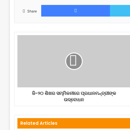
Facebook
Share
ଜି-୨୦ ଶିଖର ସମ୍ମିଳନୀରେ ପ୍ରଧାନମନ୍ତ୍ରୀଙ୍କ
ଉଦ୍ବୋଧନ
Related Articles