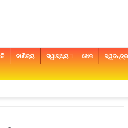
ତି
ବାଣିଜ୍ୟ
ସ୍ୱାସ୍ଥ୍ୟ
ଖେଳ
ସ୍ୱତନ୍ତ୍ର