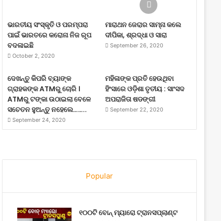
ଭାରତୀୟ ସଂସ୍କୃତି ଓ ପରମ୍ପରା
ମାରାଥନ ଜେରାର ସାମ୍ନା କଲେ
ପାଇଁ ଭାରତରେ କରୋନା ନିଜ ରୂପ
ଦୀପିକା, ଶ୍ରଦ୍ଧା ଓ ସାରା
ବଦଳାଇଛି
September 26, 2020
October 2, 2020
ଦେଖନ୍ତୁ କିପରି ବ୍ୟାଙ୍କ
ମହିଳାଙ୍କ ପ୍ରତି ହେଉଥିବା
ଗ୍ରାହକଙ୍କ ATMରୁ ଚୋରି ।
ହିଂସାରେ ଓଡ଼ିଶା ତୃତୀୟ : ସାଂସଦ
ATMରୁ ଟଙ୍କା ଉଠାଇଲା ବେଳେ
ଅପରାଜିତା ଷଡଙ୍ଗୀ
ସଚେତନ ହୁଅନ୍ତୁ ନହେଲେ……..
September 22, 2020
September 24, 2020
Popular
୧୦୦ଟି ବୋନ୍ ମ୍ୟାରୋ ଟ୍ରାନସପ୍ଲାଣ୍ଟ