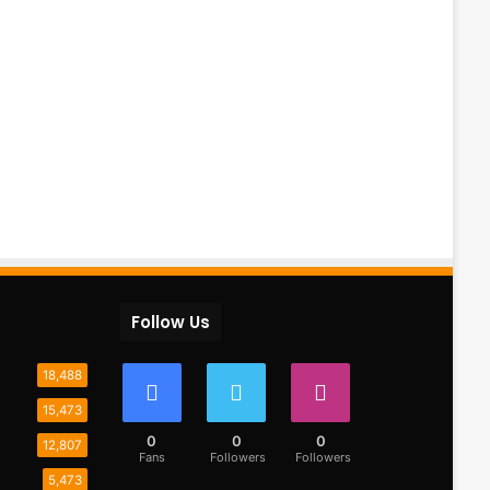
Follow Us
18,488
15,473
0
0
0
12,807
Fans
Followers
Followers
5,473