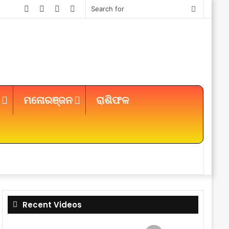
Facebook
Twitter
YouTube
Instagram
Search
for
ମନୋରଞ୍ଜନ
ରାଶିଫଳ
Sidebar
Recent Videos