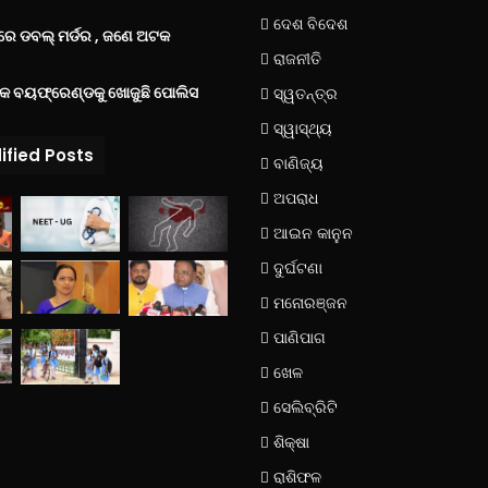
ଦେଶ ବିଦେଶ
େ ଡବଲ୍ ମର୍ଡର , ଜଣେ ଅଟକ
ରାଜନୀତି
୍କ ବୟଫ୍ରେଣ୍ଡକୁ ଖୋଜୁଛି ପୋଲିସ
ସ୍ୱତନ୍ତ୍ର
ସ୍ୱାସ୍ଥ୍ୟ
ified Posts
ବାଣିଜ୍ୟ
ଅପରାଧ
ଆଇନ କାନୁନ
ଦୁର୍ଘଟଣା
ମନୋରଞ୍ଜନ
ପାଣିପାଗ
ଖେଳ
ସେଲିବ୍ରିଟି
ଶିକ୍ଷା
ରାଶିଫଳ