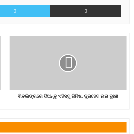
Twitter
Share via Email
ଶିବଲିଙ୍ଗରେ ଦିଅନ୍ତୁ ଏହିସବୁ ଜିନିଷ, ଦୂରହେବ ନାନା ଦୁଃଖ