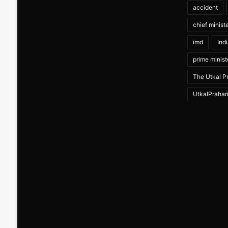
accident
chief minist
imd
Ind
prime minist
The Utkal Pr
UtkalPrahar