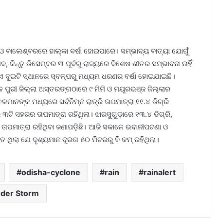
 ବାଲେଶ୍ବରରେ ହାଲ୍‌କା ବର୍ଷା ହୋଇପାରେ। ସମ୍ଭାବ୍ୟ ବାତ୍ୟା ଯୋଗୁଁ
ବ, କିନ୍ତୁ ଡିସେମ୍ବର ୩ ପୂର୍ବରୁ ରାଜ୍ୟରେ ବିଶେଷ ଶୀତର ସମ୍ଭାବନା ନାହିଁ
ଏ ଦୁଇଟି ସ୍ଥାନରେ ସ୍ବଳ୍ପରୁ ମଧ୍ୟମ ଧରଣର ବର୍ଷା ହୋଇଯାଇଛି।
େଳେ ପୁରୀ ଜିଲ୍ଲା ଅସ୍ତରଙ୍ଗଠାରେ ୯ ମିମି ଓ ମୟୂରଭଞ୍ଜ ଜିଲ୍ଲାର
ଳମାନଙ୍କ ମଧ୍ୟରେ ସର୍ବନିମ୍ନ ରାତ୍ରି ତାପମାତ୍ରା ୧୧.୪ ଡିଗ୍ରି
 ୩ଟି ସହରର ତାପମାତ୍ରା ରହିଥିଲା। ଝାରସୁଗୁଡ଼ାରେ ୧୩.୪ ଡିଗ୍ରି,
ନ ତାପମାତ୍ରା ରହିଥିବା ଜଣାପଡ଼ିଛି। ଆଜି ସକାଳେ ଭବାନୀପଟଣା ଓ
 ଥିଲା ଯେ ଦୃଶ୍ୟମାନ ଦୂରତା ୫୦ ମିଟରରୁ ବି କମ୍‌ ରହିଥିଲା।
odisha-cyclone
rain
rainalert
der Storm