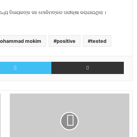
ଅନ୍ୟ ବିଧାୟକଙ୍କ ସହ ମୋକିମଙ୍କର ପରୀକ୍ଷା କରାଯାଇଥିଲା ।
ohammad mokim
positive
tested
Twitter
Share via Email