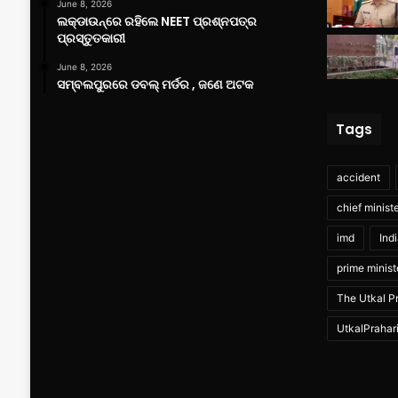
June 8, 2026
ଲକ୍‌ଡାଉନ୍‌ରେ ରହିଲେ NEET ପ୍ରଶ୍ନପତ୍ର
ପ୍ରସ୍ତୁତକାରୀ
June 8, 2026
ସମ୍ବଲପୁରରେ ଡବଲ୍ ମର୍ଡର , ଜଣେ ଅଟକ
Tags
accident
chief minist
imd
Ind
prime minist
The Utkal Pr
UtkalPrahar