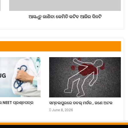
ଆସନ୍ତୁ ଜାଣିବା କେମିତି କଟିବ ଆଜିର ଦିନଟି
ଲେ NEET ପ୍ରଶ୍ନପତ୍ର
ସମ୍ବଲପୁରରେ ଡବଲ୍ ମର୍ଡର , ଜଣେ ଅଟକ
June 8, 2026