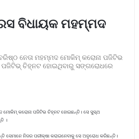
େସ ବିଧାୟକ ମହମ୍ମଦ
ରିଷ୍ଠ ନେତା ମହମ୍ମଦ ମୋକିମ୍ କରୋନା ପଜିଟିଭ
୍ତୁ ପଜିଟିଭ୍ ଚିହ୍ନଟ ହୋଇଥିବାରୁ ସଙ୍ଗରୋଧରେ
ମୋକିମ୍ କରୋନା ପଜିଟିଭ ଚିହ୍ନଟ ହୋଇଛନ୍ତି। ସେ ସୁସ୍ଥ
ତି ।
୍ତି ସେମାନେ ନିଜର ପରୀକ୍ଷା କରାଇନେବାକୁ ସେ ଅନୁରୋଧ କରିଛନ୍ତି।