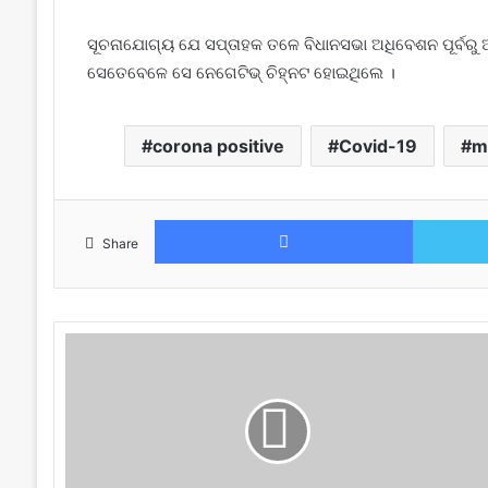
ସୂଚନାଯୋଗ୍ୟ ଯେ ସପ୍ତାହକ ତଳେ ବିଧାନସଭା ଅଧିବେଶନ ପୂର୍ବରୁ 
ସେତେବେଳେ ସେ ନେଗେଟିଭ୍ ଚିହ୍ନଟ ହୋଇଥିଲେ ।
corona positive
Covid-19
m
Facebook
Share