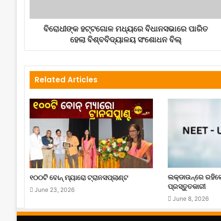
ବିରୋଧୀଙ୍କ ହଟ୍ଟଗୋଳ ମଧ୍ୟରେ ବିଧାନସଭାରେ ପାରିତ
ହେଲା ବିଶ୍ବବିଦ୍ୟାଳୟ ସଂଶୋଧନ ବିଲ୍
Related Articles
ଲକ୍‌ଡାଉନ୍‌ରେ ରହି
୧୦୦ଟି ବୋନ୍ ମ୍ୟାରୋ ଟ୍ରାନସପ୍ଲାଣ୍ଟ
ପ୍ରସ୍ତୁତକାରୀ
June 23, 2026
June 8, 2026