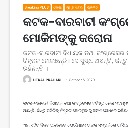
Breaking PLUS
ଓଡ଼ିଶା
ମୁଖ୍ୟ ଖବର
ରାଜନୀତି
କଟକ-ବାରବାଟୀ କଂଗ୍ର
ମୋକିମଙ୍କୁ କରୋନା
କଟକ-ବାରବାଟୀ ବିଧାୟକ ତଥା କଂଗ୍ରେସର ବ
ଚିହ୍ନଟ ହୋଇଛନ୍ତି। ସେ ସୁସ୍ଥ ଅଛନ୍ତି, କିନ
ରହିଛନ୍ତି ।
UTKAL PRAHARI
October 6, 2020
କଟକ-ବାରବାଟୀ ବିଧାୟକ ତଥା କଂଗ୍ରେସର ବରିଷ୍ଠ ନେତା ମହମ୍ମଦ 
ଅଛନ୍ତି, କିନ୍ତୁ ପଜିଟିଭ୍ ଚିହ୍ନଟ ହୋଇଥିବାରୁ ସଙ୍ଗରୋଧରେ ରହିଛନ୍
ଏହା ସହିତ ନିକଟ ଅତୀତରେ ଯେଉଁମାନେ ତାଙ୍କ ସମ୍ପର୍କରେ ଆସିଛନ