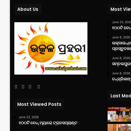
About Us
Most Vi
June 23, 202
୧୦୦ଟି ବୋନ୍
June 8, 2026
ଲକ୍‌ଡାଉନ୍
ପ୍ରସ୍ତୁତକା
June 8, 2026
ସମ୍ବଲପୁରର
June 8, 2026
ଚନ୍ଦ୍ରିକାଙ
Facebook
Twitter
YouTube
Instagram
Last Mod
Most Viewed Posts
June 23, 2026
୧୦୦ଟି ବୋନ୍ ମ୍ୟାରୋ ଟ୍ରାନସପ୍ଲାଣ୍ଟ