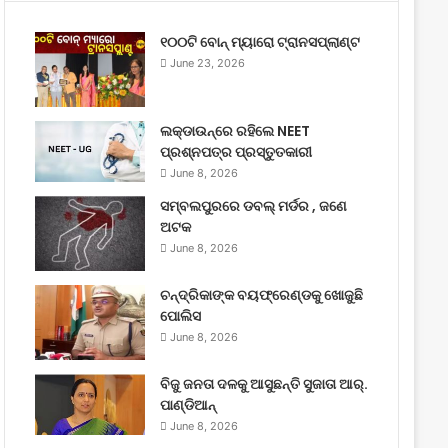
୧୦୦ଟି ବୋନ୍ ମ୍ୟାରୋ ଟ୍ରାନସପ୍ଲାଣ୍ଟ
June 23, 2026
ଲକ୍‌ଡାଉନ୍‌ରେ ରହିଲେ NEET
ପ୍ରଶ୍ନପତ୍ର ପ୍ରସ୍ତୁତକାରୀ
June 8, 2026
ସମ୍ବଲପୁରରେ ଡବଲ୍ ମର୍ଡର , ଜଣେ
ଅଟକ
June 8, 2026
ଚନ୍ଦ୍ରିକାଙ୍କ ବୟଫ୍ରେଣ୍ଡକୁ ଖୋଜୁଛି
ପୋଲିସ
June 8, 2026
ବିଜୁ ଜନତା ଦଳକୁ ଆସୁଛନ୍ତି ସୁଜାତା ଆର୍‌.
ପାଣ୍ଡିଆନ୍
June 8, 2026