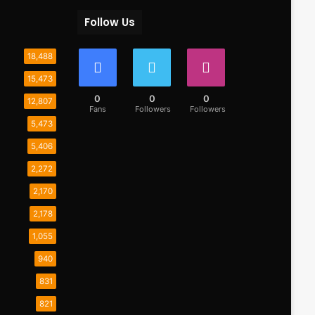
Follow Us
18,488
15,473
0
0
0
12,807
Fans
Followers
Followers
5,473
5,406
2,272
2,170
2,178
1,055
940
831
821