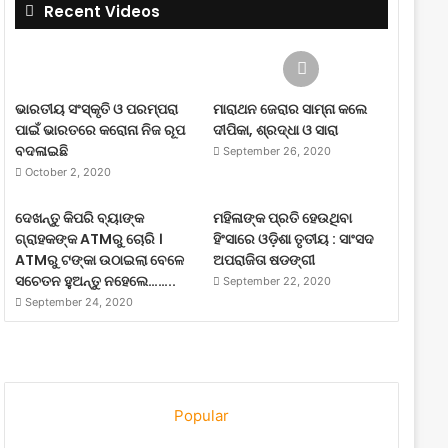
Recent Videos
ଭାରତୀୟ ସଂସ୍କୃତି ଓ ପରମ୍ପରା
ମାରାଥନ ଜେରାର ସାମ୍ନା କଲେ
ପାଇଁ ଭାରତରେ କରୋନା ନିଜ ରୂପ
ଦୀପିକା, ଶ୍ରଦ୍ଧା ଓ ସାରା
ବଦଳାଇଛି
September 26, 2020
October 2, 2020
ଦେଖନ୍ତୁ କିପରି ବ୍ୟାଙ୍କ
ମହିଳାଙ୍କ ପ୍ରତି ହେଉଥିବା
ଗ୍ରାହକଙ୍କ ATMରୁ ଚୋରି ।
ହିଂସାରେ ଓଡ଼ିଶା ତୃତୀୟ : ସାଂସଦ
ATMରୁ ଟଙ୍କା ଉଠାଇଲା ବେଳେ
ଅପରାଜିତା ଷଡଙ୍ଗୀ
ସଚେତନ ହୁଅନ୍ତୁ ନହେଲେ……..
September 22, 2020
September 24, 2020
Popular