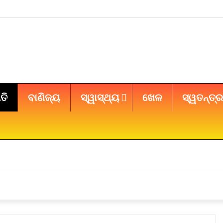
ତି
ବାଣିଜ୍ୟ
ସ୍ୱାସ୍ଥ୍ୟ
ଖେଳ
ସ୍ୱତନ୍ତ୍ର