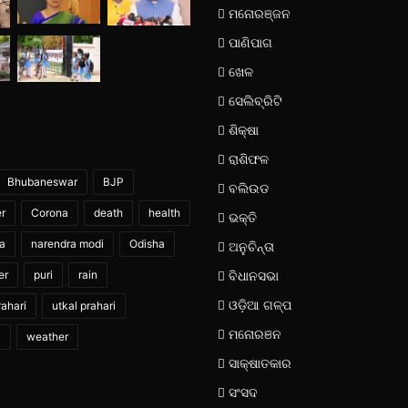
ମନୋରଞ୍ଜନ
ପାଣିପାଗ
ଖେଳ
ସେଲିବ୍ରିଟି
ଶିକ୍ଷା
ରାଶିଫଳ
Bhubaneswar
BJP
ବଲିଉଡ
er
Corona
death
health
ଭକ୍ତି
ia
narendra modi
Odisha
ଅନୁଚିନ୍ତା
er
puri
rain
ବିଧାନସଭା
ଓଡ଼ିଆ ଗଳ୍ପ
ahari
utkal prahari
ମନୋରଞନ
i
weather
ସାକ୍ଷାତକାର
ସଂସଦ