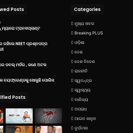
ewed Posts
Categories
6
ମୁଖ୍ୟ ଖବର
 ମ୍ୟାରୋ ଟ୍ରାନସପ୍ଲାଣ୍ଟ
Breaking PLUS
ଓଡ଼ିଶା
‌ରେ ରହିଲେ NEET ପ୍ରଶ୍ନପତ୍ର
ରୀ
ଦେଶ
ଦେଶ ବିଦେଶ
େ ଡବଲ୍ ମର୍ଡର , ଜଣେ ଅଟକ
ରାଜନୀତି
୍କ ବୟଫ୍ରେଣ୍ଡକୁ ଖୋଜୁଛି ପୋଲିସ
ସ୍ୱତନ୍ତ୍ର
ସ୍ୱାସ୍ଥ୍ୟ
ified Posts
ବାଣିଜ୍ୟ
ଅପରାଧ
ଆଇନ କାନୁନ
ଦୁର୍ଘଟଣା