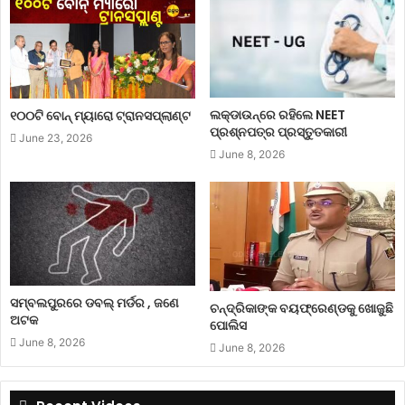
ଲକ୍‌ଡାଉନ୍‌ରେ ରହିଲେ NEET
୧୦୦ଟି ବୋନ୍ ମ୍ୟାରୋ ଟ୍ରାନସପ୍ଲାଣ୍ଟ
ପ୍ରଶ୍ନପତ୍ର ପ୍ରସ୍ତୁତକାରୀ
June 23, 2026
June 8, 2026
ସମ୍ବଲପୁରରେ ଡବଲ୍ ମର୍ଡର , ଜଣେ
ଚନ୍ଦ୍ରିକାଙ୍କ ବୟଫ୍ରେଣ୍ଡକୁ ଖୋଜୁଛି
ଅଟକ
ପୋଲିସ
June 8, 2026
June 8, 2026