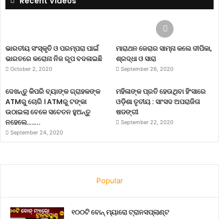
Recent Videos
ଭାରତୀୟ ସଂସ୍କୃତି ଓ ପରମ୍ପରା ପାଇଁ
ମାରାଥନ ଜେରାର ସାମ୍ନା କଲେ ଦୀପିକା,
ଭାରତରେ କରୋନା ନିଜ ରୂପ ବଦଳାଇଛି
ଶ୍ରଦ୍ଧା ଓ ସାରା
October 2, 2020
September 26, 2020
ଦେଖନ୍ତୁ କିପରି ବ୍ୟାଙ୍କ ଗ୍ରାହକଙ୍କ
ମହିଳାଙ୍କ ପ୍ରତି ହେଉଥିବା ହିଂସାରେ
ATMରୁ ଚୋରି । ATMରୁ ଟଙ୍କା
ଓଡ଼ିଶା ତୃତୀୟ : ସାଂସଦ ଅପରାଜିତା
ଉଠାଇଲା ବେଳେ ସଚେତନ ହୁଅନ୍ତୁ
ଷଡଙ୍ଗୀ
ନହେଲେ……..
September 22, 2020
September 24, 2020
Popular
୧୦୦ଟି ବୋନ୍ ମ୍ୟାରୋ ଟ୍ରାନସପ୍ଲାଣ୍ଟ