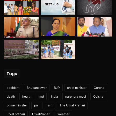
Tags
accident
Bhubaneswar
BJP
chief minister
Corona
death
health
imd
India
narendra modi
Odisha
prime minister
puri
rain
The Utkal Prahari
utkal prahari
UtkalPrahari
weather