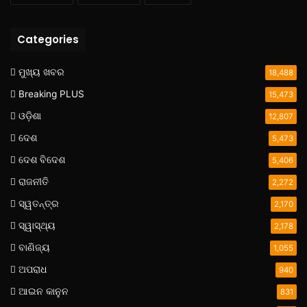
Categories
ମୁଖ୍ୟ ଖବର
18,488
Breaking PLUS
15,473
ଓଡ଼ିଶା
12,807
ଦେଶ
5,473
ଦେଶ ବିଦେଶ
5,406
ରାଜନୀତି
2,272
ସ୍ୱତନ୍ତ୍ର
2,170
ସ୍ୱାସ୍ଥ୍ୟ
2,178
ବାଣିଜ୍ୟ
1,055
ଅପରାଧ
940
ଆଇନ କାନୁନ
831