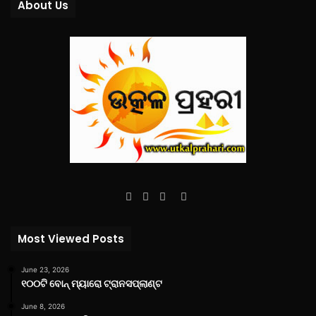
About Us
Facebook
Twitter
YouTube
Instagram
Most Viewed Posts
June 23, 2026
୧୦୦ଟି ବୋନ୍ ମ୍ୟାରୋ ଟ୍ରାନସପ୍ଲାଣ୍ଟ
June 8, 2026