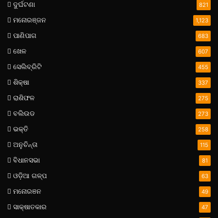
ଦୁର୍ଘଟଣା
821
ମନୋରଞ୍ଜନ
1,123
ପାଣିପାଗ
683
ଖେଳ
607
ସେଲିବ୍ରିଟି
455
ଶିକ୍ଷା
337
ରାଶିଫଳ
275
ବଲିଉଡ
273
ଭକ୍ତି
258
ଅନୁଚିନ୍ତା
115
ବିଧାନସଭା
81
ଓଡ଼ିଆ ଗଳ୍ପ
63
ମନୋରଞନ
49
ସାକ୍ଷାତକାର
47