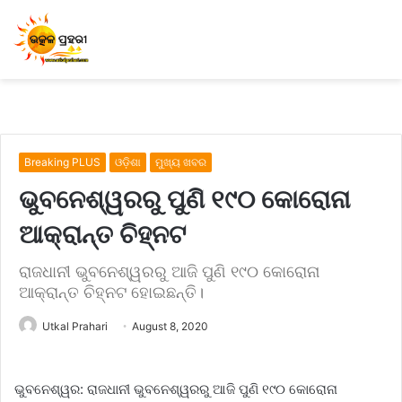
Breaking PLUS
ଓଡ଼ିଶା
ମୁଖ୍ୟ ଖବର
ଭୁବନେଶ୍ୱରରୁ ପୁଣି ୧୯୦ କୋରୋନା
ଆକ୍ରାନ୍ତ ଚିହ୍ନଟ
ରାଜଧାନୀ ଭୁବନେଶ୍ୱରରୁ ଆଜି ପୁଣି ୧୯୦ କୋରୋନା
ଆକ୍ରାନ୍ତ ଚିହ୍ନଟ ହୋଇଛନ୍ତି।
Utkal Prahari
August 8, 2020
ଭୁବନେଶ୍ୱର: ରାଜଧାନୀ ଭୁବନେଶ୍ୱରରୁ ଆଜି ପୁଣି ୧୯୦ କୋରୋନା