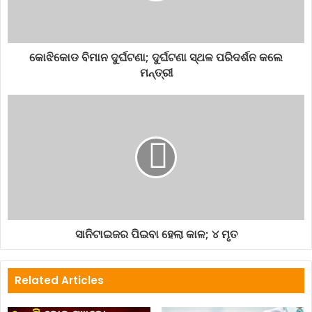
କୋଝିକୋଡ ବିମାନ ଦୁର୍ଘଟଣା; ଦୁର୍ଘଟଣା ସ୍ଥଳ ପରିଦର୍ଶନ କଲେ
ମନ୍ତ୍ରୀ
ସାନିଟାଇଜର ପିଇବା ହେଲା କାଳ; ୪ ମୃତ
Related Articles