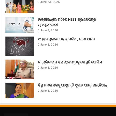
June 23, 2026
ଲକ୍‌ଡାଉନ୍‌ରେ ରହିଲେ NEET ପ୍ରଶ୍ନପତ୍ର
ପ୍ରସ୍ତୁତକାରୀ
June 8, 2026
ସମ୍ବଲପୁରରେ ଡବଲ୍ ମର୍ଡର , ଜଣେ ଅଟକ
June 8, 2026
ଚନ୍ଦ୍ରିକାଙ୍କ ବୟଫ୍ରେଣ୍ଡକୁ ଖୋଜୁଛି ପୋଲିସ
June 8, 2026
ବିଜୁ ଜନତା ଦଳକୁ ଆସୁଛନ୍ତି ସୁଜାତା ଆର୍‌. ପାଣ୍ଡିଆନ୍
June 8, 2026