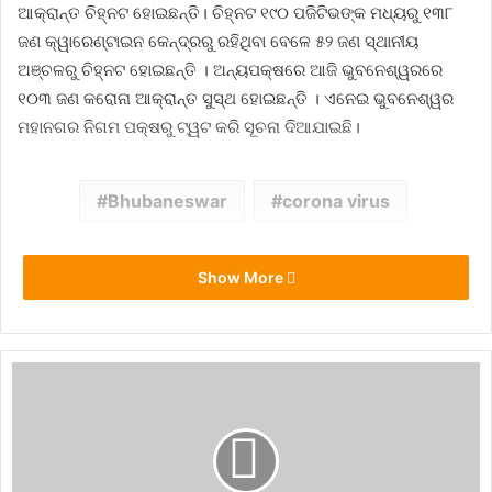
ଆକ୍ରାନ୍ତ ଚିହ୍ନଟ ହୋଇଛନ୍ତି। ଚିହ୍ନଟ ୧୯୦ ପଜିଟିଭଙ୍କ ମଧ୍ୟରୁ ୧୩୮
ଜଣ କ୍ୱାରେଣ୍ଟାଇନ କେନ୍ଦ୍ରରୁ ରହିଥିବା ବେଳେ ୫୨ ଜଣ ସ୍ଥାନୀୟ
ଅଞ୍ଚଳରୁ ଚିହ୍ନଟ ହୋଇଛନ୍ତି । ଅନ୍ୟପକ୍ଷରେ ଆଜି ଭୁବନେଶ୍ୱରରେ
୧୦୩ ଜଣ କରୋନା ଆକ୍ରାନ୍ତ ସୁସ୍ଥ ହୋଇଛନ୍ତି । ଏନେଇ ଭୁବନେଶ୍ୱର
ମହାନଗର ନିଗମ ପକ୍ଷରୁ ଟ୍ୱଟ କରି ସୂଚନା ଦିଆଯାଇଛି।
Bhubaneswar
corona virus
Show More