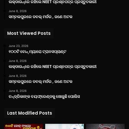
ଲକ୍‌ଡାଉନ୍‌ରେ ରହିଲେ NEET ପ୍ରଶ୍ନପତ୍ର ପ୍ରସ୍ତୁତକାରୀ
June 8, 2026
ସମ୍ବଲପୁରରେ ଡବଲ୍ ମର୍ଡର , ଜଣେ ଅଟକ
Most Viewed Posts
June 23, 2026
୧୦୦ଟି ବୋନ୍ ମ୍ୟାରୋ ଟ୍ରାନସପ୍ଲାଣ୍ଟ
June 8, 2026
ଲକ୍‌ଡାଉନ୍‌ରେ ରହିଲେ NEET ପ୍ରଶ୍ନପତ୍ର ପ୍ରସ୍ତୁତକାରୀ
June 8, 2026
ସମ୍ବଲପୁରରେ ଡବଲ୍ ମର୍ଡର , ଜଣେ ଅଟକ
June 8, 2026
ଚନ୍ଦ୍ରିକାଙ୍କ ବୟଫ୍ରେଣ୍ଡକୁ ଖୋଜୁଛି ପୋଲିସ
Last Modified Posts