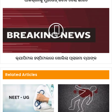
ପାକିସ୍ତାନକୁ ମୁହଁତୋଡ୍ ଜବାବ ଦେଲା ଭାରତ
କ୍ଯାପିଟାଲ ହସ୍ପିଟାଲରେ ଖୋଲିଲା ପ୍ଲାଜମା ବ୍ଯାଙ୍କ
Related Articles