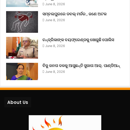
June 8, 2026
ସମ୍ବଲପୁରରେ ଡବଲ୍ ମର୍ଡର , ଜଣେ ଅଟକ
June 8, 2026
ଚନ୍ଦ୍ରିକାଙ୍କ ବୟଫ୍ରେଣ୍ଡକୁ ଖୋଜୁଛି ପୋଲିସ
June 8, 2026
ବିଜୁ ଜନତା ଦଳକୁ ଆସୁଛନ୍ତି ସୁଜାତା ଆର୍‌. ପାଣ୍ଡିଆନ୍
June 8, 2026
About Us