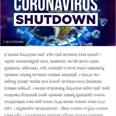
SHUTDOWN
() କରୋନା ନିଯନ୍ତ୍ରଣ ପାଇଁ ୪ଦିନ ପାଇଁ ସଟଡାଉନ ହେଲା ଗଜପତି।
ଏଥିସହ ପାରଳାଖେମୁଣ୍ଡି ସହର, କାଶୀନଗର ଏନଏସି ସମେତ ବ୍ଲକ
ମୁଖ୍ୟାଳୟ, ରାଣିପେଣ୍ଠ, ଝାମି, କେରାଣ୍ଡି ଓ କତଲ କଇଠା ପଞ୍ଚାୟତକୁ
ପ୍ରଶାସନ ପକ୍ଷରୁ ସଟଡାଉନ ଘୋଷଣା କରାଯାଇଛି । ଆସନ୍ତା ୩୦
ତାରିଖରୁ ଅଗଷ୍ଟ ୨ତାରିଖ ଯାଏ ଗଜପତି ସଟଡାଉନ ନେଇ ଜିଲ୍ଲାପାଳ
ଘୋଷଣା କରିଛନ୍ତି । କରୋନା ସଂକ୍ରମଣକୁ ନିୟନ୍ତ୍ରଣ କରିବା ପାଇଁ ଏଭଳି
ପଦକ୍ଷେପ ନିଆଯାଇଛି ବୋଲି ପ୍ରଶାସନ ପକ୍ଷରୁ କୁହାଯାଇଛି। କେବଳ
ଅତ୍ୟାବଶ୍ୟକ ସେବା ଛାଡି ଦେଲେ ଅନ୍ୟ ସମସ୍ତ ଦୋକାନ ବଜାର ବନ୍ଦ
ରହିବ । ଜରୁରୀକାଳିନ ସ୍ବାସ୍ଥ୍ୟସେବା , ଔଷଧ ଦୋକାନ ଓ ଦୁଗ୍ଧ ଦୋକାନ
ଖୋଲା ରହିବ। ଅତ୍ୟାବଶ୍ୟକ ସାମଗ୍ରୀ ପରିବହନ କରୁଥିବା ଯାନବାହନ