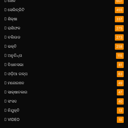
ଖେଳ
607
ସେଲିବ୍ରିଟି
455
ଶିକ୍ଷା
337
ରାଶିଫଳ
275
ବଲିଉଡ
273
ଭକ୍ତି
258
ଅନୁଚିନ୍ତା
115
ବିଧାନସଭା
81
ଓଡ଼ିଆ ଗଳ୍ପ
63
ମନୋରଞନ
49
ସାକ୍ଷାତକାର
47
ସଂସଦ
40
ନିଯୁକ୍ତି
13
VIDEO
10