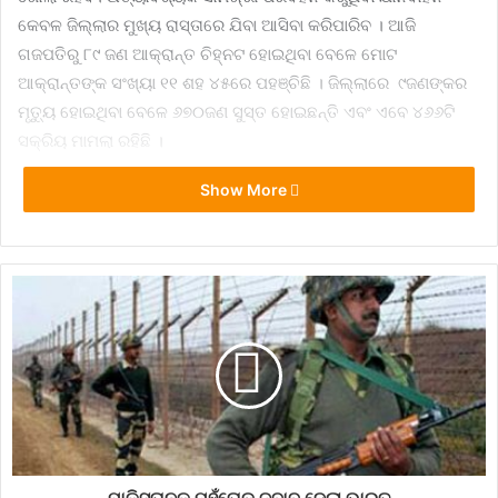
କେବଳ ଜିଲ୍ଲାର ମୁଖ୍ୟ ରାସ୍ତାରେ ଯିବା ଆସିବା କରିପାରିବ । ଆଜି
ଗଜପତିରୁ ୮୯ ଜଣ ଆକ୍ରାନ୍ତ ଚିହ୍ନଟ ହୋଇଥିବା ବେଳେ ମୋଟ
ଆକ୍ରାନ୍ତଙ୍କ ସଂଖ୍ୟା ୧୧ ଶହ ୪୫ରେ ପହଞ୍ଚିଛି । ଜିଲ୍ଲାରେ ୯ଜଣଙ୍କର
ମୃତ୍ୟୁ ହୋଇଥିବା ବେଳେ ୬୭୦ଜଣ ସୁସ୍ତ ହୋଇଛନ୍ତି ଏବଂ ଏବେ ୪୬୬ଟି
ସକ୍ରିୟ ମାମଲା ରହିଛି ।
Show More