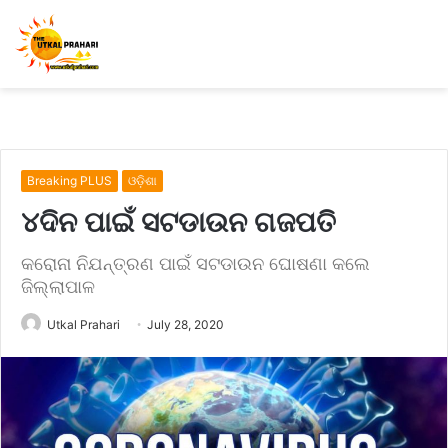
Breaking PLUS
ଓଡ଼ିଶା
୪ଦିନ ପାଇଁ ସଟଡାଉନ ଗଜପତି
କରୋନା ନିଯନ୍ତ୍ରଣ ପାଇଁ ସଟଡାଉନ ଘୋଷଣା କଲେ
ଜିଲ୍ଲାପାଳ
Utkal Prahari
July 28, 2020