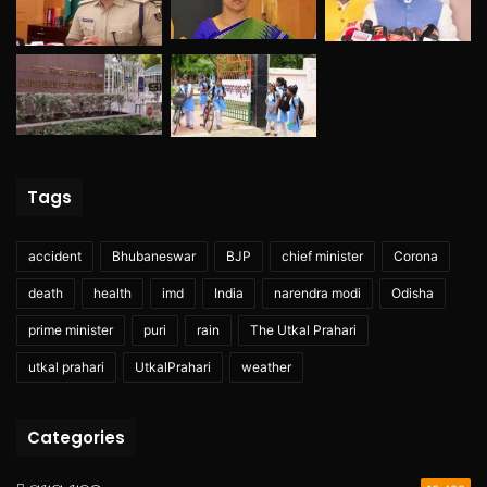
Tags
accident
Bhubaneswar
BJP
chief minister
Corona
death
health
imd
India
narendra modi
Odisha
prime minister
puri
rain
The Utkal Prahari
utkal prahari
UtkalPrahari
weather
Categories