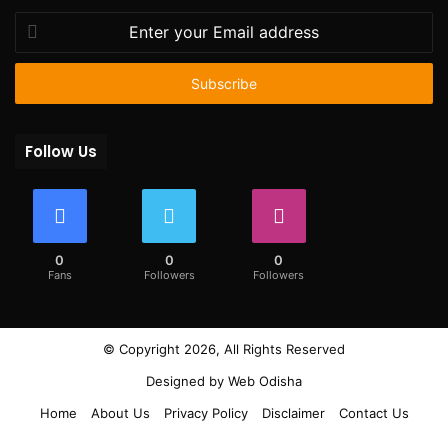
Enter
your
Email
address
Follow Us
0
0
0
Fans
Followers
Followers
© Copyright 2026, All Rights Reserved
Designed by
Web Odisha
Home
About Us
Privacy Policy
Disclaimer
Contact Us