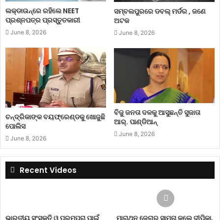
ଲକ୍‌ଡାଉନ୍‌ରେ ରହିଲେ NEET
ସମ୍ବଲପୁରରେ ଡବଲ୍ ମର୍ଡର , ଜଣେ
ପ୍ରଶ୍ନପତ୍ର ପ୍ରସ୍ତୁତକାରୀ
ଅଟକ
June 8, 2026
June 8, 2026
ବିଜୁ ଜନତା ଦଳକୁ ଆସୁଛନ୍ତି ସୁଜାତା
ଚନ୍ଦ୍ରିକାଙ୍କ ବୟଫ୍ରେଣ୍ଡକୁ ଖୋଜୁଛି
ଆର୍‌. ପାଣ୍ଡିଆନ୍
ପୋଲିସ
June 8, 2026
June 8, 2026
Recent Videos
ଭାରତୀୟ ସଂସ୍କୃତି ଓ ପରମ୍ପରା ପାଇଁ
ମାରାଥନ ଜେରାର ସାମ୍ନା କଲେ ଦୀପିକା,