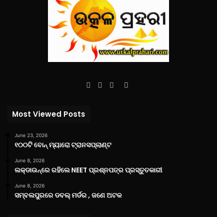
Facebook
Twitter
YouTube
Instagram
Most Viewed Posts
June 23, 2026
୧୦୦ଟି ବୋନ୍ ମ୍ୟାରୋ ଟ୍ରାନସପ୍ଲାଣ୍ଟ
June 8, 2026
ଲକ୍‌ଡାଉନ୍‌ରେ ରହିଲେ NEET ପ୍ରଶ୍ନପତ୍ର ପ୍ରସ୍ତୁତକାରୀ
June 8, 2026
ସମ୍ବଲପୁରରେ ଡବଲ୍ ମର୍ଡର , ଜଣେ ଅଟକ