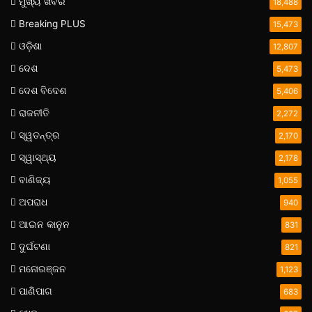
ମୁଖ୍ୟ ଖବର
18,488
Breaking PLUS
15,473
ଓଡ଼ିଶା
12,807
ଦେଶ
5,473
ଦେଶ ବିଦେଶ
5,406
ରାଜନୀତି
2,272
ସ୍ୱତନ୍ତ୍ର
2,170
ସ୍ୱାସ୍ଥ୍ୟ
2,178
ବାଣିଜ୍ୟ
1,055
ଅପରାଧ
940
ଆଇନ କାନୁନ
831
ଦୁର୍ଘଟଣା
821
ମନୋରଞ୍ଜନ
1,123
ପାଣିପାଗ
683