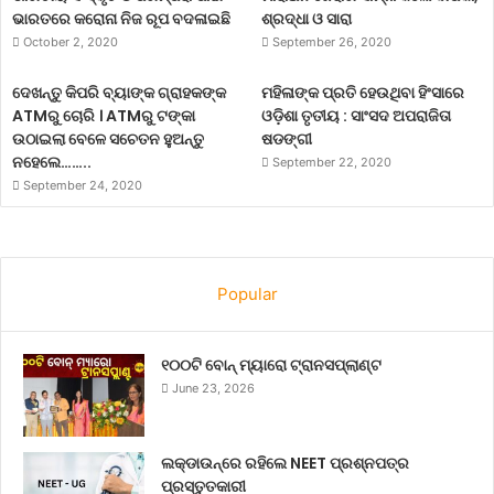
ଭାରତରେ କରୋନା ନିଜ ରୂପ ବଦଳାଇଛି
ଶ୍ରଦ୍ଧା ଓ ସାରା
October 2, 2020
September 26, 2020
ଦେଖନ୍ତୁ କିପରି ବ୍ୟାଙ୍କ ଗ୍ରାହକଙ୍କ
ମହିଳାଙ୍କ ପ୍ରତି ହେଉଥିବା ହିଂସାରେ
ATMରୁ ଚୋରି । ATMରୁ ଟଙ୍କା
ଓଡ଼ିଶା ତୃତୀୟ : ସାଂସଦ ଅପରାଜିତା
ଉଠାଇଲା ବେଳେ ସଚେତନ ହୁଅନ୍ତୁ
ଷଡଙ୍ଗୀ
ନହେଲେ……..
September 22, 2020
September 24, 2020
Popular
୧୦୦ଟି ବୋନ୍ ମ୍ୟାରୋ ଟ୍ରାନସପ୍ଲାଣ୍ଟ
June 23, 2026
ଲକ୍‌ଡାଉନ୍‌ରେ ରହିଲେ NEET ପ୍ରଶ୍ନପତ୍ର
ପ୍ରସ୍ତୁତକାରୀ