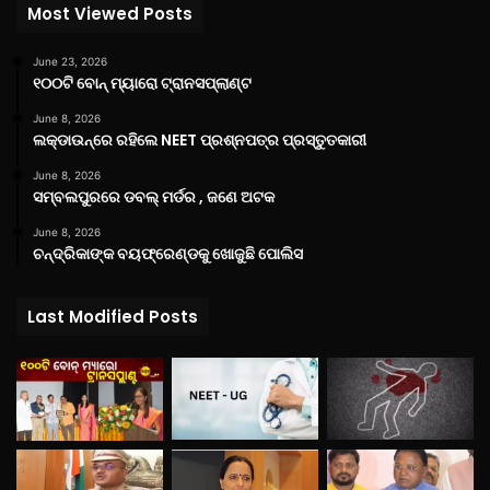
Most Viewed Posts
June 23, 2026
୧୦୦ଟି ବୋନ୍ ମ୍ୟାରୋ ଟ୍ରାନସପ୍ଲାଣ୍ଟ
June 8, 2026
ଲକ୍‌ଡାଉନ୍‌ରେ ରହିଲେ NEET ପ୍ରଶ୍ନପତ୍ର ପ୍ରସ୍ତୁତକାରୀ
June 8, 2026
ସମ୍ବଲପୁରରେ ଡବଲ୍ ମର୍ଡର , ଜଣେ ଅଟକ
June 8, 2026
ଚନ୍ଦ୍ରିକାଙ୍କ ବୟଫ୍ରେଣ୍ଡକୁ ଖୋଜୁଛି ପୋଲିସ
Last Modified Posts