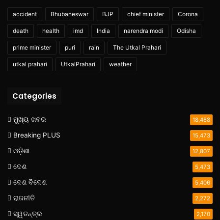
accident
Bhubaneswar
BJP
chief minister
Corona
death
health
imd
India
narendra modi
Odisha
prime minister
puri
rain
The Utkal Prahari
utkal prahari
UtkalPrahari
weather
Categories
ମୁଖ୍ୟ ଖବର
18,488
Breaking PLUS
15,473
ଓଡ଼ିଶା
12,807
ଦେଶ
5,473
ଦେଶ ବିଦେଶ
5,406
ରାଜନୀତି
2,272
ସ୍ୱତନ୍ତ୍ର
2,170