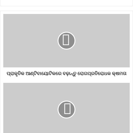
ସେବନ କରିବା ସ୍ୱାସ୍ଥ୍ୟ ପାଇଁ ଲାଭ ଦାୟକ l ଏହାକୁ ବ୍ୟବହାର କରିବା
ଦ୍ୱାରା ଚୁଟି ଝଡ଼ିବା କମିଥାଏ ଓ ତ୍ୱଚା ମଧ୍ୟ ସତେଜ ରହିଥାଏ l ହେଙ୍ଗୁ
ମଧୁମେହ ପାଇଁ ମଧ୍ୟ ହିତକର l ମଧୁମେହ ରୋଗୀମାନେ ହେଙ୍ଗୁକୁ ନିଜ
ଖାଦ୍ୟରେ ବ୍ୟବହାର କଲେ ଲାଭ ମିଳିଥାଏ l
acidity
cold
coldandcough
cough
diabetics
healthbenefits
hing
indianmasala
masala
ପ୍ରାକୃତିକ ଆଣ୍ଟିବାୟୋଟିକରେ ବଢ଼ାନ୍ତୁ ରୋଗପ୍ରତିରୋଧକ କ୍ଷମତା