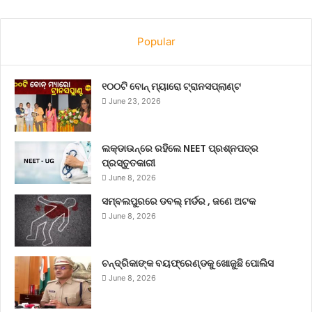
Popular
୧୦୦ଟି ବୋନ୍ ମ୍ୟାରୋ ଟ୍ରାନସପ୍ଲାଣ୍ଟ
June 23, 2026
ଲକ୍‌ଡାଉନ୍‌ରେ ରହିଲେ NEET ପ୍ରଶ୍ନପତ୍ର
ପ୍ରସ୍ତୁତକାରୀ
June 8, 2026
ସମ୍ବଲପୁରରେ ଡବଲ୍ ମର୍ଡର , ଜଣେ ଅଟକ
June 8, 2026
ଚନ୍ଦ୍ରିକାଙ୍କ ବୟଫ୍ରେଣ୍ଡକୁ ଖୋଜୁଛି ପୋଲିସ
June 8, 2026