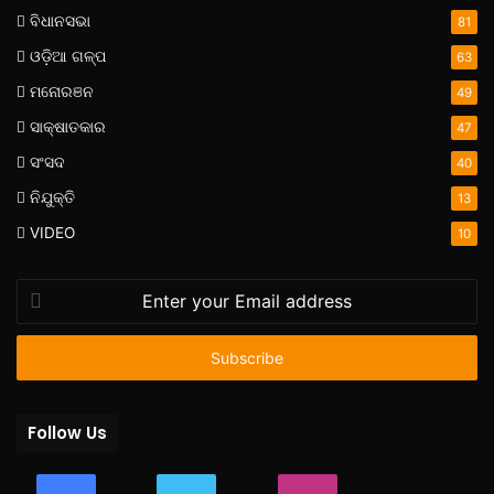
ବିଧାନସଭା
81
ଓଡ଼ିଆ ଗଳ୍ପ
63
ମନୋରଞନ
49
ସାକ୍ଷାତକାର
47
ସଂସଦ
40
ନିଯୁକ୍ତି
13
VIDEO
10
Enter
your
Email
address
Follow Us