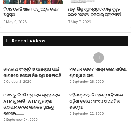
ବିବାହ ଭୋଜି ଖାଇ ୮୦ରୁ ଅଧିକ ଲୋକ
ମାତୃ-ଶିଶୁ ସ୍ୱାସ୍ଥ୍ୟସେବାକୁ ସୁଦୃଢ଼
ଅସୁସ୍ଥ
କରିବ ‘ଜନନୀ’ ଡିଜିଟାଲ୍ ପ୍ଲାଟଫର୍ମ
May 9, 2026
May 7, 2026
Recent Videos
ଭାରତୀୟ ସଂସ୍କୃତି ଓ ପରମ୍ପରା ପାଇଁ
ମାରାଥନ ଜେରାର ସାମ୍ନା କଲେ ଦୀପିକା,
ଭାରତରେ କରୋନା ନିଜ ରୂପ ବଦଳାଇଛି
ଶ୍ରଦ୍ଧା ଓ ସାରା
October 2, 2020
September 26, 2020
ଦେଖନ୍ତୁ କିପରି ବ୍ୟାଙ୍କ ଗ୍ରାହକଙ୍କ
ମହିଳାଙ୍କ ପ୍ରତି ହେଉଥିବା ହିଂସାରେ
ATMରୁ ଚୋରି । ATMରୁ ଟଙ୍କା
ଓଡ଼ିଶା ତୃତୀୟ : ସାଂସଦ ଅପରାଜିତା
ଉଠାଇଲା ବେଳେ ସଚେତନ ହୁଅନ୍ତୁ
ଷଡଙ୍ଗୀ
ନହେଲେ……..
September 22, 2020
September 24, 2020