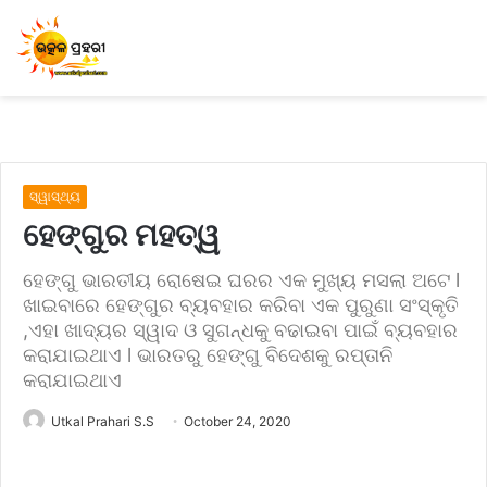
ସ୍ୱାସ୍ଥ୍ୟ
ହେଙ୍ଗୁର ମହତ୍ୱ
ହେଙ୍ଗୁ ଭାରତୀୟ ରୋଷେଇ ଘରର ଏକ ମୁଖ୍ୟ ମସଲା ଅଟେ l
ଖାଇବାରେ ହେଙ୍ଗୁର ବ୍ୟବହାର କରିବା ଏକ ପୁରୁଣା ସଂସ୍କୃତି
,ଏହା ଖାଦ୍ୟର ସ୍ୱାଦ ଓ ସୁଗନ୍ଧକୁ ବଢାଇବା ପାଇଁ ବ୍ୟବହାର
କରାଯାଇଥାଏ l ଭାରତରୁ ହେଙ୍ଗୁ ବିଦେଶକୁ ରପ୍ତାନି
କରାଯାଇଥାଏ
Utkal Prahari S.S
October 24, 2020