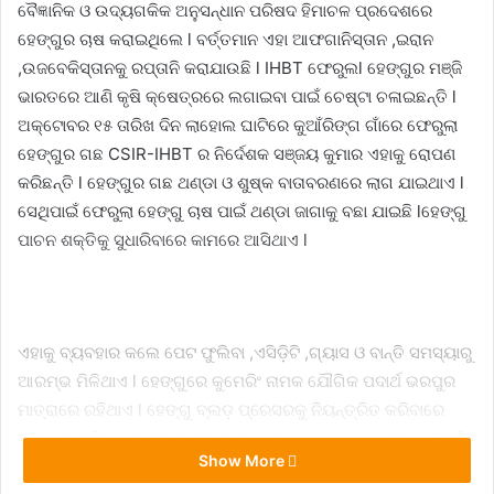
ବୈଜ୍ଞାନିକ ଓ ଉଦ୍ୟଗକିକ ଅନୁସନ୍ଧାନ ପରିଷଦ ହିମାଚଳ ପ୍ରଦେଶରେ
ହେଙ୍ଗୁର ଚାଷ କରାଇଥିଲେ l ବର୍ତ୍ତମାନ ଏହା ଆଫଗାନିସ୍ତାନ ,ଇରାନ
,ଉଜବେକିସ୍ତାନକୁ ରପ୍ତାନି କରାଯାଉଛି l IHBT ଫେରୁଲl ହେଙ୍ଗୁର ମଞ୍ଜି
ଭାରତରେ ଆଣି କୃଷି କ୍ଷେତ୍ରରେ ଲଗାଇବା ପାଇଁ ଚେଷ୍ଟା ଚଳାଇଛନ୍ତି l
ଅକ୍ଟୋବର ୧୫ ତାରିଖ ଦିନ ଲାହୋଲ ଘାଟିରେ କୁଆଁରିଙ୍ଗ ଗାଁରେ ଫେରୁଲା
ହେଙ୍ଗୁର ଗଛ CSIR-IHBT ର ନିର୍ଦେଶକ ସଞ୍ଜୟ କୁମାର ଏହାକୁ ରୋପଣ
କରିଛନ୍ତି l ହେଙ୍ଗୁର ଗଛ ଥଣ୍ଡା ଓ ଶୁଷ୍କ ବାତାବରଣରେ ଲାଗ ଯାଇଥାଏ l
ସେଥିପାଇଁ ଫେରୁଲା ହେଙ୍ଗୁ ଚାଷ ପାଇଁ ଥଣ୍ଡା ଜାଗାକୁ ବଛା ଯାଇଛି lହେଙ୍ଗୁ
ପାଚନ ଶକ୍ତିକୁ ସୁଧାରିବାରେ କାମରେ ଆସିଥାଏ l
ଏହାକୁ ବ୍ୟବହାର କଲେ ପେଟ ଫୁଲିବା ,ଏସିଡ଼ିଟି ,ଗ୍ୟାସ ଓ ବାନ୍ତି ସମସ୍ୟାରୁ
ଆରମ୍ଭ ମିଳିଥାଏ l ହେଙ୍ଗୁରେ କୁମେରିଂ ନାମକ ଯୌଗିକ ପଦାର୍ଥ ଭରପୁର
ମାତ୍ରାରେ ରହିଥାଏ l ହେଙ୍ଗୁ ବ୍ଲଡ଼ ପ୍ରେସରକୁ ନିୟନ୍ତ୍ରିତ କରିବାରେ
ସାହାଯ୍ୟ କରିଥାଏ l ହେଙ୍ଗୁ ଦ୍ୱାରା କାଶ ,ଥଣ୍ଡା ,ଶ୍ୱାସ ସମସ୍ୟା ପ୍ରଭୃତି
Show More
ଦୂର ହୋଇଥାଏ lଆଣ୍ଟିବ୍ୟାକ୍ଟେରିଆ ଗୁଣ ରହିଥିବା କାରଣରୁ ହେଙ୍ଗୁ