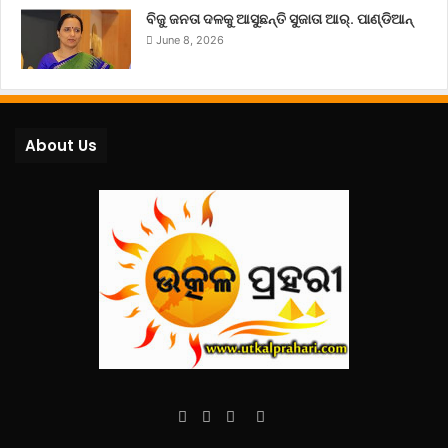
ବିଜୁ ଜନତା ଦଳକୁ ଆସୁଛନ୍ତି ସୁଜାତା ଆର୍‌. ପାଣ୍ଡିଆନ୍
June 8, 2026
About Us
Facebook
Twitter
YouTube
Instagram