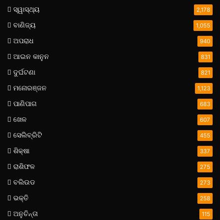
ସ୍ୱାସ୍ଥ୍ୟ
2,178
ବାଣିଜ୍ୟ
1,055
ଅପରାଧ
940
ଆଇନ କାନୁନ
831
ଦୁର୍ଘଟଣା
821
ମନୋରଞ୍ଜନ
1,123
ପାଣିପାଗ
683
ଖେଳ
607
ସେଲିବ୍ରିଟି
455
ଶିକ୍ଷା
337
ରାଶିଫଳ
275
ବଲିଉଡ
273
ଭକ୍ତି
258
ଅନୁଚିନ୍ତା
115