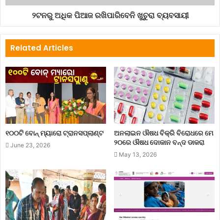
୨ଟନରୁ ଅଧିକ ପିଆଜ ରଖିପାରିବେନି ଖୁଚୁରା ବ୍ୟବସାୟୀ
Related Articles
୧୦୦ଟି ବୋନ୍ ମ୍ୟାରୋ ଟ୍ରାନସପ୍ଲାଣ୍ଟ
ଅନଲାଇନ ଔଷଧ ବିକ୍ରି ବିରୋଧରେ ମେ
୨୦ରେ ଔଷଧ ଦୋକାନ ବନ୍ଦ ଡାକରା
June 23, 2026
May 13, 2026