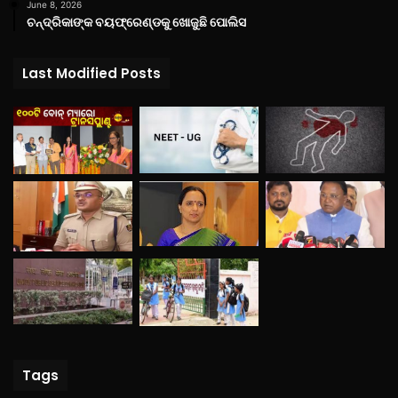
June 8, 2026
ଚନ୍ଦ୍ରିକାଙ୍କ ବୟଫ୍ରେଣ୍ଡକୁ ଖୋଜୁଛି ପୋଲିସ
Last Modified Posts
Tags