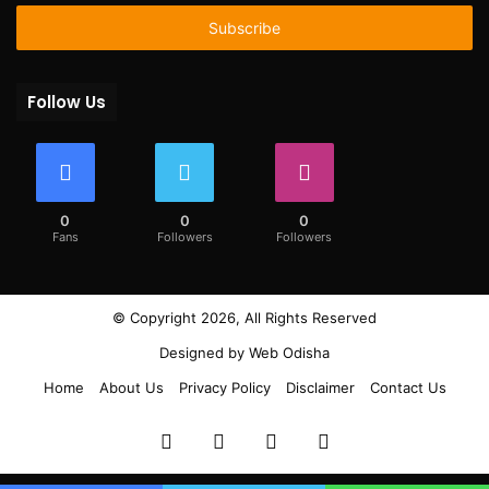
Email
address
Follow Us
0
0
0
Fans
Followers
Followers
© Copyright 2026, All Rights Reserved
Designed by
Web Odisha
Home
About Us
Privacy Policy
Disclaimer
Contact Us
Facebook
Twitter
YouTube
Instagram