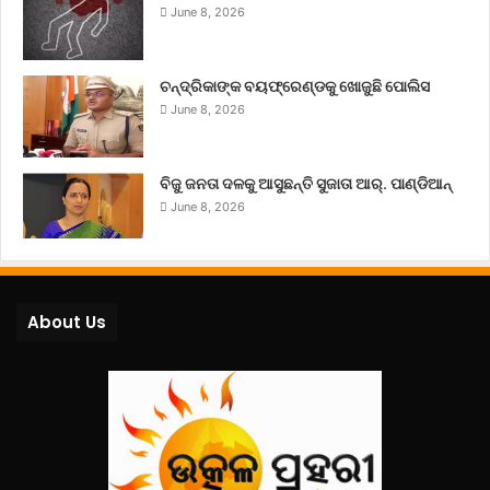
June 8, 2026
ଚନ୍ଦ୍ରିକାଙ୍କ ବୟଫ୍ରେଣ୍ଡକୁ ଖୋଜୁଛି ପୋଲିସ
June 8, 2026
ବିଜୁ ଜନତା ଦଳକୁ ଆସୁଛନ୍ତି ସୁଜାତା ଆର୍‌. ପାଣ୍ଡିଆନ୍
June 8, 2026
About Us