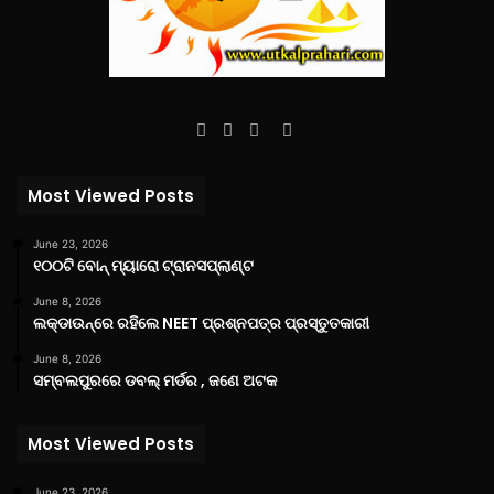
Facebook
Twitter
YouTube
Instagram
Most Viewed Posts
June 23, 2026
୧୦୦ଟି ବୋନ୍ ମ୍ୟାରୋ ଟ୍ରାନସପ୍ଲାଣ୍ଟ
June 8, 2026
ଲକ୍‌ଡାଉନ୍‌ରେ ରହିଲେ NEET ପ୍ରଶ୍ନପତ୍ର ପ୍ରସ୍ତୁତକାରୀ
June 8, 2026
ସମ୍ବଲପୁରରେ ଡବଲ୍ ମର୍ଡର , ଜଣେ ଅଟକ
Most Viewed Posts
June 23, 2026