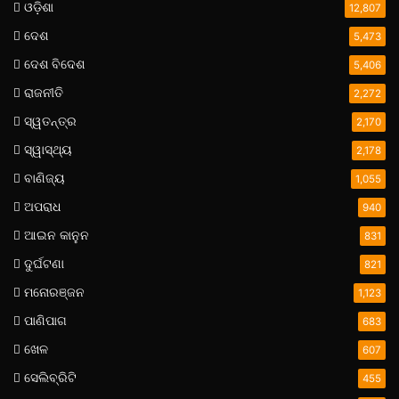
ଓଡ଼ିଶା
12,807
ଦେଶ
5,473
ଦେଶ ବିଦେଶ
5,406
ରାଜନୀତି
2,272
ସ୍ୱତନ୍ତ୍ର
2,170
ସ୍ୱାସ୍ଥ୍ୟ
2,178
ବାଣିଜ୍ୟ
1,055
ଅପରାଧ
940
ଆଇନ କାନୁନ
831
ଦୁର୍ଘଟଣା
821
ମନୋରଞ୍ଜନ
1,123
ପାଣିପାଗ
683
ଖେଳ
607
ସେଲିବ୍ରିଟି
455