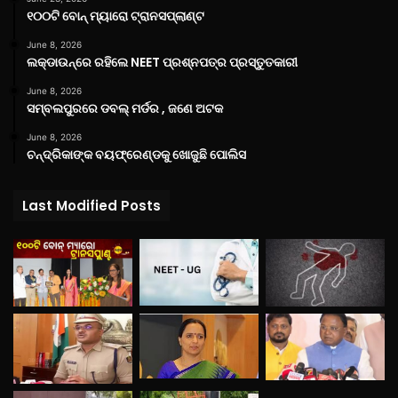
୧୦୦ଟି ବୋନ୍ ମ୍ୟାରୋ ଟ୍ରାନସପ୍ଲାଣ୍ଟ
June 8, 2026
ଲକ୍‌ଡାଉନ୍‌ରେ ରହିଲେ NEET ପ୍ରଶ୍ନପତ୍ର ପ୍ରସ୍ତୁତକାରୀ
June 8, 2026
ସମ୍ବଲପୁରରେ ଡବଲ୍ ମର୍ଡର , ଜଣେ ଅଟକ
June 8, 2026
ଚନ୍ଦ୍ରିକାଙ୍କ ବୟଫ୍ରେଣ୍ଡକୁ ଖୋଜୁଛି ପୋଲିସ
Last Modified Posts