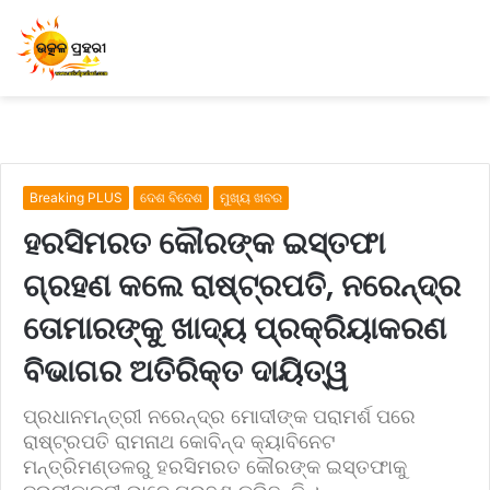
Breaking PLUS
ଦେଶ ବିଦେଶ
ମୁଖ୍ୟ ଖବର
ହରସିମରତ କୌରଙ୍କ ଇସ୍ତଫା
ଗ୍ରହଣ କଲେ ରାଷ୍ଟ୍ରପତି, ନରେନ୍ଦ୍ର
ତୋମାରଙ୍କୁ ଖାଦ୍ୟ ପ୍ରକ୍ରିୟାକରଣ
ବିଭାଗର ଅତିରିକ୍ତ ଦାୟିତ୍ୱ
ପ୍ରଧାନମନ୍ତ୍ରୀ ନରେନ୍ଦ୍ର ମୋଦୀଙ୍କ ପରାମର୍ଶ ପରେ
ରାଷ୍ଟ୍ରପତି ରାମନାଥ କୋବିନ୍ଦ କ୍ୟାବିନେଟ
ମନ୍ତ୍ରିମଣ୍ଡଳରୁ ହରସିମରତ କୌରଙ୍କ ଇସ୍ତଫାକୁ