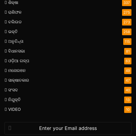
ଶିକ୍ଷା
337
ରାଶିଫଳ
275
ବଲିଉଡ
273
ଭକ୍ତି
258
ଅନୁଚିନ୍ତା
115
ବିଧାନସଭା
81
ଓଡ଼ିଆ ଗଳ୍ପ
63
ମନୋରଞନ
49
ସାକ୍ଷାତକାର
47
ସଂସଦ
40
ନିଯୁକ୍ତି
13
VIDEO
10
Enter
your