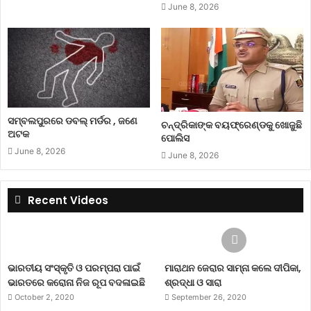
June 8, 2026
ସମ୍ବଲପୁରରେ ଡବଲ୍ ମର୍ଡର , ଜଣେ
ଚନ୍ଦ୍ରିକାଙ୍କ ବୟଫ୍ରେଣ୍ଡକୁ ଖୋଜୁଛି
ଅଟକ
ପୋଲିସ
June 8, 2026
June 8, 2026
Recent Videos
ଭାରତୀୟ ସଂସ୍କୃତି ଓ ପରମ୍ପରା ପାଇଁ
ମାରାଥନ ଜେରାର ସାମ୍ନା କଲେ ଦୀପିକା,
ଭାରତରେ କରୋନା ନିଜ ରୂପ ବଦଳାଇଛି
ଶ୍ରଦ୍ଧା ଓ ସାରା
October 2, 2020
September 26, 2020