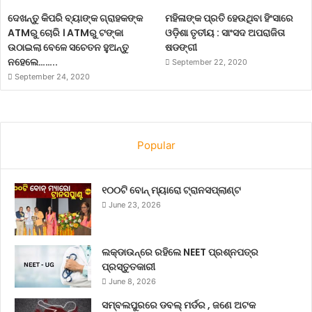
ଦେଖନ୍ତୁ କିପରି ବ୍ୟାଙ୍କ ଗ୍ରାହକଙ୍କ
ମହିଳାଙ୍କ ପ୍ରତି ହେଉଥିବା ହିଂସାରେ
ATMରୁ ଚୋରି । ATMରୁ ଟଙ୍କା
ଓଡ଼ିଶା ତୃତୀୟ : ସାଂସଦ ଅପରାଜିତା
ଉଠାଇଲା ବେଳେ ସଚେତନ ହୁଅନ୍ତୁ
ଷଡଙ୍ଗୀ
ନହେଲେ……..
September 22, 2020
September 24, 2020
Popular
୧୦୦ଟି ବୋନ୍ ମ୍ୟାରୋ ଟ୍ରାନସପ୍ଲାଣ୍ଟ
June 23, 2026
ଲକ୍‌ଡାଉନ୍‌ରେ ରହିଲେ NEET ପ୍ରଶ୍ନପତ୍ର
ପ୍ରସ୍ତୁତକାରୀ
June 8, 2026
ସମ୍ବଲପୁରରେ ଡବଲ୍ ମର୍ଡର , ଜଣେ ଅଟକ