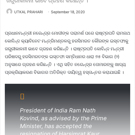
ଜରୁରୀକାଳନୀ ଭାବେ ଗ୍ରହଣ କରିଛନ୍ତି ।
UTKAL PRAHARI
September 18, 2020
ପ୍ରଧାନମନ୍ତ୍ରୀ ନରେନ୍ଦ୍ର ମୋଦୀଙ୍କ ପରାମର୍ଶ ପରେ ରାଷ୍ଟ୍ରପତି ରାମନାଥ
କୋବିନ୍ଦ କ୍ୟାବିନେଟ ମନ୍ତ୍ରିମଣ୍ଡଳରୁ ହରସିମରତ କୌରଙ୍କ ଇସ୍ତଫାକୁ
ଜରୁରୀକାଳନୀ ଭାବେ ଗ୍ରହଣ କରିଛନ୍ତି । ରାଷ୍ଟ୍ରପତି କୋବିନ୍ଦ ମନ୍ତ୍ରୀ
ପରିଷଦରୁ ହରସିମରତଙ୍କ ଇସ୍ତଫା ସମ୍ବିଧାନର ଧାରା ୭୫ ବିଭାଗ (୨)
ଅନୁସାରେ ଗ୍ରହଣ କରିଛନ୍ତି । ଏଥି ସହିତ ନରେନ୍ଦ୍ର ତୋମାରଙ୍କୁ ଖାଦ୍ୟ
ପ୍ରକ୍ରିୟାକରଣ ବିଭାଗର ଅତିରିକ୍ତ ଦାୟିତ୍ୱ ହସ୍ତାନ୍ତର କରାଯାଇଛି ।
President of India Ram Nath
Kovind, as advised by the Prime
Minister, has accepted the
resignation of Harsimrat Kaur