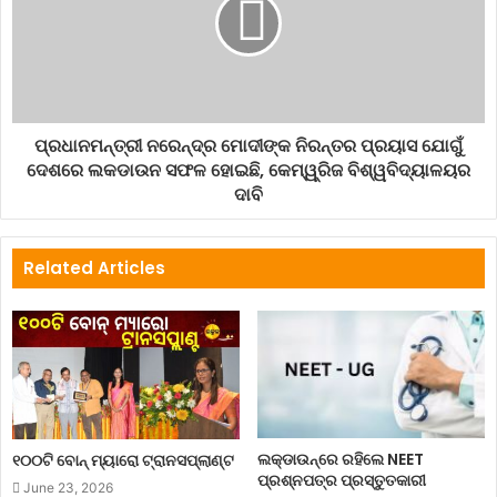
Harsimrat Kaur Badal
President Of India
Ram Nath Kovind
ପ୍ରଧାନମନ୍ତ୍ରୀ ନରେନ୍ଦ୍ର ମୋଦୀଙ୍କ ନିରନ୍ତର ପ୍ରୟାସ ଯୋଗୁଁ
ଦେଶରେ ଲକଡାଉନ ସଫଳ ହୋଇଛି, କେମ୍ୱ୍ରିଜ ବିଶ୍ୱବିଦ୍ୟାଳୟର
ଦାବି
Related Articles
ଲକ୍‌ଡାଉନ୍‌ରେ ରହିଲେ NEET
୧୦୦ଟି ବୋନ୍ ମ୍ୟାରୋ ଟ୍ରାନସପ୍ଲାଣ୍ଟ
ପ୍ରଶ୍ନପତ୍ର ପ୍ରସ୍ତୁତକାରୀ
June 23, 2026