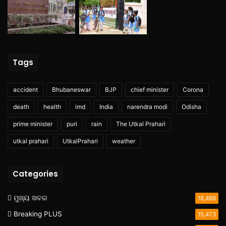
Tags
accident
Bhubaneswar
BJP
chief minister
Corona
death
health
imd
India
narendra modi
Odisha
prime minister
puri
rain
The Utkal Prahari
utkal prahari
UtkalPrahari
weather
Categories
ମୁଖ୍ୟ ଖବର
18,488
Breaking PLUS
15,473