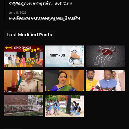
ସମ୍ବଲପୁରରେ ଡବଲ୍ ମର୍ଡର , ଜଣେ ଅଟକ
June 8, 2026
ଚନ୍ଦ୍ରିକାଙ୍କ ବୟଫ୍ରେଣ୍ଡକୁ ଖୋଜୁଛି ପୋଲିସ
Last Modified Posts