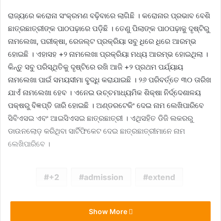
ରାଜ୍ୟରେ କରୋନା ସଂକ୍ରମଣ ବଢ଼ିବାରେ ଲାଗିଛି । କରୋନାର ପ୍ରଭାବ ବେଶି
ଛାତ୍ରଛାତ୍ରୀଙ୍କ ପାଠପଢ଼ାରେ ପଡ଼ିଛି । ତେଣୁ ପିଲାଙ୍କ ପାଠପଢ଼ାକୁ ଦୃଷ୍ଟିରୁ
ନାମଲେଖା, ପରୀକ୍ଷା, ରେଜଲ୍ଟ ପ୍ରକ୍ରିୟା ସବୁ ଧିରେ ଧିରେ ଆରମ୍ଭ
ହୋଇଛି । ଏହାସହ +୨ ନାମଲେଖା ପ୍ରକ୍ରିୟା ମଧ୍ୟ ଆରମ୍ଭ ହୋଇଥିଲା ।
କିନ୍ତୁ ସବୁ ପରିସ୍ଥିତିକୁ ଦୃଷ୍ଟିରେ ରଖି ଆଜି +୨ ପ୍ରଥମ ପର୍ଯ୍ୟାୟ
ନାମଲେଖା ପାଇଁ ସମୟସୀମା ବୃୃଦ୍ଧି କରାଯାଇଛି । ୨୬ ପରିବର୍ତ୍ତେ ୩୦ ତାରିଖ
ଯାଏଁ ନାମଲେଖା ହେବ । ଏନେଇ ଉଚ୍ଚମାଧ୍ୟମିକ ଶିକ୍ଷା ନିର୍ଦ୍ଦେଶାଳୟ
ପକ୍ଷରୁ ବିଜ୍ଞପ୍ତି ଜାରି ହୋଇଛି । ଅଣ୍ଡରଟେକିଂ ଦେଇ ନାମ ଲେଖିପାରିବେ
ସିବିଏସଇ ଏବଂ ଆଇସିଏସଇ ଛାତ୍ରଛାତ୍ରୀ । ଏଥିସହିତ ଡିଜି ଲକରରୁ
ଡାଉନଲୋଡ଼ କରିଥିବା ସାର୍ଟିଫିକେଟ ଦେଇ ଛାତ୍ରଛାତ୍ରୀମାନେ ନାମ
ଲେଖିପାରିବେ ।
+2
admission
extend
Show More