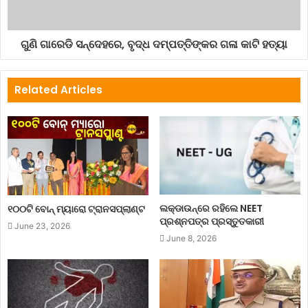
ଗୁଣି ଗାରେଡି ସନ୍ଦେହରେ, ବୃଦ୍ଧ ଦମ୍ପତ୍ତିଙ୍କର ଗଳା କାଟି ହତ୍ୟା
Related Articles
ଲକ୍‌ଡାଉନ୍‌ରେ ରହିଲେ NEET
୧୦୦ଟି ବୋନ୍ ମ୍ୟାରୋ ଟ୍ରାନସପ୍ଲାଣ୍ଟ
ପ୍ରଶ୍ନପତ୍ର ପ୍ରସ୍ତୁତକାରୀ
June 23, 2026
June 8, 2026