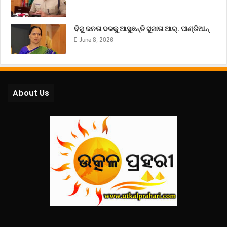
ବିଜୁ ଜନତା ଦଳକୁ ଆସୁଛନ୍ତି ସୁଜାତା ଆର୍‌. ପାଣ୍ଡିଆନ୍
June 8, 2026
About Us