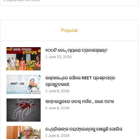
Popular
୧୦୦ଟି ବୋନ୍ ମ୍ୟାରୋ ଟ୍ରାନସପ୍ଲାଣ୍ଟ
June 23, 2026
ଲକ୍‌ଡାଉନ୍‌ରେ ରହିଲେ NEET ପ୍ରଶ୍ନପତ୍ର
ପ୍ରସ୍ତୁତକାରୀ
June 8, 2026
ସମ୍ବଲପୁରରେ ଡବଲ୍ ମର୍ଡର , ଜଣେ ଅଟକ
June 8, 2026
ଚନ୍ଦ୍ରିକାଙ୍କ ବୟଫ୍ରେଣ୍ଡକୁ ଖୋଜୁଛି ପୋଲିସ
June 8, 2026