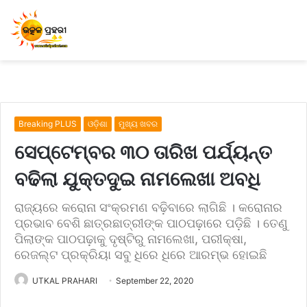
Breaking PLUS
ଓଡ଼ିଶା
ମୁଖ୍ୟ ଖବର
ସେପ୍ଟେମ୍ବର ୩୦ ତାରିଖ ପର୍ଯ୍ୟନ୍ତ
ବଢିଲା ଯୁକ୍ତଦୁଇ ନାମଲେଖା ଅବଧି
ରାଜ୍ୟରେ କରୋନା ସଂକ୍ରମଣ ବଢ଼ିବାରେ ଲାଗିଛି । କରୋନାର
ପ୍ରଭାବ ବେଶି ଛାତ୍ରଛାତ୍ରୀଙ୍କ ପାଠପଢ଼ାରେ ପଡ଼ିଛି । ତେଣୁ
ପିଲାଙ୍କ ପାଠପଢ଼ାକୁ ଦୃଷ୍ଟିରୁ ନାମଲେଖା, ପରୀକ୍ଷା,
ରେଜଲ୍ଟ ପ୍ରକ୍ରିୟା ସବୁ ଧିରେ ଧିରେ ଆରମ୍ଭ ହୋଇଛି
UTKAL PRAHARI
September 22, 2020