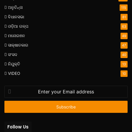
ଅନୁଚିନ୍ତା
115
ବିଧାନସଭା
81
ଓଡ଼ିଆ ଗଳ୍ପ
63
ମନୋରଞନ
49
ସାକ୍ଷାତକାର
47
ସଂସଦ
40
ନିଯୁକ୍ତି
13
VIDEO
10
Enter
your
Email
address
Follow Us