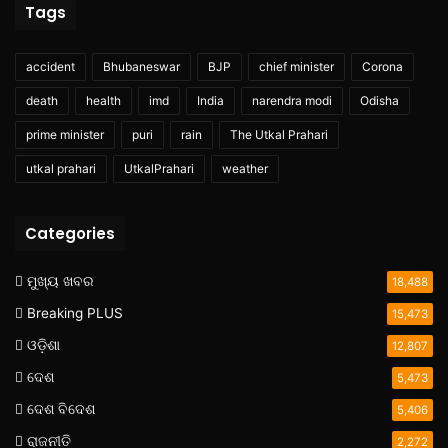
Tags
accident
Bhubaneswar
BJP
chief minister
Corona
death
health
imd
India
narendra modi
Odisha
prime minister
puri
rain
The Utkal Prahari
utkal prahari
UtkalPrahari
weather
Categories
ମୁଖ୍ୟ ଖବର
18,488
Breaking PLUS
15,473
ଓଡ଼ିଶା
12,807
ଦେଶ
5,473
ଦେଶ ବିଦେଶ
5,406
ରାଜନୀତି
2,272