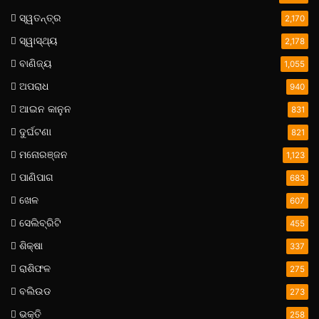
ସ୍ୱତନ୍ତ୍ର
2,170
ସ୍ୱାସ୍ଥ୍ୟ
2,178
ବାଣିଜ୍ୟ
1,055
ଅପରାଧ
940
ଆଇନ କାନୁନ
831
ଦୁର୍ଘଟଣା
821
ମନୋରଞ୍ଜନ
1,123
ପାଣିପାଗ
683
ଖେଳ
607
ସେଲିବ୍ରିଟି
455
ଶିକ୍ଷା
337
ରାଶିଫଳ
275
ବଲିଉଡ
273
ଭକ୍ତି
258