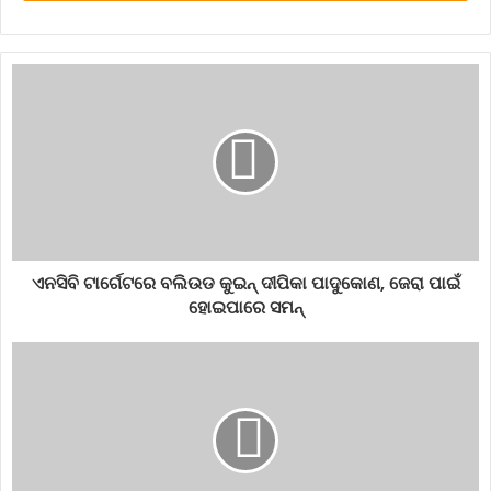
ଏନସିବି ଟାର୍ଗେଟରେ ବଲିଉଡ କୁଇନ୍ ଦୀପିକା ପାଦୁକୋଣ, ଜେରା ପାଇଁ
ହୋଇପାରେ ସମନ୍