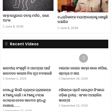
ସମ୍ବଲପୁରରେ ଡବଲ୍ ମର୍ଡର , ଜଣେ
ଚନ୍ଦ୍ରିକାଙ୍କ ବୟଫ୍ରେଣ୍ଡକୁ ଖୋଜୁଛି
ଅଟକ
ପୋଲିସ
June 8, 2026
June 8, 2026
Recent Videos
ଭାରତୀୟ ସଂସ୍କୃତି ଓ ପରମ୍ପରା ପାଇଁ
ମାରାଥନ ଜେରାର ସାମ୍ନା କଲେ ଦୀପିକା,
ଭାରତରେ କରୋନା ନିଜ ରୂପ ବଦଳାଇଛି
ଶ୍ରଦ୍ଧା ଓ ସାରା
October 2, 2020
September 26, 2020
ଦେଖନ୍ତୁ କିପରି ବ୍ୟାଙ୍କ ଗ୍ରାହକଙ୍କ
ମହିଳାଙ୍କ ପ୍ରତି ହେଉଥିବା ହିଂସାରେ
ATMରୁ ଚୋରି । ATMରୁ ଟଙ୍କା
ଓଡ଼ିଶା ତୃତୀୟ : ସାଂସଦ ଅପରାଜିତା
ଉଠାଇଲା ବେଳେ ସଚେତନ ହୁଅନ୍ତୁ
ଷଡଙ୍ଗୀ
ନହେଲେ……..
September 22, 2020
September 24, 2020