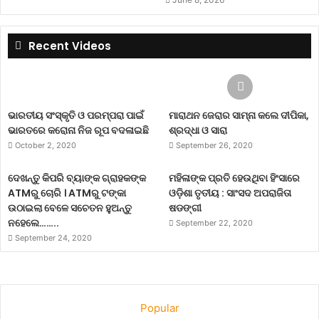
Recent Videos
ଭାରତୀୟ ସଂସ୍କୃତି ଓ ପରମ୍ପରା ପାଇଁ
ମାରାଥନ ଜେରାର ସାମ୍ନା କଲେ ଦୀପିକା,
ଭାରତରେ କରୋନା ନିଜ ରୂପ ବଦଳାଇଛି
ଶ୍ରଦ୍ଧା ଓ ସାରା
October 2, 2020
September 26, 2020
ଦେଖନ୍ତୁ କିପରି ବ୍ୟାଙ୍କ ଗ୍ରାହକଙ୍କ
ମହିଳାଙ୍କ ପ୍ରତି ହେଉଥିବା ହିଂସାରେ
ATMରୁ ଚୋରି । ATMରୁ ଟଙ୍କା
ଓଡ଼ିଶା ତୃତୀୟ : ସାଂସଦ ଅପରାଜିତା
ଉଠାଇଲା ବେଳେ ସଚେତନ ହୁଅନ୍ତୁ
ଷଡଙ୍ଗୀ
ନହେଲେ……..
September 22, 2020
September 24, 2020
Popular