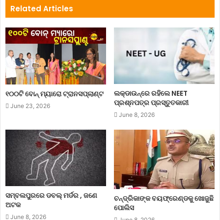
Related Articles
ଲକ୍‌ଡାଉନ୍‌ରେ ରହିଲେ NEET
୧୦୦ଟି ବୋନ୍ ମ୍ୟାରୋ ଟ୍ରାନସପ୍ଲାଣ୍ଟ
ପ୍ରଶ୍ନପତ୍ର ପ୍ରସ୍ତୁତକାରୀ
June 23, 2026
June 8, 2026
ସମ୍ବଲପୁରରେ ଡବଲ୍ ମର୍ଡର , ଜଣେ
ଚନ୍ଦ୍ରିକାଙ୍କ ବୟଫ୍ରେଣ୍ଡକୁ ଖୋଜୁଛି
ଅଟକ
ପୋଲିସ
June 8, 2026
June 8, 2026