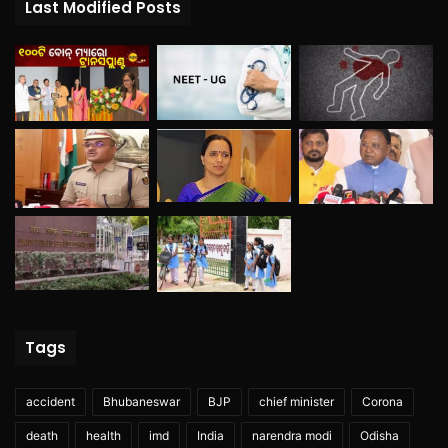
Last Modified Posts
Tags
accident
Bhubaneswar
BJP
chief minister
Corona
death
health
imd
India
narendra modi
Odisha