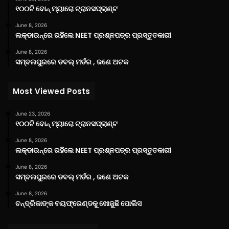
୧୦୦ଟି ବୋନ୍ ମ୍ୟାରୋ ଟ୍ରାନସପ୍ଲାଣ୍ଟ
June 8, 2026
ଲକ୍‌ଡାଉନ୍‌ରେ ରହିଲେ NEET ପ୍ରଶ୍ନପତ୍ର ପ୍ରସ୍ତୁତକାରୀ
June 8, 2026
ସମ୍ବଲପୁରରେ ଡବଲ୍ ମର୍ଡର , ଜଣେ ଅଟକ
Most Viewed Posts
June 23, 2026
୧୦୦ଟି ବୋନ୍ ମ୍ୟାରୋ ଟ୍ରାନସପ୍ଲାଣ୍ଟ
June 8, 2026
ଲକ୍‌ଡାଉନ୍‌ରେ ରହିଲେ NEET ପ୍ରଶ୍ନପତ୍ର ପ୍ରସ୍ତୁତକାରୀ
June 8, 2026
ସମ୍ବଲପୁରରେ ଡବଲ୍ ମର୍ଡର , ଜଣେ ଅଟକ
June 8, 2026
ଚନ୍ଦ୍ରିକାଙ୍କ ବୟଫ୍ରେଣ୍ଡକୁ ଖୋଜୁଛି ପୋଲିସ