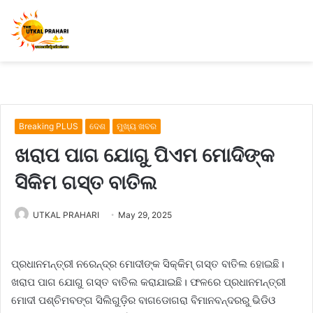
Breaking PLUS
ଦେଶ
ମୁଖ୍ୟ ଖବର
ଖରାପ ପାଗ ଯୋଗୁ ପିଏମ ମୋଦିଙ୍କ
ସିକିମ ଗସ୍ତ ବାତିଲ
UTKAL PRAHARI
May 29, 2025
ପ୍ରଧାନମନ୍ତ୍ରୀ ନରେନ୍ଦ୍ର ମୋଦୀଙ୍କ ସିକ୍କିମ୍‌ ଗସ୍ତ ବାତିଲ ହୋଇଛି।
ଖରାପ ପାଗ ଯୋଗୁ ଗସ୍ତ ବାତିଲ କରାଯାଇଛି। ଫଳରେ ପ୍ରଧାନମନ୍ତ୍ରୀ
ମୋଦୀ ପଶ୍ଚିମବଙ୍ଗ ସିଲିଗୁଡ଼ିର ବାଗଡୋଗରା ବିମାନବନ୍ଦରରୁ ଭିଡିଓ