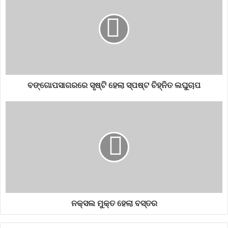
ବଙ୍ଗୋପସାଗରରେ ସୃଷ୍ଟି ହେଲା ସ୍ପଷ୍ଟ ଚିହ୍ନିତ ଲଘୁଚାପ
ନକ୍ସଲ ମୁକ୍ତ ହେଲା ବସ୍ତର