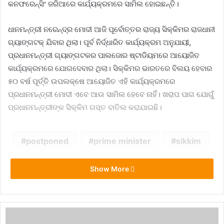
କନଫରେନ୍‌ସିଂ ଜରିଆରେ କାର୍ଯ୍ୟକ୍ରମରେ ସାମିଲ ହୋଇଛନ୍ତି।
ଧାନମନ୍ତ୍ରୀ ନରେନ୍ଦ୍ର ମୋଦୀ ଆଜି ପୂର୍ବୋତ୍ତର ରାଜ୍ୟ ସିକ୍କିମର ରାଜଧାନୀ
ଗ୍ୟାଙ୍ଗଟକ୍ ଯିବାର ଥିଲା। ପୂର୍ବ ନିର୍ଦ୍ଧାରିତ କାର୍ଯ୍ୟକ୍ରମ ଅନୁଯାୟୀ,
ପ୍ରଧାନମନ୍ତ୍ରୀ ଗ୍ୟାଙ୍ଗଟକର ପାଲଜୋର ଷ୍ଟାଡିୟମରେ ଆୟୋଜିତ
କାର୍ଯ୍ୟକ୍ରମରେ ଯୋଗଦେବାର ଥିଲା। ସିକ୍କିମର ଭାରତରେ ବିଲୟ ହେବାର
୫୦ ବର୍ଷ ପୂର୍ତ୍ତି ଉପଲକ୍ଷେ ଆୟୋଜିତ ଏହି କାର୍ଯ୍ୟକ୍ରମରେ
ପ୍ରଧାନମନ୍ତ୍ରୀ ମୋଦୀ ଏବେ ଆଉ ସାମିଲ ହେବେ ନାହିଁ। ଖରାପ ପାଗ ଯୋଗୁଁ
ପ୍ରଧାନମନ୍ତ୍ରୀଙ୍କ ସିକ୍କିମ ଗସ୍ତ ବାତିଲ କରାଯାଇଛି।
postponed
prime minister
sikkim
visit
Show More