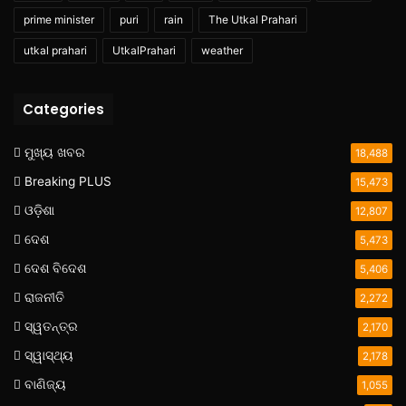
prime minister
puri
rain
The Utkal Prahari
utkal prahari
UtkalPrahari
weather
Categories
ମୁଖ୍ୟ ଖବର
18,488
Breaking PLUS
15,473
ଓଡ଼ିଶା
12,807
ଦେଶ
5,473
ଦେଶ ବିଦେଶ
5,406
ରାଜନୀତି
2,272
ସ୍ୱତନ୍ତ୍ର
2,170
ସ୍ୱାସ୍ଥ୍ୟ
2,178
ବାଣିଜ୍ୟ
1,055