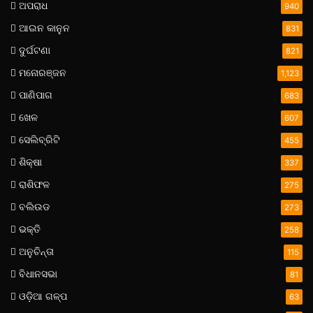
ଅପରାଧ
940
ଆଇନ କାନୁନ
831
ଦୁର୍ଘଟଣା
821
ମନୋରଞ୍ଜନ
1,123
ପାଣିପାଗ
683
ଖେଳ
607
ସେଲିବ୍ରିଟି
455
ଶିକ୍ଷା
337
ରାଶିଫଳ
275
ବଲିଉଡ
273
ଭକ୍ତି
258
ଅନୁଚିନ୍ତା
115
ବିଧାନସଭା
81
ଓଡ଼ିଆ ଗଳ୍ପ
63