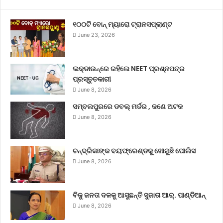
୧୦୦ଟି ବୋନ୍ ମ୍ୟାରୋ ଟ୍ରାନସପ୍ଲାଣ୍ଟ
June 23, 2026
ଲକ୍‌ଡାଉନ୍‌ରେ ରହିଲେ NEET ପ୍ରଶ୍ନପତ୍ର
ପ୍ରସ୍ତୁତକାରୀ
June 8, 2026
ସମ୍ବଲପୁରରେ ଡବଲ୍ ମର୍ଡର , ଜଣେ ଅଟକ
June 8, 2026
ଚନ୍ଦ୍ରିକାଙ୍କ ବୟଫ୍ରେଣ୍ଡକୁ ଖୋଜୁଛି ପୋଲିସ
June 8, 2026
ବିଜୁ ଜନତା ଦଳକୁ ଆସୁଛନ୍ତି ସୁଜାତା ଆର୍‌. ପାଣ୍ଡିଆନ୍
June 8, 2026