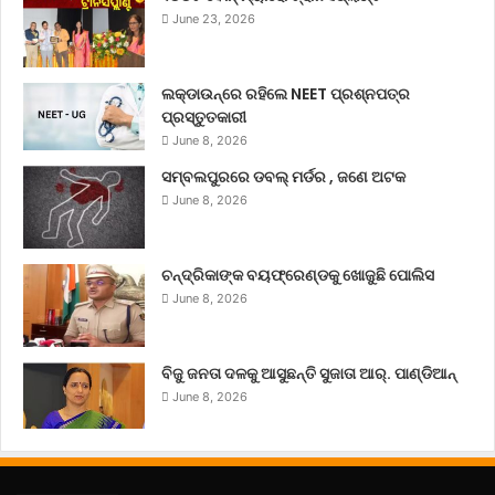
June 23, 2026
ଲକ୍‌ଡାଉନ୍‌ରେ ରହିଲେ NEET ପ୍ରଶ୍ନପତ୍ର
ପ୍ରସ୍ତୁତକାରୀ
June 8, 2026
ସମ୍ବଲପୁରରେ ଡବଲ୍ ମର୍ଡର , ଜଣେ ଅଟକ
June 8, 2026
ଚନ୍ଦ୍ରିକାଙ୍କ ବୟଫ୍ରେଣ୍ଡକୁ ଖୋଜୁଛି ପୋଲିସ
June 8, 2026
ବିଜୁ ଜନତା ଦଳକୁ ଆସୁଛନ୍ତି ସୁଜାତା ଆର୍‌. ପାଣ୍ଡିଆନ୍
June 8, 2026