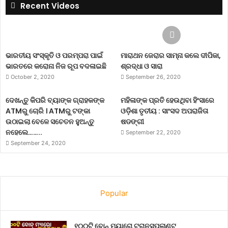
Recent Videos
ଭାରତୀୟ ସଂସ୍କୃତି ଓ ପରମ୍ପରା ପାଇଁ
ମାରାଥନ ଜେରାର ସାମ୍ନା କଲେ ଦୀପିକା,
ଭାରତରେ କରୋନା ନିଜ ରୂପ ବଦଳାଇଛି
ଶ୍ରଦ୍ଧା ଓ ସାରା
October 2, 2020
September 26, 2020
ଦେଖନ୍ତୁ କିପରି ବ୍ୟାଙ୍କ ଗ୍ରାହକଙ୍କ
ମହିଳାଙ୍କ ପ୍ରତି ହେଉଥିବା ହିଂସାରେ
ATMରୁ ଚୋରି । ATMରୁ ଟଙ୍କା
ଓଡ଼ିଶା ତୃତୀୟ : ସାଂସଦ ଅପରାଜିତା
ଉଠାଇଲା ବେଳେ ସଚେତନ ହୁଅନ୍ତୁ
ଷଡଙ୍ଗୀ
ନହେଲେ……..
September 22, 2020
September 24, 2020
Popular
୧୦୦ଟି ବୋନ୍ ମ୍ୟାରୋ ଟ୍ରାନସପ୍ଲାଣ୍ଟ