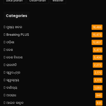
utkal prahari
UtkalPrahari
weather
Categories
ମୁଖ୍ୟ ଖବର
18,488
Breaking PLUS
15,473
ଓଡ଼ିଶା
12,807
ଦେଶ
5,473
ଦେଶ ବିଦେଶ
5,406
ରାଜନୀତି
2,272
ସ୍ୱତନ୍ତ୍ର
2,170
ସ୍ୱାସ୍ଥ୍ୟ
2,178
ବାଣିଜ୍ୟ
1,055
ଅପରାଧ
940
ଆଇନ କାନୁନ
831