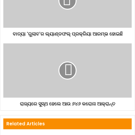
ବାତ୍ୟା 'ଗୁଲାବ'ର ଲ୍ୟାଣ୍ଡଫଲ୍ ପ୍ରକ୍ରିୟା ଆରମ୍ଭ ହୋଇଛି
ରାଜ୍ୟରେ ସୁସ୍ଥ ହେଲେ ଆଉ ୬୪୬ କରୋନା ଆକ୍ରାନ୍ତ
Related Articles