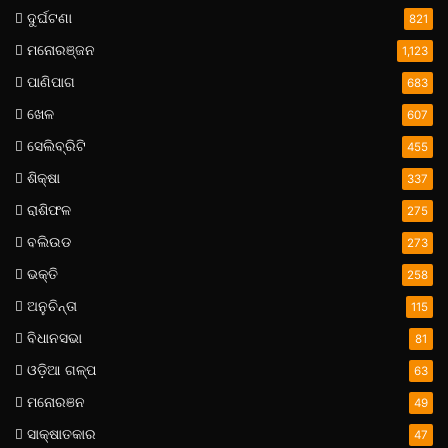
ଦୁର୍ଘଟଣା
821
ମନୋରଞ୍ଜନ
1,123
ପାଣିପାଗ
683
ଖେଳ
607
ସେଲିବ୍ରିଟି
455
ଶିକ୍ଷା
337
ରାଶିଫଳ
275
ବଲିଉଡ
273
ଭକ୍ତି
258
ଅନୁଚିନ୍ତା
115
ବିଧାନସଭା
81
ଓଡ଼ିଆ ଗଳ୍ପ
63
ମନୋରଞନ
49
ସାକ୍ଷାତକାର
47