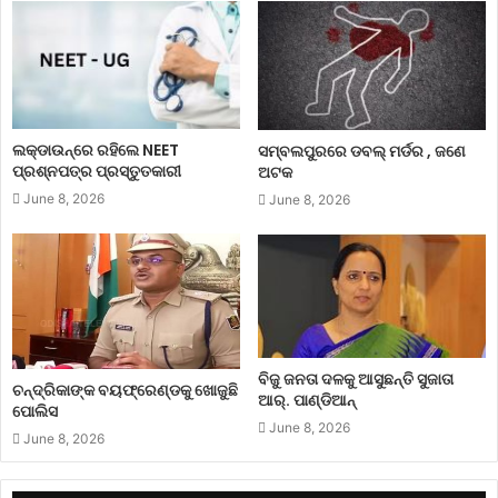
ଲକ୍‌ଡାଉନ୍‌ରେ ରହିଲେ NEET
ସମ୍ବଲପୁରରେ ଡବଲ୍ ମର୍ଡର , ଜଣେ
ପ୍ରଶ୍ନପତ୍ର ପ୍ରସ୍ତୁତକାରୀ
ଅଟକ
June 8, 2026
June 8, 2026
ବିଜୁ ଜନତା ଦଳକୁ ଆସୁଛନ୍ତି ସୁଜାତା
ଚନ୍ଦ୍ରିକାଙ୍କ ବୟଫ୍ରେଣ୍ଡକୁ ଖୋଜୁଛି
ଆର୍‌. ପାଣ୍ଡିଆନ୍
ପୋଲିସ
June 8, 2026
June 8, 2026