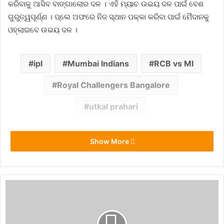
କରିବାକୁ ଆସିବ ବାଙ୍ଗାଲୋର ଦଳ । ଏହି ମ୍ୟାଚ ଉଭୟ ଦଳ ପାଇଁ ବେଶ
ଗୁରୁତ୍ୱପୂର୍ଣ୍ଣ । ପ୍ଲେ ଅଫରେ ନିଜ ସ୍ଥାନ ପକ୍କା କରିବା ପାଇଁ ମୈଦାନକୁ
ଓହ୍ଲାଇବେ ଉଭୟ ଦଳ ।
ipl
Mumbai Indians
RCB vs MI
Royal Challengers Bangalore
utkal prahari
Show More