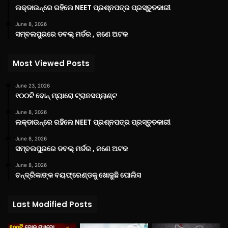
ଲକ୍‌ଡାଉନ୍‌ରେ ରହିଲେ NEET ପ୍ରଶ୍ନପତ୍ର ପ୍ରସ୍ତୁତକାରୀ
June 8, 2026
ସମ୍ବଲପୁରରେ ଡବଲ୍ ମର୍ଡର , ଜଣେ ଅଟକ
Most Viewed Posts
June 23, 2026
୧୦୦ଟି ବୋନ୍ ମ୍ୟାରୋ ଟ୍ରାନସପ୍ଲାଣ୍ଟ
June 8, 2026
ଲକ୍‌ଡାଉନ୍‌ରେ ରହିଲେ NEET ପ୍ରଶ୍ନପତ୍ର ପ୍ରସ୍ତୁତକାରୀ
June 8, 2026
ସମ୍ବଲପୁରରେ ଡବଲ୍ ମର୍ଡର , ଜଣେ ଅଟକ
June 8, 2026
ଚନ୍ଦ୍ରିକାଙ୍କ ବୟଫ୍ରେଣ୍ଡକୁ ଖୋଜୁଛି ପୋଲିସ
Last Modified Posts