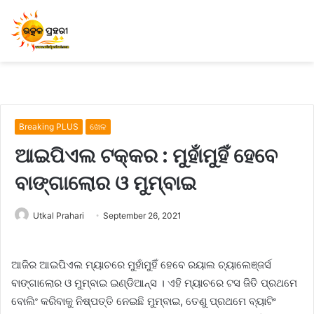
Breaking PLUS
ଖେଳ
ଆଇପିଏଲ ଟକ୍କର : ମୁହାଁମୁହିଁ ହେବେ
ବାଙ୍ଗାଲୋର ଓ ମୁମ୍ବାଇ
Utkal Prahari
September 26, 2021
ଆଜିର ଆଇପିଏଲ ମ୍ୟାଚରେ ମୁହାଁମୁହିଁ ହେବେ ରୟାଲ ଚ୍ୟାଲେଞ୍ଜର୍ସ
ବାଙ୍ଗାଲୋର ଓ ମୁମ୍ବାଇ ଇଣ୍ଡିଆନ୍ସ । ଏହି ମ୍ୟାଚରେ ଟସ ଜିତି ପ୍ରଥମେ
ବୋଲିଂ କରିବାକୁ ନିଷ୍ପତ୍ତି ନେଇଛି ମୁମ୍ବାଇ, ତେଣୁ ପ୍ରଥମେ ବ୍ୟାଟିଂ