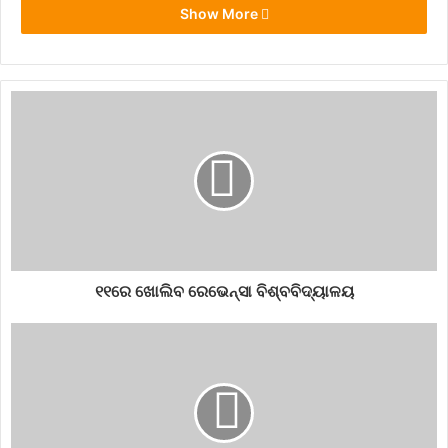
Show More
୧୧ରେ ଖୋଲିବ ରେଭେନ୍ସା ବିଶ୍ବବିଦ୍ୟାଳୟ