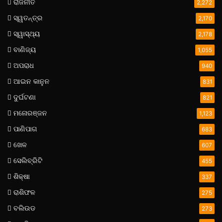
ରାଜନୀତି
2,272
ସ୍ୱତନ୍ତ୍ର
2,170
ସ୍ୱାସ୍ଥ୍ୟ
2,178
ବାଣିଜ୍ୟ
1,055
ଅପରାଧ
940
ଆଇନ କାନୁନ
831
ଦୁର୍ଘଟଣା
821
ମନୋରଞ୍ଜନ
1,123
ପାଣିପାଗ
683
ଖେଳ
607
ସେଲିବ୍ରିଟି
455
ଶିକ୍ଷା
337
ରାଶିଫଳ
275
ବଲିଉଡ
273