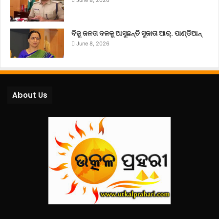
ବିଜୁ ଜନତା ଦଳକୁ ଆସୁଛନ୍ତି ସୁଜାତା ଆର୍‌. ପାଣ୍ଡିଆନ୍
June 8, 2026
About Us