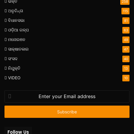
ଭକ୍ତି
258
ଅନୁଚିନ୍ତା
115
ବିଧାନସଭା
81
ଓଡ଼ିଆ ଗଳ୍ପ
63
ମନୋରଞନ
49
ସାକ୍ଷାତକାର
47
ସଂସଦ
40
ନିଯୁକ୍ତି
13
VIDEO
10
Enter
your
Email
address
Follow Us