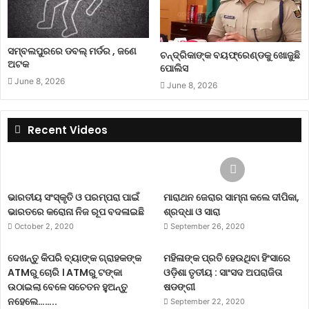
ସମ୍ବଲପୁରରେ ଡବଲ୍ ମର୍ଡର , ଜଣେ
ଚନ୍ଦ୍ରିକାଙ୍କ ବୟଫ୍ରେଣ୍ଡକୁ ଖୋଜୁଛି
ଅଟକ
ପୋଲିସ
June 8, 2026
June 8, 2026
Recent Videos
ଭାରତୀୟ ସଂସ୍କୃତି ଓ ପରମ୍ପରା ପାଇଁ
ମାରାଥନ ଜେରାର ସାମ୍ନା କଲେ ଦୀପିକା,
ଭାରତରେ କରୋନା ନିଜ ରୂପ ବଦଳାଇଛି
ଶ୍ରଦ୍ଧା ଓ ସାରା
October 2, 2020
September 26, 2020
ଦେଖନ୍ତୁ କିପରି ବ୍ୟାଙ୍କ ଗ୍ରାହକଙ୍କ
ମହିଳାଙ୍କ ପ୍ରତି ହେଉଥିବା ହିଂସାରେ
ATMରୁ ଚୋରି । ATMରୁ ଟଙ୍କା
ଓଡ଼ିଶା ତୃତୀୟ : ସାଂସଦ ଅପରାଜିତା
ଉଠାଇଲା ବେଳେ ସଚେତନ ହୁଅନ୍ତୁ
ଷଡଙ୍ଗୀ
ନହେଲେ……..
September 22, 2020