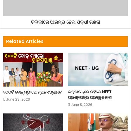
ଚିଲିକାରେ ଆରମ୍ଭ ହେଲା ପକ୍ଷୀ ଗଣନା
Related Articles
ଲକ୍‌ଡାଉନ୍‌ରେ ରହିଲେ NEET
୧୦୦ଟି ବୋନ୍ ମ୍ୟାରୋ ଟ୍ରାନସପ୍ଲାଣ୍ଟ
ପ୍ରଶ୍ନପତ୍ର ପ୍ରସ୍ତୁତକାରୀ
June 23, 2026
June 8, 2026