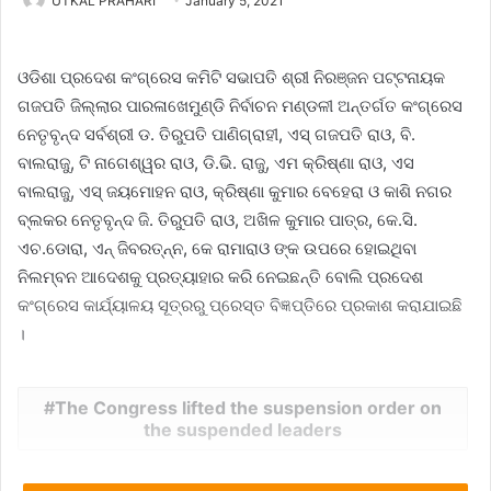
UTKAL PRAHARI
January 5, 2021
ଓଡିଶା ପ୍ରଦେଶ କଂଗ୍ରେସ କମିଟି ସଭାପତି ଶ୍ରୀ ନିରଞ୍ଜନ ପଟ୍ଟନାୟକ
ଗଜପତି ଜିଲ୍ଲାର ପାରଳାଖେମୁଣ୍ଡି ନିର୍ବାଚନ ମଣ୍ଡଳୀ ଅନ୍ତର୍ଗତ କଂଗ୍ରେସ
ନେତୃବୃନ୍ଦ ସର୍ବଶ୍ରୀ ଡ. ତିରୁପତି ପାଣିଗ୍ରାହୀ, ଏସ୍ ଗଜପତି ରାଓ, ବି.
ବାଲରାଜୁ, ଟି ନାଗେଶ୍ୱର ରାଓ, ଡି.ଭି. ରାଜୁ, ଏମ କ୍ରିଷ୍ଣା ରାଓ, ଏସ
ବାଲରାଜୁ, ଏସ୍ ଜୟମୋହନ ରାଓ, କ୍ରିଷ୍ଣା କୁମାର ବେହେରା ଓ କାଶି ନଗର
ବ୍ଲକର ନେତୃବୃନ୍ଦ ଜି. ତିରୁପତି ରାଓ, ଅଖିଳ କୁମାର ପାତ୍ର, କେ.ସି.
ଏଚ.ଡୋରା, ଏନ୍ ଜିବରତ୍ନ୍ନ, କେ ରାମାରାଓ ଙ୍କ ଉପରେ ହୋଇଥିବା
ନିଲମ୍ବନ ଆଦେଶକୁ ପ୍ରତ୍ୟାହାର କରି ନେଇଛନ୍ତି ବୋଲି ପ୍ରଦେଶ
କଂଗ୍ରେସ କାର୍ଯ୍ୟାଳୟ ସୂତ୍ରରୁ ପ୍ରେସ୍ତ ବିଜ୍ଞପ୍ତିରେ ପ୍ରକାଶ କରାଯାଇଛି
।
The Congress lifted the suspension order on
the suspended leaders