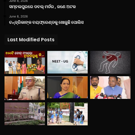
June 8, 2026
ସମ୍ବଲପୁରରେ ଡବଲ୍ ମର୍ଡର , ଜଣେ ଅଟକ
June 8, 2026
ଚନ୍ଦ୍ରିକାଙ୍କ ବୟଫ୍ରେଣ୍ଡକୁ ଖୋଜୁଛି ପୋଲିସ
Last Modified Posts