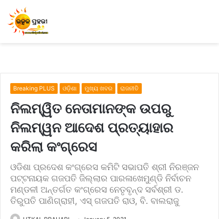
Breaking PLUS
ଓଡ଼ିଶା
ମୁଖ୍ୟ ଖବର
ରାଜନୀତି
ନିଲମ୍ୱିତ ନେତାମାନଙ୍କ ଉପରୁ
ନିଲମ୍ୱନ ଆଦେଶ ପ୍ରତ୍ୟାହାର
କରିଲା କଂଗ୍ରେସ
ଓଡିଶା ପ୍ରଦେଶ କଂଗ୍ରେସ କମିଟି ସଭାପତି ଶ୍ରୀ ନିରଞ୍ଜନ
ପଟ୍ଟନାୟକ ଗଜପତି ଜିଲ୍ଲାର ପାରଳାଖେମୁଣ୍ଡି ନିର୍ବାଚନ
ମଣ୍ଡଳୀ ଅନ୍ତର୍ଗତ କଂଗ୍ରେସ ନେତୃବୃନ୍ଦ ସର୍ବଶ୍ରୀ ଡ.
ତିରୁପତି ପାଣିଗ୍ରାହୀ, ଏସ୍ ଗଜପତି ରାଓ, ବି. ବାଲରାଜୁ