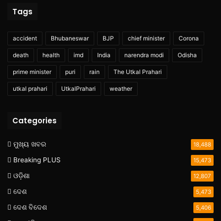
Tags
accident
Bhubaneswar
BJP
chief minister
Corona
death
health
imd
India
narendra modi
Odisha
prime minister
puri
rain
The Utkal Prahari
utkal prahari
UtkalPrahari
weather
Categories
ମୁଖ୍ୟ ଖବର
18,488
Breaking PLUS
15,473
ଓଡ଼ିଶା
12,807
ଦେଶ
5,473
ଦେଶ ବିଦେଶ
5,406