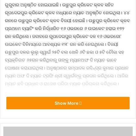
ଗୁରୁବାର ଅନୁଷ୍ଠିତ ହୋଇଯାଇଛି। ଉଛୁପୁର କ୍ରିକେଟ କ୍ଳବ ସହିତ
ରୂପଦେଇପୁର କ୍ରିକେଟ କ୍ଳବ ମଧ୍ୟରେ ମ୍ୟାଚ ଅନୁଷ୍ଠିତ ହୋଇଥିଲା। ୪୪
ରନରେ ଉଛୁପୁର କ୍ରିକେଟ କ୍ଳବ ବିଜୟୀ ହୋଇଛି। ଉଛୁପୁର କ୍ରିକେଟ କ୍ଳବ
ପ୍ରଥମେ ବ୍ୟାଟିଂ କରି ନିର୍ଦ୍ଧାରିତ ୧୬ ଓଭରରେ ୬ ଉଇକେଟ ହରାଇ ୧୭୨
ରନ କରିଥିଲେ। ଜବାବରେ ରୁପଦେଇପୁର କ୍ରିକେଟ ଦଳ ୧୬ ଓଭରରେ୮
ଊଇକେଟ ବିନିମୟରେ ଆବଶ୍ୟକ ୧୨୮ ରନ କରି ନେଇଥିଲେ। ବିଜୟୀ
ଉଛୁପୁର ଦଳର ଲୁଲୁ ସ୍ୱାଇଁ ୨୫ଟି ବଲ ଖେଳି ୬ଟି ଛକା ଓ ୫ଟି ଚୌକା ସହ
ବ୍ୟକ୍ତିଗତ ୬୫ରନ କରିଥିବାରୁ ତାଙ୍କୁ ମ୍ୟାନଅଫ ଦି ମ୍ୟାଚ ଭାବେ
ଘୋଷଣା କରାଯାଇଥିଲା। ଅନୁଷ୍ଠାନର ସମ୍ପାଦକ ରବିନ୍ଦ୍ର କୁମାର ପ୍ରଧାନ
ମ୍ୟାନ ଅଫ ଦି ମ୍ୟାଚ ଟ୍ରଫି ଶ୍ରୀ ସ୍ୱାଇଁଙ୍କୁ ପ୍ରଦାନ କରିଥିଲେ। ଆଜିର
ମ୍ୟାଚ ଛବି ପ୍ରଧାନ ଓ ରାଜେଶ ପରିଡା ମ୍ୟାଚ ପରିଚାଳନା କରିଥିଲେ।
Show More