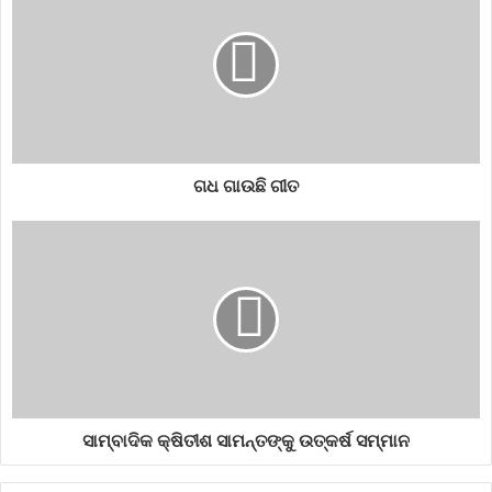
ଗଧ ଗାଉଛି ଗୀତ
ସାମ୍ବାଦିକ କ୍ଷିତୀଶ ସାମନ୍ତଙ୍କୁ ଉତ୍କର୍ଷ ସମ୍ମାନ