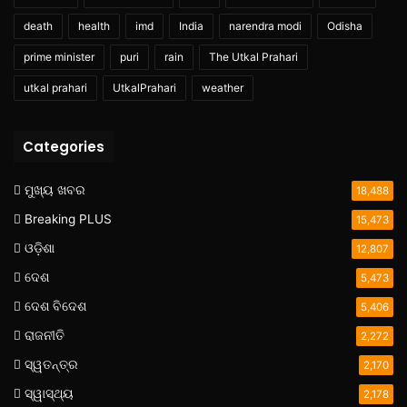
death
health
imd
India
narendra modi
Odisha
prime minister
puri
rain
The Utkal Prahari
utkal prahari
UtkalPrahari
weather
Categories
ମୁଖ୍ୟ ଖବର
18,488
Breaking PLUS
15,473
ଓଡ଼ିଶା
12,807
ଦେଶ
5,473
ଦେଶ ବିଦେଶ
5,406
ରାଜନୀତି
2,272
ସ୍ୱତନ୍ତ୍ର
2,170
ସ୍ୱାସ୍ଥ୍ୟ
2,178