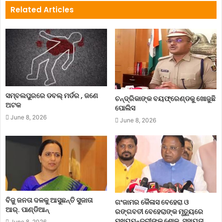
Related Articles
ସମ୍ବଲପୁରରେ ଡବଲ୍ ମର୍ଡର , ଜଣେ
ଚନ୍ଦ୍ରିକାଙ୍କ ବୟଫ୍ରେଣ୍ଡକୁ ଖୋଜୁଛି
ଅଟକ
ପୋଲିସ
June 8, 2026
June 8, 2026
ବିଜୁ ଜନତା ଦଳକୁ ଆସୁଛନ୍ତି ସୁଜାତା
ଗଂଜାମର କୈଳାସ ବେହେରା ଓ
ଆର୍‌. ପାଣ୍ଡିଆନ୍
ରଙ୍ଗବତୀ ବେହେରାଙ୍କ ମୃତ୍ୟୁରେ
ମୁଖ୍ୟମନ୍ତ୍ରୀଙ୍କ ଶୋକ, ସହାୟତା
June 8, 2026