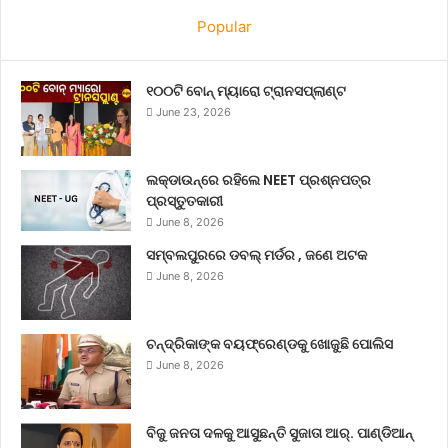
Popular
୧୦୦ଟି ବୋନ୍ ମ୍ୟାରୋ ଟ୍ରାନସପ୍ଲାଣ୍ଟ
June 23, 2026
ଲକ୍‌ଡାଉନ୍‌ରେ ରହିଲେ NEET ପ୍ରଶ୍ନପତ୍ର
ପ୍ରସ୍ତୁତକାରୀ
June 8, 2026
ସମ୍ବଲପୁରରେ ଡବଲ୍ ମର୍ଡର , ଜଣେ ଅଟକ
June 8, 2026
ଚନ୍ଦ୍ରିକାଙ୍କ ବୟଫ୍ରେଣ୍ଡକୁ ଖୋଜୁଛି ପୋଲିସ
June 8, 2026
ବିଜୁ ଜନତା ଦଳକୁ ଆସୁଛନ୍ତି ସୁଜାତା ଆର୍‌. ପାଣ୍ଡିଆନ୍