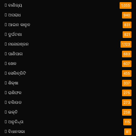
ବାଣିଜ୍ୟ
1,055
ଅପରାଧ
940
ଆଇନ କାନୁନ
831
ଦୁର୍ଘଟଣା
821
ମନୋରଞ୍ଜନ
1,123
ପାଣିପାଗ
683
ଖେଳ
607
ସେଲିବ୍ରିଟି
455
ଶିକ୍ଷା
337
ରାଶିଫଳ
275
ବଲିଉଡ
273
ଭକ୍ତି
258
ଅନୁଚିନ୍ତା
115
ବିଧାନସଭା
81