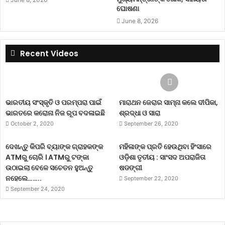
ଘୋଷଣା
June 8, 2026
Recent Videos
ଭାରତୀୟ ସଂସ୍କୃତି ଓ ପରମ୍ପରା ପାଇଁ
ମାରାଥନ ଜେରାର ସାମ୍ନା କଲେ ଦୀପିକା,
ଭାରତରେ କରୋନା ନିଜ ରୂପ ବଦଳାଇଛି
ଶ୍ରଦ୍ଧା ଓ ସାରା
October 2, 2020
September 26, 2020
ଦେଖନ୍ତୁ କିପରି ବ୍ୟାଙ୍କ ଗ୍ରାହକଙ୍କ
ମହିଳାଙ୍କ ପ୍ରତି ହେଉଥିବା ହିଂସାରେ
ATMରୁ ଚୋରି । ATMରୁ ଟଙ୍କା
ଓଡ଼ିଶା ତୃତୀୟ : ସାଂସଦ ଅପରାଜିତା
ଉଠାଇଲା ବେଳେ ସଚେତନ ହୁଅନ୍ତୁ
ଷଡଙ୍ଗୀ
ନହେଲେ……..
September 22, 2020
September 24, 2020