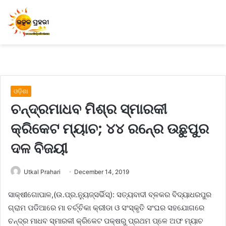
ଓଡ଼ିଶା
ଚନ୍ଦ୍ରମାଧବ ମିଶ୍ର ସ୍ମାରକୀ
କ୍ରିକେଟ ମ୍ୟାଚ; ୪୪ ରନ୍‍ରେ ଉଛୁପୁର
ଦଳ ବିଜୟୀ
Utkal Prahari
December 14, 2019
ସାକ୍ଷୀଗୋପାଳ,(ଉ.ପ୍ର.ନ୍ୟୁଜ୍‍ସର୍ଭିସ୍‍): ସତ୍ୟବାଦୀ ବ୍ଳକର ବିଦ୍ୟାଧରପୁର
ଗ୍ରାମ ପଡିଆରେ ମା ଚର୍ଚ୍ଚିକା କ୍ରୀଡା ଓ ସଂସ୍କୃତି ସଂଘର ସହଯୋଗରେ
ଚନ୍ଦ୍ର ମାଧବ ସ୍ମାରକୀ କ୍ରିକେଟ ପକ୍ଷରୁ ପ୍ରଥମ ପ୍ଳେ ଅଫ ମ୍ୟାଚ