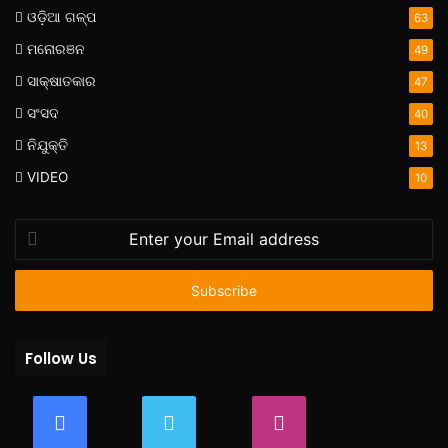
ଓଡ଼ିଆ ଗଳ୍ପ
63
ମନୋରଞନ
49
ସାକ୍ଷାତକାର
47
ସଂସଦ
40
ନିଯୁକ୍ତି
13
VIDEO
10
Enter
your
Email
address
Follow Us