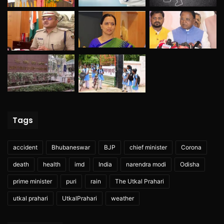
Tags
accident
Bhubaneswar
BJP
chief minister
Corona
death
health
imd
India
narendra modi
Odisha
prime minister
puri
rain
The Utkal Prahari
utkal prahari
UtkalPrahari
weather