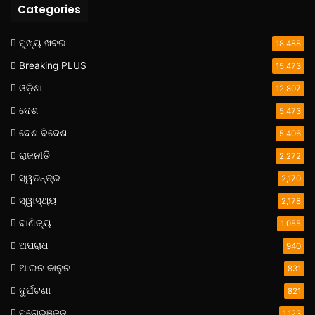
Categories
ମୁଖ୍ୟ ଖବର
18,488
Breaking PLUS
15,473
ଓଡ଼ିଶା
12,807
ଦେଶ
5,473
ଦେଶ ବିଦେଶ
5,406
ରାଜନୀତି
2,272
ସ୍ୱତନ୍ତ୍ର
2,170
ସ୍ୱାସ୍ଥ୍ୟ
2,178
ବାଣିଜ୍ୟ
1,055
ଅପରାଧ
940
ଆଇନ କାନୁନ
831
ଦୁର୍ଘଟଣା
821
ମନୋରଞ୍ଜନ
1,123