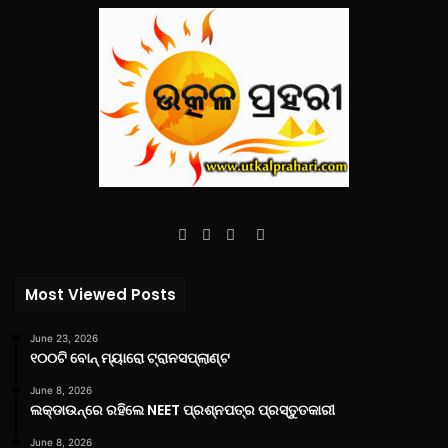
Facebook
Twitter
YouTube
Instagram
Most Viewed Posts
June 23, 2026
୧୦୦ଟି ବୋନ୍ ମ୍ୟାରୋ ଟ୍ରାନସପ୍ଲାଣ୍ଟ
June 8, 2026
ଲକ୍‌ଡାଉନ୍‌ରେ ରହିଲେ NEET ପ୍ରଶ୍ନପତ୍ର ପ୍ରସ୍ତୁତକାରୀ
June 8, 2026