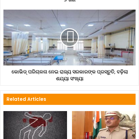
ସ୍ଥାପିତ କୋଭିଡ୍‌ କେୟାର ହୋମ୍‌ର ତଦାରଖ ପାଇଁ Online Entryର
ବ୍ୟବସ୍ଥା କରାଯିବା ଆବଶ୍ୟକ I ଏହା ସହିତ ବିଭିନ୍ନ କୋଭିଡ୍‌ ଡାକ୍ତରଖାନା
ମଧ୍ୟରେ Ambulance ସେବାକୁ ସୁବ୍ୟବସ୍ଥିତ କରିବା ଉପରେ
ମୁଖ୍ୟମନ୍ତ୍ରୀ ଗୁରୁତ୍ୱ ଆରୋପ କରିଥିଲେ I
କୋଭିଡ୍ ପରିଚାଳନା ନେଇ ରାଜ୍ୟ ସରକାରଙ୍କ ପ୍ରସ୍ତୁତି, ବଢ଼ିଲା
ଶଯ୍ୟା ସଂଖ୍ୟା
Related Articles
ରାଜ୍ୟର ସବୁ ସ୍ୱାସ୍ଥ୍ୟ ପ୍ରତିଷ୍ଠାନ ଏବଂ ହଟ୍‌ସ୍ପଟ୍‌ ଜିଲ୍ଲା ମାନଙ୍କରେ
ଆଣ୍ଟିଜେନ୍ ଟେଷ୍ଟ କରିବା ପାଇଁ ମୁଖ୍ୟମନ୍ତ୍ରୀ ନିର୍ଦ୍ଦେଶ ଦେଇଥିଲେ I