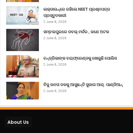
ଲକ୍‌ଡାଉନ୍‌ରେ ରହିଲେ NEET ପ୍ରଶ୍ନପତ୍ର
ପ୍ରସ୍ତୁତକାରୀ
June 8, 2026
ସମ୍ବଲପୁରରେ ଡବଲ୍ ମର୍ଡର , ଜଣେ ଅଟକ
June 8, 2026
ଚନ୍ଦ୍ରିକାଙ୍କ ବୟଫ୍ରେଣ୍ଡକୁ ଖୋଜୁଛି ପୋଲିସ
June 8, 2026
ବିଜୁ ଜନତା ଦଳକୁ ଆସୁଛନ୍ତି ସୁଜାତା ଆର୍‌. ପାଣ୍ଡିଆନ୍
June 8, 2026
About Us