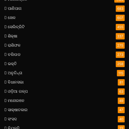
ପାଣିପାଗ
683
ଖେଳ
607
ସେଲିବ୍ରିଟି
455
ଶିକ୍ଷା
337
ରାଶିଫଳ
275
ବଲିଉଡ
273
ଭକ୍ତି
258
ଅନୁଚିନ୍ତା
115
ବିଧାନସଭା
81
ଓଡ଼ିଆ ଗଳ୍ପ
63
ମନୋରଞନ
49
ସାକ୍ଷାତକାର
47
ସଂସଦ
40
ନିଯୁକ୍ତି
13