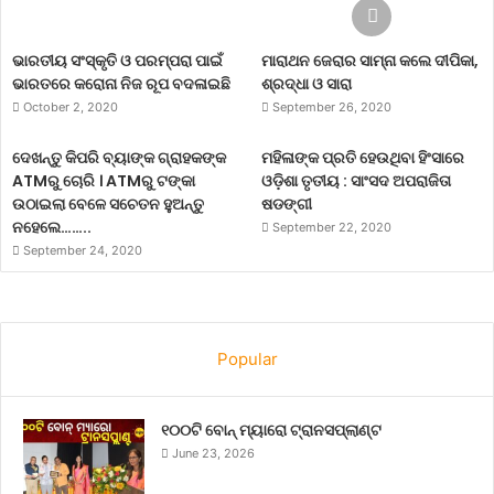
ଭାରତୀୟ ସଂସ୍କୃତି ଓ ପରମ୍ପରା ପାଇଁ
ମାରାଥନ ଜେରାର ସାମ୍ନା କଲେ ଦୀପିକା,
ଭାରତରେ କରୋନା ନିଜ ରୂପ ବଦଳାଇଛି
ଶ୍ରଦ୍ଧା ଓ ସାରା
October 2, 2020
September 26, 2020
ଦେଖନ୍ତୁ କିପରି ବ୍ୟାଙ୍କ ଗ୍ରାହକଙ୍କ
ମହିଳାଙ୍କ ପ୍ରତି ହେଉଥିବା ହିଂସାରେ
ATMରୁ ଚୋରି । ATMରୁ ଟଙ୍କା
ଓଡ଼ିଶା ତୃତୀୟ : ସାଂସଦ ଅପରାଜିତା
ଉଠାଇଲା ବେଳେ ସଚେତନ ହୁଅନ୍ତୁ
ଷଡଙ୍ଗୀ
ନହେଲେ……..
September 22, 2020
September 24, 2020
Popular
୧୦୦ଟି ବୋନ୍ ମ୍ୟାରୋ ଟ୍ରାନସପ୍ଲାଣ୍ଟ
June 23, 2026