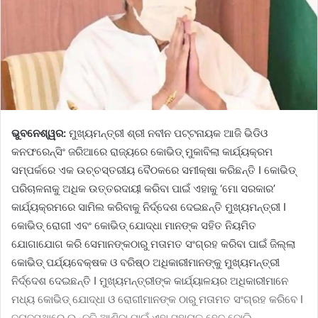
ଭୁବନେଶ୍ୱର:
ମୁଖ୍ୟମନ୍ତ୍ରୀ ଶ୍ରୀ ନବୀନ ପଟ୍ଟନାୟକ ଆଜି ଭିଡିଓ
କନଫରେନ୍ସିଂ ଜରିଆରେ ରାଜ୍ୟରେ କୋଭିଡ୍‌ ମୁକାବିଲା କାର୍ଯ୍ୟକ୍ରମ
ସମ୍ପର୍କରେ ଏକ ଉଚ୍ଚସ୍ତରୀୟ ବୈଠକରେ ସମୀକ୍ଷା କରିଛନ୍ତି I କୋଭିଡ୍‌
ପରିଚାଳନାକୁ ଅଧିକ ଉତ୍ତରଦାୟୀ କରିବା ପାଇଁ ଏହାକୁ ‘ମୋ ସରକାର’
କାର୍ଯ୍ୟକ୍ରମରେ ସାମିଲ କରିବାକୁ ନିର୍ଦ୍ଦେଶ ଦେଇଛନ୍ତି ମୁଖ୍ୟମନ୍ତ୍ରୀ I
କୋଭିଡ୍‌ ରୋଗୀ ଏବଂ କୋଭିଡ୍‌ ଯୋଦ୍ଧା ମାନଙ୍କ ସହିତ ନିୟମିତ
ଯୋଗାଯୋଗ କରି ସେମାନଙ୍କଠାରୁ ମତାମତ ସଂଗ୍ରହ କରିବା ପାଇଁ ଜିଲ୍ଲା
କୋଭିଡ୍‌ ପର୍ଯ୍ୟବେକ୍ଷକ ଓ ବରିଷ୍ଠ ଅଧିକାରୀମାନଙ୍କୁ ମୁଖ୍ୟମନ୍ତ୍ରୀ
ନିର୍ଦ୍ଦେଶ ଦେଇଛନ୍ତି I ମୁଖ୍ୟମନ୍ତ୍ରୀଙ୍କ କାର୍ଯ୍ୟାଳୟର ଅଧିକାରୀମାନେ
ମଧ୍ୟ କୋଭିଡ୍‌ ଯୋଦ୍ଧା ଓ ରୋଗୀମାନଙ୍କ ଠାରୁ ମତାମତ ସଂଗ୍ରହ କରିବେ I
ବ୍ୟବସ୍ଥାରେ ଉନ୍ନତି ଆଣିବା ପାଇଁ ଏହା ସହାୟକ ହେବ ବୋଲି