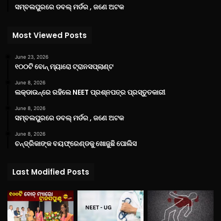
ସମ୍ବଲପୁରରେ ଡବଲ୍ ମର୍ଡର , ଜଣେ ଅଟକ
Most Viewed Posts
June 23, 2026
୧୦୦ଟି ବୋନ୍ ମ୍ୟାରୋ ଟ୍ରାନସପ୍ଲାଣ୍ଟ
June 8, 2026
ଲକ୍‌ଡାଉନ୍‌ରେ ରହିଲେ NEET ପ୍ରଶ୍ନପତ୍ର ପ୍ରସ୍ତୁତକାରୀ
June 8, 2026
ସମ୍ବଲପୁରରେ ଡବଲ୍ ମର୍ଡର , ଜଣେ ଅଟକ
June 8, 2026
ଚନ୍ଦ୍ରିକାଙ୍କ ବୟଫ୍ରେଣ୍ଡକୁ ଖୋଜୁଛି ପୋଲିସ
Last Modified Posts