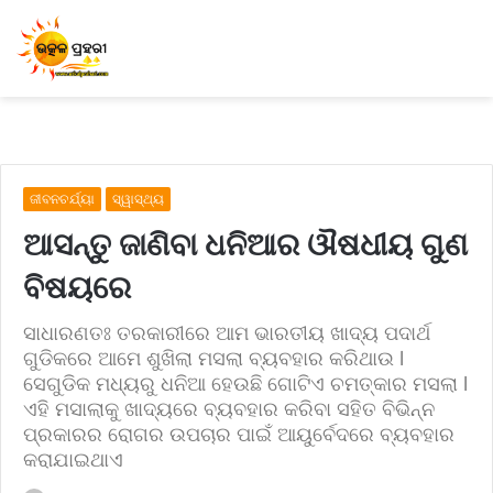
ଜୀବନଚର୍ଯ୍ୟା
ସ୍ୱାସ୍ଥ୍ୟ
ଆସନ୍ତୁ ଜାଣିବା ଧନିଆର ଔଷଧୀୟ ଗୁଣ
ବିଷୟରେ
ସାଧାରଣତଃ ତରକାରୀରେ ଆମ ଭାରତୀୟ ଖାଦ୍ୟ ପଦାର୍ଥ
ଗୁଡିକରେ ଆମେ ଶୁଖିଲା ମସଲା ବ୍ୟବହାର କରିଥାଉ l
ସେଗୁଡିକ ମଧ୍ୟରୁ ଧନିଆ ହେଉଛି ଗୋଟିଏ ଚମତ୍କାର ମସଲା l
ଏହି ମସାଲାକୁ ଖାଦ୍ୟରେ ବ୍ୟବହାର କରିବା ସହିତ ବିଭିନ୍ନ
ପ୍ରକାରର ରୋଗର ଉପଚାର ପାଇଁ ଆୟୁର୍ବେଦରେ ବ୍ୟବହାର
କରାଯାଇଥାଏ