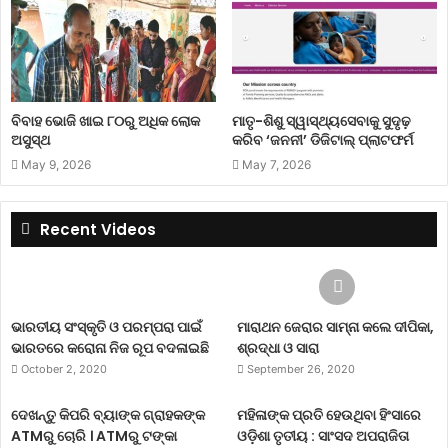
ବିବାହ ଭୋଜି ଖାଇ ୮୦ରୁ ଅଧିକ ଲୋକ
ମାତୃ-ଶିଶୁ ସ୍ୱାସ୍ଥ୍ୟସେବାକୁ ସୁଦୃଢ଼
ଅସୁସ୍ଥ
କରିବ ‘ଜନନୀ’ ଡିଜିଟାଲ୍ ପ୍ଲାଟଫର୍ମ
May 9, 2026
May 7, 2026
Recent Videos
ଭାରତୀୟ ସଂସ୍କୃତି ଓ ପରମ୍ପରା ପାଇଁ
ମାରାଥନ ଜେରାର ସାମ୍ନା କଲେ ଦୀପିକା,
ଭାରତରେ କରୋନା ନିଜ ରୂପ ବଦଳାଇଛି
ଶ୍ରଦ୍ଧା ଓ ସାରା
October 2, 2020
September 26, 2020
ଦେଖନ୍ତୁ କିପରି ବ୍ୟାଙ୍କ ଗ୍ରାହକଙ୍କ
ମହିଳାଙ୍କ ପ୍ରତି ହେଉଥିବା ହିଂସାରେ
ATMରୁ ଚୋରି । ATMରୁ ଟଙ୍କା
ଓଡ଼ିଶା ତୃତୀୟ : ସାଂସଦ ଅପରାଜିତା