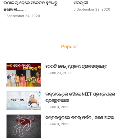
ଉଠାଇଲା ବେଳେ ସଚେତନ ହୁଅନ୍ତୁ
ଷଡଙ୍ଗୀ
ନହେଲେ……..
September 22, 2020
September 24, 2020
Popular
୧୦୦ଟି ବୋନ୍ ମ୍ୟାରୋ ଟ୍ରାନସପ୍ଲାଣ୍ଟ
June 23, 2026
ଲକ୍‌ଡାଉନ୍‌ରେ ରହିଲେ NEET ପ୍ରଶ୍ନପତ୍ର
ପ୍ରସ୍ତୁତକାରୀ
June 8, 2026
ସମ୍ବଲପୁରରେ ଡବଲ୍ ମର୍ଡର , ଜଣେ ଅଟକ
June 8, 2026