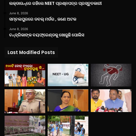
ଲକ୍‌ଡାଉନ୍‌ରେ ରହିଲେ NEET ପ୍ରଶ୍ନପତ୍ର ପ୍ରସ୍ତୁତକାରୀ
June 8, 2026
ସମ୍ବଲପୁରରେ ଡବଲ୍ ମର୍ଡର , ଜଣେ ଅଟକ
June 8, 2026
ଚନ୍ଦ୍ରିକାଙ୍କ ବୟଫ୍ରେଣ୍ଡକୁ ଖୋଜୁଛି ପୋଲିସ
Last Modified Posts