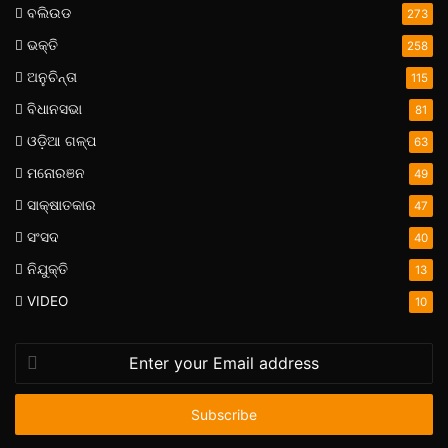
ବଲିଉଡ
273
ଭକ୍ତି
258
ଅନୁଚିନ୍ତା
115
ବିଧାନସଭା
81
ଓଡ଼ିଆ ଗଳ୍ପ
63
ମନୋରଞନ
49
ସାକ୍ଷାତକାର
47
ସଂସଦ
40
ନିଯୁକ୍ତି
13
VIDEO
10
Enter
your
Email
address