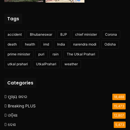
Tags
accident
Bhubaneswar
BJP
chief minister
Corona
death
health
imd
India
narendra modi
Odisha
prime minister
puri
rain
The Utkal Prahari
utkal prahari
UtkalPrahari
weather
Categories
ମୁଖ୍ୟ ଖବର
18,488
Breaking PLUS
15,473
ଓଡ଼ିଶା
12,807
ଦେଶ
5,473