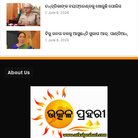
ଚନ୍ଦ୍ରିକାଙ୍କ ବୟଫ୍ରେଣ୍ଡକୁ ଖୋଜୁଛି ପୋଲିସ
June 8, 2026
ବିଜୁ ଜନତା ଦଳକୁ ଆସୁଛନ୍ତି ସୁଜାତା ଆର୍‌. ପାଣ୍ଡିଆନ୍
June 8, 2026
About Us