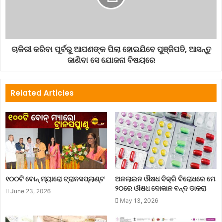
ଚାକିରୀ କରିବା ପୂର୍ବରୁ ଆପଣଙ୍କ ପିଲା ହୋଇଯିବେ ପୁଞ୍ଜିପତି, ଆସନ୍ତୁ
ଜାଣିବା ସେ ଯୋଜନା ବିଷୟରେ
Related Articles
୧୦୦ଟି ବୋନ୍ ମ୍ୟାରୋ ଟ୍ରାନସପ୍ଲାଣ୍ଟ
ଅନଲାଇନ ଔଷଧ ବିକ୍ରି ବିରୋଧରେ ମେ
୨୦ରେ ଔଷଧ ଦୋକାନ ବନ୍ଦ ଡାକରା
June 23, 2026
May 13, 2026