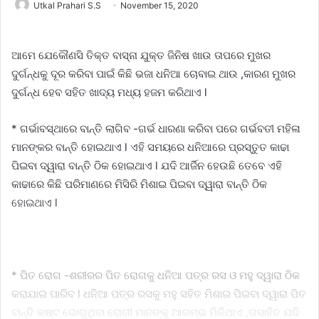
Utkal Prahari S.S
November 15, 2020
ଆମେ ଯେକୌଣସି ତିକ୍ତ ବାସ୍ନା ଯୁକ୍ତ ଜିନିଷ ଖାଉ ତାପରେ ମୁଖର
ଦୁର୍ଗନ୍ଧକୁ ଦୂର କରିବା ପାଇଁ କିଛି ଭଜା ଧନିଆ ଚୋବାଇ ଥାଉ ,କାରଣ ମୁଖର
ଦୁର୍ଗନ୍ଧ ହେବ ସହିତ ଖାଦ୍ୟ ମଧ୍ୟ ହଜମ କରିଥାଏ l
* ଗର୍ଭାବସ୍ଥାରେ ବାନ୍ତି ଲାଗିବ -ଗର୍ଭ ଧାରଣା କରିବା ପରେ ଗର୍ଭବତୀ ମହିଳା
ମାନଙ୍କର ବାନ୍ତି ହୋଇଥାଏ l ଏହି ସମୟରେ ଧନିଆରେ ପ୍ରସ୍ତୁତ କାଢା
ପିଇବା ଦ୍ୱାରା ବାନ୍ତି ଠିକ ହୋଇଥାଏ l ଯଦି ଆର୍ଜିନ ହେଉଛି ତେବେ ଏହି
କାଢାରେ କିଛି ପରିମାଣରେ ମିସିରି ମିଶାଇ ପିଇବା ଦ୍ୱାରା ବାନ୍ତି ଠିକ
ହୋଇଥାଏ l
* ପିତ ରୋଗ -ଶରୀରର ପିତ ରୋଗକୁ ଧନିଆ ପତ୍ର ରସ ଓ ମହୁ ଦ୍ୱାରା ଠିକ
କରାଯାଇ ପାରିବ l ଧନିଆ ପତ୍ର ରସକୁ ମହୁ ସହିତ ମିଶାଇ ପିଇବା ଦ୍ୱାରା ପିତ
ବାନ୍ତି କଷ୍ଟ ଭୋଗୁଥିବା ରୋଗୀ ମାନଙ୍କୁ ଆରମ୍ଭ ମିଳିଥାଏ ,ତାସାହିତ ଯଦି