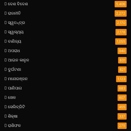
ଦେଶ ବିଦେଶ
5,406
ରାଜନୀତି
2,272
ସ୍ୱତନ୍ତ୍ର
2,170
ସ୍ୱାସ୍ଥ୍ୟ
2,178
ବାଣିଜ୍ୟ
1,055
ଅପରାଧ
940
ଆଇନ କାନୁନ
831
ଦୁର୍ଘଟଣା
821
ମନୋରଞ୍ଜନ
1,123
ପାଣିପାଗ
683
ଖେଳ
607
ସେଲିବ୍ରିଟି
455
ଶିକ୍ଷା
337
ରାଶିଫଳ
275