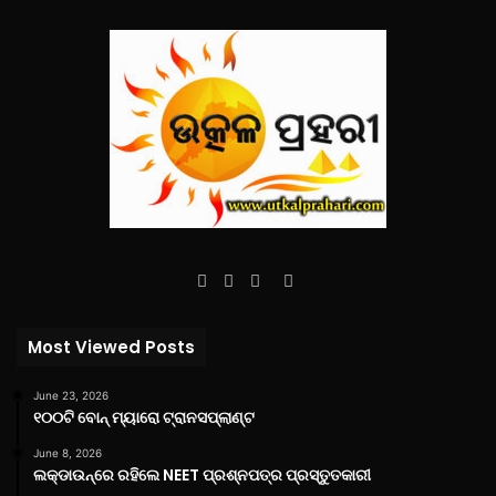
Facebook
Twitter
YouTube
Instagram
Most Viewed Posts
June 23, 2026
୧୦୦ଟି ବୋନ୍ ମ୍ୟାରୋ ଟ୍ରାନସପ୍ଲାଣ୍ଟ
June 8, 2026
ଲକ୍‌ଡାଉନ୍‌ରେ ରହିଲେ NEET ପ୍ରଶ୍ନପତ୍ର ପ୍ରସ୍ତୁତକାରୀ