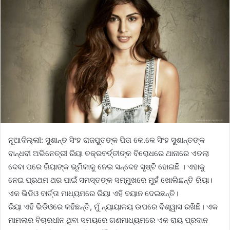
ନୂଆଦିଲ୍ଲୀ: ସୁଶାନ୍ତ ସିଂହ ରାଜପୁତଙ୍କ ପିତା କେ.କେ ସିଂହ ସୁଶାନ୍ତଙ୍କ
ବାନ୍ଧବୀ ଅଭିନେତ୍ରୀ ରିୟା ଚକ୍ରବର୍ତ୍ତୀଙ୍କ ବିରୋଧରେ ଥାନାରେ ଏତଲା
ଦେବା ପରେ ରିୟାଙ୍କ ଭୂମିକାକୁ ନେଇ ସନ୍ଦେହ ସୃଷ୍ଟି ହୋଇଛି । ଏହାକୁ
ନେଇ ପ୍ରଥମ ଥର ପାଇଁ ସମସ୍ତଙ୍କ ସମ୍ମୁଖରେ ମୁହଁ ଖୋଲିଛନ୍ତି ରିୟା।
ଏକ ଭିଡିଓ ବାର୍ତ୍ତା ମାଧ୍ୟମରେ ରିୟା ଏହି ବୟାନ ଦେଇଛନ୍ତି।
ରିୟା ଏହି ଭିଡିଓରେ କହିଛନ୍ତି, ମୁଁ ନ୍ୟାୟାଳୟ ଉପରେ ବିଶ୍ୱାସ ରଖିଛି। ଏକ
ମାମଲାର ବିଚାରଧୀନ ଥିବା ସମୟରେ ଗଣମାଧ୍ୟମରେ ଏକ ରାୟ ପ୍ରଦାନ