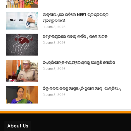
ଲକ୍‌ଡାଉନ୍‌ରେ ରହିଲେ NEET ପ୍ରଶ୍ନପତ୍ର
ପ୍ରସ୍ତୁତକାରୀ
June 8, 2026
ସମ୍ବଲପୁରରେ ଡବଲ୍ ମର୍ଡର , ଜଣେ ଅଟକ
June 8, 2026
ଚନ୍ଦ୍ରିକାଙ୍କ ବୟଫ୍ରେଣ୍ଡକୁ ଖୋଜୁଛି ପୋଲିସ
June 8, 2026
ବିଜୁ ଜନତା ଦଳକୁ ଆସୁଛନ୍ତି ସୁଜାତା ଆର୍‌. ପାଣ୍ଡିଆନ୍
June 8, 2026
About Us