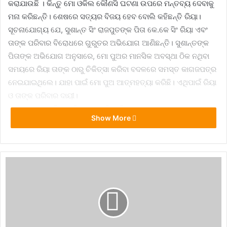
କରାଯାଉଛି । କିନ୍ତୁ ମୋ ଓକିଲ କୌଣସି ଘଟଣା ଉପରେ ମନ୍ତବ୍ୟ ଦେବାକୁ
ମନା କରିଛନ୍ତି। ଶେଷରେ ସତ୍ୟର ବିଜୟ ହେବ ବୋଲି କହିଛନ୍ତି ରିୟା।
ସୂଚନାଯୋଗ୍ୟ ଯେ, ସୁଶାନ୍ତ ସିଂ ରାଜପୁତଙ୍କ ପିତା କେ.କେ ସିଂ ରିୟା ଏବଂ
ତାଙ୍କ ପରିବାର ବିରୋଧରେ ଗୁରୁତର ଅଭିଯୋଗ ଆଣିଛନ୍ତି। ସୁଶାନ୍ତଙ୍କ
ପିତାଙ୍କ ଅଭିଯୋଗ ଅନୁସାରେ, ମୋ ପୁଅର ମାନସିକ ଅବସ୍ଥା ଠିକ ନଥିବା
ସମୟରେ ରିୟା ତାଙ୍କ ଠାରୁ ଚିକିତ୍ସା କରିବା ବଦଳରେ ସମସ୍ତ କାଗଜପତ୍ର
ନେଇଯାଇଥିଲେ। ଯାହା ପାଇଁ ମୋ ପୁଅ ଆତ୍ମହତ୍ୟା କରିଛି। ଏଥିପାଇଁ ରିୟା
ଓ ତାଙ୍କ ପରିବାର ଦାୟୀ।
ଏହା ସହ ତାଙ୍କ ପିତା ଅଭିଯୋଗ କରିଛନ୍ତି, ମୋ ପୁଅର ଏକ ବ୍ୟାଙ୍କ
Show More
ଆକାଉଣ୍ଟରୁ ତା ଅଜାଣତରେ ୧୭ କୋଟି ଟଙ୍କାର କାରବାର ହୋଇଛି। ଏହି
ସମସ୍ତ ଟଙ୍କା ଏଭଳି ଆକାଉଣ୍ଟକୁ ସ୍ଥାନାନ୍ତର ହୋଇଛି, ଯେଉଁଠି ମୋ
ପୁଅର କୌଣସି ସମ୍ପର୍କ ନାହିଁ। ତାହାର ପୁଙ୍ଖାନୁପୁଙ୍ଖ ତଦନ୍ତ ହେବା ଜରୁରୀ ।
bihar police
Bollywood
mumbai police
riya chakarborty
sushant singh rajput