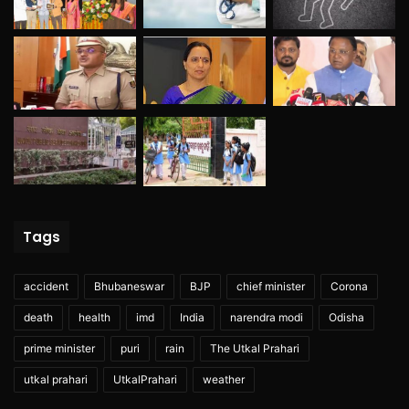
Tags
accident
Bhubaneswar
BJP
chief minister
Corona
death
health
imd
India
narendra modi
Odisha
prime minister
puri
rain
The Utkal Prahari
utkal prahari
UtkalPrahari
weather