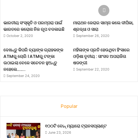
ଭାରତୀୟ ସଂସ୍କୃତି ଓ ପରମ୍ପରା ପାଇଁ
ମାରାଥନ ଜେରାର ସାମ୍ନା କଲେ ଦୀପିକା,
ଭାରତରେ କରୋନା ନିଜ ରୂପ ବଦଳାଇଛି
ଶ୍ରଦ୍ଧା ଓ ସାରା
October 2, 2020
September 26, 2020
ଦେଖନ୍ତୁ କିପରି ବ୍ୟାଙ୍କ ଗ୍ରାହକଙ୍କ
ମହିଳାଙ୍କ ପ୍ରତି ହେଉଥିବା ହିଂସାରେ
ATMରୁ ଚୋରି । ATMରୁ ଟଙ୍କା
ଓଡ଼ିଶା ତୃତୀୟ : ସାଂସଦ ଅପରାଜିତା
ଉଠାଇଲା ବେଳେ ସଚେତନ ହୁଅନ୍ତୁ
ଷଡଙ୍ଗୀ
ନହେଲେ……..
September 22, 2020
September 24, 2020
Popular
୧୦୦ଟି ବୋନ୍ ମ୍ୟାରୋ ଟ୍ରାନସପ୍ଲାଣ୍ଟ
June 23, 2026