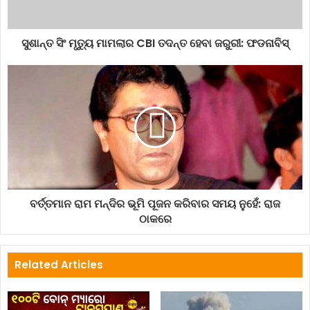
ସୁଶାନ୍ତ ସିଂ ମୃତ୍ୟୁ ମାମଲାର CBI ତଦନ୍ତ ହେବା ଜରୁରୀ: ଫଡନାବିସ୍
ବର୍ତ୍ତମାନ ରାମ ମନ୍ଦିର ଭୂମି ପୂଜନ କରିବାର ସମୟ ନୁହେଁ: ରାଜ
ଠାକରେ
Related Articles