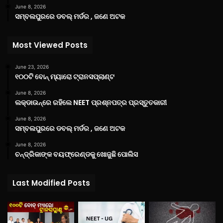
June 8, 2026
ସମ୍ବଲପୁରରେ ଡବଲ୍ ମର୍ଡର , ଜଣେ ଅଟକ
Most Viewed Posts
June 23, 2026
୧୦୦ଟି ବୋନ୍ ମ୍ୟାରୋ ଟ୍ରାନସପ୍ଲାଣ୍ଟ
June 8, 2026
ଲକ୍‌ଡାଉନ୍‌ରେ ରହିଲେ NEET ପ୍ରଶ୍ନପତ୍ର ପ୍ରସ୍ତୁତକାରୀ
June 8, 2026
ସମ୍ବଲପୁରରେ ଡବଲ୍ ମର୍ଡର , ଜଣେ ଅଟକ
June 8, 2026
ଚନ୍ଦ୍ରିକାଙ୍କ ବୟଫ୍ରେଣ୍ଡକୁ ଖୋଜୁଛି ପୋଲିସ
Last Modified Posts