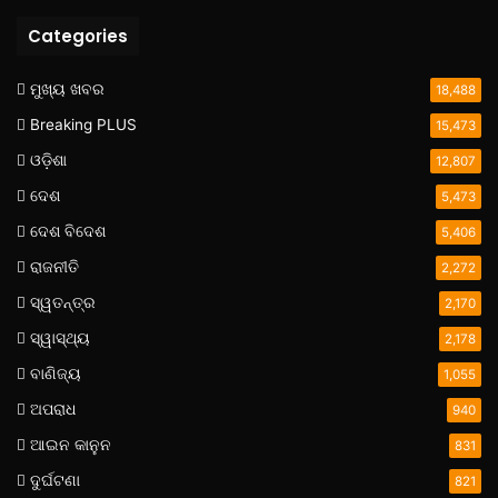
Categories
ମୁଖ୍ୟ ଖବର
18,488
Breaking PLUS
15,473
ଓଡ଼ିଶା
12,807
ଦେଶ
5,473
ଦେଶ ବିଦେଶ
5,406
ରାଜନୀତି
2,272
ସ୍ୱତନ୍ତ୍ର
2,170
ସ୍ୱାସ୍ଥ୍ୟ
2,178
ବାଣିଜ୍ୟ
1,055
ଅପରାଧ
940
ଆଇନ କାନୁନ
831
ଦୁର୍ଘଟଣା
821