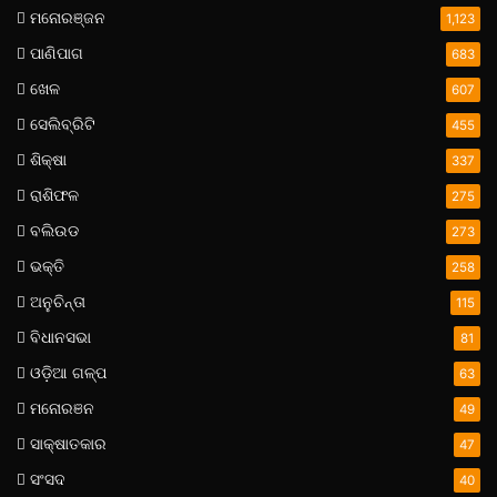
ମନୋରଞ୍ଜନ
1,123
ପାଣିପାଗ
683
ଖେଳ
607
ସେଲିବ୍ରିଟି
455
ଶିକ୍ଷା
337
ରାଶିଫଳ
275
ବଲିଉଡ
273
ଭକ୍ତି
258
ଅନୁଚିନ୍ତା
115
ବିଧାନସଭା
81
ଓଡ଼ିଆ ଗଳ୍ପ
63
ମନୋରଞନ
49
ସାକ୍ଷାତକାର
47
ସଂସଦ
40