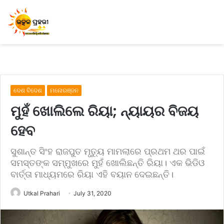
ଦେଶ ବିଦେଶ
ମନୋରଞ୍ଜନ
ମୁହଁ ଖୋଲିଲେ ରିୟା; ନ୍ୟାୟର ବିଜୟ
ହେବ
ସୁଶାନ୍ତ ସିଂହ ରାଜପୁତ ମୃତ୍ୟୁ ମାମଲାରେ ପ୍ରଥମ ଥର ପାଇଁ
ସମସ୍ତଙ୍କ ସମ୍ମୁଖରେ ମୁହଁ ଖୋଲିଛନ୍ତି ରିୟା। ଏକ ଭିଡିଓ
ବାର୍ତ୍ତା ମାଧ୍ୟମରେ ରିୟା ଏହି ବୟାନ ଦେଇଛନ୍ତି।
Utkal Prahari
July 31, 2020