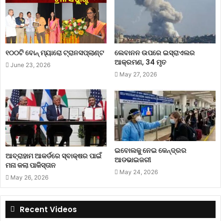
୧୦୦ଟି ବୋନ୍ ମ୍ୟାରୋ ଟ୍ରାନସପ୍ଲାଣ୍ଟ
ଲେବାନନ ଉପରେ ଇସ୍ରାଏଲର
ଆକ୍ରମଣ, 34 ମୃତ
June 23, 2026
May 27, 2026
ଇବୋଲକୁ ନେଇ କେନ୍ଦ୍ରର
ଆବ୍ରାହାମ ଆକର୍ଡରେ ସ୍ବାକ୍ଷର ପାଇଁ
ଆଡଭାଇଜରୀ
ମନା କଲା ପାକିସ୍ତାନ
May 24, 2026
May 26, 2026
Recent Videos