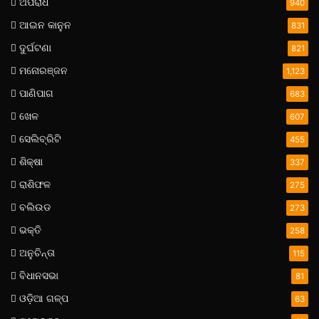
ଅପରାଧ
940
ଆଇନ କାନୁନ
831
ଦୁର୍ଘଟଣା
821
ମନୋରଞ୍ଜନ
1,123
ପାଣିପାଗ
683
ଖେଳ
607
ସେଲିବ୍ରିଟି
455
ଶିକ୍ଷା
337
ରାଶିଫଳ
275
ବଲିଉଡ
273
ଭକ୍ତି
258
ଅନୁଚିନ୍ତା
115
ବିଧାନସଭା
81
ଓଡ଼ିଆ ଗଳ୍ପ
63