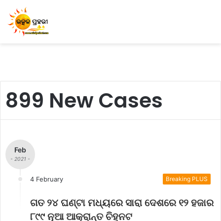
899 New Cases
Feb
- 2021 -
4 February
Breaking PLUS
ଗତ ୨୪ ଘଣ୍ଟା ମଧ୍ୟରେ ସାରା ଦେଶରେ ୧୨ ହଜାର
୮୯୯ ନୂଆ ଆକ୍ରାନ୍ତ ଚିହ୍ନଟ