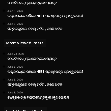
୧୦୦ଟି ବୋନ୍ ମ୍ୟାରୋ ଟ୍ରାନସପ୍ଲାଣ୍ଟ
June 8, 2026
ଲକ୍‌ଡାଉନ୍‌ରେ ରହିଲେ NEET ପ୍ରଶ୍ନପତ୍ର ପ୍ରସ୍ତୁତକାରୀ
June 8, 2026
ସମ୍ବଲପୁରରେ ଡବଲ୍ ମର୍ଡର , ଜଣେ ଅଟକ
Most Viewed Posts
June 23, 2026
୧୦୦ଟି ବୋନ୍ ମ୍ୟାରୋ ଟ୍ରାନସପ୍ଲାଣ୍ଟ
June 8, 2026
ଲକ୍‌ଡାଉନ୍‌ରେ ରହିଲେ NEET ପ୍ରଶ୍ନପତ୍ର ପ୍ରସ୍ତୁତକାରୀ
June 8, 2026
ସମ୍ବଲପୁରରେ ଡବଲ୍ ମର୍ଡର , ଜଣେ ଅଟକ
June 8, 2026
ଚନ୍ଦ୍ରିକାଙ୍କ ବୟଫ୍ରେଣ୍ଡକୁ ଖୋଜୁଛି ପୋଲିସ