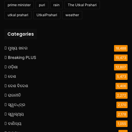
prime minister
puri
rain
The Utkal Prahari
utkal prahari
UtkalPrahari
weather
Categories
ମୁଖ୍ୟ ଖବର
18,488
Breaking PLUS
15,473
ଓଡ଼ିଶା
12,807
ଦେଶ
5,473
ଦେଶ ବିଦେଶ
5,406
ରାଜନୀତି
2,272
ସ୍ୱତନ୍ତ୍ର
2,170
ସ୍ୱାସ୍ଥ୍ୟ
2,178
ବାଣିଜ୍ୟ
1,055