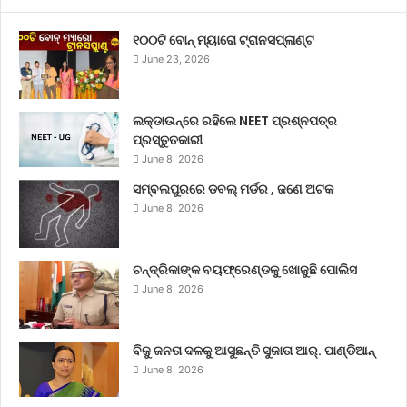
୧୦୦ଟି ବୋନ୍ ମ୍ୟାରୋ ଟ୍ରାନସପ୍ଲାଣ୍ଟ
June 23, 2026
ଲକ୍‌ଡାଉନ୍‌ରେ ରହିଲେ NEET ପ୍ରଶ୍ନପତ୍ର
ପ୍ରସ୍ତୁତକାରୀ
June 8, 2026
ସମ୍ବଲପୁରରେ ଡବଲ୍ ମର୍ଡର , ଜଣେ ଅଟକ
June 8, 2026
ଚନ୍ଦ୍ରିକାଙ୍କ ବୟଫ୍ରେଣ୍ଡକୁ ଖୋଜୁଛି ପୋଲିସ
June 8, 2026
ବିଜୁ ଜନତା ଦଳକୁ ଆସୁଛନ୍ତି ସୁଜାତା ଆର୍‌. ପାଣ୍ଡିଆନ୍
June 8, 2026