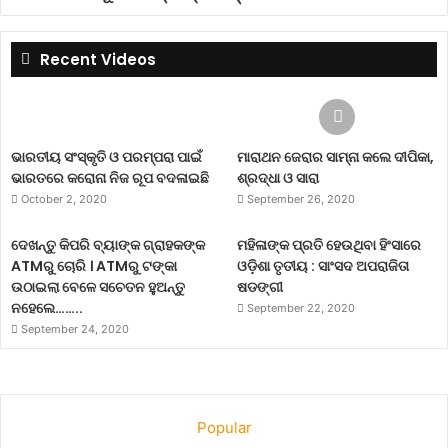
Recent Videos
ଭାରତୀୟ ସଂସ୍କୃତି ଓ ପରମ୍ପରା ପାଇଁ
ମାରାଥନ ଜେରାର ସାମ୍ନା କଲେ ଦୀପିକା,
ଭାରତରେ କରୋନା ନିଜ ରୂପ ବଦଳାଇଛି
ଶ୍ରଦ୍ଧା ଓ ସାରା
October 2, 2020
September 26, 2020
ଦେଖନ୍ତୁ କିପରି ବ୍ୟାଙ୍କ ଗ୍ରାହକଙ୍କ
ମହିଳାଙ୍କ ପ୍ରତି ହେଉଥିବା ହିଂସାରେ
ATMରୁ ଚୋରି । ATMରୁ ଟଙ୍କା
ଓଡ଼ିଶା ତୃତୀୟ : ସାଂସଦ ଅପରାଜିତା
ଉଠାଇଲା ବେଳେ ସଚେତନ ହୁଅନ୍ତୁ
ଷଡଙ୍ଗୀ
ନହେଲେ……..
September 22, 2020
September 24, 2020
Popular