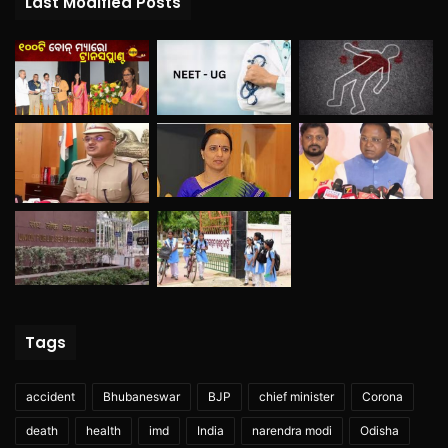
Last Modified Posts
Tags
accident
Bhubaneswar
BJP
chief minister
Corona
death
health
imd
India
narendra modi
Odisha