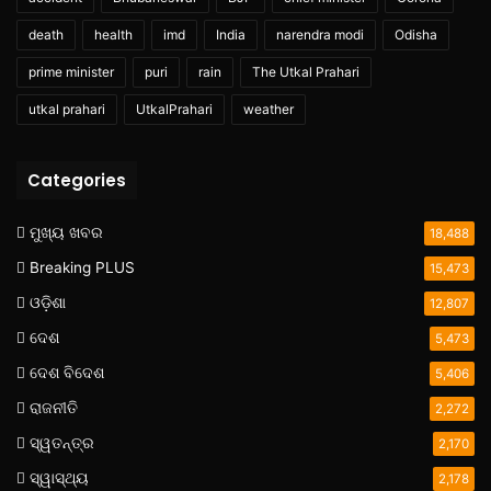
death
health
imd
India
narendra modi
Odisha
prime minister
puri
rain
The Utkal Prahari
utkal prahari
UtkalPrahari
weather
Categories
ମୁଖ୍ୟ ଖବର
18,488
Breaking PLUS
15,473
ଓଡ଼ିଶା
12,807
ଦେଶ
5,473
ଦେଶ ବିଦେଶ
5,406
ରାଜନୀତି
2,272
ସ୍ୱତନ୍ତ୍ର
2,170
ସ୍ୱାସ୍ଥ୍ୟ
2,178