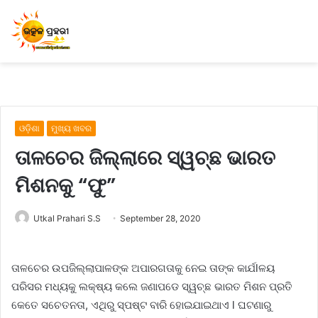
ଓଡ଼ିଶା
ମୁଖ୍ୟ ଖବର
ତାଳଚେର ଜିଲ୍ଲାରେ ସ୍ୱଚ୍ଛ ଭାରତ
ମିଶନକୁ “ଫୁ”
Utkal Prahari S.S
September 28, 2020
ତାଳଚେର ଉପଜିଲ୍ଲାପାଳଙ୍କ ଅପାରଗତାକୁ ନେଇ ତାଙ୍କ କାର୍ଯlଳୟ
ପରିସର ମଧ୍ୟକୁ ଲକ୍ଷ୍ୟ କଲେ ଜଣାପଡେ ସ୍ୱଚ୍ଛ ଭାରତ ମିଶନ ପ୍ରତି
କେତେ ସଚେତନତା, ଏଥିରୁ ସ୍ପଷ୍ଟ ବାରି ହୋଇଯାଇଥାଏ l ଘଟଣାରୁ