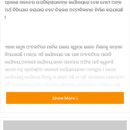
ପ୍ରକାଶ ତାଳଚେର ଉପଜିଲ୍ଲାପାଳଙ୍କ କାର୍ଯlଳୟରେ ବେଶ ମୋଟା ଅଙ୍କ
ଅର୍ଥ ବିନିଯୋଗ କରାଯାଇ ଚହଟ ଚିକ୍କଣ ଅଟ୍ଟାଳିକାମାନ ନିର୍ମାଣ କରାଯାଇଛି
l
ଏହାର ସମୁଖ ଅଂଚଳଟିରେ ମାର୍ବଲ ପକାଇ ସ୍ୱଚ୍ଛ ଭାରତ ମିଶନକୁ ସମ୍ମାନ
ଦିଆଯାଇଛି l ମାତ୍ର ଏହି କାର୍ଯlଳୟର ପଛ ପାଖ ଅଂଚଳଟିରେ ଆରଡି
କାର୍ଯlଳୟ,ଅବକାରୀ କାର୍ଯlଳୟ,ସଦର ଆରଆଇ ଅଫିସ ଆଦି କ୍ୱାଟର୍ସ
ସମେତ ବହୁ ପ୍ରତିଷ୍ଠିତ ସରକାରୀ କାର୍ଯ୍ୟାଳୟମାନ ଅବସ୍ଥିତ l ମାତ୍ର
କାର୍ଯlଳୟରୁ କାର୍ଯlଳୟ ଯିବାକୁ ନା ରାସ୍ତା ଅଛି ନା ଅଛି ଆଲୋକର ବ୍ୟବସ୍ଥା l
ଏହି କାର୍ଯ୍ୟlଳୟ ଗୁଡିକ ରହିଥିବାରୁ ସହରଠାରୁ ଗ୍ରାମାଞ୍ଚଳ ପର୍ଯ୍ୟନ୍ତ ବହୁ
ଲୋକ ବିଭିନ୍ନ କାର୍ଯ୍ୟକୁ ନେଇ ଦୈନନ୍ଦିନ ଆସିଥାନ୍ତି l ମାତ୍ର ଦୁର୍ଭାଗ୍ୟ
Show More
ବିଷୟ ଯେ,ସେହି ଅଂଚଳରେ ଫାଙ୍କା ପଡିଥିବା ସ୍ଥାନ ଗୁଡିକରେ ବ୍ୟାପକ
ଅନାବନା ଗଛ ସାଙ୍ଗକୁ ଅଳିଆ ଆବର୍ଜନା ଗଦାହୋଇ ରହିଥିବାରୁ, ଏକ
ଅସ୍ୱାସ୍ଥ୍ୟକର ପରିବେଶ ସୃଷ୍ଟି କରିଛି l ମାତ୍ର ଏଥିପ୍ରତି ସ୍ଥାନୀୟ
ପ୍ରଶାସନ ଦୃଷ୍ଟି ଦେଉନାହାନ୍ତି l ଏଣୁ ଏନେଇ ସାଧାରଣରେ ଚର୍ଚ୍ଚାହେବା ସହ
ସ୍ୱଚ୍ଛ ଭାରତ ମିଶନ ପ୍ରତି ଏକ ଅଟାହାସ୍ୟ ବୋଲି ସମସ୍ତଙ୍କ ମୁହଁରୁ ଏହି