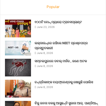
Popular
୧୦୦ଟି ବୋନ୍ ମ୍ୟାରୋ ଟ୍ରାନସପ୍ଲାଣ୍ଟ
June 23, 2026
ଲକ୍‌ଡାଉନ୍‌ରେ ରହିଲେ NEET ପ୍ରଶ୍ନପତ୍ର
ପ୍ରସ୍ତୁତକାରୀ
June 8, 2026
ସମ୍ବଲପୁରରେ ଡବଲ୍ ମର୍ଡର , ଜଣେ ଅଟକ
June 8, 2026
ଚନ୍ଦ୍ରିକାଙ୍କ ବୟଫ୍ରେଣ୍ଡକୁ ଖୋଜୁଛି ପୋଲିସ
June 8, 2026
ବିଜୁ ଜନତା ଦଳକୁ ଆସୁଛନ୍ତି ସୁଜାତା ଆର୍‌. ପାଣ୍ଡିଆନ୍