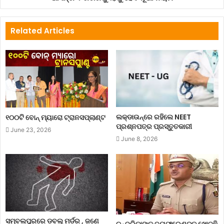
Related Articles
ଲକ୍‌ଡାଉନ୍‌ରେ ରହିଲେ NEET
୧୦୦ଟି ବୋନ୍ ମ୍ୟାରୋ ଟ୍ରାନସପ୍ଲାଣ୍ଟ
ପ୍ରଶ୍ନପତ୍ର ପ୍ରସ୍ତୁତକାରୀ
June 23, 2026
June 8, 2026
ସମ୍ବଲପୁରରେ ଡବଲ୍ ମର୍ଡର , ଜଣେ