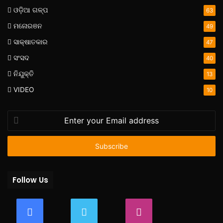
ଓଡ଼ିଆ ଗଳ୍ପ
63
ମନୋରଞନ
49
ସାକ୍ଷାତକାର
47
ସଂସଦ
40
ନିଯୁକ୍ତି
13
VIDEO
10
Enter
your
Email
address
Follow Us