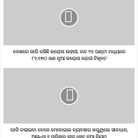
ଗୋଟାଏ କଥା ଶୁଣିବାକୁ ମିଳୁଛି l
cleanindia
durt
govtofodisha
odianews
Odisha
service
ଦେଶରେ ଜାରି ରହିଛି କରୋନା ଲହରୀ, ଗତ ୨୪ ଘଣ୍ଟା ମଧ୍ୟରେ
state
subcollectorodisha
talcher
୮୨,୧୭୦ ଜଣ ନୂଆ କରୋନା ରୋଗୀ ଚିହ୍ନଟ
ଗାଡି ଚଲାଇବା ବେଳେ ମୋବାଇଲ ବ୍ୟବହାର କରୁଥିଲେ ସାବଧାନ,
ଆସନ୍ତା ୧ ତାରିଖରୁ ଲାଗୁ ହେବ ନୂଆ ନିୟମ