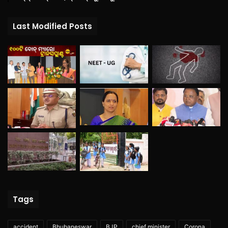
Last Modified Posts
Tags
accident
Bhubaneswar
BJP
chief minister
Corona