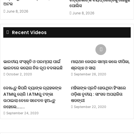
ଚନ୍ଦ୍ରିକାଙ୍କ ବୟଫ୍ରେଣ୍ଡକୁ ଖୋଜୁଛି
ଅଟକ
ପୋଲିସ
June 8, 2026
June 8, 2026
Recent Videos
ଭାରତୀୟ ସଂସ୍କୃତି ଓ ପରମ୍ପରା ପାଇଁ
ମାରାଥନ ଜେରାର ସାମ୍ନା କଲେ ଦୀପିକା,
ଭାରତରେ କରୋନା ନିଜ ରୂପ ବଦଳାଇଛି
ଶ୍ରଦ୍ଧା ଓ ସାରା
October 2, 2020
September 26, 2020
ଦେଖନ୍ତୁ କିପରି ବ୍ୟାଙ୍କ ଗ୍ରାହକଙ୍କ
ମହିଳାଙ୍କ ପ୍ରତି ହେଉଥିବା ହିଂସାରେ
ATMରୁ ଚୋରି । ATMରୁ ଟଙ୍କା
ଓଡ଼ିଶା ତୃତୀୟ : ସାଂସଦ ଅପରାଜିତା
ଉଠାଇଲା ବେଳେ ସଚେତନ ହୁଅନ୍ତୁ
ଷଡଙ୍ଗୀ
ନହେଲେ……..
September 22, 2020
September 24, 2020