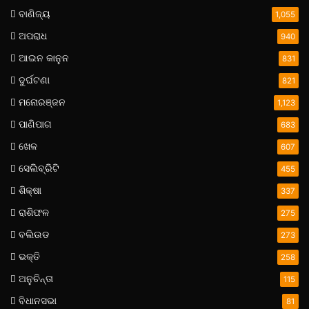
ବାଣିଜ୍ୟ
1,055
ଅପରାଧ
940
ଆଇନ କାନୁନ
831
ଦୁର୍ଘଟଣା
821
ମନୋରଞ୍ଜନ
1,123
ପାଣିପାଗ
683
ଖେଳ
607
ସେଲିବ୍ରିଟି
455
ଶିକ୍ଷା
337
ରାଶିଫଳ
275
ବଲିଉଡ
273
ଭକ୍ତି
258
ଅନୁଚିନ୍ତା
115
ବିଧାନସଭା
81