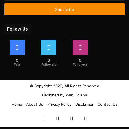
Email
address
Follow Us
0
0
0
Fans
Followers
Followers
© Copyright 2026, All Rights Reserved
Designed by
Web Odisha
Home
About Us
Privacy Policy
Disclaimer
Contact Us
Facebook
Twitter
YouTube
Instagram