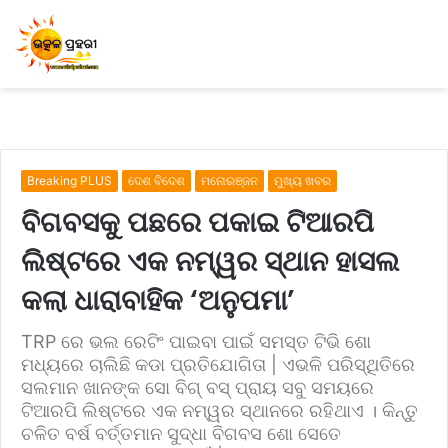
Breaking PLUS
ଦେଶ ବିଦେଶ
ମନୋରଞ୍ଜନ
ମୁଖ୍ୟ ଖବର
ବିଗବସକୁ ପଛରେ ପକାଇ ଟିଆରପି
ଲିଷ୍ଟରେ ଏକ ନମ୍ୱର ସ୍ଥାନ ହାସଲ
କଲା ଧାରାବାହିକ ‘ଅନୁପମା’
TRP ରେ ଭଲ ରେଟିଂ ପାଇବା ପାଇଁ ସମସ୍ତ ଟିଭି ଶୋ
ମଧ୍ୟରେ ଚାଲିଛି କଡା ପ୍ରତିଯୋଗିତା | ଏଭଳି ପରିସ୍ଥିତିରେ
ସଲମାନ ଖାନଙ୍କ ସୋ ବିଗ୍ ବସ୍ ପ୍ରାୟ ସବୁ ସମୟରେ
ଟିଆରପି ଲିଷ୍ଟରେ ଏକ ନମ୍ୱର ସ୍ଥାନରେ ରହିଥାଏ । କିନ୍ତୁ
ଚଳିତ ବର୍ଷ ବର୍ତ୍ତମାନ ସୁଦ୍ଧା ବିଗବସ ଶୋ ସେତେ