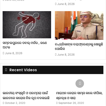
June 8, 2026
ସମ୍ବଲପୁରରେ ଡବଲ୍ ମର୍ଡର , ଜଣେ
ଚନ୍ଦ୍ରିକାଙ୍କ ବୟଫ୍ରେଣ୍ଡକୁ ଖୋଜୁଛି
ଅଟକ
ପୋଲିସ
June 8, 2026
June 8, 2026
Recent Videos
ଭାରତୀୟ ସଂସ୍କୃତି ଓ ପରମ୍ପରା ପାଇଁ
ମାରାଥନ ଜେରାର ସାମ୍ନା କଲେ ଦୀପିକା,
ଭାରତରେ କରୋନା ନିଜ ରୂପ ବଦଳାଇଛି
ଶ୍ରଦ୍ଧା ଓ ସାରା
October 2, 2020
September 26, 2020