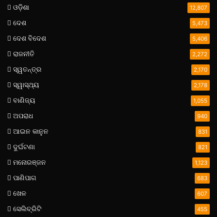
ଓଡ଼ିଶା
12,807
ଦେଶ
5,473
ଦେଶ ବିଦେଶ
5,406
ରାଜନୀତି
2,272
ସ୍ୱତନ୍ତ୍ର
2,170
ସ୍ୱାସ୍ଥ୍ୟ
2,178
ବାଣିଜ୍ୟ
1,055
ଅପରାଧ
940
ଆଇନ କାନୁନ
831
ଦୁର୍ଘଟଣା
821
ମନୋରଞ୍ଜନ
1,123
ପାଣିପାଗ
683
ଖେଳ
607
ସେଲିବ୍ରିଟି
455