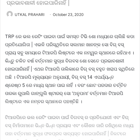
ପ୍ରଭାବଶାଳୀ ହୋଇପାରିନାହିଁ |
UTKAL PRAHARI
October 23, 2020
TRP ରେ ଭଲ ରେଟିଂ ପାଇବା ପାଇଁ ସମସ୍ତ ଟିଭି ଶୋ ମଧ୍ୟରେ ଚାଲିଛି କଡା
ପ୍ରତିଯୋଗିତା | ଏଭଳି ପରିସ୍ଥିତିରେ ସଲମାନ ଖାନଙ୍କ ସୋ ବିଗ୍ ବସ୍
ପ୍ରାୟ ସବୁ ସମୟରେ ଟିଆରପି ଲିଷ୍ଟରେ ଏକ ନମ୍ୱର ସ୍ଥାନରେ ରହିଥାଏ ।
କିନ୍ତୁ ଚଳିତ ବର୍ଷ ବର୍ତ୍ତମାନ ସୁଦ୍ଧା ବିଗବସ ଶୋ ସେତେ ପ୍ରଭାବଶାଳୀ
ହୋଇପାରିନାହିଁ | ଏଥର ଟିଆରପି ତାଲିକାରେ ବିଗ୍ ବସ୍ ବହୁତ ଖରାପ ସ୍ଥିତିରେ
ଅଛି । ଟିଆରପି ମୂଲ୍ୟାୟନ ଅନୁଯାୟୀ, ବିଗ୍ ବସ୍ 14 ଏପର୍ଯ୍ୟନ୍ତ
ଶ୍ରେଷ୍ଠ 5 ରେ ମଧ୍ୟ ସ୍ଥାନ ପାଇ ନାହିଁ । ବରଂ ଛୋଟ ପରଦାର ଚର୍ଚ୍ଚିତ
ତାରକା ରୁପାଲି ଗାଙ୍ଗୁଲି ଷ୍ଟାରର୍ ସୋ ‘ଅନୁପମା’ ବର୍ତ୍ତମାନ ଟିଆରପି
ଲିଷ୍ଟରେ ଏକ ନମ୍ବର ସ୍ଥାନରେ ପହଞ୍ଚିଛି ।
ଟିଆରପିରେ ଭଲ ରେଟିଂ ପାଇବା ପାଇଁ ବିଗବସ୍ ର ପ୍ରତିଯୋଗୀ ଏବଂ ବିଗ୍
ବସ୍ ନିର୍ମାତାମାନେ ଭିନ୍ନ ଭିନ୍ନ ପ୍ରୟାସ ଏବଂ କୌଶଳ ଜାରି ରଖିଥିଲେ ମଧ୍ୟ
ତାହା ବର୍ତ୍ତମାନ ସୁଦ୍ଧା ଫଳପ୍ରଦ ସାବ୍ୟସ୍ତ ହୋଇପାରିନାହିଁ | ନିକଟରେ