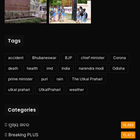
Tags
accident
Bhubaneswar
BJP
chief minister
Corona
death
health
imd
India
narendra modi
Odisha
prime minister
puri
rain
The Utkal Prahari
utkal prahari
UtkalPrahari
weather
Categories
ମୁଖ୍ୟ ଖବର
18,488
Breaking PLUS
15,473