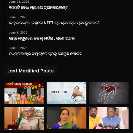
June 23, 2026
୧୦୦ଟି ବୋନ୍ ମ୍ୟାରୋ ଟ୍ରାନସପ୍ଲାଣ୍ଟ
June 8, 2026
ଲକ୍‌ଡାଉନ୍‌ରେ ରହିଲେ NEET ପ୍ରଶ୍ନପତ୍ର ପ୍ରସ୍ତୁତକାରୀ
June 8, 2026
ସମ୍ବଲପୁରରେ ଡବଲ୍ ମର୍ଡର , ଜଣେ ଅଟକ
June 8, 2026
ଚନ୍ଦ୍ରିକାଙ୍କ ବୟଫ୍ରେଣ୍ଡକୁ ଖୋଜୁଛି ପୋଲିସ
Last Modified Posts