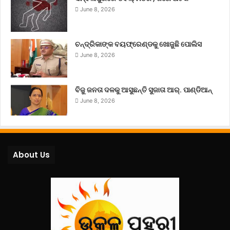
June 8, 2026
ଚନ୍ଦ୍ରିକାଙ୍କ ବୟଫ୍ରେଣ୍ଡକୁ ଖୋଜୁଛି ପୋଲିସ
June 8, 2026
ବିଜୁ ଜନତା ଦଳକୁ ଆସୁଛନ୍ତି ସୁଜାତା ଆର୍‌. ପାଣ୍ଡିଆନ୍
June 8, 2026
About Us