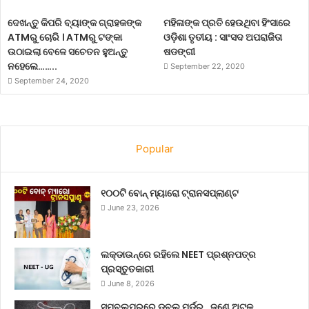
ଦେଖନ୍ତୁ କିପରି ବ୍ୟାଙ୍କ ଗ୍ରାହକଙ୍କ
ମହିଳାଙ୍କ ପ୍ରତି ହେଉଥିବା ହିଂସାରେ
ATMରୁ ଚୋରି । ATMରୁ ଟଙ୍କା
ଓଡ଼ିଶା ତୃତୀୟ : ସାଂସଦ ଅପରାଜିତା
ଉଠାଇଲା ବେଳେ ସଚେତନ ହୁଅନ୍ତୁ
ଷଡଙ୍ଗୀ
ନହେଲେ……..
September 22, 2020
September 24, 2020
Popular
୧୦୦ଟି ବୋନ୍ ମ୍ୟାରୋ ଟ୍ରାନସପ୍ଲାଣ୍ଟ
June 23, 2026
ଲକ୍‌ଡାଉନ୍‌ରେ ରହିଲେ NEET ପ୍ରଶ୍ନପତ୍ର
ପ୍ରସ୍ତୁତକାରୀ
June 8, 2026
ସମ୍ବଲପୁରରେ ଡବଲ୍ ମର୍ଡର , ଜଣେ ଅଟକ