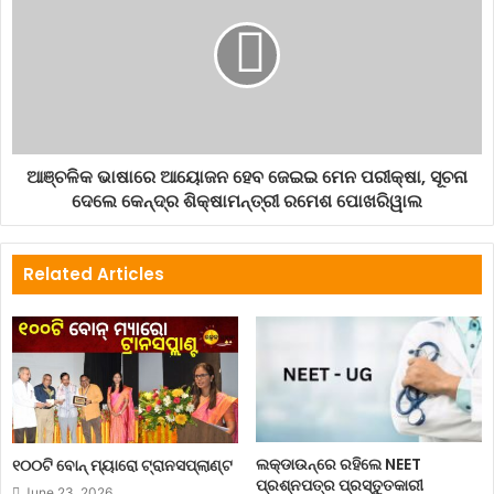
ଆଞ୍ଚଳିକ ଭାଷାରେ ଆୟୋଜନ ହେବ ଜେଇଇ ମେନ ପରୀକ୍ଷା, ସୂଚନା
ଦେଲେ କେନ୍ଦ୍ର ଶିକ୍ଷାମନ୍ତ୍ରୀ ରମେଶ ପୋଖରିୱାଲ
Related Articles
ଲକ୍‌ଡାଉନ୍‌ରେ ରହିଲେ NEET
୧୦୦ଟି ବୋନ୍ ମ୍ୟାରୋ ଟ୍ରାନସପ୍ଲାଣ୍ଟ
ପ୍ରଶ୍ନପତ୍ର ପ୍ରସ୍ତୁତକାରୀ
June 23, 2026