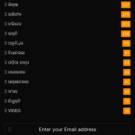
ଶିକ୍ଷା
337
ରାଶିଫଳ
275
ବଲିଉଡ
273
ଭକ୍ତି
258
ଅନୁଚିନ୍ତା
115
ବିଧାନସଭା
81
ଓଡ଼ିଆ ଗଳ୍ପ
63
ମନୋରଞନ
49
ସାକ୍ଷାତକାର
47
ସଂସଦ
40
ନିଯୁକ୍ତି
13
VIDEO
10
Enter
your