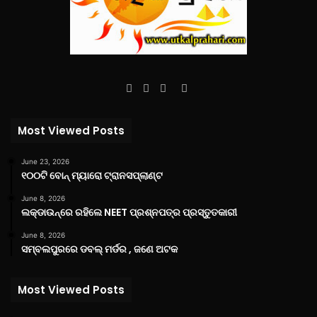
Facebook
Twitter
YouTube
Instagram
Most Viewed Posts
June 23, 2026
୧୦୦ଟି ବୋନ୍ ମ୍ୟାରୋ ଟ୍ରାନସପ୍ଲାଣ୍ଟ
June 8, 2026
ଲକ୍‌ଡାଉନ୍‌ରେ ରହିଲେ NEET ପ୍ରଶ୍ନପତ୍ର ପ୍ରସ୍ତୁତକାରୀ
June 8, 2026
ସମ୍ବଲପୁରରେ ଡବଲ୍ ମର୍ଡର , ଜଣେ ଅଟକ
Most Viewed Posts