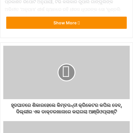
ପ୍ରକାଶିତ ରିପୋର୍ଟ ଅନୁଯାୟୀ, ଟିଭି କଳାକାର ରୁପାଲି ଗାଙ୍ଗୁଲିଙ୍କ
ଅଭିନୀତ ‘ଅନୁପମା’ ଶୀର୍ଷ ସ୍ଥାନରେ ରହି ଧୀରଜ ଧୂପରଙ୍କ ସୋ ‘କୁଣ୍ଡଲି
ଭାଗ୍ୟ’ କୁ ପଛରେ ପକାଇ ଦେଇଛି ।
Show More
ଏହା ସହିତ ରିପୋର୍ଟରେ କୁହାଯାଇଛି ଯେ ‘ଅନୁପମା’ ବର୍ତ୍ତମାନ ଏକ
ନମ୍ବରରେ ରହିଛି । ଦ୍ୱିତୀୟରେ ରହିଛି ‘କୁଣ୍ଡଲି ଭାଗ୍ୟ’ | ତୃତୀୟ
ସ୍ଥାନରେ ‘କୁମକୁମ ଭାଗ୍ୟ’ ଏବଂ ଚତୁର୍ଥ ସ୍ଥାନରେ ‘ଛୋଟି ସର୍ଦ୍ଦାରଣି’ ରହିଛି
। ଏବଂ ପଞ୍ଚମ ସ୍ଥାନରେ ରହିଛି ‘ତାରକ ମେହେଟ୍ଟା କା ଓଲଟା ଚାଶମା’
| ଏଥିରୁ ଜଣାପଡୁଛି ଯେ ଟିଆରପି ଲିଷ୍ଟର ଟପ୍ 5 ରେ ସାମିଲ ହେବାପାଇଁ ବିଗ୍
ବସ୍ 14 ର ପ୍ରତିଯୋଗୀମାନଙ୍କୁ ଆଗକୁ ଆହୁରି କଠିନ ପରିଶ୍ରମ କରିବାକୁ
ପଡିବ | ବିଶେଷ କରି ଯେତେବେଳେକି ବିଗବସ୍ ର ଚର୍ଚ୍ଚିତ ତାରକା ସିଦ୍ଧାର୍ଥ
ଶୁକ୍ଲା, ଗୌହର ଖାନ ଏବଂ ହିନା ଖାନ ବର୍ତ୍ତମାନ ଶୋ’ରୁ ଓହରି
ସାରିଲେଣି | ଏହି ସିନିୟର ମାନଙ୍କ ଓହରିବା ପରେ ବର୍ତ୍ତମାନ ଶୋ’ର
ଟିଆରପି ଆହୁରି ଖସିପାରେ ବୋଲି ବିଶ୍ୱାସ କରାଯାଉଛି ।
ହୃଦଘାତରେ ଶିକାରହେଲେ କିମ୍ବଦନ୍ତୀ କ୍ରିକେଟର କପିଲ ଦେବ୍,
ଦିଲ୍ଲୀର ଏକ ଡାକ୍ତରଖାନାରେ କରାଗଲା ଆଞ୍ଜିଓପ୍ଲାଷ୍ଟି
The-series-Anupama-topped-the-TRP-list-
beating-Salmans-Bigg-Boss