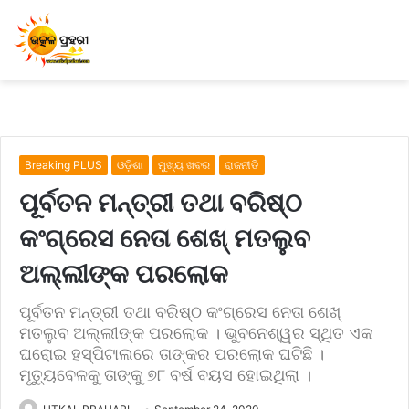
Breaking PLUS
ଓଡ଼ିଶା
ମୁଖ୍ୟ ଖବର
ରାଜନୀତି
ପୂର୍ବତନ ମନ୍ତ୍ରୀ ତଥା ବରିଷ୍ଠ
କଂଗ୍ରେସ ନେତା ଶେଖ୍ ମତଲୁବ
ଅଲ୍ଲୀଙ୍କ ପରଲୋକ
ପୂର୍ବତନ ମନ୍ତ୍ରୀ ତଥା ବରିଷ୍ଠ କଂଗ୍ରେସ ନେତା ଶେଖ୍
ମତଲୁବ ଅଲ୍ଲୀଙ୍କ ପରଲୋକ । ଭୁବନେଶ୍ୱର ସ୍ଥିତ ଏକ
ଘରୋଇ ହସ୍ପିଟାଲରେ ତାଙ୍କର ପରଲୋକ ଘଟିଛି ।
ମୃତ୍ୟୁବେଳକୁ ତାଙ୍କୁ ୭୮ ବର୍ଷ ବୟସ ହୋଇଥିଲା ।