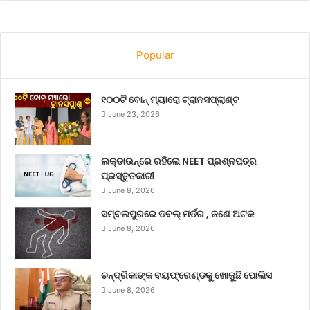
Popular
୧୦୦ଟି ବୋନ୍ ମ୍ୟାରୋ ଟ୍ରାନସପ୍ଲାଣ୍ଟ
June 23, 2026
ଲକ୍‌ଡାଉନ୍‌ରେ ରହିଲେ NEET ପ୍ରଶ୍ନପତ୍ର
ପ୍ରସ୍ତୁତକାରୀ
June 8, 2026
ସମ୍ବଲପୁରରେ ଡବଲ୍ ମର୍ଡର , ଜଣେ ଅଟକ
June 8, 2026
ଚନ୍ଦ୍ରିକାଙ୍କ ବୟଫ୍ରେଣ୍ଡକୁ ଖୋଜୁଛି ପୋଲିସ
June 8, 2026