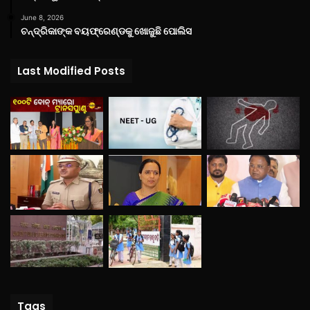
June 8, 2026
ଚନ୍ଦ୍ରିକାଙ୍କ ବୟଫ୍ରେଣ୍ଡକୁ ଖୋଜୁଛି ପୋଲିସ
Last Modified Posts
Tags