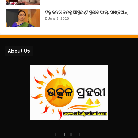
ବିଜୁ ଜନତା ଦଳକୁ ଆସୁଛନ୍ତି ସୁଜାତା ଆର୍‌. ପାଣ୍ଡିଆନ୍
June 8, 2026
About Us
Facebook
Twitter
YouTube
Instagram