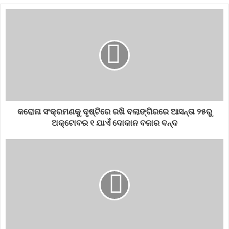
କରୋନା ସଂକ୍ରମଣକୁ ଦୃଷ୍ଟିରେ ରଖି ବଲାଙ୍ଗିରରେ ଆସନ୍ତା ୨୫ରୁ
ଅକ୍ଟୋବର ୧ ଯାଏଁ ଦୋକାନ ବଜାର ବନ୍ଦ