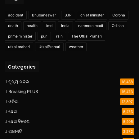
accident
Bhubaneswar
BJP
chief minister
Corona
death
health
imd
India
narendra modi
Odisha
prime minister
puri
rain
The Utkal Prahari
utkal prahari
UtkalPrahari
weather
Categories
ମୁଖ୍ୟ ଖବର
18,488
Breaking PLUS
15,473
ଓଡ଼ିଶା
12,807
ଦେଶ
5,473
ଦେଶ ବିଦେଶ
5,406
ରାଜନୀତି
2,272