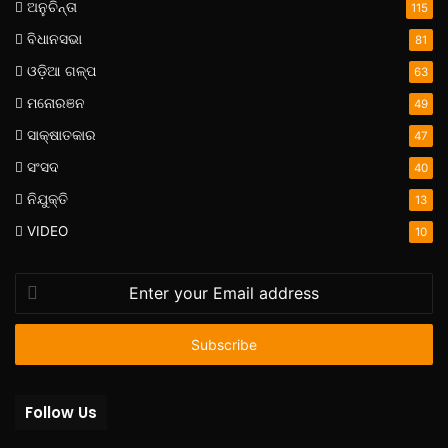
ଅନୁଚିନ୍ତା
115
ବିଧାନସଭା
81
ଓଡ଼ିଆ ଗଳ୍ପ
63
ମନୋରଞନ
49
ସାକ୍ଷାତକାର
47
ସଂସଦ
40
ନିଯୁକ୍ତି
13
VIDEO
10
Enter
your
Email
address
Follow Us