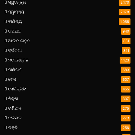
ସ୍ୱତନ୍ତ୍ର
2,170
ସ୍ୱାସ୍ଥ୍ୟ
2,178
ବାଣିଜ୍ୟ
1,055
ଅପରାଧ
940
ଆଇନ କାନୁନ
831
ଦୁର୍ଘଟଣା
821
ମନୋରଞ୍ଜନ
1,123
ପାଣିପାଗ
683
ଖେଳ
607
ସେଲିବ୍ରିଟି
455
ଶିକ୍ଷା
337
ରାଶିଫଳ
275
ବଲିଉଡ
273
ଭକ୍ତି
258