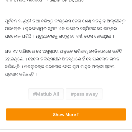
UTKAL PRAHARI
September 24, 2020
ପୂର୍ବତନ ମନ୍ତ୍ରୀ ତଥା ବରିଷ୍ଠ କଂଗ୍ରେସ ନେତା ଶେଖ୍ ମତଲୁବ ଅଲ୍ଲୀଙ୍କ
ପରଲୋକ । ଭୁବନେଶ୍ୱର ସ୍ଥିତ ଏକ ଘରୋଇ ହସ୍ପିଟାଲରେ ତାଙ୍କର
ପରଲୋକ ଘଟିଛି । ମୃତ୍ୟୁବେଳକୁ ତାଙ୍କୁ ୭୮ ବର୍ଷ ବୟସ ହୋଇଥିଲା ।
ଗତ ୧୪ ତାରିଖରେ ସେ ଅସୁସ୍ଥତା ଅନୁଭବ କରିବାରୁ ମେଡିକାଲରେ ଭର୍ତ୍ତି
ହୋଇଥିଲେ । ହେଲେ ଚିକିତ୍ସାଧୀନ ଅବସ୍ଥାରେ ହିଁ ସେ ପରଲୋକ ଗମନ
କରିଛନ୍ତି । ମତଲୁବଙ୍କ ପରଲୋକ ନେଇ ପୁଅ ମାସୁଦ ଅଲ୍ଲୀ ସୂଚନା
ପ୍ରଦାନ କରିଛନ୍ତି ।
Matlub Ali
pass away
Show More