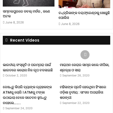
ସମ୍ବଲପୁରରେ ଡବଲ୍ ମର୍ଡର , ଜଣେ
ଚନ୍ଦ୍ରିକାଙ୍କ ବୟଫ୍ରେଣ୍ଡକୁ ଖୋଜୁଛି
ଅଟକ
ପୋଲିସ
June 8, 2026
June 8, 2026
Recent Videos
ଭାରତୀୟ ସଂସ୍କୃତି ଓ ପରମ୍ପରା ପାଇଁ
ମାରାଥନ ଜେରାର ସାମ୍ନା କଲେ ଦୀପିକା,
ଭାରତରେ କରୋନା ନିଜ ରୂପ ବଦଳାଇଛି
ଶ୍ରଦ୍ଧା ଓ ସାରା
October 2, 2020
September 26, 2020
ଦେଖନ୍ତୁ କିପରି ବ୍ୟାଙ୍କ ଗ୍ରାହକଙ୍କ
ମହିଳାଙ୍କ ପ୍ରତି ହେଉଥିବା ହିଂସାରେ
ATMରୁ ଚୋରି । ATMରୁ ଟଙ୍କା
ଓଡ଼ିଶା ତୃତୀୟ : ସାଂସଦ ଅପରାଜିତା
ଉଠାଇଲା ବେଳେ ସଚେତନ ହୁଅନ୍ତୁ
ଷଡଙ୍ଗୀ
ନହେଲେ……..
September 22, 2020
September 24, 2020