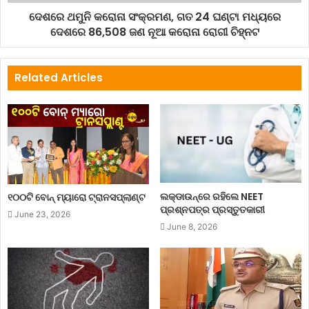
ଦେଶରେ ଥମୁନି କରୋନା ସଂକ୍ରମଣ, ଗତ 24 ଘଣ୍ଟା ମଧ୍ୟରେ
ଦେଶରେ 86,508 ଜଣ ନୂଆ କରୋନା ରୋଗୀ ଚିହ୍ନଟ
Related Articles
ଲକ୍‌ଡାଉନ୍‌ରେ ରହିଲେ NEET
୧୦୦ଟି ବୋନ୍ ମ୍ୟାରୋ ଟ୍ରାନସପ୍ଲାଣ୍ଟ
ପ୍ରଶ୍ନପତ୍ର ପ୍ରସ୍ତୁତକାରୀ
June 23, 2026
June 8, 2026