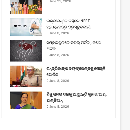
June 23, 2026
ଲକ୍‌ଡାଉନ୍‌ରେ ରହିଲେ NEET
ପ୍ରଶ୍ନପତ୍ର ପ୍ରସ୍ତୁତକାରୀ
June 8, 2026
ସମ୍ବଲପୁରରେ ଡବଲ୍ ମର୍ଡର , ଜଣେ
ଅଟକ
June 8, 2026
ଚନ୍ଦ୍ରିକାଙ୍କ ବୟଫ୍ରେଣ୍ଡକୁ ଖୋଜୁଛି
ପୋଲିସ
June 8, 2026
ବିଜୁ ଜନତା ଦଳକୁ ଆସୁଛନ୍ତି ସୁଜାତା ଆର୍‌.
ପାଣ୍ଡିଆନ୍
June 8, 2026