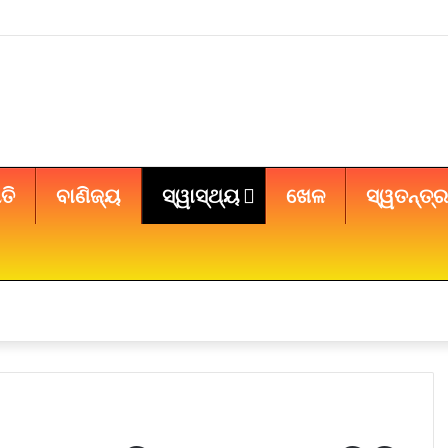
ତି
ବାଣିଜ୍ୟ
ସ୍ୱାସ୍ଥ୍ୟ
ଖେଳ
ସ୍ୱତନ୍ତ୍ର