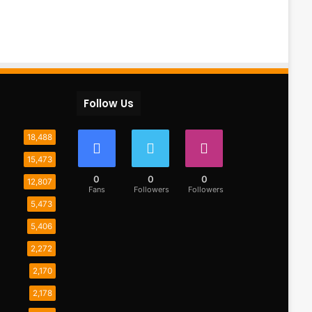
Follow Us
18,488
15,473
0
0
0
12,807
Fans
Followers
Followers
5,473
5,406
2,272
2,170
2,178