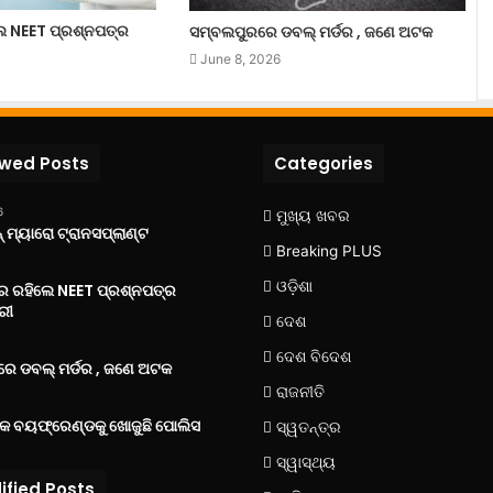
ଲେ NEET ପ୍ରଶ୍ନପତ୍ର
ସମ୍ବଲପୁରରେ ଡବଲ୍ ମର୍ଡର , ଜଣେ ଅଟକ
June 8, 2026
ewed Posts
Categories
6
ମୁଖ୍ୟ ଖବର
 ମ୍ୟାରୋ ଟ୍ରାନସପ୍ଲାଣ୍ଟ
Breaking PLUS
ଓଡ଼ିଶା
‌ରେ ରହିଲେ NEET ପ୍ରଶ୍ନପତ୍ର
ରୀ
ଦେଶ
ଦେଶ ବିଦେଶ
େ ଡବଲ୍ ମର୍ଡର , ଜଣେ ଅଟକ
ରାଜନୀତି
୍କ ବୟଫ୍ରେଣ୍ଡକୁ ଖୋଜୁଛି ପୋଲିସ
ସ୍ୱତନ୍ତ୍ର
ସ୍ୱାସ୍ଥ୍ୟ
ified Posts