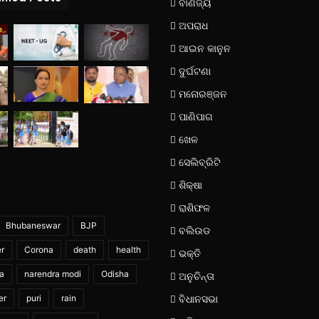
ବାଣିଜ୍ୟ
ଅପରାଧ
ଆଇନ କାନୁନ
ଦୁର୍ଘଟଣା
ମନୋରଞ୍ଜନ
ପାଣିପାଗ
ଖେଳ
ସେଲିବ୍ରିଟି
ଶିକ୍ଷା
ରାଶିଫଳ
Bhubaneswar
BJP
ବଲିଉଡ
er
Corona
death
health
ଭକ୍ତି
ia
narendra modi
Odisha
ଅନୁଚିନ୍ତା
er
puri
rain
ବିଧାନସଭା