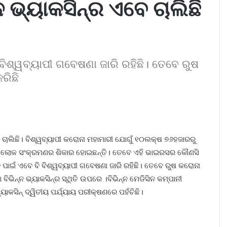
 ଭ୍ୟାକସିନ୍ର ଏବେ ଚାଲିଛି
ିଶ୍ୱବ୍ୟାପୀ ଗବେଷଣା ଜାରି ରହିଛି। ତେବେ ରୁଷ
ରିଛି
 ଚାଲିଛି। ବିଶ୍ୱବ୍ୟାପୀ କରୋନା ମହାମାରୀ ଯୋଗୁଁ ୧୦ଲକ୍ଷ ୭୬ହଜାରରୁ
ିକ ଲୋକ ସଂକ୍ରମଣର ଶିକାର ହୋଇଛନ୍ତି। ତେବେ ଏହି ଭାଇରସର କୌଣସି
 ପାଇଁ ଏ​ବେ ବି ବିଶ୍ୱବ୍ୟାପୀ ଗବେଷଣା ଜାରି ରହିଛି। ତେବେ ରୁଷ କରୋନା
ବିଭିନ୍ନ ଭ୍ୟାକସିନ୍ର ସ୍ଥିତି ଉପରେ ।ବିଭିନ୍ନ ମେଡିସିନ କମ୍ପାନୀ
କସିନ୍ ଦ୍ୱିତୀୟ ପର୍ଯ୍ୟାୟ ପରୀକ୍ଷଣରେ ପହଁଚିଛି।