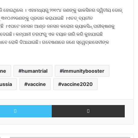
ଜି ହୋଇଥିଲେ । ଏହାମଧ୍ୟରୁ ୨୨୧୯୪ ଜଣଙ୍କୁ ଭାକସିନର ଦ୍ୱିତୀୟ ଡୋଜ୍
 ୩୧୦୬୨ଜଣଙ୍କୁ ପ୍ରଦାନ କରାଯାଇଛି ।ଏତତ୍ ବ୍ୟତୀତ
ହିଛି ।ଏପଟେ ଜନସନ ଆଣ୍ଡ ଜନସନ କରୋନା ଭ୍ୟାକସିନ୍ ପରୀକ୍ଷଣକୁ
ଦେଇଛି। କମ୍ପାନୀ ତରଫରୁ ଏକ ବୟାନ ଜାରି କରି କୁହାଯାଇଛି
ୀ ଭାବେ ରୋକି ଦିଆଯାଇଛି। ଗବେଷଣାରେ ଜଣେ ସ୍ୱେଚ୍ଛାସେବୀଙ୍କ
ine
humantrial
immunitybooster
ussia
vaccine
vaccine2020
Twitter
Share via Email