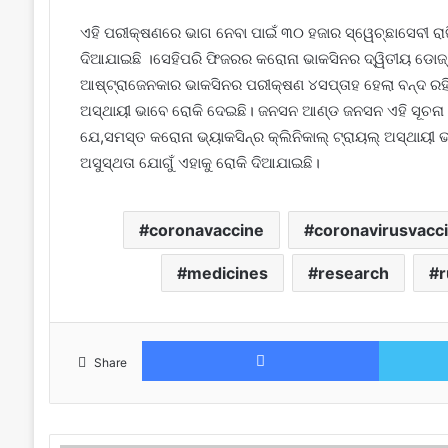
ଏହି ପରୀକ୍ଷଣରେ ଭାଗ ନେବା ପାଇଁ ୩୦ ହଜାର ସ୍ୱେଚ୍ଛାସେବୀ ରା
ଦିଆଯାଇଛି ।ସେହିପରି ଫିଜରର କରୋନା ଭାକସିନର ଦ୍ୱିତୀୟ ଡୋଜ୍
ଆଷ୍ଟ୍ରାଜେନକାର ଭାକସିନର ପରୀକ୍ଷଣ ୪ସପ୍ତାହ ହେଲା ବନ୍ଦ ର
ଅସ୍ଥାୟୀ ଭାବେ ରୋକି ଦେଇଛି। ଜନସନ ଆଣ୍ଡ ଜନସନ ଏହି ସୂଚନା 
ଯେ,ସମସ୍ତ କରୋନା ଭ୍ୟାକସିନ୍ର କ୍ଲିନିକାଲ୍ ଟ୍ରାୟଲ୍ ଅସ୍ଥାୟ
ଅସୁସ୍ଥତା ଯୋଗୁଁ ଏହାକୁ ରୋକି ଦିଆଯାଇଛି।
coronavaccine
coronavirusvacc
medicines
research
r
Facebook
Share