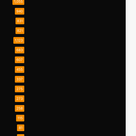
1,055
940
831
821
1,123
683
607
455
337
275
273
258
115
81