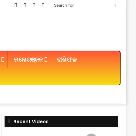
Facebook
Twitter
YouTube
Instagram
Search
for
ମନୋରଞ୍ଜନ
ରାଶିଫଳ
Sidebar
Recent Videos