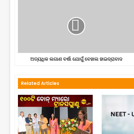
ଅତ୍ୟଧିକ ଲଗାଣ ବର୍ଷା ଯୋଗୁଁ ବେହାଲ ହାଇଦ୍ରାବାଦ
Related Articles