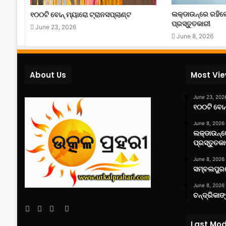
ଲକ୍‌ଡାଉନ୍‌ରେ ରହି
୧୦୦ଟି ବୋନ୍ ମ୍ୟାରୋ ଟ୍ରାନସପ୍ଲାଣ୍ଟ
ପ୍ରସ୍ତୁତକାରୀ
June 23, 2026
June 8, 2026
About Us
Most Vi
June 23, 202
୧୦୦ଟି ବୋନ୍
June 8, 2026
ଲକ୍‌ଡାଉନ୍
ପ୍ରସ୍ତୁତକା
June 8, 2026
ସମ୍ବଲପୁରର
June 8, 2026
ଚନ୍ଦ୍ରିକାଙ
Facebook
Twitter
YouTube
Instagram
Last Mod