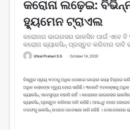
କରୋନା ଲଢ଼େଇ: ବିଭିନ୍ନ
ହ୍ୟୁମେନ ଟ୍ରାଏଲ
କରୋନାର ଭାଇରସର ଭାକସିନ ପାଇଁ ଏ​ବେ ବି ବ
କରୋନା ଭ୍ୟାକସିନ୍ ପ୍ରସ୍ତୁତ କରିବାର ଦାବି କ
Utkal Prahari S.S
October 14, 2020
ବିଶ୍ୱର ପ୍ରାୟ ୨୦୦ରୁ ଅଧିକ ଦେଶରେ କରୋନା କାୟା ବିସ୍ତାର କରି
ଅଧିକ ଲୋକଙ୍କ ମୃତ୍ୟୁ ହୋଇ ସାରିଛି। ୩କୋଟି ୭୪ଲକ୍ଷରୁ ଅଧ
ଭ୍ୟାକସିନ୍ ଏବେସୁଦ୍ଧା ବାହାରି ନାହିଁ । କରୋନାର ଭାଇରସର ଭାକସିନ
ଭ୍ୟାକସିନ୍ ପ୍ରସ୍ତୁତ କରିବାର ଦାବି କରିଛି। ଆସନ୍ତୁ ନଜର ପକାଇବା 
ତରଫରୁ ଭାକସିନ୍ ଉପରେ ଗବେଷଣା ଜାରି ରହିଛି । ମୋଡେରନାର ଭ୍ୟା