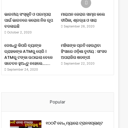
ଭାରତୀୟ ସଂସ୍କୃତି ଓ ପରମ୍ପରା
ମାରାଥନ ଜେରାର ସାମ୍ନା କଲେ
ପାଇଁ ଭାରତରେ କରୋନା ନିଜ ରୂପ
ଦୀପିକା, ଶ୍ରଦ୍ଧା ଓ ସାରା
ବଦଳାଇଛି
September 26, 2020
October 2, 2020
ଦେଖନ୍ତୁ କିପରି ବ୍ୟାଙ୍କ
ମହିଳାଙ୍କ ପ୍ରତି ହେଉଥିବା
ଗ୍ରାହକଙ୍କ ATMରୁ ଚୋରି ।
ହିଂସାରେ ଓଡ଼ିଶା ତୃତୀୟ : ସାଂସଦ
ATMରୁ ଟଙ୍କା ଉଠାଇଲା ବେଳେ
ଅପରାଜିତା ଷଡଙ୍ଗୀ
ସଚେତନ ହୁଅନ୍ତୁ ନହେଲେ……..
September 22, 2020
September 24, 2020
Popular
୧୦୦ଟି ବୋନ୍ ମ୍ୟାରୋ ଟ୍ରାନସପ୍ଲାଣ୍ଟ