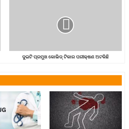
ଦୁଇଟି ପ୍ରମୁଖ କୋଭିଡ୍‌ ଟିକାର ପରୀକ୍ଷଣ ଅଟକିଛି