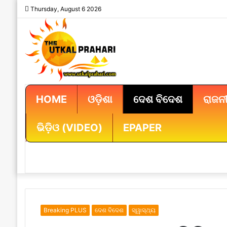
Thursday, August 6 2026
HOME
ଓଡ଼ିଶା
ଦେଶ ବିଦେଶ
ରାଜନୀ
ଭିଡ଼ିଓ (VIDEO)
EPAPER
Breaking PLUS
ଦେଶ ବିଦେଶ
ସ୍ୱାସ୍ଥ୍ୟ