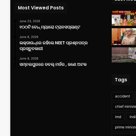
Most Viewed Posts
June 23, 2026
୧୦୦ଟି ବୋନ୍ ମ୍ୟାରୋ ଟ୍ରାନସପ୍ଲାଣ୍ଟ
June 8, 2026
ଲକ୍‌ଡାଉନ୍‌ରେ ରହିଲେ NEET ପ୍ରଶ୍ନପତ୍ର
ପ୍ରସ୍ତୁତକାରୀ
June 8, 2026
ସମ୍ବଲପୁରରେ ଡବଲ୍ ମର୍ଡର , ଜଣେ ଅଟକ
Tags
accident
chief minist
imd
Ind
prime minist