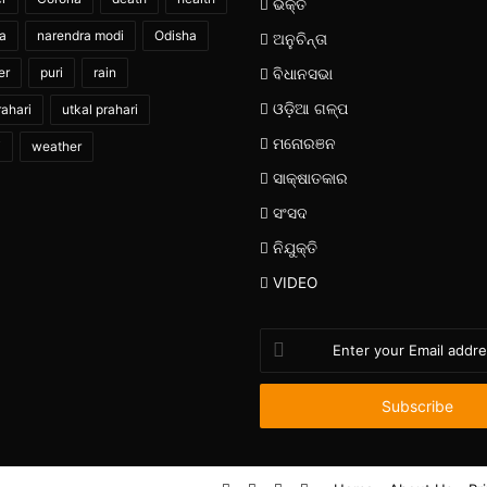
ଭକ୍ତି
ia
narendra modi
Odisha
ଅନୁଚିନ୍ତା
er
puri
rain
ବିଧାନସଭା
ଓଡ଼ିଆ ଗଳ୍ପ
ahari
utkal prahari
ମନୋରଞନ
i
weather
ସାକ୍ଷାତକାର
ସଂସଦ
ନିଯୁକ୍ତି
VIDEO
Enter
your
Email
address