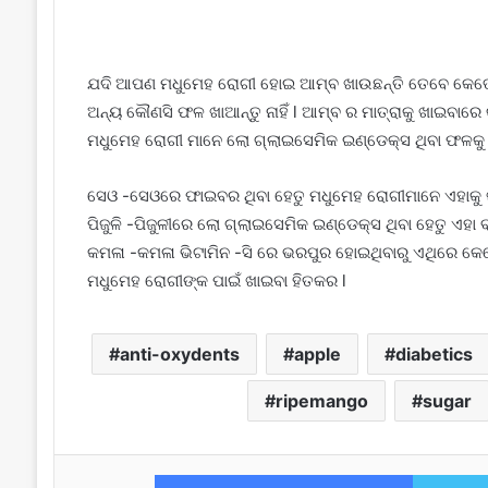
ଯଦି ଆପଣ ମଧୁମେହ ରୋଗୀ ହୋଇ ଆମ୍ବ ଖାଉଛନ୍ତି ତେବେ କେତୋଟି
ଅନ୍ୟ କୌଣସି ଫଳ ଖାଆନ୍ତୁ ନାହିଁ l ଆମ୍ବ ର ମାତ୍ରାକୁ ଖାଇବାରେ କ
ମଧୁମେହ ରୋଗୀ ମାନେ ଲୋ ଗ୍ଲାଇସେମିକ ଇଣ୍ଡେକ୍ସ ଥିବା ଫଳକୁ ଖ
ସେଓ -ସେଓରେ ଫାଇବର ଥିବା ହେତୁ ମଧୁମେହ ରୋଗୀମାନେ ଏହାକୁ ଖ
ପିଜୁଳି -ପିଜୁଳୀରେ ଲୋ ଗ୍ଲାଇସେମିକ ଇଣ୍ଡେକ୍ସ ଥିବା ହେତୁ ଏହା ବ
କମଳା -କମଳା ଭିଟାମିନ -ସି ରେ ଭରପୁର ହୋଇଥିବାରୁ ଏଥିରେ କେତେ
ମଧୁମେହ ରୋଗୀଙ୍କ ପାଇଁ ଖାଇବା ହିତକର l
anti-oxydents
apple
diabetics
ripemango
sugar
Facebook