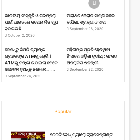
ଭାରତୀୟ ସଂସ୍କୃତି ଓ ପରମ୍ପରା
ମାରାଥନ ଜେରାର ସାମ୍ନା କଲେ
ପାଇଁ ଭାରତରେ କରୋନା ନିଜ ରୂପ
ଦୀପିକା, ଶ୍ରଦ୍ଧା ଓ ସାରା
ବଦଳାଇଛି
September 26, 2020
October 2, 2020
ଦେଖନ୍ତୁ କିପରି ବ୍ୟାଙ୍କ
ମହିଳାଙ୍କ ପ୍ରତି ହେଉଥିବା
ଗ୍ରାହକଙ୍କ ATMରୁ ଚୋରି ।
ହିଂସାରେ ଓଡ଼ିଶା ତୃତୀୟ : ସାଂସଦ
ATMରୁ ଟଙ୍କା ଉଠାଇଲା ବେଳେ
ଅପରାଜିତା ଷଡଙ୍ଗୀ
ସଚେତନ ହୁଅନ୍ତୁ ନହେଲେ……..
September 22, 2020
September 24, 2020
Popular
୧୦୦ଟି ବୋନ୍ ମ୍ୟାରୋ ଟ୍ରାନସପ୍ଲାଣ୍ଟ