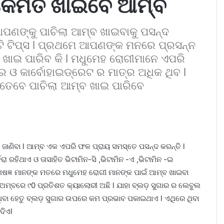
କେମିତି ଖାଇବେ ଆମ୍ବ
ପଣଙ୍କୁ ପାଚିଲା ଆମ୍ବ ଖାଇବାକୁ ପସନ୍ଦ
ୋଟି ଟିପ୍ସ l ପ୍ରଥମେ ଆପଣଙ୍କ ମନରେ ପ୍ରସନ୍ନ
ଖାଇ ପାରିବ କି l ମଧୁମେହ ରୋଗୀମାନେ ଏପରି
ର ଓ କାର୍ବୋହାଇଡ୍ରେଟ ର ମାତ୍ର ଅଧିକ ଥିବ l
େ ତେବେ ପାଚିଲା ଆମ୍ବ ଖାଇ ପାରିବେ
ଜାଣିବା l ଆମ୍ବ ଏକ ଏପରି ଫଳ ପ୍ରାୟ ସମସ୍ତେ ପସନ୍ଦ କରନ୍ତି l
ରା ରହିଥାଏ ଓ ତାସାହିତ ଭିଟାମିନ-ସି ,ଭିଟାମିନ -ଏ ,ଭିଟାମିନ -ଇ
ଷଜ୍ଞ ମାନଙ୍କ ମତରେ ମଧୁମେହ ରୋଗୀ ମାନଙ୍କ ପାଇଁ ଆମ୍ବ ଖାଇବା
ଅମ୍ବରେ ୯0 ପ୍ରତିଶତ କ୍ୟାଲୋରୀ ଅଛି l ଯାହା ବ୍ଲଡ଼ ସୁଗାର ର ଲେବୁଲ
ଥିବା ହେତୁ ବ୍ଲଡ଼ ସୁଗାର ଉପରେ କମ ପ୍ରଭାବ ପକାଇଥାଏ l ଏଥିରେ ଥିବା
ଦିଏl