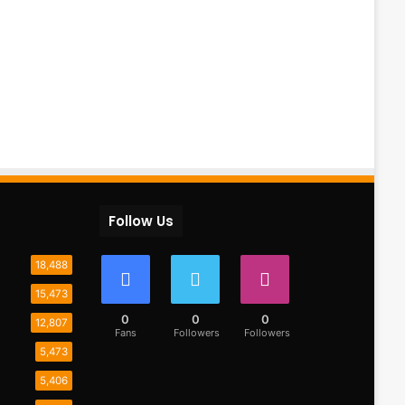
Follow Us
18,488
15,473
0
0
0
12,807
Fans
Followers
Followers
5,473
5,406