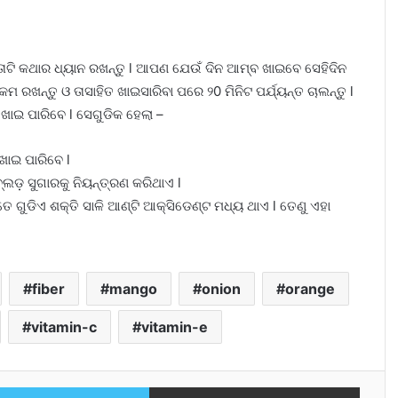
 କଥାର ଧ୍ୟାନ ରଖନ୍ତୁ l ଆପଣ ଯେଉଁ ଦିନ ଆମ୍ବ ଖାଇବେ ସେହିଦିନ
ମ ରଖନ୍ତୁ ଓ ତାସାହିତ ଖାଇସାରିବା ପରେ ୨0 ମିନିଟ ପର୍ଯ୍ୟନ୍ତ ଚାଲନ୍ତୁ l
ାଇ ପାରିବେ l ସେଗୁଡିକ ହେଲା –
ାଇ ପାରିବେ l
୍ଲଡ଼ ସୁଗାରକୁ ନିୟନ୍ତ୍ରଣ କରିଥାଏ l
 ଗୁଡିଏ ଶକ୍ତି ସାଳି ଆଣ୍ଟି ଆକ୍ସିଡେଣ୍ଟ ମଧ୍ୟ ଥାଏ l ତେଣୁ ଏହା
fiber
mango
onion
orange
vitamin-c
vitamin-e
Twitter
Share via Email