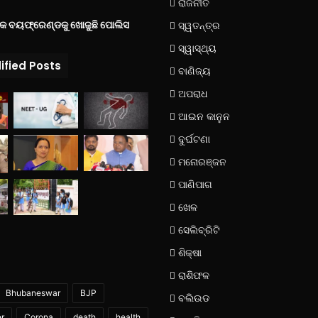
ରାଜନୀତି
୍କ ବୟଫ୍ରେଣ୍ଡକୁ ଖୋଜୁଛି ପୋଲିସ
ସ୍ୱତନ୍ତ୍ର
ସ୍ୱାସ୍ଥ୍ୟ
ified Posts
ବାଣିଜ୍ୟ
ଅପରାଧ
ଆଇନ କାନୁନ
ଦୁର୍ଘଟଣା
ମନୋରଞ୍ଜନ
ପାଣିପାଗ
ଖେଳ
ସେଲିବ୍ରିଟି
ଶିକ୍ଷା
ରାଶିଫଳ
Bhubaneswar
BJP
ବଲିଉଡ
er
Corona
death
health