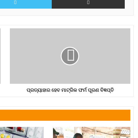
ପ୍ରତ୍ୟାହାର ହେବ ମାଟ୍ରିକ ଫର୍ମ ପୂରଣ ବିଜ୍ଞପ୍ତି