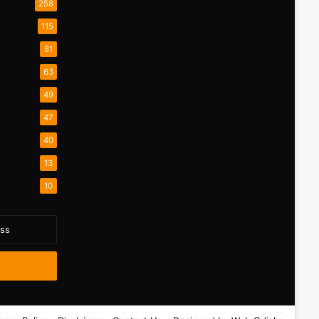
258
115
81
63
49
47
40
13
10