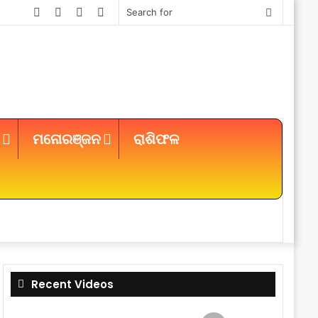
Facebook
Twitter
YouTube
Instagram
Search
for
ମନୋରଞ୍ଜନ
ରାଶିଫଳ
Sidebar
Recent Videos