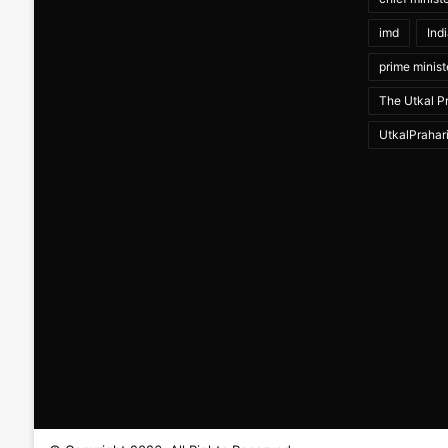
imd
Ind
prime minist
The Utkal Pr
UtkalPrahar