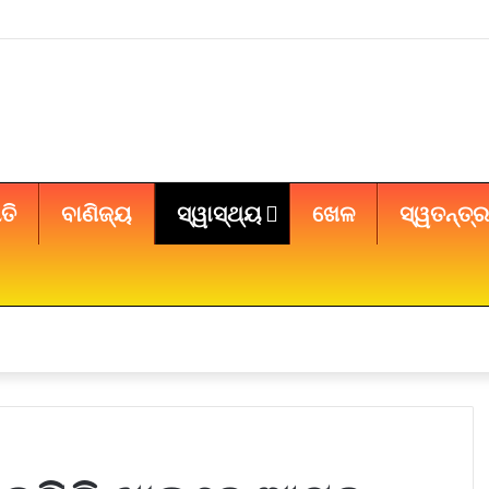
ତି
ବାଣିଜ୍ୟ
ସ୍ୱାସ୍ଥ୍ୟ
ଖେଳ
ସ୍ୱତନ୍ତ୍ର