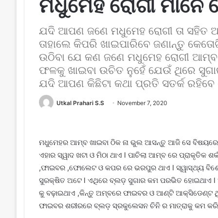
ମଧୁମେହ ରୋଗୀ ମାନେ 
ଯଦି ଆପଣ ଜଣେ ମଧୁମେହ ରୋଗୀ ତା ସହିତ ଆ
ତାହାଲେ କିପରି ଖାଇପାରିବେ ଜଣାନ୍ତୁ କେତ
ଉଠିବା ଯେ କଣ ଜଣେ ମଧୁମେହ ରୋଗୀ ଆମ୍ବ 
ଫଳକୁ ଖାଇବା ଉଚିତ ନୁହେଁ ଯେଉଁ ଥିରେ ସୁଗା
ଯଦି ଆପଣ କିଛିଟା କଥା ପ୍ରତି ସତର୍କ ରହିବ
Utkal Prahari S.S
November 7, 2020
ମଧୁମେହର ଆମ୍ବ ଖାଇବା ଠିକ ନା ଭୁଲ ଆସନ୍ତୁ ଆଜି ସେ ବିଷୟରେ 
ଏହାର ସ୍ୱାଦ ଖଟା ଓ ମିଠା ଥାଏ l ପାଚିଲା ଆମ୍ବ ରେ ପ୍ରାକୃତିକ ଶର୍କ
,ଫାଇବର ,ଫୋଲେଟ ଓ କପର ରେ ଭରପୁର ଥାଏ l ସ୍ୱାସ୍ଥ୍ୟ ବିଶେ
ସୁରକ୍ଷିତ ଅଟେ l ଏଥିରେ ବ୍ଲଡ଼ ସୁଗାର କମ ପରଭିତ ହୋଇଥାଏ l 
କୁ ବଢ଼ାଇଥାଏ ,କିନ୍ତୁ ଅମ୍ବରେ ଫାଇବର ଓ ଆଣ୍ଟି ଆକ୍ସିଡେଣ୍ଟ 
ଫାଇବର ଶରୀରରେ ବ୍ଲଡ଼ ସ୍ରକୁଲେସନ ଚିନି ର ମାତ୍ରାକୁ କମ କରି