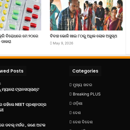
୍ରି ବିରୋଧରେ ମେ ୨୦ରେ
ବିବାହ ଭୋଜି ଖାଇ ୮୦ରୁ ଅଧିକ ଲୋକ ଅସୁସ୍ଥ
 ଡାକରା
May 9, 2026
ewed Posts
Categories
6
ମୁଖ୍ୟ ଖବର
 ମ୍ୟାରୋ ଟ୍ରାନସପ୍ଲାଣ୍ଟ
Breaking PLUS
ଓଡ଼ିଶା
‌ରେ ରହିଲେ NEET ପ୍ରଶ୍ନପତ୍ର
ରୀ
ଦେଶ
ଦେଶ ବିଦେଶ
େ ଡବଲ୍ ମର୍ଡର , ଜଣେ ଅଟକ