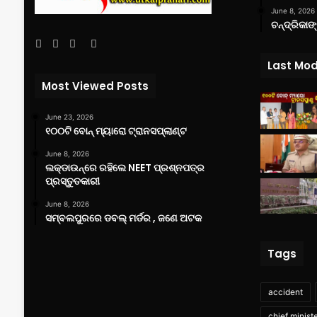
June 8, 2026
ଚନ୍ଦ୍ରିକାଙ
Facebook
Twitter
YouTube
Instagram
Last Mod
Most Viewed Posts
June 23, 2026
୧୦୦ଟି ବୋନ୍ ମ୍ୟାରୋ ଟ୍ରାନସପ୍ଲାଣ୍ଟ
June 8, 2026
ଲକ୍‌ଡାଉନ୍‌ରେ ରହିଲେ NEET ପ୍ରଶ୍ନପତ୍ର
ପ୍ରସ୍ତୁତକାରୀ
June 8, 2026
ସମ୍ବଲପୁରରେ ଡବଲ୍ ମର୍ଡର , ଜଣେ ଅଟକ
Tags
accident
chief minist