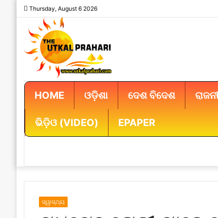
Thursday, August 6 2026
HOME
ଓଡ଼ିଶା
ଦେଶ ବିଦେଶ
ରାଜନୀ
ଭିଡ଼ିଓ (VIDEO)
EPAPER
ସ୍ୱାସ୍ଥ୍ୟ