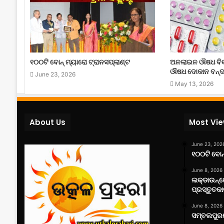
୧୦୦ଟି ବୋନ୍ ମ୍ୟାରୋ ଟ୍ରାନସପ୍ଲାଣ୍ଟ
ଅନଲାଇନ ଔଷଧ ବିକ
ଔଷଧ ଦୋକାନ ବନ୍ଦ
June 23, 2026
May 13, 2026
About Us
Most Vi
June 23, 202
୧୦୦ଟି ବୋନ୍
June 8, 2026
ଲକ୍‌ଡାଉନ୍
ପ୍ରସ୍ତୁତକା
June 8, 2026
ସମ୍ବଲପୁରର