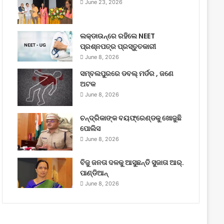
June 23, 2026
ଲକ୍‌ଡାଉନ୍‌ରେ ରହିଲେ NEET
ପ୍ରଶ୍ନପତ୍ର ପ୍ରସ୍ତୁତକାରୀ
June 8, 2026
ସମ୍ବଲପୁରରେ ଡବଲ୍ ମର୍ଡର , ଜଣେ
ଅଟକ
June 8, 2026
ଚନ୍ଦ୍ରିକାଙ୍କ ବୟଫ୍ରେଣ୍ଡକୁ ଖୋଜୁଛି
ପୋଲିସ
June 8, 2026
ବିଜୁ ଜନତା ଦଳକୁ ଆସୁଛନ୍ତି ସୁଜାତା ଆର୍‌.
ପାଣ୍ଡିଆନ୍
June 8, 2026