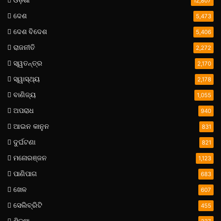
12,807
ଦେଶ
5,473
ଦେଶ ବିଦେଶ
5,406
ରାଜନୀତି
2,272
ସ୍ୱତନ୍ତ୍ର
2,170
ସ୍ୱାସ୍ଥ୍ୟ
2,178
ବାଣିଜ୍ୟ
1,055
ଅପରାଧ
940
ଆଇନ କାନୁନ
831
ଦୁର୍ଘଟଣା
821
ମନୋରଞ୍ଜନ
1,123
ପାଣିପାଗ
683
ଖେଳ
607
ସେଲିବ୍ରିଟି
455
ଶିକ୍ଷା