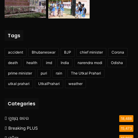
Tags
accident
Bhubaneswar
BJP
chief minister
Corona
death
health
imd
India
narendra modi
Odisha
prime minister
puri
rain
The Utkal Prahari
utkal prahari
UtkalPrahari
weather
Categories
ମୁଖ୍ୟ ଖବର
18,488
Breaking PLUS
15,473
ଓଡ଼ିଶା