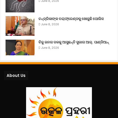
June 8, 2026
ଚନ୍ଦ୍ରିକାଙ୍କ ବୟଫ୍ରେଣ୍ଡକୁ ଖୋଜୁଛି ପୋଲିସ
June 8, 2026
ବିଜୁ ଜନତା ଦଳକୁ ଆସୁଛନ୍ତି ସୁଜାତା ଆର୍‌. ପାଣ୍ଡିଆନ୍
June 8, 2026
About Us