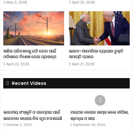
May 5, 2026
April 25, 2026
ଖଣିଜ ପରିବହନକୁ ଗତି ଦେବା ପାଇଁ
ଭାରତ-ଆମେରିକା ବ୍ୟାପାର ଚୁକ୍ତି
ଓଡିଶାରେ ବିଶେଷ ରେଲ ପ୍ରକଳ୍ପ
ସମାପ୍ତି ପଥରେ
April 22, 2026
April 21, 2026
Recent Videos
ଭାରତୀୟ ସଂସ୍କୃତି ଓ ପରମ୍ପରା ପାଇଁ
ମାରାଥନ ଜେରାର ସାମ୍ନା କଲେ ଦୀପିକା,
ଭାରତରେ କରୋନା ନିଜ ରୂପ ବଦଳାଇଛି
ଶ୍ରଦ୍ଧା ଓ ସାରା
October 2, 2020
September 26, 2020