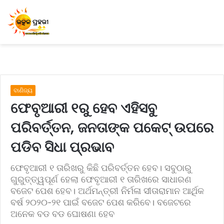
ବାଣିଜ୍ୟ
ଫେବୃଆରୀ ୧ରୁ ହେବ ଏହିସବୁ
ପରିବର୍ତ୍ତନ, ଜନତାଙ୍କ ପକେଟ୍ ଉପରେ
ପଡିବ ସିଧା ପ୍ରଭାବ
ଫେବୃଆରୀ ୧ ତାରିଖରୁ କିଛି ପରିବର୍ତ୍ତନ ହେବ। ସବୁଠାରୁ
ଗୁରୁତ୍ତ୍ୱପୂର୍ଣ ହେଲା ଫେବୃଆରୀ ୧ ତାରିଖରେ ସାଧାରଣ
ବଜେଟ ପେଶ ହେବ। ଅର୍ଥମନ୍ତ୍ରୀ ନିର୍ମଳା ସୀତାରାମାନ ଆର୍ଥିକ
ବର୍ଷ ୨୦୨୦-୨୧ ପାଇଁ ବଜେଟ ପେଶ କରିବେ। ବଜେଟରେ
ଅନେକ ବଡ ବଡ ଘୋଷଣା ହେବ