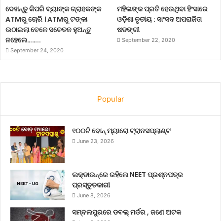
ଦେଖନ୍ତୁ କିପରି ବ୍ୟାଙ୍କ ଗ୍ରାହକଙ୍କ
ମହିଳାଙ୍କ ପ୍ରତି ହେଉଥିବା ହିଂସାରେ
ATMରୁ ଚୋରି । ATMରୁ ଟଙ୍କା
ଓଡ଼ିଶା ତୃତୀୟ : ସାଂସଦ ଅପରାଜିତା
ଉଠାଇଲା ବେଳେ ସଚେତନ ହୁଅନ୍ତୁ
ଷଡଙ୍ଗୀ
ନହେଲେ……..
September 22, 2020
September 24, 2020
Popular
୧୦୦ଟି ବୋନ୍ ମ୍ୟାରୋ ଟ୍ରାନସପ୍ଲାଣ୍ଟ
June 23, 2026
ଲକ୍‌ଡାଉନ୍‌ରେ ରହିଲେ NEET ପ୍ରଶ୍ନପତ୍ର
ପ୍ରସ୍ତୁତକାରୀ
June 8, 2026
ସମ୍ବଲପୁରରେ ଡବଲ୍ ମର୍ଡର , ଜଣେ ଅଟକ