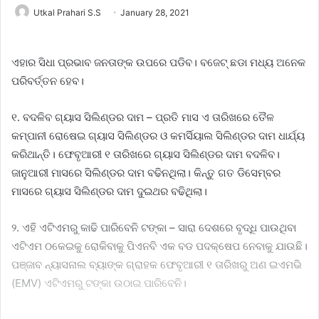
Utkal Prahari S.S
January 28, 2021
ଏହାର ସିଧା ପ୍ରଭାବ ଜନତାଙ୍କ ଉପରେ ପଡିବ। ବଜେଟ୍ ଛଡା ମଧ୍ୟ ଅନେକ
ପରିବର୍ତ୍ତନ ହେବ।
୧. ବଦଳିବ ଗ୍ୟାସ ସିଲିଣ୍ଡର ଦାମ – ପ୍ରତି ମାସ ଏ ତାରିଖରେ ତୈଳ
କମ୍ପାନୀ ରୋଷେଇ ଗ୍ୟାସ ସିଲିଣ୍ଡର ଓ କମର୍ସିୟାଲ ସିଲିଣ୍ଡର ଦାମ ଧାର୍ଯ୍ୟ
କରିଥାନ୍ତି। ଫେବୃଆରୀ ୧ ତାରିଖରେ ଗ୍ୟାସ ସିଲିଣ୍ଡର ଦାମ ବଦଳିବ।
ଜାନୁଆରୀ ମାସରେ ସିଲିଣ୍ଡର ଦାମ ବଢିନଥିଲା। କିନ୍ତୁ ଗତ ଡିସେମ୍ବର
ମାସରେ ଗ୍ୟାସ ସିଲିଣ୍ଡର ଦାମ ଦୁଇଥର ବଢିଥିଲା।
୨. ଏହି ଏଟିଏମରୁ କାଢି ପାରିବେନି ଟଙ୍କା – ସାରା ଦେଶରେ ବୃଦ୍ଧି ପାଉଥିବା
ଏଟିଏମ ଠକେଇକୁ ରୋକିବାକୁ ପିଏନବି ଏକ ବଡ ପଦକ୍ଷେପ ନେବାକୁ ଯାଉଛି।
ପଞ୍ଜାବ ନ୍ୟାସନାଲ ବ୍ୟାଙ୍କ ଗ୍ରାହକ ଫେବୃଆରୀ ୧ ତାରିଖରୁ ଅଣ ଇଏମଭି
(EMV) ଏଟିଏମରୁ ଟଙ୍କା ଉଠାଇ ପାରିବେନି।