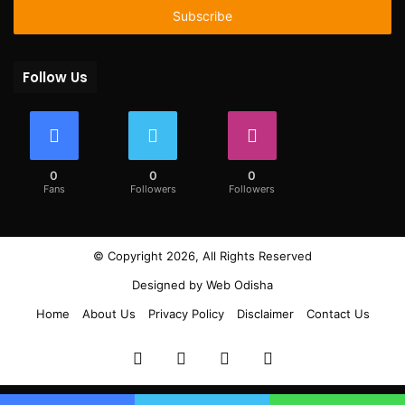
address
Follow Us
0
0
0
Fans
Followers
Followers
© Copyright 2026, All Rights Reserved
Designed by
Web Odisha
Home
About Us
Privacy Policy
Disclaimer
Contact Us
Facebook
Twitter
YouTube
Instagram