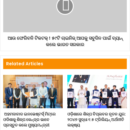
customduty
ECONOMY
money
ଆଉ ଫେରିବନି ଟିକଟକ୍ ! ୫୯ଟି ଚାଇନିଜ୍ ଆପକୁ ସବୁଦିନ ପାଇଁ ବ୍ୟାନ୍
କଲେ ଭାରତ ସରକାର
Related Articles
ଅହମଦାବାଦ ଇନଭେଷ୍ଟର୍ସ୍ ମିଟ୍‌ରେ
ଓଡ଼ିଶାରେ ଶିଳ୍ପ ବିପ୍ଲବର ନୂତନ ଯୁଗ:
ଓଡିଶାକୁ ଶିଳ୍ପ କେନ୍ଦ୍ର ଭାବେ
୨୦୪୭ ସୁଦ୍ଧା ୧.୫ ଟ୍ରିଲିୟନ୍ ଅର୍ଥନୀତି
ପ୍ରସ୍ତୁତ କଲେ ମୁଖ୍ୟମନ୍ତ୍ରୀ
ଲକ୍ଷ୍ୟ