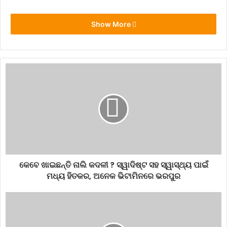
Show More
୩. ଆରମ୍ଭ ହେବ ଅନ୍ତରାଷ୍ଟ୍ରୀୟ ବିମାନ ସେବା – ଏୟାର ଇଣ୍ଡିଆ
ଏକ୍ସପ୍ରେସ ନୂଆ ଘରୋଇ ଓ ଅନ୍ତରାଷ୍ଟ୍ରୀୟ ବିମାନ ସେବା ଆରମ୍ଭ
କରିବାକୁ ଘୋଷଣା କରିଛି। ଫେବୃଆରୀରୁ ମାର୍ଚ୍ଚ ୨୭ ତାରିଖ ମଧ୍ୟରେ ତ୍ରିଚି
ଓ ସିଙ୍ଗାପୁର ମଧ୍ୟରେ ପ୍ରତିଦିନ ବିମାନ ଚଳାଚଳ ଆରମ୍ଭ କରିବ। ଏହି
ରୁଟରେ ଅନ୍ୟ କନେକ୍ସନ ମଧ୍ୟ ରହିବ, ଯେଭଳି ବିଜୟବାଡା, ହାଇଦ୍ରାବାଦ,
ମେଙ୍ଗାଲୁରୁ, କୋଝିକୋଡ଼, କୁନ୍ନୁର ଓ କୋଚି। ଏହା ପୂର୍ବରୁ ଜାନୁଆରୀରେ
ମଧ୍ୟ ଏୟାର ଇଣ୍ଡିଆ ଏକ୍ସପ୍ରେସ କିଛି ବିମାନ ଚଳାଚଳ ଆରମ୍ଭ କରିଛି।
୪. କମ୍ ହୋଇପାରେ ଏହିସବୁ ଜିନିଷର ଦାମ – ଫେବୃଆରୀ ୧ ତାରିଖରୁ ମୋଦି
ସରକାର ବଜେଟ ପେଶ କରିବେ। ସରକାର ଅନେକ ବସ୍ତୁରୁ ସୀମା ଶୁଳ୍କ
(Custom duty) ରିହାତି ଦେଇପାରନ୍ତି। ଦୂର ସଂଚାର ଉପକରଣ, ରବର
କେବେ ଖାଇଛନ୍ତି ନାଲି କଦଳୀ ? ସ୍ୱାଦିଷ୍ଟ ସହ ସ୍ୱାସ୍ଥ୍ୟ ପାଇଁ
ତିଆରି ଉତ୍ପାଦ, ଚମଡା, ପଲିସ ହୀରା ଆଦିରୁ ଆମଦାନୀ ଶୁଳ୍କ ରିହାତି
ମଧ୍ୟ ହିତକର, ଅନେକ ଭିଟାମିନରେ ଭରପୁର
କରାଯାଇପାରେ ବୋଲି କୁହାଯାଉଛି।
#Sbicustomer
Business