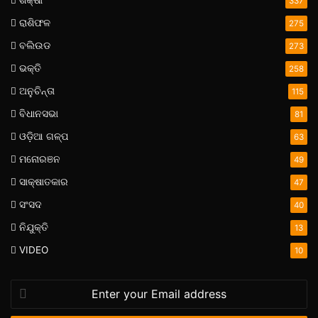
337
ରାଶିଫଳ
275
ବଲିଉଡ
273
ଭକ୍ତି
258
ଅନୁଚିନ୍ତା
115
ବିଧାନସଭା
81
ଓଡ଼ିଆ ଗଳ୍ପ
63
ମନୋରଞନ
49
ସାକ୍ଷାତକାର
47
ସଂସଦ
40
ନିଯୁକ୍ତି
13
VIDEO
10
Enter
your
Email