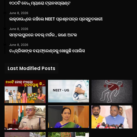
୧୦୦ଟି ବୋନ୍ ମ୍ୟାରୋ ଟ୍ରାନସପ୍ଲାଣ୍ଟ
June 8, 2026
ଲକ୍‌ଡାଉନ୍‌ରେ ରହିଲେ NEET ପ୍ରଶ୍ନପତ୍ର ପ୍ରସ୍ତୁତକାରୀ
June 8, 2026
ସମ୍ବଲପୁରରେ ଡବଲ୍ ମର୍ଡର , ଜଣେ ଅଟକ
June 8, 2026
ଚନ୍ଦ୍ରିକାଙ୍କ ବୟଫ୍ରେଣ୍ଡକୁ ଖୋଜୁଛି ପୋଲିସ
Last Modified Posts