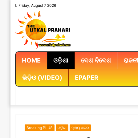
Friday, August 7 2026
HOME
ଓଡ଼ିଶା
ଦେଶ ବିଦେଶ
ରାଜନୀ
ଭିଡ଼ିଓ (VIDEO)
EPAPER
Breaking PLUS
ଓଡ଼ିଶା
ମୁଖ୍ୟ ଖବର