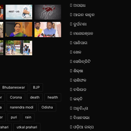
ଅପରାଧ
ଆଇନ କାନୁନ
ଦୁର୍ଘଟଣା
ମନୋରଞ୍ଜନ
ପାଣିପାଗ
ଖେଳ
ସେଲିବ୍ରିଟି
ଶିକ୍ଷା
ରାଶିଫଳ
Bhubaneswar
BJP
ବଲିଉଡ
er
Corona
death
health
ଭକ୍ତି
ia
narendra modi
Odisha
ଅନୁଚିନ୍ତା
er
puri
rain
ବିଧାନସଭା
ଓଡ଼ିଆ ଗଳ୍ପ
ahari
utkal prahari