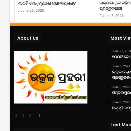
ଲକ୍‌ଡାଉନ୍‌ରେ ରହି
୧୦୦ଟି ବୋନ୍ ମ୍ୟାରୋ ଟ୍ରାନସପ୍ଲାଣ୍ଟ
ପ୍ରସ୍ତୁତକାରୀ
June 23, 2026
June 8, 2026
About Us
Most Vi
June 23, 202
୧୦୦ଟି ବୋନ୍
June 8, 2026
ଲକ୍‌ଡାଉନ୍
ପ୍ରସ୍ତୁତକା
June 8, 2026
ସମ୍ବଲପୁରର
June 8, 2026
ଚନ୍ଦ୍ରିକାଙ
Facebook
Twitter
YouTube
Instagram
Last Mod