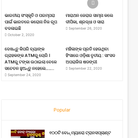
ଭାରତୀୟ ସଂସ୍କୃତି ଓ ପରମ୍ପରା
ମାରାଥନ ଜେରାର ସାମ୍ନା କଲେ
ପାଇଁ ଭାରତରେ କରୋନା ନିଜ ରୂପ
ଦୀପିକା, ଶ୍ରଦ୍ଧା ଓ ସାରା
ବଦଳାଇଛି
September 26, 2020
October 2, 2020
ଦେଖନ୍ତୁ କିପରି ବ୍ୟାଙ୍କ
ମହିଳାଙ୍କ ପ୍ରତି ହେଉଥିବା
ଗ୍ରାହକଙ୍କ ATMରୁ ଚୋରି ।
ହିଂସାରେ ଓଡ଼ିଶା ତୃତୀୟ : ସାଂସଦ
ATMରୁ ଟଙ୍କା ଉଠାଇଲା ବେଳେ
ଅପରାଜିତା ଷଡଙ୍ଗୀ
ସଚେତନ ହୁଅନ୍ତୁ ନହେଲେ……..
September 22, 2020
September 24, 2020
Popular
୧୦୦ଟି ବୋନ୍ ମ୍ୟାରୋ ଟ୍ରାନସପ୍ଲାଣ୍ଟ