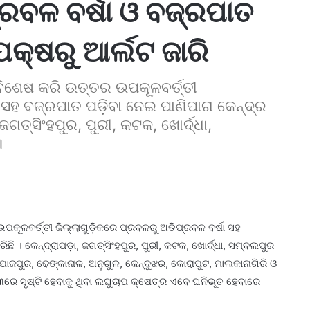
୍ରବଳ ବର୍ଷା ଓ ବଜ୍ରପାତ
କ୍ଷରୁ ଆର୍ଲଟ ଜାରି
 ବିଶେଷ କରି ଉତ୍ତର ଉପକୂଳବର୍ତ୍ତୀ
ା ସହ ବଜ୍ରପାତ ପଡ଼ିବା ନେଇ ପାଣିପାଗ କେନ୍ଦ୍ର
 ଜଗତ୍‌ସିଂହପୁର, ପୁରୀ, କଟକ, ଖୋର୍ଦ୍ଧା,
।
ଉପକୂଳବର୍ତ୍ତୀ ଜିଲ୍ଲାଗୁଡ଼ିକରେ ପ୍ରବଳରୁ ଅତିପ୍ରବଳ ବର୍ଷା ସହ
ିଛି । କେନ୍ଦ୍ରାପଡ଼ା, ଜଗତ୍‌ସିଂହପୁର, ପୁରୀ, କଟକ, ଖୋର୍ଦ୍ଧା, ସମ୍ବଲପୁର
ଯାଜପୁର, ଢେଙ୍କାନାଳ, ଅନୁଗୁଳ, କେନ୍ଦୁଝର, କୋରାପୁଟ, ମାଲକାନାଗିରି ଓ
୩ରେ ସୃଷ୍ଟି ହେବାକୁ ଥିବା ଲଘୁଚାପ କ୍ଷେତ୍ର ଏବେ ଘନିଭୂତ ହେବାରେ