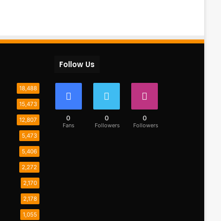
Follow Us
18,488
15,473
0
0
0
12,807
Fans
Followers
Followers
5,473
5,406
2,272
2,170
2,178
1,055