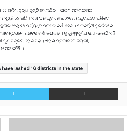
ା ୨୨ ତାରିଖ ସୁଦ୍ଧା ସୃଷ୍ଟି ହୋଇଯିବ । କାରଣ ମଙ୍ଗଳବାର
 ସୃଷ୍ଟି ହୋଇଛି । ଏହା ଘନୀଭୂତ ହୋଇ ୨୨ରେ ଲଘୁଚାପରେ ପରିଣତ
ାଇ ୨୨ରୁ ୨୭ ପର୍ଯ୍ୟନ୍ତ ପ୍ରବଳ ବର୍ଷା ହେବ । ପରବର୍ତ୍ତୀ ଦୁଇଦିନରେ
ାଷ୍ଟ୍ରରେ ପ୍ରବଳ ବର୍ଷା କରାଇବ । ଗୁରୁତ୍ୱପୂର୍ଣ୍ଣ କଥା ହେଉଛି ଏହି
ୀ ପୁଣି ସକ୍ରିୟ ହୋଇଯିବ । ଏହାର ପ୍ରଭାବରେ ଦିଲ୍ଲୀ,
ମେଟ୍ କହିଛି ।
ave lashed 16 districts in the state
Twitter
Share via Email