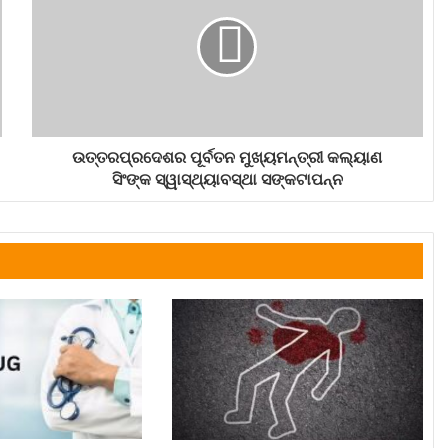
ଉତ୍ତରପ୍ରଦେଶର ପୂର୍ବତନ ମୁଖ୍ୟମନ୍ତ୍ରୀ କଲ୍ୟାଣ
ସିଂଙ୍କ ସ୍ୱାସ୍ଥ୍ୟାବସ୍ଥା ସଙ୍କଟାପନ୍ନ