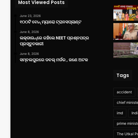
Most Viewed Posts
June 23, 2026
୧୦୦ଟି ବୋନ୍ ମ୍ୟାରୋ ଟ୍ରାନସପ୍ଲାଣ୍ଟ
June 8, 2026
ଲକ୍‌ଡାଉନ୍‌ରେ ରହିଲେ NEET ପ୍ରଶ୍ନପତ୍ର
ପ୍ରସ୍ତୁତକାରୀ
June 8, 2026
ସମ୍ବଲପୁରରେ ଡବଲ୍ ମର୍ଡର , ଜଣେ ଅଟକ
Tags
accident
chief minist
imd
Ind
prime minist
The Utkal Pr