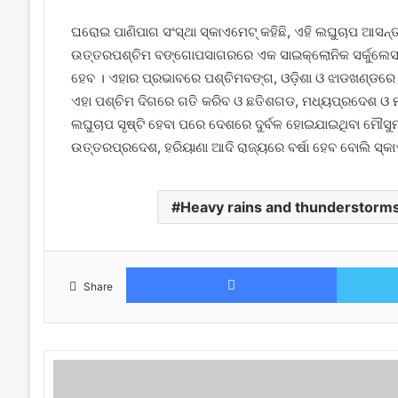
ଘରୋଇ ପାଣିପାଗ ସଂସ୍ଥା ସ୍କାଏମେଟ୍ କହିଛି, ଏହି ଲଘୁଚାପ ଆସନ୍ତ
ଉତ୍ତରପଶ୍ଚିମ ବଙ୍ଗୋପସାଗରରେ ଏକ ସାଇକ୍ଲୋନିକ ସର୍କୁଲେସନ
ହେବ । ଏହାର ପ୍ରଭାବରେ ପଶ୍ଚିମବଙ୍ଗ, ଓଡ଼ିଶା ଓ ଝାଡଖଣ୍ଡରେ ଜୁଲ
ଏହା ପଶ୍ଚିମ ଦିଗରେ ଗତି କରିବ ଓ ଛତିଶଗଡ, ମଧ୍ୟପ୍ରଦେଶ ଓ ମହାର
ଲଘୁଚାପ ସୃଷ୍ଟି ହେବା ପରେ ଦେଶରେ ଦୁର୍ବଳ ହୋଇଯାଇଥିବା ମୌସୁମ
ଉତ୍ତରପ୍ରଦେଶ, ହରିୟାଣା ଆଦି ରାଜ୍ୟରେ ବର୍ଷା ହେବ ବୋଲି ସ୍କାଏ
Heavy rains and thunderstorms h
Facebook
Share