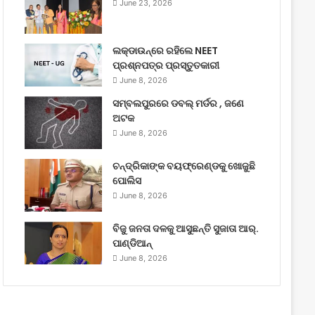
June 23, 2026
ଲକ୍‌ଡାଉନ୍‌ରେ ରହିଲେ NEET
ପ୍ରଶ୍ନପତ୍ର ପ୍ରସ୍ତୁତକାରୀ
June 8, 2026
ସମ୍ବଲପୁରରେ ଡବଲ୍ ମର୍ଡର , ଜଣେ
ଅଟକ
June 8, 2026
ଚନ୍ଦ୍ରିକାଙ୍କ ବୟଫ୍ରେଣ୍ଡକୁ ଖୋଜୁଛି
ପୋଲିସ
June 8, 2026
ବିଜୁ ଜନତା ଦଳକୁ ଆସୁଛନ୍ତି ସୁଜାତା ଆର୍‌.
ପାଣ୍ଡିଆନ୍
June 8, 2026