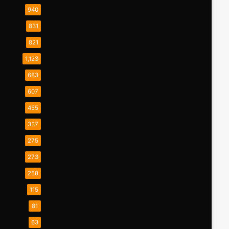
940
831
821
1,123
683
607
455
337
275
273
258
115
81
63