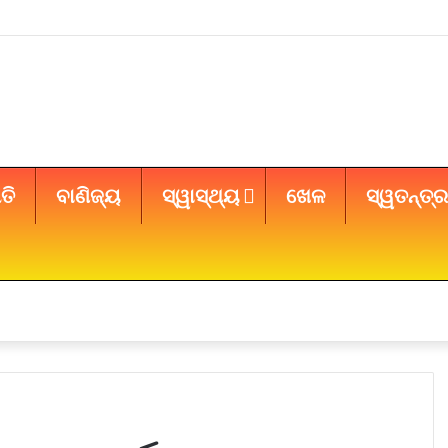
ତି
ବାଣିଜ୍ୟ
ସ୍ୱାସ୍ଥ୍ୟ
ଖେଳ
ସ୍ୱତନ୍ତ୍ର