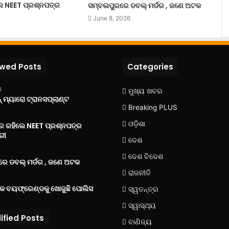
ଲେ NEET ପ୍ରଶ୍ନପତ୍ର
ସମ୍ବଲପୁରରେ ଡବଲ୍ ମର୍ଡର , ଜଣେ ଅଟକ
June 8, 2026
ewed Posts
Categories
6
ମୁଖ୍ୟ ଖବର
 ମ୍ୟାରୋ ଟ୍ରାନସପ୍ଲାଣ୍ଟ
Breaking PLUS
ଓଡ଼ିଶା
‌ରେ ରହିଲେ NEET ପ୍ରଶ୍ନପତ୍ର
ରୀ
ଦେଶ
ଦେଶ ବିଦେଶ
େ ଡବଲ୍ ମର୍ଡର , ଜଣେ ଅଟକ
ରାଜନୀତି
୍କ ବୟଫ୍ରେଣ୍ଡକୁ ଖୋଜୁଛି ପୋଲିସ
ସ୍ୱତନ୍ତ୍ର
ସ୍ୱାସ୍ଥ୍ୟ
ified Posts
ବାଣିଜ୍ୟ