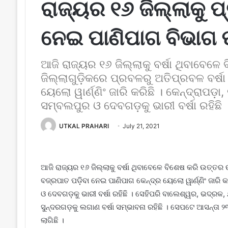
ରାଜ୍ୟର ୧୬ ଜିଲ୍ଲାକୁ ପ
ନେଇ ପାଣିପାଗ ବିଭାଗ ପ
ଆଜି ରାଜ୍ୟର ୧୬ ଜିଲ୍ଲାକୁ ବର୍ଷା ଥିବାବେଳେ
ଜିଲ୍ଲାଗୁଡ଼ିକରେ ପ୍ରବଳରୁ ଅତିପ୍ରବଳ ବର୍ଷ
ୟେଲୋ ୱାର୍ଣ୍ଣିଂ ଜାରି କରିଛି । କେନ୍ଦ୍ରାପଡ଼ା,
ସମ୍ବଲପୁର ଓ ଦେବଗଡ଼କୁ ଭାରୀ ବର୍ଷା ରହିଛି 
UTKAL PRAHARI
July 21, 2021
ଆଜି ରାଜ୍ୟର ୧୬ ଜିଲ୍ଲାକୁ ବର୍ଷା ଥିବାବେଳେ ବିଶେଷ କରି ଉତ୍ତର 
ବଜ୍ରପାତ ପଡ଼ିବା ନେଇ ପାଣିପାଗ କେନ୍ଦ୍ର ୟେଲୋ ୱାର୍ଣ୍ଣିଂ ଜାରି କର
ଓ ଦେବଗଡ଼କୁ ଭାରୀ ବର୍ଷା ରହିଛି । ସେହିପରି ବାଲେଶ୍ୱର, ଭଦ୍ରକ, 
ସୁନ୍ଦରଗଡ଼କୁ ଲଗାଣ ବର୍ଷା ସମ୍ଭାବନା ରହିଛି । ସେପଟେ ଆସନ୍ତା ୨
ଲାଗିଛି ।