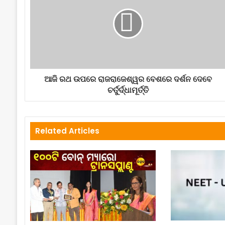
ଆଜି ରଥ ଉପରେ ରାଜରାଜେଶ୍ୱର ବେଶରେ ଦର୍ଶନ ଦେବେ
ଚର୍ତୁର୍ଦ୍ଧାମୂର୍ତ୍ତି
Related Articles