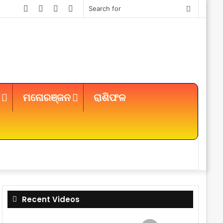
Facebook
Twitter
YouTube
Instagram
Search
for
ମନୋରଞ୍ଜନ
ରାଶିଫଳ
Sidebar
Recent Videos