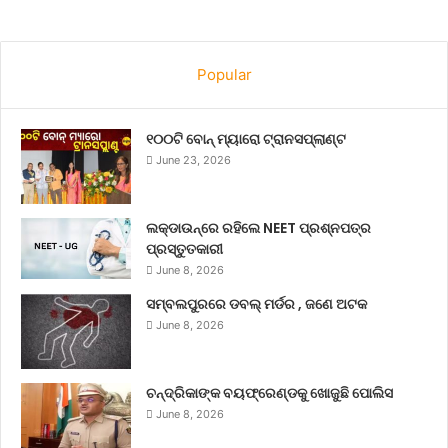
Popular
୧୦୦ଟି ବୋନ୍ ମ୍ୟାରୋ ଟ୍ରାନସପ୍ଲାଣ୍ଟ
June 23, 2026
ଲକ୍‌ଡାଉନ୍‌ରେ ରହିଲେ NEET ପ୍ରଶ୍ନପତ୍ର
ପ୍ରସ୍ତୁତକାରୀ
June 8, 2026
ସମ୍ବଲପୁରରେ ଡବଲ୍ ମର୍ଡର , ଜଣେ ଅଟକ
June 8, 2026
ଚନ୍ଦ୍ରିକାଙ୍କ ବୟଫ୍ରେଣ୍ଡକୁ ଖୋଜୁଛି ପୋଲିସ
June 8, 2026