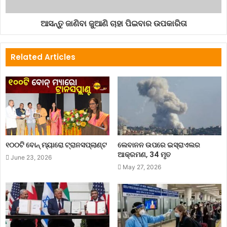
ଆସନ୍ତୁ ଜାଣିବା ଜୁଆଣି ଚାହା ପିଇବାର ଉପକାରିତା
Related Articles
୧୦୦ଟି ବୋନ୍ ମ୍ୟାରୋ ଟ୍ରାନସପ୍ଲାଣ୍ଟ
ଲେବାନନ ଉପରେ ଇସ୍ରାଏଲର
ଆକ୍ରମଣ, 34 ମୃତ
June 23, 2026
May 27, 2026