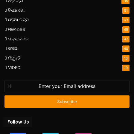
ଅନୁଚିନ୍ତା
115
ବିଧାନସଭା
81
ଓଡ଼ିଆ ଗଳ୍ପ
63
ମନୋରଞନ
49
ସାକ୍ଷାତକାର
47
ସଂସଦ
40
ନିଯୁକ୍ତି
13
VIDEO
10
Enter
your
Email
address
Follow Us