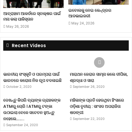
ଇବୋଲକୁ ନେଇ କେନ୍ଦ୍ରର
ଆବ୍ରାହାମ ଆକର୍ଡରେ ସ୍ବାକ୍ଷର ପାଇଁ
ଆଡଭାଇଜରୀ
ମନା କଲା ପାକିସ୍ତାନ
May 24, 2026
May 26, 2026
Recent Videos
ଭାରତୀୟ ସଂସ୍କୃତି ଓ ପରମ୍ପରା ପାଇଁ
ମାରାଥନ ଜେରାର ସାମ୍ନା କଲେ ଦୀପିକା,
ଭାରତରେ କରୋନା ନିଜ ରୂପ ବଦଳାଇଛି
ଶ୍ରଦ୍ଧା ଓ ସାରା
October 2, 2020
September 26, 2020
ଦେଖନ୍ତୁ କିପରି ବ୍ୟାଙ୍କ ଗ୍ରାହକଙ୍କ
ମହିଳାଙ୍କ ପ୍ରତି ହେଉଥିବା ହିଂସାରେ
ATMରୁ ଚୋରି । ATMରୁ ଟଙ୍କା
ଓଡ଼ିଶା ତୃତୀୟ : ସାଂସଦ ଅପରାଜିତା
ଉଠାଇଲା ବେଳେ ସଚେତନ ହୁଅନ୍ତୁ
ଷଡଙ୍ଗୀ
ନହେଲେ……..
September 22, 2020
September 24, 2020