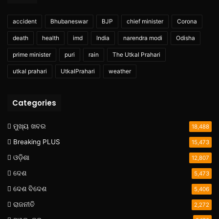
accident
Bhubaneswar
BJP
chief minister
Corona
death
health
imd
India
narendra modi
Odisha
prime minister
puri
rain
The Utkal Prahari
utkal prahari
UtkalPrahari
weather
Categories
ମୁଖ୍ୟ ଖବର
18,488
Breaking PLUS
15,473
ଓଡ଼ିଶା
12,807
ଦେଶ
5,473
ଦେଶ ବିଦେଶ
5,406
ରାଜନୀତି
2,272