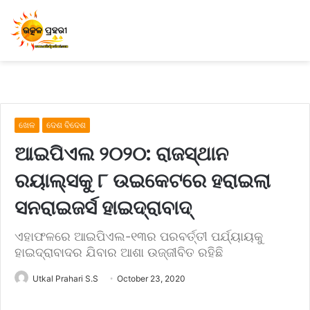
ଖେଳ
ଦେଶ ବିଦେଶ
ଆଇପିଏଲ ୨୦୨୦: ରାଜସ୍ଥାନ
ରୟାଲ୍ସକୁ ୮ ଉଇକେଟରେ ହରାଇଲା
ସନରାଇଜର୍ସ ହାଇଦ୍ରାବାଦ୍
ଏହାଫଳରେ ଆଇପିଏଲ-୧୩ର ପରବର୍ତ୍ତୀ ପର୍ଯ୍ୟାୟକୁ
ହାଇଦ୍ରାବାଦର ଯିବାର ଆଶା ଉଜ୍ଜୀବିତ ରହିଛି
Utkal Prahari S.S
October 23, 2020