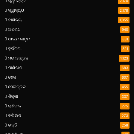
ସ୍ୱତନ୍ତ୍ର
2,170
ସ୍ୱାସ୍ଥ୍ୟ
2,178
ବାଣିଜ୍ୟ
1,055
ଅପରାଧ
940
ଆଇନ କାନୁନ
831
ଦୁର୍ଘଟଣା
821
ମନୋରଞ୍ଜନ
1,123
ପାଣିପାଗ
683
ଖେଳ
607
ସେଲିବ୍ରିଟି
455
ଶିକ୍ଷା
337
ରାଶିଫଳ
275
ବଲିଉଡ
273
ଭକ୍ତି
258