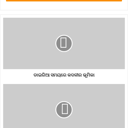
କରିଥିବାବେଳେ ଷ୍ଟୋକ୍ସ ୩୦ ରନ ଓ ସଞ୍ଜୁ ସାମସନ ୩୬ ରନ କରିଥିଲେ ।
ବଟଲର ୯ ରନ କରିଥିବାବେଳେ ଅଧିନାୟକ ସ୍ମିଥ ୧୯ ରନ କରି ଆଉଟ୍
ହୋଇଥିଲେ । ଜୋଫ୍ରା ଆର୍ଚର ୧୬ ରନ କରିଥିଲେ । ଫଳରେ ଦଳ ୨୦
ଓଭରରେ ୬ ଓ୍ବିକେଟ ହରାଇ ୧୫୪ ରନ କରିଥିଲା।
Cricket
dubaimatch
hyderabad
indianplayer
ipl
ipl2020
match
playmatch
rajasthan
rr
ଡାଇରିଆ ସମୟରେ କଦଳୀର ଭୂମିକା