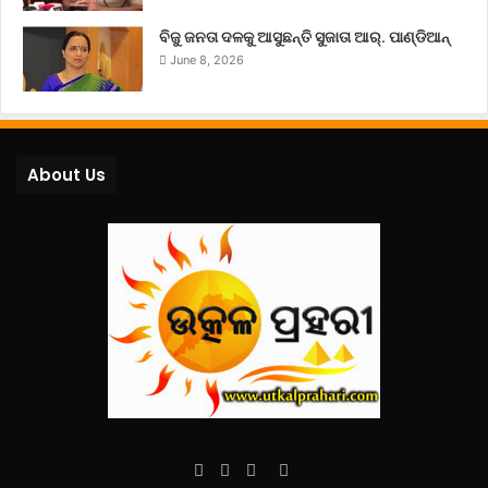
ବିଜୁ ଜନତା ଦଳକୁ ଆସୁଛନ୍ତି ସୁଜାତା ଆର୍‌. ପାଣ୍ଡିଆନ୍
June 8, 2026
About Us
Facebook
Twitter
YouTube
Instagram