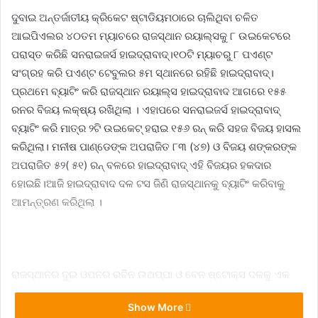
ଦୁବାଇ ଅନ୍ତର୍ଜାତୀୟ କ୍ରିକେଟ ଷ୍ଟାଡିୟମଠାରେ ଚାଲିଥିବା ଚଳିତ
ଆଇପିଏଲର ୪୦ତମ ମ୍ୟାଚରେ ରାଜସ୍ଥାନ ରୟାଲ୍ସକୁ ୮ ଉଇକେଟରେ
ପରାସ୍ତ କରିଛି ସନରାଇଜର୍ସ ହାଇଦ୍ରାବାଦ୍।୧୦ଟି ମ୍ୟାଚରୁ ୮ ପଏଣ୍ଟ
ସଂଗ୍ରହ କରି ପଏଣ୍ଟ ଟେବୁଲର ୫ମ ସ୍ଥାନରେ ରହିଛି ହାଇଦ୍ରାବାଦ୍।
ପ୍ରଥମେ ବ୍ୟାଟିଂ କରି ରାଜସ୍ଥାନ ରୟାଲ୍ସ ହାଇଦ୍ରାବାଦ ଆଗରେ ୧୫୫
ରନର ବିଜୟ ଲକ୍ଷ୍ୟ ରଖିଥିଲା । ଏହାପରେ ସନରାଇଜର୍ସ ହାଇଦ୍ରାବାଦ୍
ବ୍ୟାଟିଂ କରି ମାତ୍ର ୨ଟି ଉଇକେଟ୍ ହରାଇ ୧୫୬ ରନ୍ କରି ସହଜ ବିଜୟ ହାସଲ
କରିଥିଲା। ମନୀଷ ପାଣ୍ଡେଙ୍କ ଅପରାଜିତ ୮୩ (୪୭) ଓ ବିଜୟ ଶଙ୍କରଙ୍କ
ଅପରାଜିତ ୫୨( ୫୧) ରନ୍ ବଳରେ ହାଇଦ୍ରାବାଦ୍ ଏହି ବିଜୟର ହକଦାର
ହୋଇଛି।ଆଜି ହାଇଦ୍ରାବାଦ ଦଳ ଟସ ଜିଣି ରାଜସ୍ଥାନକୁ ବ୍ୟାଟିଂ କରିବାକୁ
ଆମନ୍ତ୍ରଣ କରିଥିଲା ।
ରାଜସ୍ଥାନର ଦୁଇ ଓପନର ରବିନ ଉଥପ୍ପା ଓ ବେନ ଷ୍ଟୋକ୍ସ ଦଳକୁ ଏକ
ଭଲ ଆରମ୍ଭ ଦେଇଥିଲେ ବି ମଧ୍ୟକ୍ରମ ବ୍ୟାଟ୍ସମ୍ୟାନଙ୍କ ବିଫଳତା
Show More
ଯୋଗୁଁ ଦଳ ଏକ ଭଲ ସ୍କୋର ଛିଡ଼ା କରିପାରି ନଥିଲା । ଉଥାପ୍ପା ୧୯ରନ