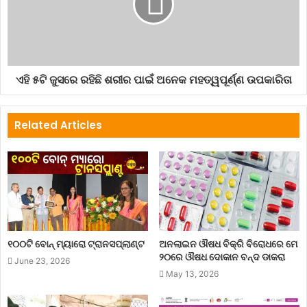
ଏହି ୫ଟି ଜୁସରେ ରହିଛି ଶରୀର ପାଇଁ ଅନେକ ମହତ୍ୱପୂର୍ଣ୍ଣ ଉପକାରିତା
Related Articles
୧୦୦ଟି ବୋନ୍ ମ୍ୟାରୋ ଟ୍ରାନସପ୍ଲାଣ୍ଟ
ଅନଲାଇନ ଔଷଧ ବିକ୍ରି ବିରୋଧରେ ମେ
୨୦ରେ ଔଷଧ ଦୋକାନ ବନ୍ଦ ଡାକରା
June 23, 2026
May 13, 2026