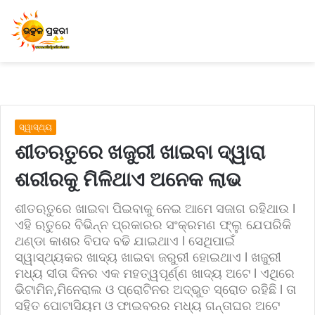
ସ୍ୱାସ୍ଥ୍ୟ
ଶୀତଋତୁରେ ଖଜୁରୀ ଖାଇବା ଦ୍ୱାରା
ଶରୀରକୁ ମିଳିଥାଏ ଅନେକ ଲାଭ
ଶୀତଋତୁରେ ଖାଇବା ପିଇବାକୁ ନେଇ ଆମେ ସଜାଗ ରହିଥାଉ l
ଏହି ଋତୁରେ ବିଭିନ୍ନ ପ୍ରକାରର ସଂକ୍ରମଣ ଫ୍ଲୁ ଯେପରିକି
ଥଣ୍ଡା କାଶର ବିପଦ ବଢି ଯାଇଥାଏ l ସେଥିପାଇଁ
ସ୍ୱାସ୍ଥ୍ୟକର ଖାଦ୍ୟ ଖାଇବା ଜରୁରୀ ହୋଇଥାଏ l ଖଜୁରୀ
ମଧ୍ୟ ସୀତା ଦିନର ଏକ ମହତ୍ୱପୂର୍ଣ୍ଣ ଖାଦ୍ୟ ଅଟେ l ଏଥିରେ
ଭିଟାମିନ,ମିନେରାଲ ଓ ପ୍ରୋଟିନର ଅଦ୍ଭୁତ ସ୍ରୋତ ରହିଛି l ତା
ସହିତ ପୋଟାସିୟମ ଓ ଫାଇବରର ମଧ୍ୟ ଗନ୍ତାଘର ଅଟେ