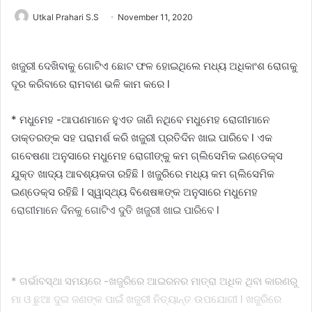
Utkal Prahari S.S
November 11, 2020
ଖଜୁରୀ ଦେଖିବାକୁ ଗୋଟିଏ ଛୋଟ ଫଳ ହୋଇଥିଲେ ମଧ୍ୟ ଅଧିକାଂଶ ରୋଗକୁ
ଦୂର କରିବାରେ ରାମବାଣ ଭଳି କାମ କରେ l
* ମଧୁମେହ -ଆପଣମାନେ ହୁଏତ ଜାଣି ନଥିବେ ମଧୁମେହ ରୋଗୀମାନେ
ଡାକ୍ତରଙ୍କ ସହ ପରାମର୍ଶ କରି ଖଜୁରୀ ପ୍ରତିଦିନ ଖାଇ ପାରିବେ l ଏକ
ଗବେଷଣା ଅନୁସାରେ ମଧୁମେହ ରୋଗୀଙ୍କୁ କମ ଗ୍ଲିସେମିକ ଇଣ୍ଡେକ୍ସ
ଯୁକ୍ତ ଖାଦ୍ୟ ଆବଶ୍ୟକତା ରହିଛି l ଖଜୁରିରେ ମଧ୍ୟ କମ ଗ୍ଲିସେମିକ
ଇଣ୍ଡେକ୍ସ ରହିଛି l ସ୍ୱାସ୍ଥ୍ୟ ବିଶେଷଜ୍ଞଙ୍କ ଅନୁସାରେ ମଧୁମେହ
ରୋଗୀମାନେ ଦିନକୁ ଗୋଟିଏ ଦୁତି ଖଜୁରୀ ଖାଇ ପାରିବେ l
* ଗର୍ଭାବସ୍ଥା ସମୟରେ -ଖଜୁରିରେ ଆଇରନର ମାତ୍ରା ଅଧିକ ଥିବା କାରଣରୁ
ମା ଓ ଛୁଆ ଦୁଇ ଜଣଙ୍କ ପାଇଁ ଖଜୁରୀ ନିତ୍ୟାନ୍ତ ଉପଯୋଗୀ l ଖଜୁରିରେ