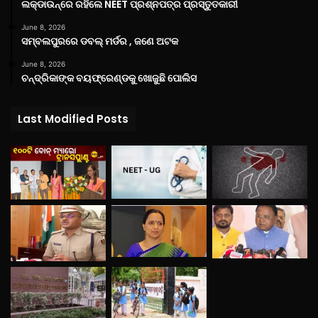
ଲକ୍‌ଡାଉନ୍‌ରେ ରହିଲେ NEET ପ୍ରଶ୍ନପତ୍ର ପ୍ରସ୍ତୁତକାରୀ
June 8, 2026
ସମ୍ବଲପୁରରେ ଡବଲ୍ ମର୍ଡର , ଜଣେ ଅଟକ
June 8, 2026
ଚନ୍ଦ୍ରିକାଙ୍କ ବୟଫ୍ରେଣ୍ଡକୁ ଖୋଜୁଛି ପୋଲିସ
Last Modified Posts