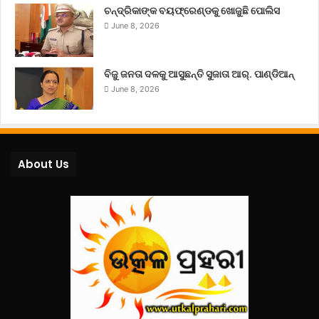
ଚନ୍ଦ୍ରିକାଙ୍କ ବୟଫ୍ରେଣ୍ଡକୁ ଖୋଜୁଛି ପୋଲିସ
June 8, 2026
ବିଜୁ ଜନତା ଦଳକୁ ଆସୁଛନ୍ତି ସୁଜାତା ଆର୍‌. ପାଣ୍ଡିଆନ୍
June 8, 2026
About Us