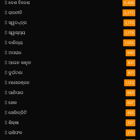
ଦେଶ ବିଦେଶ
5,406
ରାଜନୀତି
2,272
ସ୍ୱତନ୍ତ୍ର
2,170
ସ୍ୱାସ୍ଥ୍ୟ
2,178
ବାଣିଜ୍ୟ
1,055
ଅପରାଧ
940
ଆଇନ କାନୁନ
831
ଦୁର୍ଘଟଣା
821
ମନୋରଞ୍ଜନ
1,123
ପାଣିପାଗ
683
ଖେଳ
607
ସେଲିବ୍ରିଟି
455
ଶିକ୍ଷା
337
ରାଶିଫଳ
275