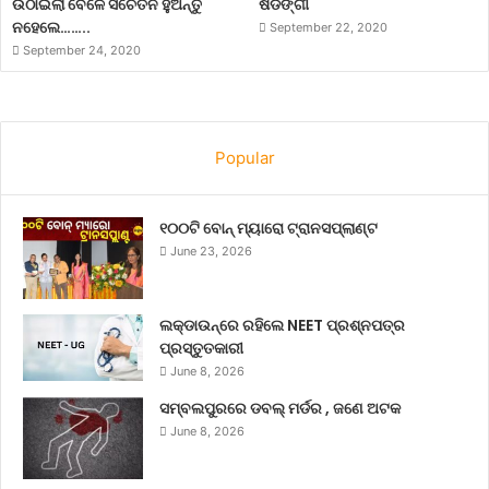
ଉଠାଇଲା ବେଳେ ସଚେତନ ହୁଅନ୍ତୁ
ଷଡଙ୍ଗୀ
ନହେଲେ……..
September 22, 2020
September 24, 2020
Popular
୧୦୦ଟି ବୋନ୍ ମ୍ୟାରୋ ଟ୍ରାନସପ୍ଲାଣ୍ଟ
June 23, 2026
ଲକ୍‌ଡାଉନ୍‌ରେ ରହିଲେ NEET ପ୍ରଶ୍ନପତ୍ର
ପ୍ରସ୍ତୁତକାରୀ
June 8, 2026
ସମ୍ବଲପୁରରେ ଡବଲ୍ ମର୍ଡର , ଜଣେ ଅଟକ
June 8, 2026