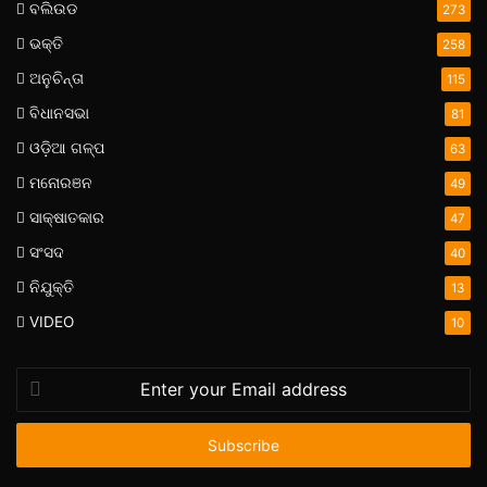
ବଲିଉଡ
273
ଭକ୍ତି
258
ଅନୁଚିନ୍ତା
115
ବିଧାନସଭା
81
ଓଡ଼ିଆ ଗଳ୍ପ
63
ମନୋରଞନ
49
ସାକ୍ଷାତକାର
47
ସଂସଦ
40
ନିଯୁକ୍ତି
13
VIDEO
10
Enter
your
Email
address