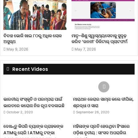
ବିବାହ ଭୋଜି ଖାଇ ୮୦ରୁ ଅଧିକ ଲୋକ
ମାତୃ-ଶିଶୁ ସ୍ୱାସ୍ଥ୍ୟସେବାକୁ ସୁଦୃଢ଼
ଅସୁସ୍ଥ
କରିବ ‘ଜନନୀ’ ଡିଜିଟାଲ୍ ପ୍ଲାଟଫର୍ମ
May 9, 2026
May 7, 2026
Recent Videos
ଭାରତୀୟ ସଂସ୍କୃତି ଓ ପରମ୍ପରା ପାଇଁ
ମାରାଥନ ଜେରାର ସାମ୍ନା କଲେ ଦୀପିକା,
ଭାରତରେ କରୋନା ନିଜ ରୂପ ବଦଳାଇଛି
ଶ୍ରଦ୍ଧା ଓ ସାରା
October 2, 2020
September 26, 2020
ଦେଖନ୍ତୁ କିପରି ବ୍ୟାଙ୍କ ଗ୍ରାହକଙ୍କ
ମହିଳାଙ୍କ ପ୍ରତି ହେଉଥିବା ହିଂସାରେ
ATMରୁ ଚୋରି । ATMରୁ ଟଙ୍କା
ଓଡ଼ିଶା ତୃତୀୟ : ସାଂସଦ ଅପରାଜିତା