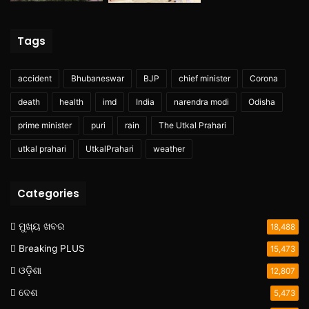
Tags
accident
Bhubaneswar
BJP
chief minister
Corona
death
health
imd
India
narendra modi
Odisha
prime minister
puri
rain
The Utkal Prahari
utkal prahari
UtkalPrahari
weather
Categories
ମୁଖ୍ୟ ଖବର
18,488
Breaking PLUS
15,473
ଓଡ଼ିଶା
12,807
ଦେଶ
5,473