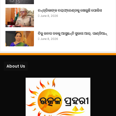
ଚନ୍ଦ୍ରିକାଙ୍କ ବୟଫ୍ରେଣ୍ଡକୁ ଖୋଜୁଛି ପୋଲିସ
June 8, 2026
ବିଜୁ ଜନତା ଦଳକୁ ଆସୁଛନ୍ତି ସୁଜାତା ଆର୍‌. ପାଣ୍ଡିଆନ୍
June 8, 2026
About Us