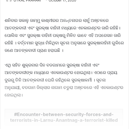
UTKAL PRAHARI
October 17, 2020
ଶନିବାର ସକାଳୁ ଜାମ୍ମୁ କାଶ୍ମୀରର ଅନନ୍ତନାଗର ଲାର୍ନୁ ଅଞ୍ଚଳରେ
ଆତଙ୍କବାଦୀ ଏବଂ ସୁରକ୍ଷା ବାହିନୀ ମଧ୍ୟରେ ଏନକାଉଣ୍ଟର ଜାରି ରହିଛି।
ପୋଲିସ ଏବଂ ସୁରକ୍ଷା ବାହିନୀ ପକ୍ଷରୁ ମିଳିତ ଭାବେ ଏହି ଅପରେସନ ଜାରି
ରହିଛି । ବର୍ତ୍ତମାନ ସୁଦ୍ଧା ମିଳିଥିବା ସୂଚନା ଅନୁସାରେ ସୁରକ୍ଷାବାହିନୀ ଗୁଳିରେ
ଜଣେ ଆତଙ୍କବାଦୀ ପ୍ରାଣ ହରାଇଛି ।
ଏଥି ସହିତ ଶୁକ୍ରବାର ଦିନ ବଡଗାମରେ ସୁରକ୍ଷା ବାହିନୀ ଏବଂ
ଆତଙ୍କବାଦୀଙ୍କ ମଧ୍ୟରେ ଏନକାଉଣ୍ଟର ହୋଇଥିଲା। ଏଠାରେ ପ୍ରାୟ
ଦୁଇରୁ ତିନି ଆତଙ୍କବାଦୀ ଘେରି ରହିଥିଲେ ସୁରକ୍ଷାକର୍ମୀ । ସୂଚନା
ଅନୁଯାୟୀ, ବଡଗାମ ଜିଲ୍ଲାର ନାଗାମ ଚଡୁରା ଅଞ୍ଚଳରେ ଏହି ଏନକାଉଣ୍ଟର
ହୋଇଥିଲା।
Encounter-between-security-forces-and-
terrorists-in-Larnu-Anantnag-a-terrorist-killed