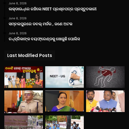
June 8, 2026
ଲକ୍‌ଡାଉନ୍‌ରେ ରହିଲେ NEET ପ୍ରଶ୍ନପତ୍ର ପ୍ରସ୍ତୁତକାରୀ
June 8, 2026
ସମ୍ବଲପୁରରେ ଡବଲ୍ ମର୍ଡର , ଜଣେ ଅଟକ
June 8, 2026
ଚନ୍ଦ୍ରିକାଙ୍କ ବୟଫ୍ରେଣ୍ଡକୁ ଖୋଜୁଛି ପୋଲିସ
Last Modified Posts