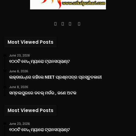
Facebook
Twitter
YouTube
Instagram
Most Viewed Posts
June 23, 2026
୧୦୦ଟି ବୋନ୍ ମ୍ୟାରୋ ଟ୍ରାନସପ୍ଲାଣ୍ଟ
June 8, 2026
ଲକ୍‌ଡାଉନ୍‌ରେ ରହିଲେ NEET ପ୍ରଶ୍ନପତ୍ର ପ୍ରସ୍ତୁତକାରୀ
June 8, 2026
ସମ୍ବଲପୁରରେ ଡବଲ୍ ମର୍ଡର , ଜଣେ ଅଟକ
Most Viewed Posts
June 23, 2026
୧୦୦ଟି ବୋନ୍ ମ୍ୟାରୋ ଟ୍ରାନସପ୍ଲାଣ୍ଟ