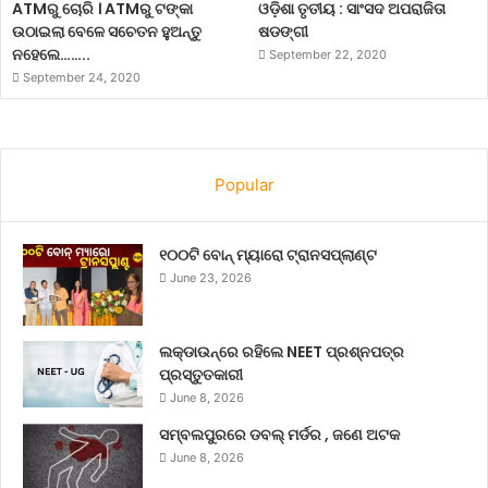
ATMରୁ ଚୋରି । ATMରୁ ଟଙ୍କା
ଓଡ଼ିଶା ତୃତୀୟ : ସାଂସଦ ଅପରାଜିତା
ଉଠାଇଲା ବେଳେ ସଚେତନ ହୁଅନ୍ତୁ
ଷଡଙ୍ଗୀ
ନହେଲେ……..
September 22, 2020
September 24, 2020
Popular
୧୦୦ଟି ବୋନ୍ ମ୍ୟାରୋ ଟ୍ରାନସପ୍ଲାଣ୍ଟ
June 23, 2026
ଲକ୍‌ଡାଉନ୍‌ରେ ରହିଲେ NEET ପ୍ରଶ୍ନପତ୍ର
ପ୍ରସ୍ତୁତକାରୀ
June 8, 2026
ସମ୍ବଲପୁରରେ ଡବଲ୍ ମର୍ଡର , ଜଣେ ଅଟକ
June 8, 2026