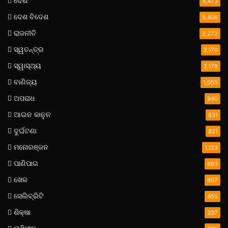
ଦେଶ
5,473
ଦେଶ ବିଦେଶ
5,406
ରାଜନୀତି
2,272
ସ୍ୱତନ୍ତ୍ର
2,170
ସ୍ୱାସ୍ଥ୍ୟ
2,178
ବାଣିଜ୍ୟ
1,055
ଅପରାଧ
940
ଆଇନ କାନୁନ
831
ଦୁର୍ଘଟଣା
821
ମନୋରଞ୍ଜନ
1,123
ପାଣିପାଗ
683
ଖେଳ
607
ସେଲିବ୍ରିଟି
455
ଶିକ୍ଷା
337