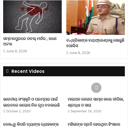
ସମ୍ବଲପୁରରେ ଡବଲ୍ ମର୍ଡର , ଜଣେ
ଚନ୍ଦ୍ରିକାଙ୍କ ବୟଫ୍ରେଣ୍ଡକୁ ଖୋଜୁଛି
ଅଟକ
ପୋଲିସ
June 8, 2026
June 8, 2026
Recent Videos
ଭାରତୀୟ ସଂସ୍କୃତି ଓ ପରମ୍ପରା ପାଇଁ
ମାରାଥନ ଜେରାର ସାମ୍ନା କଲେ ଦୀପିକା,
ଭାରତରେ କରୋନା ନିଜ ରୂପ ବଦଳାଇଛି
ଶ୍ରଦ୍ଧା ଓ ସାରା
October 2, 2020
September 26, 2020
ଦେଖନ୍ତୁ କିପରି ବ୍ୟାଙ୍କ ଗ୍ରାହକଙ୍କ
ମହିଳାଙ୍କ ପ୍ରତି ହେଉଥିବା ହିଂସାରେ