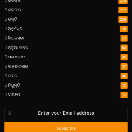
ରାଶିଫଳ
275
ବଲିଉଡ
273
ଭକ୍ତି
258
ଅନୁଚିନ୍ତା
115
ବିଧାନସଭା
81
ଓଡ଼ିଆ ଗଳ୍ପ
63
ମନୋରଞନ
49
ସାକ୍ଷାତକାର
47
ସଂସଦ
40
ନିଯୁକ୍ତି
13
VIDEO
10
Enter
your
Email
address