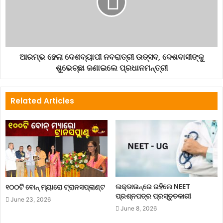
ଆରମ୍ଭ ହେଲା ଦେଶବ୍ୟାପୀ ନବରାତ୍ରୀ ଉତ୍ସବ, ଦେଶବାସୀଙ୍କୁ
ଶୁଭେଚ୍ଛା ଜଣାଇଲେ ପ୍ରଧାନମନ୍ତ୍ରୀ
Related Articles
ଲକ୍‌ଡାଉନ୍‌ରେ ରହିଲେ NEET
୧୦୦ଟି ବୋନ୍ ମ୍ୟାରୋ ଟ୍ରାନସପ୍ଲାଣ୍ଟ
ପ୍ରଶ୍ନପତ୍ର ପ୍ରସ୍ତୁତକାରୀ
June 23, 2026
June 8, 2026