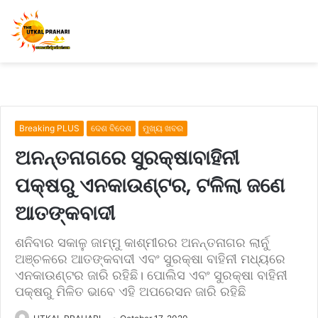
Breaking PLUS
ଦେଶ ବିଦେଶ
ମୁଖ୍ୟ ଖବର
ଅନନ୍ତନାଗରେ ସୁରକ୍ଷାବାହିନୀ
ପକ୍ଷରୁ ଏନକାଉଣ୍ଟର, ଟଳିଲା ଜଣେ
ଆତଙ୍କବାଦୀ
ଶନିବାର ସକାଳୁ ଜାମ୍ମୁ କାଶ୍ମୀରର ଅନନ୍ତନାଗର ଲାର୍ନୁ
ଅଞ୍ଚଳରେ ଆତଙ୍କବାଦୀ ଏବଂ ସୁରକ୍ଷା ବାହିନୀ ମଧ୍ୟରେ
ଏନକାଉଣ୍ଟର ଜାରି ରହିଛି। ପୋଲିସ ଏବଂ ସୁରକ୍ଷା ବାହିନୀ
ପକ୍ଷରୁ ମିଳିତ ଭାବେ ଏହି ଅପରେସନ ଜାରି ରହିଛି