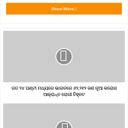
Show More
ଗତ ୨୪ ଘଣ୍ଟା ମଧ୍ୟରେ ଭାରତରେ ୬୨,୨୧୨ ଜଣ ନୂଆ କରୋନା
ଆକ୍ରାନ୍ତ ରୋଗୀ ଚିହ୍ନଟ