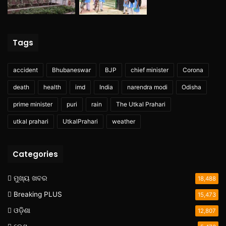
Tags
accident
Bhubaneswar
BJP
chief minister
Corona
death
health
imd
India
narendra modi
Odisha
prime minister
puri
rain
The Utkal Prahari
utkal prahari
UtkalPrahari
weather
Categories
ମୁଖ୍ୟ ଖବର
18,488
Breaking PLUS
15,473
ଓଡ଼ିଶା
12,807