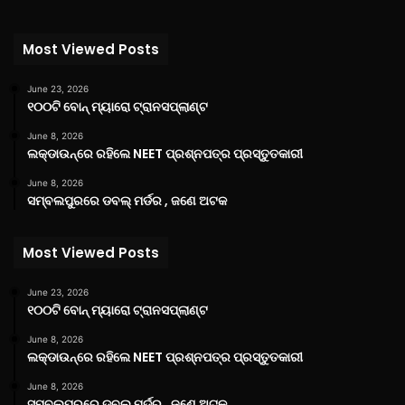
Most Viewed Posts
June 23, 2026
୧୦୦ଟି ବୋନ୍ ମ୍ୟାରୋ ଟ୍ରାନସପ୍ଲାଣ୍ଟ
June 8, 2026
ଲକ୍‌ଡାଉନ୍‌ରେ ରହିଲେ NEET ପ୍ରଶ୍ନପତ୍ର ପ୍ରସ୍ତୁତକାରୀ
June 8, 2026
ସମ୍ବଲପୁରରେ ଡବଲ୍ ମର୍ଡର , ଜଣେ ଅଟକ
Most Viewed Posts
June 23, 2026
୧୦୦ଟି ବୋନ୍ ମ୍ୟାରୋ ଟ୍ରାନସପ୍ଲାଣ୍ଟ
June 8, 2026
ଲକ୍‌ଡାଉନ୍‌ରେ ରହିଲେ NEET ପ୍ରଶ୍ନପତ୍ର ପ୍ରସ୍ତୁତକାରୀ
June 8, 2026
ସମ୍ବଲପୁରରେ ଡବଲ୍ ମର୍ଡର , ଜଣେ ଅଟକ