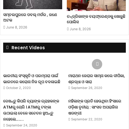
ସମ୍ବଲପୁରରେ ଡବଲ୍ ମର୍ଡର , ଜଣେ
ଚନ୍ଦ୍ରିକାଙ୍କ ବୟଫ୍ରେଣ୍ଡକୁ ଖୋଜୁଛି
ଅଟକ
ପୋଲିସ
June 8, 2026
June 8, 2026
Recent Videos
ଭାରତୀୟ ସଂସ୍କୃତି ଓ ପରମ୍ପରା ପାଇଁ
ମାରାଥନ ଜେରାର ସାମ୍ନା କଲେ ଦୀପିକା,
ଭାରତରେ କରୋନା ନିଜ ରୂପ ବଦଳାଇଛି
ଶ୍ରଦ୍ଧା ଓ ସାରା
October 2, 2020
September 26, 2020
ଦେଖନ୍ତୁ କିପରି ବ୍ୟାଙ୍କ ଗ୍ରାହକଙ୍କ
ମହିଳାଙ୍କ ପ୍ରତି ହେଉଥିବା ହିଂସାରେ
ATMରୁ ଚୋରି । ATMରୁ ଟଙ୍କା
ଓଡ଼ିଶା ତୃତୀୟ : ସାଂସଦ ଅପରାଜିତା
ଉଠାଇଲା ବେଳେ ସଚେତନ ହୁଅନ୍ତୁ
ଷଡଙ୍ଗୀ
ନହେଲେ……..
September 22, 2020
September 24, 2020