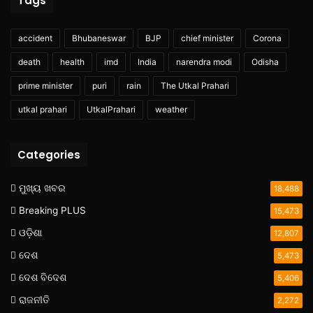
Tags
accident
Bhubaneswar
BJP
chief minister
Corona
death
health
imd
India
narendra modi
Odisha
prime minister
puri
rain
The Utkal Prahari
utkal prahari
UtkalPrahari
weather
Categories
ମୁଖ୍ୟ ଖବର
18,488
Breaking PLUS
15,473
ଓଡ଼ିଶା
12,807
ଦେଶ
5,473
ଦେଶ ବିଦେଶ
5,406
ରାଜନୀତି
2,272