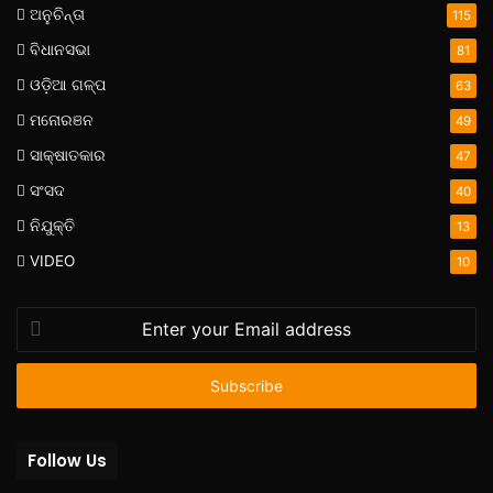
ଅନୁଚିନ୍ତା
115
ବିଧାନସଭା
81
ଓଡ଼ିଆ ଗଳ୍ପ
63
ମନୋରଞନ
49
ସାକ୍ଷାତକାର
47
ସଂସଦ
40
ନିଯୁକ୍ତି
13
VIDEO
10
Enter
your
Email
address
Follow Us