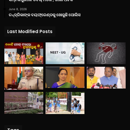
June 8, 2026
ଚନ୍ଦ୍ରିକାଙ୍କ ବୟଫ୍ରେଣ୍ଡକୁ ଖୋଜୁଛି ପୋଲିସ
Last Modified Posts