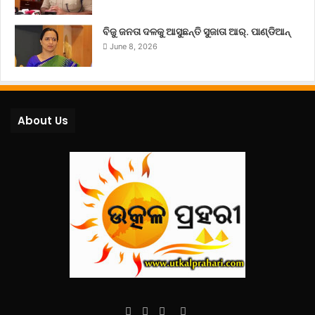
ବିଜୁ ଜନତା ଦଳକୁ ଆସୁଛନ୍ତି ସୁଜାତା ଆର୍‌. ପାଣ୍ଡିଆନ୍
June 8, 2026
About Us
Facebook
Twitter
YouTube
Instagram