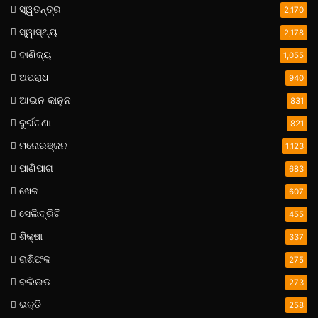
ସ୍ୱତନ୍ତ୍ର
2,170
ସ୍ୱାସ୍ଥ୍ୟ
2,178
ବାଣିଜ୍ୟ
1,055
ଅପରାଧ
940
ଆଇନ କାନୁନ
831
ଦୁର୍ଘଟଣା
821
ମନୋରଞ୍ଜନ
1,123
ପାଣିପାଗ
683
ଖେଳ
607
ସେଲିବ୍ରିଟି
455
ଶିକ୍ଷା
337
ରାଶିଫଳ
275
ବଲିଉଡ
273
ଭକ୍ତି
258