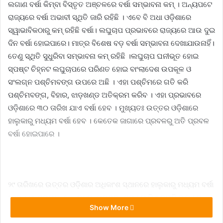
ଲଗାଣ ବର୍ଷା କିମ୍ବା ବିସ୍ତୃତ ଅଞ୍ଚଳରେ ବର୍ଷା ସମ୍ଭାବନା କମ୍‌ । ଅନ୍ୟପଟେ
ରାଜ୍ୟରେ ବର୍ଷା ଅଭାବୀ ସ୍ଥିତି ଜାରି ରହିଛି । ଏବେ ବି ଅଧା ଓଡ଼ିଶାରେ
ସ୍ୱାଭାବିକଠାରୁ କମ୍‌ ରହିଛି ବର୍ଷା। ଲଘୁଚାପ ପ୍ରଭାବରେ ରାଜ୍ୟରେ ଆଉ ଦୁଇ
ଦିନ ବର୍ଷା ହୋଇପାରେ। ମାତ୍ର ବିଶେଷ ବଡ଼ ବର୍ଷା ସମ୍ଭାବନା ଦେଖାଯାଉନାହିଁ।
ତେଣୁ ସ୍ଥିତି ସୁଧୁରିବା ସମ୍ଭାବନା କମ୍‌ ରହିଛି ।ଲଘୁଚାପ ଘନୀଭୂତ ହୋଇ
ସ୍ପଷ୍ଟ ଚିହ୍ନଟ ଲଘୁଚାପରେ ପରିଣତ ହୋଇ ବାଂଲାଦେଶ ଉପକୂଳ ଓ
ସଂଲଗ୍ନ ପଶ୍ଚିମବଙ୍ଗ ଉପରେ ଅଛି । ଏହା ପଶ୍ଚିମରେ ଗତି କରି
ପଶ୍ଚିମବଙ୍ଗ, ବିହାର, ଝାଡ଼ଖଣ୍ଡ ଅତିକ୍ରମ କରିବ । ଏହା ପ୍ରଭାବରେ
ଓଡ଼ିଶାରେ ୩୦ ତାରିଖ ଯାଏ ବର୍ଷା ହେବ । ମୁଖ୍ୟତଃ ଉତ୍ତର ଓଡ଼ିଶାରେ
ହାଲୁକାରୁ ମଧ୍ୟମ ବର୍ଷା ହେବ । କେତେକ ଜାଗାରେ ପ୍ରବଳରୁ ଅତି ପ୍ରବଳ
ବର୍ଷା ହୋଇପାରେ ।
୨୯ ତାରିଖରେ ଉତ୍ତର ଓଡ଼ିଶାର ଅଧିକାଂଶ ସ୍ଥାନରେ ହାଲୁକାରୁ ମଧ୍ୟମ ବର୍ଷା
ହେବ । ସୁନ୍ଦରଗଡ଼, କେନ୍ଦୁଝର, ମୟୂରଭଞ୍ଜର ଗୋଟିଏ ଦୁଇଟି ଜାଗାରେ
Show More
ପ୍ରବଳରୁ ଅତି ପ୍ରବଳ ବର୍ଷା ହୋଇପାରେ । ଦେବଗଡ଼, ଅନୁଗୁଳ,