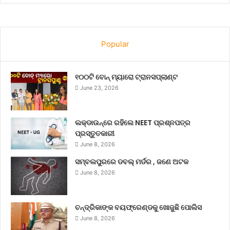
Popular
୧୦୦ଟି ବୋନ୍ ମ୍ୟାରୋ ଟ୍ରାନସପ୍ଲାଣ୍ଟ
June 23, 2026
ଲକ୍‌ଡାଉନ୍‌ରେ ରହିଲେ NEET ପ୍ରଶ୍ନପତ୍ର
ପ୍ରସ୍ତୁତକାରୀ
June 8, 2026
ସମ୍ବଲପୁରରେ ଡବଲ୍ ମର୍ଡର , ଜଣେ ଅଟକ
June 8, 2026
ଚନ୍ଦ୍ରିକାଙ୍କ ବୟଫ୍ରେଣ୍ଡକୁ ଖୋଜୁଛି ପୋଲିସ
June 8, 2026