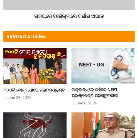
weatherreport
ରାଜ୍ୟରେ ୧୬ଜିଲ୍ଲାରେ ବର୍ଷାର ଅଭାବ
Related Articles
ଲକ୍‌ଡାଉନ୍‌ରେ ରହିଲେ NEET
୧୦୦ଟି ବୋନ୍ ମ୍ୟାରୋ ଟ୍ରାନସପ୍ଲାଣ୍ଟ
ପ୍ରଶ୍ନପତ୍ର ପ୍ରସ୍ତୁତକାରୀ
June 23, 2026
June 8, 2026