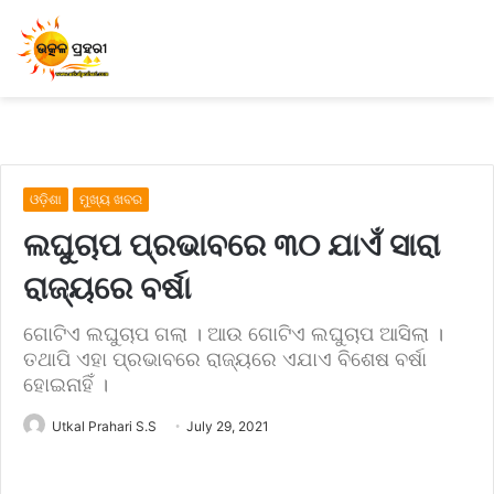
ଓଡ଼ିଶା
ମୁଖ୍ୟ ଖବର
ଲଘୁଚାପ ପ୍ରଭାବରେ ୩୦ ଯାଏଁ ସାରା
ରାଜ୍ୟରେ ବର୍ଷା
ଗୋଟିଏ ଲଘୁଚାପ ଗଲା । ଆଉ ଗୋଟିଏ ଲଘୁଚାପ ଆସିଲା ।
ତଥାପି ଏହା ପ୍ରଭାବରେ ରାଜ୍ୟରେ ଏଯାଏ ବିଶେଷ ବର୍ଷା
ହୋଇନାହିଁ ।
Utkal Prahari S.S
July 29, 2021