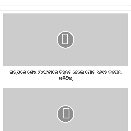
ସମ୍ବଲପୁର, ସୋନପୁର, ବରଗଡ଼, ଝାରସୁଗୁଡ଼ା ଓ ଢେଙ୍କାନାଳରେ ସ୍ଥାନେ
ସ୍ଥାନେ ପ୍ରବଳ ବର୍ଷା ହୋଇପାରେ । ୩୦ ତାରିଖରେ ଉତ୍ତର ଓଡ଼ିଶାରେ
ମୁଖ୍ୟତଃ ବର୍ଷା ସମ୍ଭାବନା ଅଛି । ସୁନ୍ଦରଗଡ଼, ଝାରସୁଗୁଡ଼ା, ସମ୍ବଲପୁର,
ବରଗଡ଼ରେ ପ୍ରବଳରୁ ଅତି ପ୍ରବଳ ଏବଂ ନୂଆପଡ଼ା, ବଲାଙ୍ଗିର, ସୋନପୁର,
କେନ୍ଦୁଝରରେ ପ୍ରବଳ ବର୍ଷା ହୋଇପାରେ । ୩୧ରେ ବର୍ଷା ପରିମାଣ କମିବ ।
ତଥାପି କେତେକ ଜାଗାରେ ବର୍ଷା ହେବ।ଜୁନ୍‌ ପହିଲାରୁ ବର୍ତ୍ତମାନ ସୁଦ୍ଧା
ରାଜ୍ୟରେ ୨୨% କମ୍‌ ବର୍ଷା ହୋଇଛି । ୧୫ଜିଲ୍ଲାରେ ବର୍ଷା ନିଅଣ୍ଟିଆ ରହିଛି ।
ଯାଜପୁରରେ ସ୍ୱାଭାବିକଠାରୁ ୪୯% କମ୍‌ ବର୍ଷା ହୋଇଥିବାବେଳେ ଭଦ୍ରକରେ
୪୫% କମ୍‌ ବର୍ଷା ହୋଇଛି । ବଲାଙ୍ଗିରରେ ୪୧% ବର୍ଷା ନିଅଣ୍ଟିଆ ଥିବାବେଳେ
ନବରଙ୍ଗପୁର, ଗଜପତି, ରାୟଗଡ଼ା, କଳାହାଣ୍ଡିରେ ୩୫ ପ୍ରତିଶତ ଲେଖାଏଁ
ରାଜ୍ୟରେ ଶେଷ ୨୪ଘଂଟାରେ ଚିହ୍ନଟ ହେଲେ ମୋଟ ୧୬୧୫ କରୋନା
ବର୍ଷା କମ୍‌ ରହିଛି ।
ପଜିଟିଭ୍
flood
heavyrainfall
julyrain
monsoonrain
odishaweather
rain
rainfall
rainyseason
weatheralert