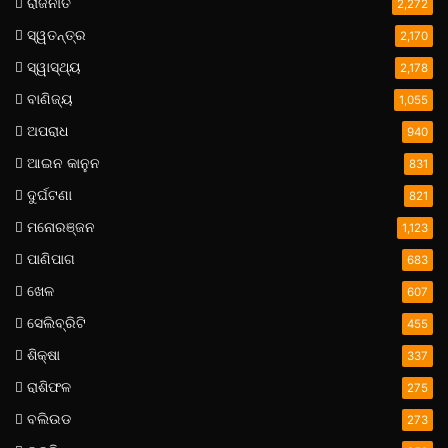
ରାଜନୀତି
2,272
ସ୍ୱତନ୍ତ୍ର
2,170
ସ୍ୱାସ୍ଥ୍ୟ
2,178
ବାଣିଜ୍ୟ
1,055
ଅପରାଧ
940
ଆଇନ କାନୁନ
831
ଦୁର୍ଘଟଣା
821
ମନୋରଞ୍ଜନ
1,123
ପାଣିପାଗ
683
ଖେଳ
607
ସେଲିବ୍ରିଟି
455
ଶିକ୍ଷା
337
ରାଶିଫଳ
275
ବଲିଉଡ
273