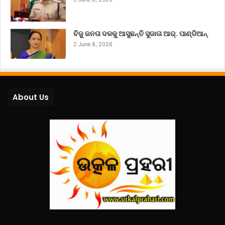
ବିଜୁ ଜନତା ଦଳକୁ ଆସୁଛନ୍ତି ସୁଜାତା ଆର୍‌. ପାଣ୍ଡିଆନ୍
June 8, 2026
About Us