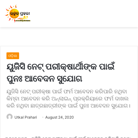
ଓଡ଼ିଶା
ୟୁଜିସି ନେଟ୍‍ ପରୀକ୍ଷାର୍ଥୀଙ୍କ ପାଇଁ
ପୁନଃ ଆବେଦନ ସୁଯୋଗ
ୟୁଜିସି ନେଟ୍‍ ପରୀକ୍ଷା ପାଇଁ ଫର୍ମ ଆବେଦନ କରିପାରି ନଥିବା
କିମ୍ବା ଆବେଦନ କରି ଅନ୍‍ଲାଇନ୍‍ ପ୍ରକ୍ରିୟାରେ ଫର୍ମ ଦାଖଲ
କରି ନଥିବା ଛାତ୍ରଛାତ୍ରୀଙ୍କ ପାଇଁ ପୁନଃ ଆବେଦନ ସୁଯୋଗ।
Utkal Prahari
August 24, 2020