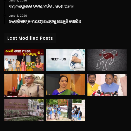
June 8, 2026
ସମ୍ବଲପୁରରେ ଡବଲ୍ ମର୍ଡର , ଜଣେ ଅଟକ
June 8, 2026
ଚନ୍ଦ୍ରିକାଙ୍କ ବୟଫ୍ରେଣ୍ଡକୁ ଖୋଜୁଛି ପୋଲିସ
Last Modified Posts