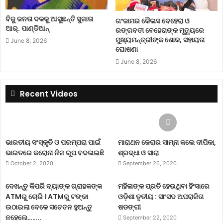
ବିଜୁ ଜନତା ଦଳକୁ ଆସୁଛନ୍ତି ସୁଜାତା
ଗଂଜାମର କୈଳାସ ବେହେରା ଓ
ଆର୍‌. ପାଣ୍ଡିଆନ୍
ରଙ୍ଗବତୀ ବେହେରାଙ୍କ ମୃତ୍ୟୁରେ
ମୁଖ୍ୟମନ୍ତ୍ରୀଙ୍କ ଶୋକ, ସହାୟତା
June 8, 2026
ଘୋଷଣା
June 8, 2026
Recent Videos
ଭାରତୀୟ ସଂସ୍କୃତି ଓ ପରମ୍ପରା ପାଇଁ
ମାରାଥନ ଜେରାର ସାମ୍ନା କଲେ ଦୀପିକା,
ଭାରତରେ କରୋନା ନିଜ ରୂପ ବଦଳାଇଛି
ଶ୍ରଦ୍ଧା ଓ ସାରା
October 2, 2020
September 26, 2020
ଦେଖନ୍ତୁ କିପରି ବ୍ୟାଙ୍କ ଗ୍ରାହକଙ୍କ
ମହିଳାଙ୍କ ପ୍ରତି ହେଉଥିବା ହିଂସାରେ
ATMରୁ ଚୋରି । ATMରୁ ଟଙ୍କା
ଓଡ଼ିଶା ତୃତୀୟ : ସାଂସଦ ଅପରାଜିତା
ଉଠାଇଲା ବେଳେ ସଚେତନ ହୁଅନ୍ତୁ
ଷଡଙ୍ଗୀ
ନହେଲେ……..
September 22, 2020