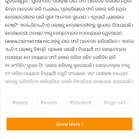
ଭୁବନେଶ୍ୱର : ୟୁଜିସି ନେଟ୍‍ ପରୀକ୍ଷା ପାଇଁ ଫର୍ମ ଆବେଦନ କରିପାରି ନଥିବା
କିମ୍ବା ଆବେଦନ କରି ଅନ୍‍ଲାଇନ୍‍ ପ୍ରକ୍ରିୟାରେ ଫର୍ମ ଦାଖଲ କରି ନଥିବା
ଛାତ୍ରଛାତ୍ରୀଙ୍କ ପାଇଁ ପୁନଃ ଆବେଦନ ସୁଯୋଗ। ଏଥିପାଇଁ ନ୍ୟାସନାଲ
ଟେଷ୍ଟିଂ ଏଜେନ୍ସି(ଏନ୍‍ଟିଏ) ପକ୍ଷରୁ ଛାତ୍ରଛାତ୍ରୀଙ୍କୁ ସୁଯୋଗ ଦିଆଯାଇଛି।
ଛାତ୍ରଛାତ୍ରୀ ଅଗଷ୍ଟ ୨୨ରୁ ସେପ୍ଟେମ୍ବର ୧୦ମଧ୍ୟରେ ୱେବସାଇଟ୍‍
(www.csirnet.nta.nic.in)କୁ ଯାଇ ଫର୍ମ ଆବେଦନ କରିପାରିବେ। ଏନେଇ
ଏନ୍‍ଟିଏ ପକ୍ଷରୁ ବିଜ୍ଞପ୍ତି ପ୍ରକାଶ ପାଇଛି। ବିଦ୍ୟାର୍ଥୀ ୧୦ ସେପ୍ଟେମ୍ବର
ଅପରାହ୍ଣ ୫ଟା ମଧ୍ୟରେ ଫର୍ମ ଦାଖଲ କରିବା ସହିତ ସେହିଦିନ ରାତି
୧୧.୫୯ମିନିଟ୍‍ ସୁଦ୍ଧା ଫି. ଦାଖଲ କରିବାକୁ କୁହାଯାଇଛି। ସେପ୍ଟେମ୍ବର ୧୧ରୁ
୧୭ ତାରିଖ ମଧ୍ୟରେ ବିଦ୍ୟାର୍ଥୀ ତ୍ରୁଟି ସଂଶୋଧନ ଏବଂ ପରୀକ୍ଷା କେନ୍ଦ୍ର
ସହରକୁ ପରିବର୍ତ୍ତନ କରିପାରିବେ ବୋଲି ବିଜ୍ଞପ୍ତିରେ ଉଲ୍ଲେଖ କରାଯାଇଛି।
apply
exam
student
ugc net
Show More