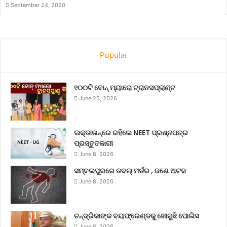
September 24, 2020
Popular
୧୦୦ଟି ବୋନ୍ ମ୍ୟାରୋ ଟ୍ରାନସପ୍ଲାଣ୍ଟ
June 23, 2026
ଲକ୍‌ଡାଉନ୍‌ରେ ରହିଲେ NEET ପ୍ରଶ୍ନପତ୍ର
ପ୍ରସ୍ତୁତକାରୀ
June 8, 2026
ସମ୍ବଲପୁରରେ ଡବଲ୍ ମର୍ଡର , ଜଣେ ଅଟକ
June 8, 2026
ଚନ୍ଦ୍ରିକାଙ୍କ ବୟଫ୍ରେଣ୍ଡକୁ ଖୋଜୁଛି ପୋଲିସ
June 8, 2026