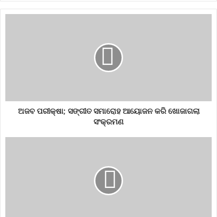
ଅଜବ ପରୀକ୍ଷା; ସଙ୍ଗୀତ ସମାରୋହ ଆୟୋଜନ କରି ଖୋଜାଗଲା
ସଂକ୍ରମଣ