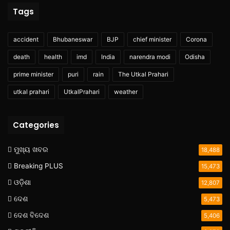
Tags
accident
Bhubaneswar
BJP
chief minister
Corona
death
health
imd
India
narendra modi
Odisha
prime minister
puri
rain
The Utkal Prahari
utkal prahari
UtkalPrahari
weather
Categories
ମୁଖ୍ୟ ଖବର
18,488
Breaking PLUS
15,473
ଓଡ଼ିଶା
12,807
ଦେଶ
5,473
ଦେଶ ବିଦେଶ
5,406