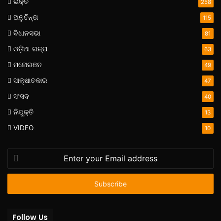
ଭକ୍ତି
258
ଅନୁଚିନ୍ତା
115
ବିଧାନସଭା
81
ଓଡ଼ିଆ ଗଳ୍ପ
63
ମନୋରଞନ
49
ସାକ୍ଷାତକାର
47
ସଂସଦ
40
ନିଯୁକ୍ତି
13
VIDEO
10
Enter
your
Email
address
Follow Us