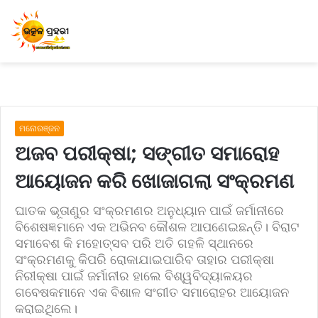
ମନୋରଞ୍ଜନ
ଅଜବ ପରୀକ୍ଷା; ସଙ୍ଗୀତ ସମାରୋହ
ଆୟୋଜନ କରି ଖୋଜାଗଲା ସଂକ୍ରମଣ
ଘାତକ ଭୂତାଣୁର ସଂକ୍ରମଣର ଅନୁଧ୍ୟାନ ପାଇଁ ଜର୍ମାନୀରେ
ବିଶେଷଜ୍ଞମାନେ ଏକ ଅଭିନବ କୌଶଳ ଆପଣେଇଛନ୍ତି। ବିରାଟ
ସମାବେଶ କି ମହୋତ୍ସବ ପରି ଅତି ଗହଳି ସ୍ଥାନରେ
ସଂକ୍ରମଣକୁ କିପରି ରୋକାଯାଇପାରିବ ତାହାର ପରୀକ୍ଷା
ନିରୀକ୍ଷା ପାଇଁ ଜର୍ମାନୀର ହାଲେ ବିଶ୍ୱବିଦ୍ୟାଳୟର
ଗବେଷକମାନେ ଏକ ବିଶାଳ ସଂଗୀତ ସମାରୋହର ଆୟୋଜନ
କରାଇଥିଲେ।