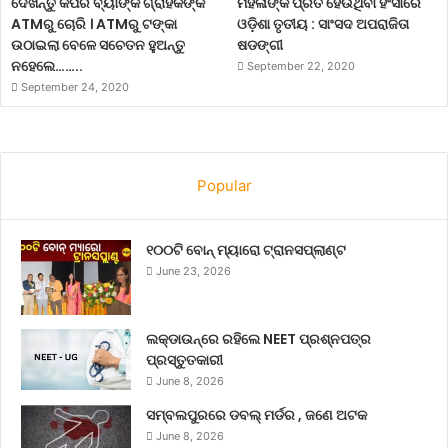
ଦେଖନ୍ତୁ କିପରି ବ୍ୟାଙ୍କ ଗ୍ରାହକଙ୍କ
ମହିଳାଙ୍କ ପ୍ରତି ହେଉଥିବା ହିଂସାରେ
ATMରୁ ଚୋରି । ATMରୁ ଟଙ୍କା
ଓଡ଼ିଶା ତୃତୀୟ : ସାଂସଦ ଅପରାଜିତା
ଉଠାଇଲା ବେଳେ ସଚେତନ ହୁଅନ୍ତୁ
ଷଡଙ୍ଗୀ
ନହେଲେ……..
September 22, 2020
September 24, 2020
Popular
୧୦୦ଟି ବୋନ୍ ମ୍ୟାରୋ ଟ୍ରାନସପ୍ଲାଣ୍ଟ
June 23, 2026
ଲକ୍‌ଡାଉନ୍‌ରେ ରହିଲେ NEET ପ୍ରଶ୍ନପତ୍ର
ପ୍ରସ୍ତୁତକାରୀ
June 8, 2026
ସମ୍ବଲପୁରରେ ଡବଲ୍ ମର୍ଡର , ଜଣେ ଅଟକ
June 8, 2026