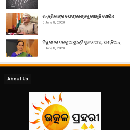
ଚନ୍ଦ୍ରିକାଙ୍କ ବୟଫ୍ରେଣ୍ଡକୁ ଖୋଜୁଛି ପୋଲିସ
June 8, 2026
ବିଜୁ ଜନତା ଦଳକୁ ଆସୁଛନ୍ତି ସୁଜାତା ଆର୍‌. ପାଣ୍ଡିଆନ୍
June 8, 2026
About Us