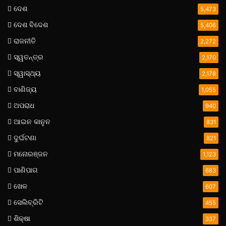
ଦେଶ
5,473
ଦେଶ ବିଦେଶ
5,406
ରାଜନୀତି
2,272
ସ୍ୱତନ୍ତ୍ର
2,170
ସ୍ୱାସ୍ଥ୍ୟ
2,178
ବାଣିଜ୍ୟ
1,055
ଅପରାଧ
940
ଆଇନ କାନୁନ
831
ଦୁର୍ଘଟଣା
821
ମନୋରଞ୍ଜନ
1,123
ପାଣିପାଗ
683
ଖେଳ
607
ସେଲିବ୍ରିଟି
455
ଶିକ୍ଷା
337