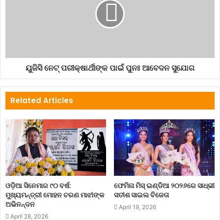
ୟୁଜିସି ନେଟ୍‍ ପରୀକ୍ଷାର୍ଥୀଙ୍କ ପାଇଁ ପୁନଃ ଆବେଦନ ସୁଯୋଗ
Related Articles
ଓଡ଼ିଆ ସିନେମାର ୯୦ ବର୍ଷ:
ଫେମିନା ମିସ୍ ଇଣ୍ଡିଆ ୨୦୨୬ରେ ସାଧ୍ଭୀ
ମୁଖ୍ୟମନ୍ତ୍ରୀ ମୋହନ ଚରଣ ମାଝୀଙ୍କ
ସତୀଶ ସାଇଲ ବିଜେତା
ଅଭିନନ୍ଦନ
April 19, 2026
April 28, 2026