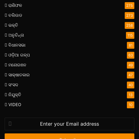
ରାଶିଫଳ
275
ବଲିଉଡ
273
ଭକ୍ତି
258
ଅନୁଚିନ୍ତା
115
ବିଧାନସଭା
81
ଓଡ଼ିଆ ଗଳ୍ପ
63
ମନୋରଞନ
49
ସାକ୍ଷାତକାର
47
ସଂସଦ
40
ନିଯୁକ୍ତି
13
VIDEO
10
Enter
your
Email