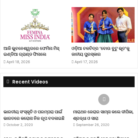
ଆଜି ଭୁବନେଶ୍ୱରରେ ଫେମିନା ମିସ୍
ଓଡ଼ିଆ ଚଳଚିତ୍ର ‘ବୋଉ ବୁଟୁ ଭୂତ’କୁ
ଇଣ୍ଡିଆ ଗ୍ରାଣ୍ଡ ଫିନାଲେ
ଜାତୀୟ ପୁରସ୍କାର
April 18, 2026
April 17, 2026
Recent Videos
ଭାରତୀୟ ସଂସ୍କୃତି ଓ ପରମ୍ପରା ପାଇଁ
ମାରାଥନ ଜେରାର ସାମ୍ନା କଲେ ଦୀପିକା,
ଭାରତରେ କରୋନା ନିଜ ରୂପ ବଦଳାଇଛି
ଶ୍ରଦ୍ଧା ଓ ସାରା
October 2, 2020
September 26, 2020