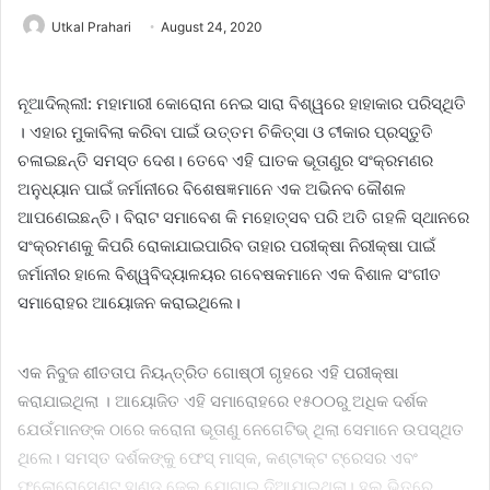
Utkal Prahari
August 24, 2020
ନୂଆଦିଲ୍ଲୀ: ମହାମାରୀ କୋରୋନା ନେଇ ସାରା ବିଶ୍ୱରେ ହାହାକାର ପରିସ୍ଥିତି
। ଏହାର ମୁକାବିଲା କରିବା ପାଇଁ ଉତ୍ତମ ଚିକିତ୍ସା ଓ ଟୀକାର ପ୍ରସ୍ତୁତି
ଚଳାଇଛନ୍ତି ସମସ୍ତ ଦେଶ। ତେବେ ଏହି ଘାତକ ଭୂତାଣୁର ସଂକ୍ରମଣର
ଅନୁଧ୍ୟାନ ପାଇଁ ଜର୍ମାନୀରେ ବିଶେଷଜ୍ଞମାନେ ଏକ ଅଭିନବ କୌଶଳ
ଆପଣେଇଛନ୍ତି। ବିରାଟ ସମାବେଶ କି ମହୋତ୍ସବ ପରି ଅତି ଗହଳି ସ୍ଥାନରେ
ସଂକ୍ରମଣକୁ କିପରି ରୋକାଯାଇପାରିବ ତାହାର ପରୀକ୍ଷା ନିରୀକ୍ଷା ପାଇଁ
ଜର୍ମାନୀର ହାଲେ ବିଶ୍ୱବିଦ୍ୟାଳୟର ଗବେଷକମାନେ ଏକ ବିଶାଳ ସଂଗୀତ
ସମାରୋହର ଆୟୋଜନ କରାଇଥିଲେ।
ଏକ ନିବୁଜ ଶୀତତାପ ନିୟନ୍ତ୍ରିତ ଗୋଷ୍ଠୀ ଗୃହରେ ଏହି ପରୀକ୍ଷା
କରାଯାଇଥିଲା । ଆୟୋଜିତ ଏହି ସମାରୋହରେ ୧୫୦୦ରୁ ଅଧିକ ଦର୍ଶକ
ଯେଉଁମାନଙ୍କ ଠାରେ କରୋନା ଭୂତାଣୁ ନେଗେଟିଭ୍ ଥିଲା ସେମାନେ ଉପସ୍ଥିତ
ଥିଲେ। ସମସ୍ତ ଦର୍ଶକଙ୍କୁ ଫେସ୍‌ ମାସ୍କ, କଣ୍ଟାକ୍ଟ ଟ୍ରେସର ଏବଂ
ଫ୍ଲୋରୋସେଣ୍ଟ୍‌ ହାଣ୍ଡ୍‌ ଜେଲ୍‌ ଯୋଗାଇ ଦିଆଯାଇଥିଲା। ହଲ୍‌ ଭିତରେ