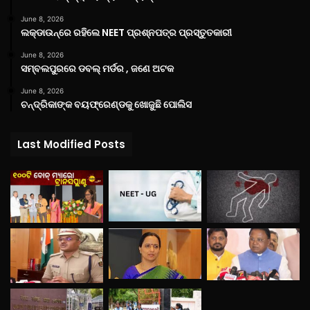
June 8, 2026
ଲକ୍‌ଡାଉନ୍‌ରେ ରହିଲେ NEET ପ୍ରଶ୍ନପତ୍ର ପ୍ରସ୍ତୁତକାରୀ
June 8, 2026
ସମ୍ବଲପୁରରେ ଡବଲ୍ ମର୍ଡର , ଜଣେ ଅଟକ
June 8, 2026
ଚନ୍ଦ୍ରିକାଙ୍କ ବୟଫ୍ରେଣ୍ଡକୁ ଖୋଜୁଛି ପୋଲିସ
Last Modified Posts