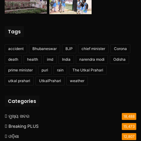
Tags
accident
Bhubaneswar
BJP
chief minister
Corona
death
health
imd
India
narendra modi
Odisha
prime minister
puri
rain
The Utkal Prahari
utkal prahari
UtkalPrahari
weather
Categories
ମୁଖ୍ୟ ଖବର
18,488
Breaking PLUS
15,473
ଓଡ଼ିଶା
12,807