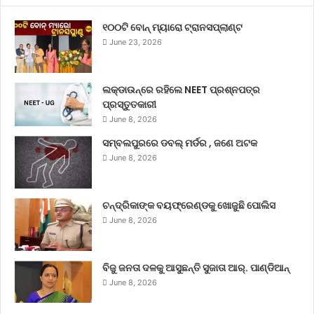
୧୦୦ଟି ବୋନ୍ ମ୍ୟାରୋ ଟ୍ରାନସପ୍ଲାଣ୍ଟ
June 23, 2026
ଲକ୍‌ଡାଉନ୍‌ରେ ରହିଲେ NEET ପ୍ରଶ୍ନପତ୍ର
ପ୍ରସ୍ତୁତକାରୀ
June 8, 2026
ସମ୍ବଲପୁରରେ ଡବଲ୍ ମର୍ଡର , ଜଣେ ଅଟକ
June 8, 2026
ଚନ୍ଦ୍ରିକାଙ୍କ ବୟଫ୍ରେଣ୍ଡକୁ ଖୋଜୁଛି ପୋଲିସ
June 8, 2026
ବିଜୁ ଜନତା ଦଳକୁ ଆସୁଛନ୍ତି ସୁଜାତା ଆର୍‌. ପାଣ୍ଡିଆନ୍
June 8, 2026