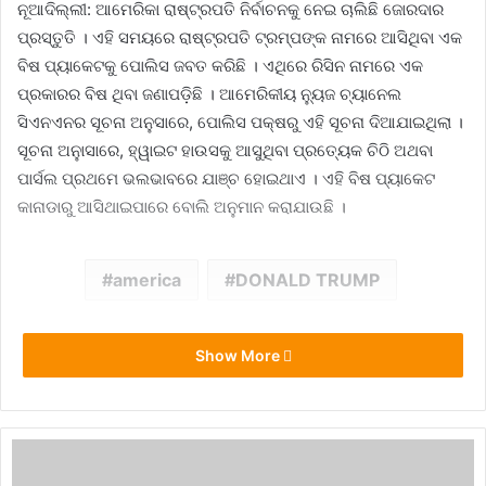
ନୂଆଦିଲ୍ଲୀ: ଆମେରିକା ରାଷ୍ଟ୍ରପତି ନିର୍ବାଚନକୁ ନେଇ ଚାଲିଛି ଜୋରଦାର
ପ୍ରସ୍ତୁତି । ଏହି ସମୟରେ ରାଷ୍ଟ୍ରପତି ଟ୍ରମ୍ପଙ୍କ ନାମରେ ଆସିଥିବା ଏକ
ବିଷ ପ୍ୟାକେଟକୁ ପୋଲିସ ଜବତ କରିଛି । ଏଥିରେ ରିସିନ ନାମରେ ଏକ
ପ୍ରକାରର ବିଷ ଥିବା ଜଣାପଡ଼ିଛି । ଆମେରିକୀୟ ନ୍ୟୁଜ ଚ୍ୟାନେଲ
ସିଏନଏନର ସୂଚନା ଅନୁସାରେ, ପୋଲିସ ପକ୍ଷରୁ ଏହି ସୂଚନା ଦିଆଯାଇଥିଲା ।
ସୂଚନା ଅନୁାସାରେ, ହ୍ୱାଇଟ ହାଉସକୁ ଆସୁଥିବା ପ୍ରତ୍ୟେକ ଚିଠି ଅଥବା
ପାର୍ସଲ ପ୍ରଥମେ ଭଲଭାବରେ ଯାଞ୍ଚ ହୋଇଥାଏ । ଏହି ବିଷ ପ୍ୟାକେଟ
କାନାଡାରୁ ଆସିଥାଇପାରେ ବୋଲି ଅନୁମାନ କରାଯାଉଛି ।
america
DONALD TRUMP
Show More