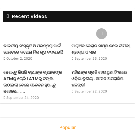
Recent Videos
ଭାରତୀୟ ସଂସ୍କୃତି ଓ ପରମ୍ପରା ପାଇଁ
ମାରାଥନ ଜେରାର ସାମ୍ନା କଲେ ଦୀପିକା,
ଭାରତରେ କରୋନା ନିଜ ରୂପ ବଦଳାଇଛି
ଶ୍ରଦ୍ଧା ଓ ସାରା
October 2, 2020
September 26, 2020
ଦେଖନ୍ତୁ କିପରି ବ୍ୟାଙ୍କ ଗ୍ରାହକଙ୍କ
ମହିଳାଙ୍କ ପ୍ରତି ହେଉଥିବା ହିଂସାରେ
ATMରୁ ଚୋରି । ATMରୁ ଟଙ୍କା
ଓଡ଼ିଶା ତୃତୀୟ : ସାଂସଦ ଅପରାଜିତା
ଉଠାଇଲା ବେଳେ ସଚେତନ ହୁଅନ୍ତୁ
ଷଡଙ୍ଗୀ
ନହେଲେ……..
September 22, 2020
September 24, 2020
Popular