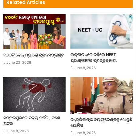
Related Articles
ଲକ୍‌ଡାଉନ୍‌ରେ ରହିଲେ NEET
୧୦୦ଟି ବୋନ୍ ମ୍ୟାରୋ ଟ୍ରାନସପ୍ଲାଣ୍ଟ
ପ୍ରଶ୍ନପତ୍ର ପ୍ରସ୍ତୁତକାରୀ
June 23, 2026
June 8, 2026
ସମ୍ବଲପୁରରେ ଡବଲ୍ ମର୍ଡର , ଜଣେ
ଚନ୍ଦ୍ରିକାଙ୍କ ବୟଫ୍ରେଣ୍ଡକୁ ଖୋଜୁଛି
ଅଟକ
ପୋଲିସ
June 8, 2026
June 8, 2026