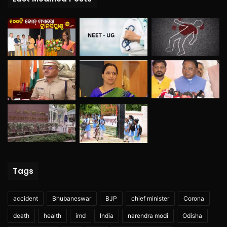
Tags
accident
Bhubaneswar
BJP
chief minister
Corona
death
health
imd
India
narendra modi
Odisha