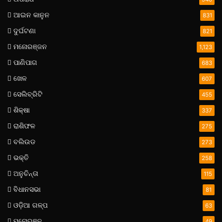
ଆଇନ କାନୁନ
831
ଦୁର୍ଘଟଣା
821
ମନୋରଞ୍ଜନ
1,123
ପାଣିପାଗ
683
ଖେଳ
607
ସେଲିବ୍ରିଟି
455
ଶିକ୍ଷା
337
ରାଶିଫଳ
275
ବଲିଉଡ
273
ଭକ୍ତି
258
ଅନୁଚିନ୍ତା
115
ବିଧାନସଭା
81
ଓଡ଼ିଆ ଗଳ୍ପ
63
ମନୋରଞନ
49