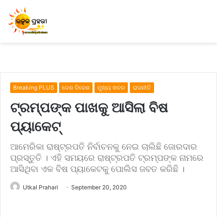
Breaking PLUS
ଦେଶ ବିଦେଶ
ମୁଖ୍ୟ ଖବର
ରାଜନୀତି
ଟ୍ରମ୍ପଙ୍କ ପାଖକୁ ଆସିଲା ବିଷ
ପ୍ୟାକେଟ୍
ଆମେରିକା ରାଷ୍ଟ୍ରପତି ନିର୍ବାଚନକୁ ନେଇ ଚାଲିଛି ଜୋରଦାର
ପ୍ରସ୍ତୁତି । ଏହି ସମୟରେ ରାଷ୍ଟ୍ରପତି ଟ୍ରମ୍ପଙ୍କ ନାମରେ
ଆସିଥିବା ଏକ ବିଷ ପ୍ୟାକେଟକୁ ପୋଲିସ ଜବତ କରିଛି ।
Utkal Prahari
September 20, 2020