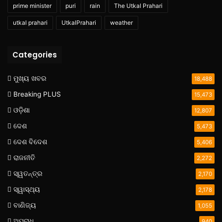
prime minister
puri
rain
The Utkal Prahari
utkal prahari
UtkalPrahari
weather
Categories
ମୁଖ୍ୟ ଖବର
18,488
Breaking PLUS
15,473
ଓଡ଼ିଶା
12,807
ଦେଶ
5,473
ଦେଶ ବିଦେଶ
5,406
ରାଜନୀତି
2,272
ସ୍ୱତନ୍ତ୍ର
2,170
ସ୍ୱାସ୍ଥ୍ୟ
2,178
ବାଣିଜ୍ୟ
1,055
ଅପରାଧ
940