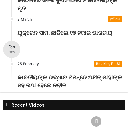
କାନାଡାରେ ସଡକ ଦୁର୍ଘଟଣାରେ ୫ ଭାରତୀୟଙ୍କ
ମୃତ
2 March
ଦୁର୍ଘଟଣା
ୟୁକ୍ରେନ ସୀମା ଛାଡିଲେ ୧୭ ହଜାର ଭାରତୀୟ
Feb
- 2022 -
25 February
Breaking PLUS
ଭାରତୀୟଙ୍କ ଉଦ୍ଧାର ନିମନ୍ତେ ଅମିତ୍ ଶାହାଙ୍କ
ସହ କଥା ହେଲେ ନବୀନ
Recent Videos