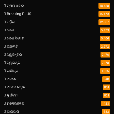
ମୁଖ୍ୟ ଖବର
18,488
Breaking PLUS
15,473
ଓଡ଼ିଶା
12,807
ଦେଶ
5,473
ଦେଶ ବିଦେଶ
5,406
ରାଜନୀତି
2,272
ସ୍ୱତନ୍ତ୍ର
2,170
ସ୍ୱାସ୍ଥ୍ୟ
2,178
ବାଣିଜ୍ୟ
1,055
ଅପରାଧ
940
ଆଇନ କାନୁନ
831
ଦୁର୍ଘଟଣା
821
ମନୋରଞ୍ଜନ
1,123
ପାଣିପାଗ
683