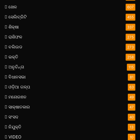
ଖେଳ
607
ସେଲିବ୍ରିଟି
455
ଶିକ୍ଷା
337
ରାଶିଫଳ
275
ବଲିଉଡ
273
ଭକ୍ତି
258
ଅନୁଚିନ୍ତା
115
ବିଧାନସଭା
81
ଓଡ଼ିଆ ଗଳ୍ପ
63
ମନୋରଞନ
49
ସାକ୍ଷାତକାର
47
ସଂସଦ
40
ନିଯୁକ୍ତି
13
VIDEO
10