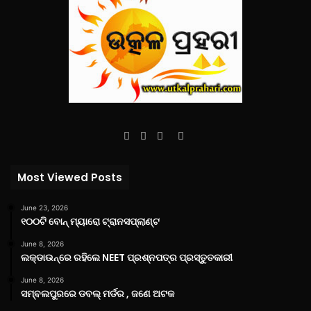
Facebook
Twitter
YouTube
Instagram
Most Viewed Posts
June 23, 2026
୧୦୦ଟି ବୋନ୍ ମ୍ୟାରୋ ଟ୍ରାନସପ୍ଲାଣ୍ଟ
June 8, 2026
ଲକ୍‌ଡାଉନ୍‌ରେ ରହିଲେ NEET ପ୍ରଶ୍ନପତ୍ର ପ୍ରସ୍ତୁତକାରୀ
June 8, 2026
ସମ୍ବଲପୁରରେ ଡବଲ୍ ମର୍ଡର , ଜଣେ ଅଟକ