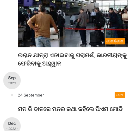
ଦେଶ ବିଦେଶ
ଇରାନ ଯାତ୍ରା ଏଡାଇବାକୁ ପରାମର୍ଶ, ଭାରତୀୟଙ୍କୁ
ଫେରିବାକୁ ଆହ୍ୱାନ
Sep
- 2023 -
24 September
ଦେଶ
ମନ କି ବାତରେ ମନର କଥା କହିଲେ ପିଏମ ମୋଦି
Dec
- 2022 -