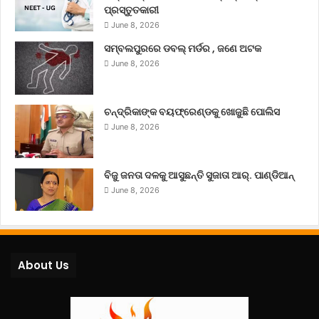
ପ୍ରସ୍ତୁତକାରୀ
June 8, 2026
ସମ୍ବଲପୁରରେ ଡବଲ୍ ମର୍ଡର , ଜଣେ ଅଟକ
June 8, 2026
ଚନ୍ଦ୍ରିକାଙ୍କ ବୟଫ୍ରେଣ୍ଡକୁ ଖୋଜୁଛି ପୋଲିସ
June 8, 2026
ବିଜୁ ଜନତା ଦଳକୁ ଆସୁଛନ୍ତି ସୁଜାତା ଆର୍‌. ପାଣ୍ଡିଆନ୍
June 8, 2026
About Us