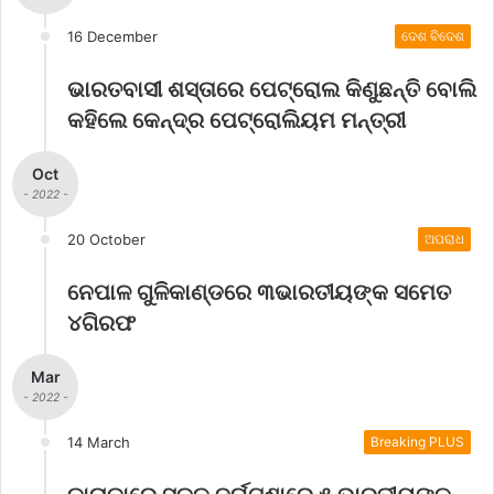
16 December
ଦେଶ ବିଦେଶ
ଭାରତବାସୀ ଶସ୍ତାରେ ପେଟ୍ରୋଲ କିଣୁଛନ୍ତି ବୋଲି
କହିଲେ କେନ୍ଦ୍ର ପେଟ୍ରୋଲିୟମ ମନ୍ତ୍ରୀ
Oct
- 2022 -
20 October
ଅପରାଧ
ନେପାଳ ଗୁଳିକାଣ୍ଡରେ ୩ଭାରତୀୟଙ୍କ ସମେତ
୪ଗିରଫ
Mar
- 2022 -
14 March
Breaking PLUS