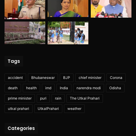
Tags
accident
Bhubaneswar
BJP
chief minister
Corona
death
health
imd
India
narendra modi
Odisha
prime minister
puri
rain
The Utkal Prahari
utkal prahari
UtkalPrahari
weather
Categories