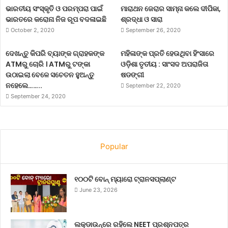
ଭାରତୀୟ ସଂସ୍କୃତି ଓ ପରମ୍ପରା ପାଇଁ
ମାରାଥନ ଜେରାର ସାମ୍ନା କଲେ ଦୀପିକା,
ଭାରତରେ କରୋନା ନିଜ ରୂପ ବଦଳାଇଛି
ଶ୍ରଦ୍ଧା ଓ ସାରା
October 2, 2020
September 26, 2020
ଦେଖନ୍ତୁ କିପରି ବ୍ୟାଙ୍କ ଗ୍ରାହକଙ୍କ
ମହିଳାଙ୍କ ପ୍ରତି ହେଉଥିବା ହିଂସାରେ
ATMରୁ ଚୋରି । ATMରୁ ଟଙ୍କା
ଓଡ଼ିଶା ତୃତୀୟ : ସାଂସଦ ଅପରାଜିତା
ଉଠାଇଲା ବେଳେ ସଚେତନ ହୁଅନ୍ତୁ
ଷଡଙ୍ଗୀ
ନହେଲେ……..
September 22, 2020
September 24, 2020
Popular
୧୦୦ଟି ବୋନ୍ ମ୍ୟାରୋ ଟ୍ରାନସପ୍ଲାଣ୍ଟ
June 23, 2026
ଲକ୍‌ଡାଉନ୍‌ରେ ରହିଲେ NEET ପ୍ରଶ୍ନପତ୍ର