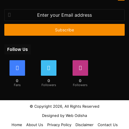
Enter
your
Email
address
Follow Us
0
0
0
Fans
Followers
Followers
© Copyright 2026, All Rights Reserved
Designed by
Web Odisha
Home
About Us
Privacy Policy
Disclaimer
Contact Us