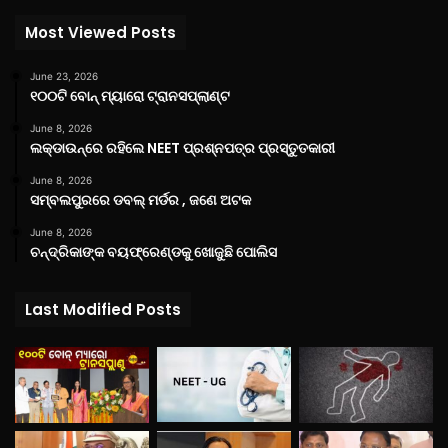
Most Viewed Posts
June 23, 2026
୧୦୦ଟି ବୋନ୍ ମ୍ୟାରୋ ଟ୍ରାନସପ୍ଲାଣ୍ଟ
June 8, 2026
ଲକ୍‌ଡାଉନ୍‌ରେ ରହିଲେ NEET ପ୍ରଶ୍ନପତ୍ର ପ୍ରସ୍ତୁତକାରୀ
June 8, 2026
ସମ୍ବଲପୁରରେ ଡବଲ୍ ମର୍ଡର , ଜଣେ ଅଟକ
June 8, 2026
ଚନ୍ଦ୍ରିକାଙ୍କ ବୟଫ୍ରେଣ୍ଡକୁ ଖୋଜୁଛି ପୋଲିସ
Last Modified Posts