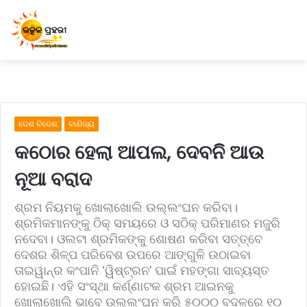
ଦେଶ ବିଦେଶ
ବାଣିଜ୍ୟ
କଠୋର ହେଲା ଆପଲ, ଦେବନି ଆଉ
ନୂଆ ବରାଦ
ଶ୍ରମ ନିୟମକୁ ଖୋଲାଖୋଲି ଉଲ୍ଲଂଘନ କରିବା।
ଶ୍ରମିକମାନଙ୍କୁ ଠିକ୍ ସମୟରେ ଓ ସଠିକ୍ ପରିମାଣର ମଜୁରି
ନଦେବା। ଓଲଟା ଶ୍ରମିକଙ୍କୁ ଶୋଷଣ କରିବା ସତ୍ତ୍ବେ
ଦେଶର ଶିଳ୍ପ ପରିବେଶ ଉପରେ ଆଙ୍ଗୁଳି ଉଠାଇବା
ତାଇୱାନ୍‌ର କଂପାନି ‘ୱିଷ୍ଟ୍ରନ’ ପାଇଁ ମହଙ୍ଗା ସାବ୍ୟସ୍ତ
ହୋଇଛି। ଏହି ସଂସ୍ଥା କର୍ଣ୍ଣାଟକ ଶ୍ରମ ଆଇନକୁ
ଖୋଲାଖୋଲି ଭାବେ ଉଲ୍ଲଂଘନ କରି ୫୦୦୦ ବଦଳରେ ୧୦