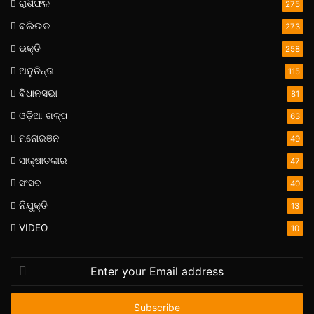
ରାଶିଫଳ
275
ବଲିଉଡ
273
ଭକ୍ତି
258
ଅନୁଚିନ୍ତା
115
ବିଧାନସଭା
81
ଓଡ଼ିଆ ଗଳ୍ପ
63
ମନୋରଞନ
49
ସାକ୍ଷାତକାର
47
ସଂସଦ
40
ନିଯୁକ୍ତି
13
VIDEO
10
Enter
your
Email
address