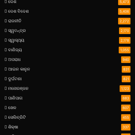
ଦେଶ
5,473
ଦେଶ ବିଦେଶ
5,406
ରାଜନୀତି
2,272
ସ୍ୱତନ୍ତ୍ର
2,170
ସ୍ୱାସ୍ଥ୍ୟ
2,178
ବାଣିଜ୍ୟ
1,055
ଅପରାଧ
940
ଆଇନ କାନୁନ
831
ଦୁର୍ଘଟଣା
821
ମନୋରଞ୍ଜନ
1,123
ପାଣିପାଗ
683
ଖେଳ
607
ସେଲିବ୍ରିଟି
455
ଶିକ୍ଷା
337