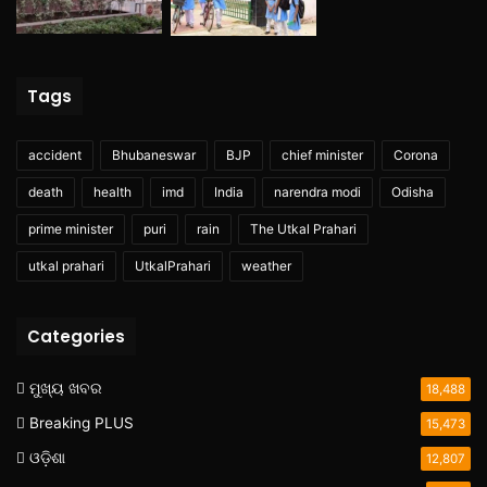
Tags
accident
Bhubaneswar
BJP
chief minister
Corona
death
health
imd
India
narendra modi
Odisha
prime minister
puri
rain
The Utkal Prahari
utkal prahari
UtkalPrahari
weather
Categories
ମୁଖ୍ୟ ଖବର
18,488
Breaking PLUS
15,473
ଓଡ଼ିଶା
12,807