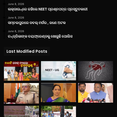
June 8, 2026
ଲକ୍‌ଡାଉନ୍‌ରେ ରହିଲେ NEET ପ୍ରଶ୍ନପତ୍ର ପ୍ରସ୍ତୁତକାରୀ
June 8, 2026
ସମ୍ବଲପୁରରେ ଡବଲ୍ ମର୍ଡର , ଜଣେ ଅଟକ
June 8, 2026
ଚନ୍ଦ୍ରିକାଙ୍କ ବୟଫ୍ରେଣ୍ଡକୁ ଖୋଜୁଛି ପୋଲିସ
Last Modified Posts