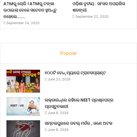
ATMରୁ ଚୋରି । ATMରୁ ଟଙ୍କା
ଓଡ଼ିଶା ତୃତୀୟ : ସାଂସଦ ଅପରାଜିତା
ଉଠାଇଲା ବେଳେ ସଚେତନ ହୁଅନ୍ତୁ
ଷଡଙ୍ଗୀ
ନହେଲେ……..
September 22, 2020
September 24, 2020
Popular
୧୦୦ଟି ବୋନ୍ ମ୍ୟାରୋ ଟ୍ରାନସପ୍ଲାଣ୍ଟ
June 23, 2026
ଲକ୍‌ଡାଉନ୍‌ରେ ରହିଲେ NEET ପ୍ରଶ୍ନପତ୍ର
ପ୍ରସ୍ତୁତକାରୀ
June 8, 2026
ସମ୍ବଲପୁରରେ ଡବଲ୍ ମର୍ଡର , ଜଣେ ଅଟକ
June 8, 2026