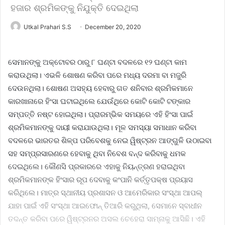
ହଜାର ଶ୍ରମିକଙ୍କୁ ନିଯୁକ୍ତି ଦେଇଥିଲା
Utkal Prahari S.S
December 20, 2020
ସେମାନଙ୍କୁ ଅକ୍ଟୋବର ଠାରୁ ୮ ଘଣ୍ଟା ବଦଳରେ ୧୨ ଘଣ୍ଟା କାମ
କରାଉଥିଲା। ଏଭଳି ଶୋଷଣ କରିବା ପରେ ମଧ୍ୟ ଦରମା ବା ମଜୁରି
ଦେଉନଥିଲା। ଶୋଷଣ ଅସହ୍ୟ ହେବାରୁ ଗତ ଶନିବାର ଶ୍ରମିକମାନେ
କାରଖାନାରେ ହିଂସା ଘଟାଇଥିଲେ ଯେଉଁଥିରେ କୋଟି କୋଟି ଟଙ୍କାର
ସମ୍ପତ୍ତି ନଷ୍ଟ ହୋଇଥିଲା। ପ୍ରାରମ୍ଭିକ ସମୟରେ ଏହି ହିଂସା ପାଇଁ
ଶ୍ରମିକମାନଙ୍କୁ ଦାୟୀ କରାଯାଉଥିଲା। ‌ମୂଳ ସମସ୍ୟା ସମାଧାନ କରିବା
ବଦଳରେ ଭାରତର ଶିଳ୍ପ ପରିବେଶକୁ ନେଇ ୱି‌ଷ୍ଟ୍ରନ ଆଙ୍ଗୁଳି ଉଠାଇବା
ସହ ସମ୍ପ୍ରସାରଣରେ ହେବାକୁ ଥିବା ନିବେଶ ବନ୍ଦ କରିବାକୁ ଧମକ
ଦେଇଥିଲେ। କୌଣସି ପ୍ରକାରରେ ଏହାକୁ ନିୟନ୍ତ୍ରଣ ହରାଇଥିବା
ଶ୍ରମିକମାନଙ୍କ ହିଂସାର ରୂପ ଦେବାକୁ କଂପାନି କର୍ତ୍ତୃପକ୍ଷ ପ୍ରୟାସ
କରିଥିଲେ। ମାତ୍ର ସ୍ଥାନୀୟ ପ୍ରଶାସନ ଓ ଆମେରିକାର ସଂସ୍ଥା ଆପଲ୍‌
ଯାହା ପାଇଁ ଏହି ସଂସ୍ଥା ଆଇଫୋନ୍ ତିଆରି କରୁଥିଲା, ସେମାନେ ସ୍ବାଧୀନ
ତଦନ୍ତ କରିବା ପରେ ୱିଷ୍ଟ୍ରନର ଅସଲ ଚେହେରା ସାମ୍ନାକୁ ଆସିଛି। ଏହି