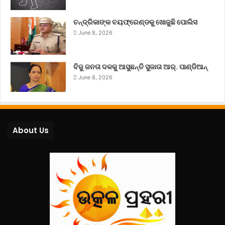
ଚନ୍ଦ୍ରିକାଙ୍କ ବୟଫ୍ରେଣ୍ଡକୁ ଖୋଜୁଛି ପୋଲିସ
June 8, 2026
ବିଜୁ ଜନତା ଦଳକୁ ଆସୁଛନ୍ତି ସୁଜାତା ଆର୍‌. ପାଣ୍ଡିଆନ୍
June 8, 2026
About Us