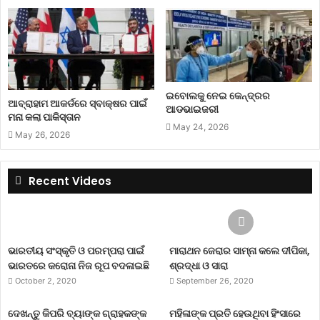
ଇବୋଲକୁ ନେଇ କେନ୍ଦ୍ରର
ଆବ୍ରାହାମ ଆକର୍ଡରେ ସ୍ବାକ୍ଷର ପାଇଁ
ଆଡଭାଇଜରୀ
ମନା କଲା ପାକିସ୍ତାନ
May 24, 2026
May 26, 2026
Recent Videos
ଭାରତୀୟ ସଂସ୍କୃତି ଓ ପରମ୍ପରା ପାଇଁ
ମାରାଥନ ଜେରାର ସାମ୍ନା କଲେ ଦୀପିକା,
ଭାରତରେ କରୋନା ନିଜ ରୂପ ବଦଳାଇଛି
ଶ୍ରଦ୍ଧା ଓ ସାରା
October 2, 2020
September 26, 2020
ଦେଖନ୍ତୁ କିପରି ବ୍ୟାଙ୍କ ଗ୍ରାହକଙ୍କ
ମହିଳାଙ୍କ ପ୍ରତି ହେଉଥିବା ହିଂସାରେ