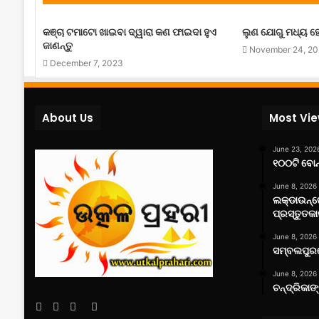
କଞ୍ଚା ଟମାଟୋ ଖାଇବା ଦ୍ୱାରା କଣ ଫାଇଦା ହୁଏ
ଲୁଣ ଯୋଗୁ ମଧ୍ୟ ହ
ଜାଣନ୍ତୁ
November 24, 2
December 7, 2023
About Us
Most Vi
June 23, 202
୧୦୦ଟି ବୋନ୍
June 8, 2026
ଲକ୍‌ଡାଉନ୍
ପ୍ରସ୍ତୁତକା
June 8, 2026
ସମ୍ବଲପୁରର
June 8, 2026
ଚନ୍ଦ୍ରିକାଙ
Facebook
Twitter
YouTube
Instagram