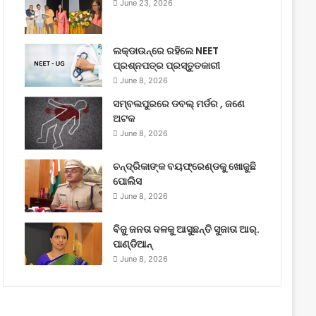
June 23, 2026
ଲକ୍‌ଡାଉନ୍‌ରେ ରହିଲେ NEET
ପ୍ରଶ୍ନପତ୍ର ପ୍ରସ୍ତୁତକାରୀ
June 8, 2026
ସମ୍ବଲପୁରରେ ଡବଲ୍ ମର୍ଡର , ଜଣେ
ଅଟକ
June 8, 2026
ଚନ୍ଦ୍ରିକାଙ୍କ ବୟଫ୍ରେଣ୍ଡକୁ ଖୋଜୁଛି
ପୋଲିସ
June 8, 2026
ବିଜୁ ଜନତା ଦଳକୁ ଆସୁଛନ୍ତି ସୁଜାତା ଆର୍‌.
ପାଣ୍ଡିଆନ୍
June 8, 2026