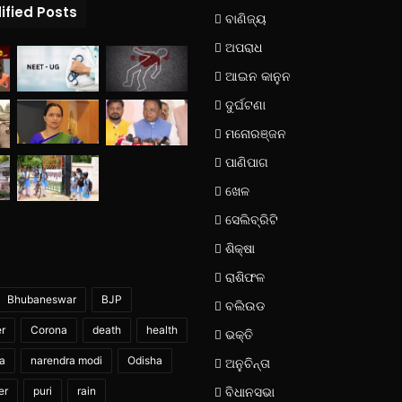
ified Posts
ବାଣିଜ୍ୟ
ଅପରାଧ
ଆଇନ କାନୁନ
ଦୁର୍ଘଟଣା
ମନୋରଞ୍ଜନ
ପାଣିପାଗ
ଖେଳ
ସେଲିବ୍ରିଟି
ଶିକ୍ଷା
ରାଶିଫଳ
Bhubaneswar
BJP
ବଲିଉଡ
er
Corona
death
health
ଭକ୍ତି
ia
narendra modi
Odisha
ଅନୁଚିନ୍ତା
er
puri
rain
ବିଧାନସଭା