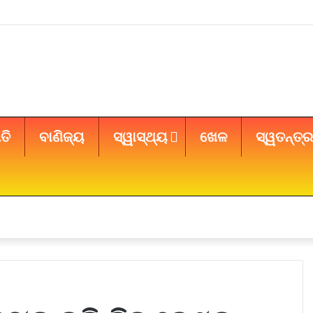
ତି
ବାଣିଜ୍ୟ
ସ୍ୱାସ୍ଥ୍ୟ
ଖେଳ
ସ୍ୱତନ୍ତ୍ର