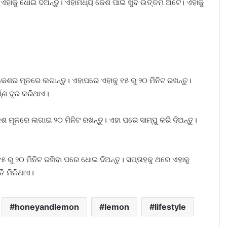
ଏହାକୁ ଧୋଇ ଦିଅନ୍ତୁ। ଏହାମଧ୍ୟ କେଶ ପାଇଁ ଖୁବ ଉତ୍ତମ ଅଟେ। ଏହାକୁ
େଶର ମୂଳରେ ଲଗାନ୍ତୁ। ଏହାପରେ ଏହାକୁ ୧୫ ରୁ ୨୦ ମିନିଟ ରଖନ୍ତୁ।
ଣ୍ଣ ଦୂର କରିଥାଏ।
ମୂଳରେ ଲଗାଇ ୨୦ ମିନିଟ ରଖନ୍ତୁ। ଏହା ପରେ ସାମ୍ପୁ କରି ଦିଅନ୍ତୁ।
 ରୁ ୨୦ ମିନିଟ ରଖିବା ପରେ ଧୋଇ ଦିଅନ୍ତୁ। ସପ୍ତାହକୁ ଥରେ ଏହାକୁ
ତି ମିଳିଥାଏ।
honeyandlemon
lemon
lifestyle