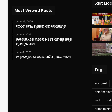
Last Mod
Most Viewed Posts
June 23, 2026
୧୦୦ଟି ବୋନ୍ ମ୍ୟାରୋ ଟ୍ରାନସପ୍ଲାଣ୍ଟ
June 8, 2026
ଲକ୍‌ଡାଉନ୍‌ରେ ରହିଲେ NEET ପ୍ରଶ୍ନପତ୍ର
ପ୍ରସ୍ତୁତକାରୀ
June 8, 2026
ସମ୍ବଲପୁରରେ ଡବଲ୍ ମର୍ଡର , ଜଣେ ଅଟକ
Tags
accident
chief minist
imd
Ind
prime minist