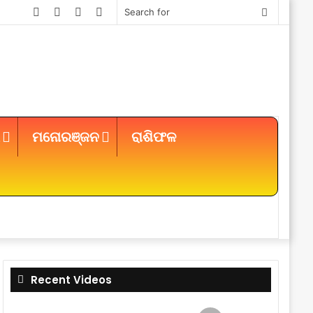
Facebook
Twitter
YouTube
Instagram
Search
for
ମନୋରଞ୍ଜନ
ରାଶିଫଳ
Sidebar
Recent Videos