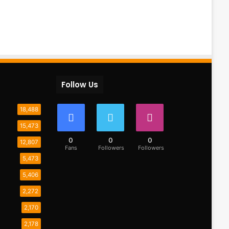
Follow Us
18,488
15,473
0
0
0
12,807
Fans
Followers
Followers
5,473
5,406
2,272
2,170
2,178