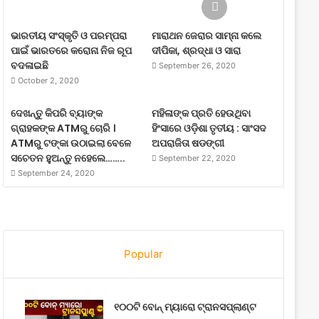
ଭାରତୀୟ ସଂସ୍କୃତି ଓ ପରମ୍ପରା
ମାରାଥନ ଜେରାର ସାମ୍ନା କଲେ
ପାଇଁ ଭାରତରେ କରୋନା ନିଜ ରୂପ
ଦୀପିକା, ଶ୍ରଦ୍ଧା ଓ ସାରା
ବଦଳାଇଛି
September 26, 2020
October 2, 2020
ଦେଖନ୍ତୁ କିପରି ବ୍ୟାଙ୍କ
ମହିଳାଙ୍କ ପ୍ରତି ହେଉଥିବା
ଗ୍ରାହକଙ୍କ ATMରୁ ଚୋରି ।
ହିଂସାରେ ଓଡ଼ିଶା ତୃତୀୟ : ସାଂସଦ
ATMରୁ ଟଙ୍କା ଉଠାଇଲା ବେଳେ
ଅପରାଜିତା ଷଡଙ୍ଗୀ
ସଚେତନ ହୁଅନ୍ତୁ ନହେଲେ……..
September 22, 2020
September 24, 2020
Popular
୧୦୦ଟି ବୋନ୍ ମ୍ୟାରୋ ଟ୍ରାନସପ୍ଲାଣ୍ଟ