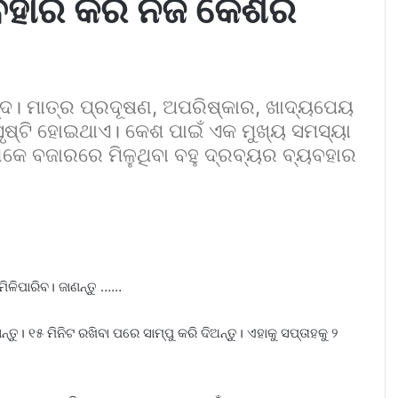
ବହାର କରି ନିଜ କେଶର
୍ଦ। ମାତ୍ର ପ୍ରଦୂଷଣ, ଅପରିଷ୍କାର, ଖାଦ୍ୟପେୟ
ସୃଷ୍ଟି ହୋଇଥାଏ। କେଶ ପାଇଁ ଏକ ମୁଖ୍ୟ ସମସ୍ୟା
ଲୋକେ ବଜାରରେ ମିଳୁଥିବା ବହୁ ଦ୍ରବ୍ୟର ବ୍ୟବହାର
ିଳିପାରିବ। ଜାଣନ୍ତୁ ……
 ୧୫ ମିନିଟ ରଖିବା ପରେ ସାମ୍ପୁ କରି ଦିଅନ୍ତୁ। ଏହାକୁ ସପ୍ତାହକୁ ୨