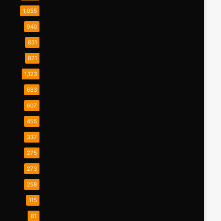
1,055
940
831
821
1,123
683
607
455
337
275
273
258
115
81