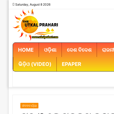
Saturday, August 8 2026
HOME
ଓଡ଼ିଶା
ଦେଶ ବିଦେଶ
ରାଜନୀ
ଭିଡ଼ିଓ (VIDEO)
EPAPER
ଜୀବନଚର୍ଯ୍ୟା