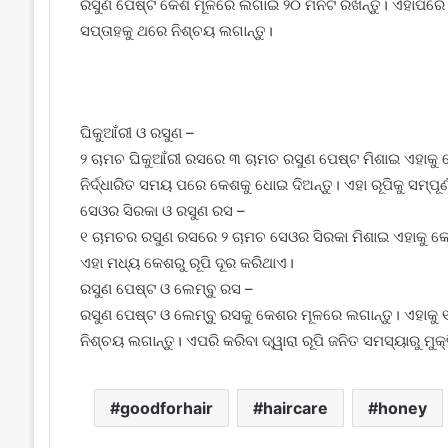
ରସୁଣ ପେଷ୍ଟ କେଶ ମୂଳରେ ଲଗାଇ ୨୦ ମିନିଟ ରଖନ୍ତୁ। ଏହାପରେ 
ସପ୍ତାହକୁ ଥରେ ନିଶ୍ଚୟ ଲଗାନ୍ତୁ।
ଘିକୁଆଁରୀ ଓ ରସୁଣ –
୨ ଚାମଚ ଘିକୁଆଁରୀ ରସରେ ୩ ଚାମଚ ରସୁଣ ପେଷ୍ଟ ମିଶାଇ ଏହାକୁ କ
ନିର୍ଦ୍ଧାରିତ ସମୟ ପରେ କେଶକୁ ଧୋଇ ଦିଅନ୍ତୁ। ଏହା ରୂପିକୁ ସମ୍ପୂର୍
ସେଓର ସିରକା ଓ ରସୁଣ ରସ –
୧ ଚାମଚର ରସୁଣ ରସରେ ୨ ଚାମଚ ସେଓର ସିରକା ମିଶାଇ ଏହାକୁ କେଶ 
ଏହା ମଧ୍ୟ କେଶରୁ ରୂପି ଦୂର କରିଥାଏ।
ରସୁଣ ପେଷ୍ଟ ଓ ଲେମ୍ବୁ ରସ –
ରସୁଣ ପେଷ୍ଟ ଓ ଲେମ୍ବୁ ରସକୁ କେଶର ମୂଳରେ ଲଗାନ୍ତୁ। ଏହାକୁ ୧୫
ନିଶ୍ଚୟ ଲଗାନ୍ତୁ। ଏପରି କରିବା ଦ୍ୱାରା ରୂପି ଜନିତ ସମସ୍ୟାରୁ ମୁକ୍
goodforhair
haircare
honey