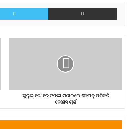
Twitter
Share via Email
‘ଗୁଗୁଲ୍ ପେ’ ରେ ଟଙ୍କା ପଠାଇଲେ ଦେବାକୁ ପଡ଼ିବନି
କୌଣସି ଚାର୍ଜ