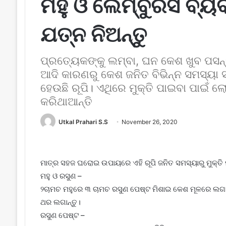
ମହୁ ଓ ଲେମ୍ବୁରସ ବ୍ୟ
ଯତ୍ନ ନିଅନ୍ତୁ
ପ୍ରତ୍ୟେକଙ୍କୁ ଲମ୍ବା, ଘନ କେଶ ଖୁବ ପସନ
ଆଦି କାରଣରୁ କେଶ ଜନିତ ବିଭିନ୍ନ ସମସ୍ୟା 
ହେଉଛି ରୂପି। ଏଥିରେ ମୁକ୍ତି ପାଇବା ପାଇଁ 
କରିଥାଆନ୍ତି
Utkal Prahari S.S
November 26, 2020
ମାତ୍ର ସହଜ ଘରୋଇ ଉପାୟରେ ଏହି ରୂପି ଜନିତ ସମସ୍ୟାରୁ ମୁକ୍ତି ମ
ମହୁ ଓ ରସୁଣ –
୨ଚାମଚ ମହୁରେ ୩ ଚାମଚ ରସୁଣ ପେଷ୍ଟ ମିଶାଇ କେଶ ମୂଳରେ ଲଗାନ୍ତୁ।
ଥର ଲଗାନ୍ତୁ।
ରସୁଣ ପେଷ୍ଟ –