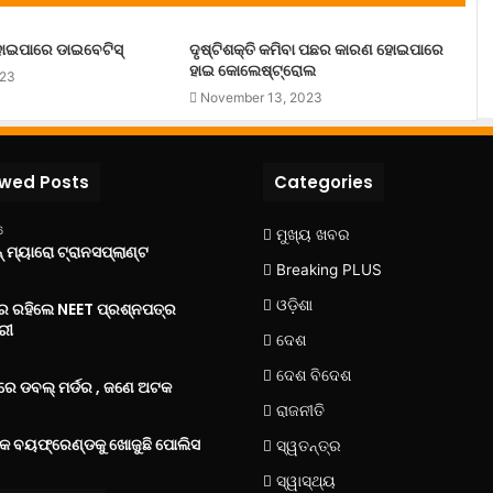
ୋଇପାରେ ଡାଇବେଟିସ୍
ଦୃଷ୍ଟିଶକ୍ତି କମିବା ପଛର କାରଣ ହୋଇପାରେ
ହାଇ କୋଲେଷ୍ଟ୍ରୋଲ
023
November 13, 2023
ewed Posts
Categories
6
ମୁଖ୍ୟ ଖବର
 ମ୍ୟାରୋ ଟ୍ରାନସପ୍ଲାଣ୍ଟ
Breaking PLUS
ଓଡ଼ିଶା
‌ରେ ରହିଲେ NEET ପ୍ରଶ୍ନପତ୍ର
ରୀ
ଦେଶ
ଦେଶ ବିଦେଶ
େ ଡବଲ୍ ମର୍ଡର , ଜଣେ ଅଟକ
ରାଜନୀତି
୍କ ବୟଫ୍ରେଣ୍ଡକୁ ଖୋଜୁଛି ପୋଲିସ
ସ୍ୱତନ୍ତ୍ର
ସ୍ୱାସ୍ଥ୍ୟ