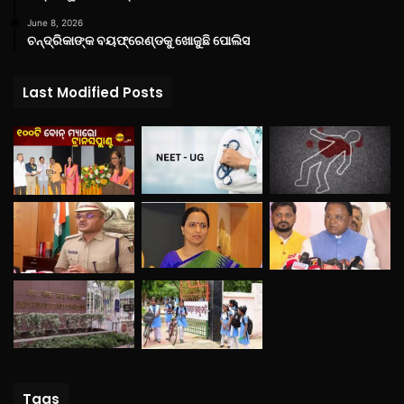
June 8, 2026
ଚନ୍ଦ୍ରିକାଙ୍କ ବୟଫ୍ରେଣ୍ଡକୁ ଖୋଜୁଛି ପୋଲିସ
Last Modified Posts
Tags