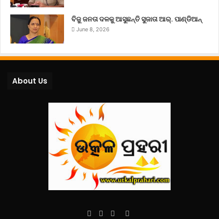
ବିଜୁ ଜନତା ଦଳକୁ ଆସୁଛନ୍ତି ସୁଜାତା ଆର୍‌. ପାଣ୍ଡିଆନ୍
June 8, 2026
About Us
Facebook
Twitter
YouTube
Instagram