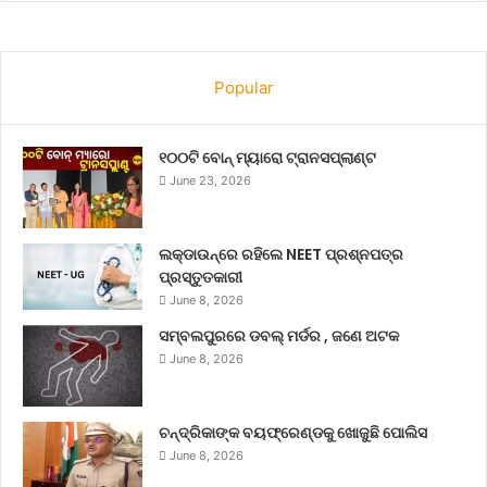
Popular
୧୦୦ଟି ବୋନ୍ ମ୍ୟାରୋ ଟ୍ରାନସପ୍ଲାଣ୍ଟ
June 23, 2026
ଲକ୍‌ଡାଉନ୍‌ରେ ରହିଲେ NEET ପ୍ରଶ୍ନପତ୍ର
ପ୍ରସ୍ତୁତକାରୀ
June 8, 2026
ସମ୍ବଲପୁରରେ ଡବଲ୍ ମର୍ଡର , ଜଣେ ଅଟକ
June 8, 2026
ଚନ୍ଦ୍ରିକାଙ୍କ ବୟଫ୍ରେଣ୍ଡକୁ ଖୋଜୁଛି ପୋଲିସ
June 8, 2026