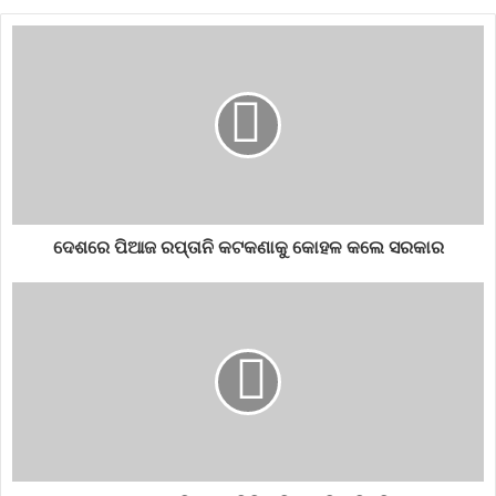
asset
automobile
Business
businesshike
car
Odisha
truckcar
ଦେଶରେ ପିଆଜ ରପ୍ତାନି କଟକଣାକୁ କୋହଳ କଲେ ସରକାର