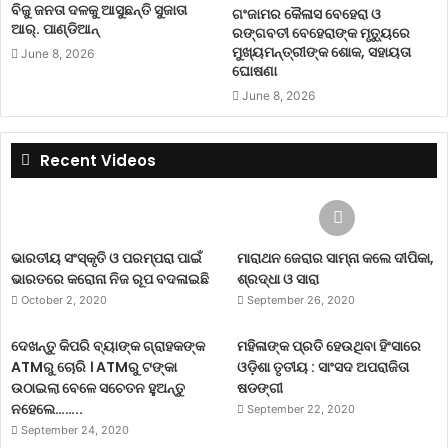
ବିଜୁ ଜନତା ଦଳକୁ ଆସୁଛନ୍ତି ସୁଜାତା
ଗଂଜାମର କୈଳାସ ବେହେରା ଓ
ଆର୍‌. ପାଣ୍ଡିଆନ୍
ରଙ୍ଗବତୀ ବେହେରାଙ୍କ ମୃତ୍ୟୁରେ
ମୁଖ୍ୟମନ୍ତ୍ରୀଙ୍କ ଶୋକ, ସହାୟତା
June 8, 2026
ଘୋଷଣା
June 8, 2026
Recent Videos
ଭାରତୀୟ ସଂସ୍କୃତି ଓ ପରମ୍ପରା ପାଇଁ
ମାରାଥନ ଜେରାର ସାମ୍ନା କଲେ ଦୀପିକା,
ଭାରତରେ କରୋନା ନିଜ ରୂପ ବଦଳାଇଛି
ଶ୍ରଦ୍ଧା ଓ ସାରା
October 2, 2020
September 26, 2020
ଦେଖନ୍ତୁ କିପରି ବ୍ୟାଙ୍କ ଗ୍ରାହକଙ୍କ
ମହିଳାଙ୍କ ପ୍ରତି ହେଉଥିବା ହିଂସାରେ
ATMରୁ ଚୋରି । ATMରୁ ଟଙ୍କା
ଓଡ଼ିଶା ତୃତୀୟ : ସାଂସଦ ଅପରାଜିତା
ଉଠାଇଲା ବେଳେ ସଚେତନ ହୁଅନ୍ତୁ
ଷଡଙ୍ଗୀ
ନହେଲେ……..
September 22, 2020
September 24, 2020