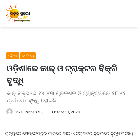
ଓଡ଼ିଶା
ବାଣିଜ୍ୟ
ଓଡ଼ିଶାରେ କାର୍ ଓ ଟ୍ରାକ୍ଟର ବିକ୍ରି
ବୃଦ୍ଧି
କାର୍‌ ବିକ୍ରିରେ ୧୪.୪୩ ପ୍ରତିଶତ ଓ ଟ୍ରାକ୍ଟରରେ ୫୮.୪୨
ପ୍ରତିଶତ ବୃଦ୍ଧି ହୋଇଛି
Utkal Prahari S.S
October 9, 2020
ରାଜ୍ୟରେ ସେପ୍ଟେମ୍ବର ମାସ‌ରେ କାର୍ ଓ ଟ୍ରାକ୍ଟର ବିକ୍ରିରେ ବୃଦ୍ଧି ଘଟିଛି।