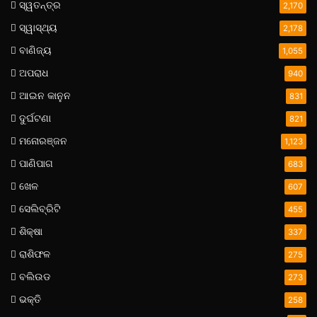
ସ୍ୱତନ୍ତ୍ର
2,170
ସ୍ୱାସ୍ଥ୍ୟ
2,178
ବାଣିଜ୍ୟ
1,055
ଅପରାଧ
940
ଆଇନ କାନୁନ
831
ଦୁର୍ଘଟଣା
821
ମନୋରଞ୍ଜନ
1,123
ପାଣିପାଗ
683
ଖେଳ
607
ସେଲିବ୍ରିଟି
455
ଶିକ୍ଷା
337
ରାଶିଫଳ
275
ବଲିଉଡ
273
ଭକ୍ତି
258