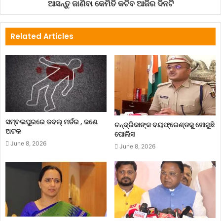
ଆସନ୍ତୁ ଜାଣିବା କେମିତି କଟିବ ଆଜିର ଦିନଟି
Related Articles
ସମ୍ବଲପୁରରେ ଡବଲ୍ ମର୍ଡର , ଜଣେ
ଚନ୍ଦ୍ରିକାଙ୍କ ବୟଫ୍ରେଣ୍ଡକୁ ଖୋଜୁଛି
ଅଟକ
ପୋଲିସ
June 8, 2026
June 8, 2026