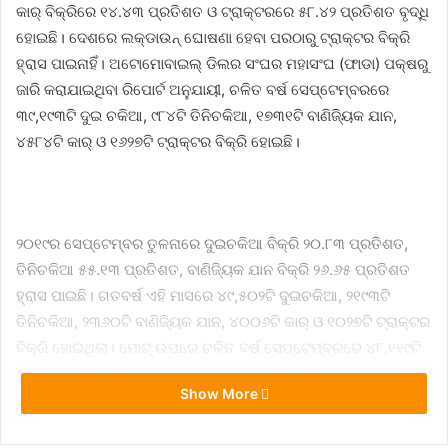
କାର୍‌ ବିକ୍ରିରେ ୧୪.୪୩ ପ୍ରତିଶତ ଓ ଟ୍ରାକ୍ଟରରେ ୫୮.୪୨ ପ୍ରତିଶତ ବୃଦ୍ଧି
ହୋଇଛି। ଦେଶରେ ଲକ୍‌ଡାଉନ୍ ଘୋଷଣା ହେବା ପରଠାରୁ ଟ୍ରାକ୍ଟର ବିକ୍ରି
ହ୍ରାସ ପାଇନାହିଁ। ଅଟୋମୋବାଇଲ୍ ଡିଲର ସଂଘର ମହାସଂଘ (ଫାଡା) ପକ୍ଷରୁ
ଜାରି କରାଯାଇଥିବା ରିପୋର୍ଟ ଅନୁଯା‌ୟୀ, ଚଳିତ ବର୍ଷ ସେପ୍ଟେମ୍ବରରେ
୩୯,୧୯୩ଟି ଦୁଇ ଚକିଆ, ୯୮୪ଟି ତିନିଚକିଆ, ୧୭୩୧ଟି ବାଣିଜ୍ୟିକ ଯାନ,
୪୫୮୪ଟି କାର୍ ଓ ୧୬୨୭ଟି ଟ୍ରାକ୍ଟର ବିକ୍ରି ହୋଇଛି।
୨୦୧୯ର ସେପ୍ଟେମ୍ବର ତୁଳନାରେ ଦୁଇଚକିଆ ବିକ୍ରି ୨୦.୮୩ ପ୍ରତିଶତ,
ତିନିଚକିଆ ୫୫.୧୩ ପ୍ରତିଶତ, ବାଣିଜ୍ୟିକ ଯାନ ବିକ୍ରି ୨୬.୬୫ ପ୍ରତିଶତ
ହ୍ରାସ ପାଇଛି। ଗତବର୍ଷ ଏହି ମାସରେ ୪୯,୫୦୨ଟି ଦୁଇଚକିଆ, ୨୧୯୩ଟି
ତିନିଚକିଆ, ୨୩୬୦ଟି ବାଣିଜ୍ୟିକ ଯାନ, ୪୦୦୬ଟି କାର୍ ଓ ୧୦୨୭ଟି ଟ୍ରାକ୍ଟର
ବିକ୍ରି ହୋଇଥିଲା। ମୋଟ୍‌ ଉପରେ ଚଳିତ ବର୍ଷ ସେପ୍ଟେମ୍ବରରେ ୪୮,୧୧୯ଟି
ଗାଡ଼ି ବିକ୍ର ହୋଇଛି ଯାହା ଗତବର୍ଷ ଏହି ମାସରେ ବିକ୍ରି ହୋଇଥିବା ୫୯,୦୮୮ଟି
Show More
ଗାଡ଼ି ତୁଳନାରେ ୧୮.୫୬ ପ୍ରତିଶତ କମ୍।