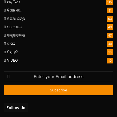
ଅନୁଚିନ୍ତା
115
ବିଧାନସଭା
81
ଓଡ଼ିଆ ଗଳ୍ପ
63
ମନୋରଞନ
49
ସାକ୍ଷାତକାର
47
ସଂସଦ
40
ନିଯୁକ୍ତି
13
VIDEO
10
Enter
your
Email
address
Follow Us