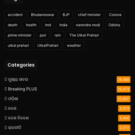
accident
Bhubaneswar
BJP
chief minister
Corona
death
health
imd
India
narendra modi
Odisha
prime minister
puri
rain
The Utkal Prahari
utkal prahari
UtkalPrahari
weather
Categories
ମୁଖ୍ୟ ଖବର
18,488
Breaking PLUS
15,473
ଓଡ଼ିଶା
12,807
ଦେଶ
5,473
ଦେଶ ବିଦେଶ
5,406
ରାଜନୀତି
2,272