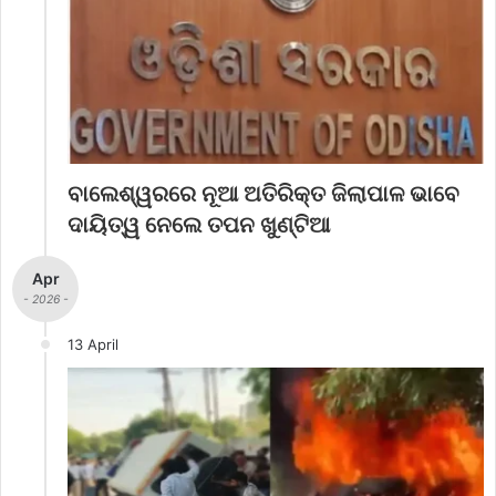
ବାଲେଶ୍ୱରରେ ନୂଆ ଅତିରିକ୍ତ ଜିଲାପାଳ ଭାବେ
ଦାୟିତ୍ୱ ନେଲେ ତପନ ଖୁଣ୍ଟିଆ
Apr
- 2026 -
13 April