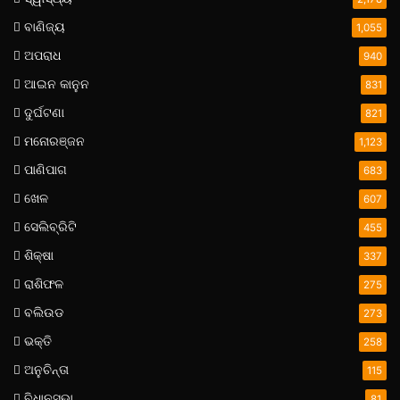
ବାଣିଜ୍ୟ
1,055
ଅପରାଧ
940
ଆଇନ କାନୁନ
831
ଦୁର୍ଘଟଣା
821
ମନୋରଞ୍ଜନ
1,123
ପାଣିପାଗ
683
ଖେଳ
607
ସେଲିବ୍ରିଟି
455
ଶିକ୍ଷା
337
ରାଶିଫଳ
275
ବଲିଉଡ
273
ଭକ୍ତି
258
ଅନୁଚିନ୍ତା
115
ବିଧାନସଭା
81