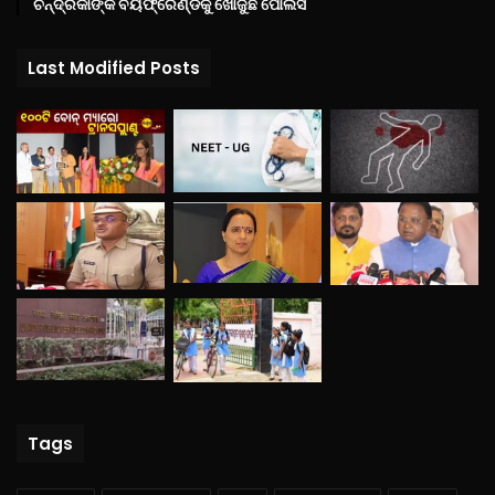
ଚନ୍ଦ୍ରିକାଙ୍କ ବୟଫ୍ରେଣ୍ଡକୁ ଖୋଜୁଛି ପୋଲିସ
Last Modified Posts
Tags