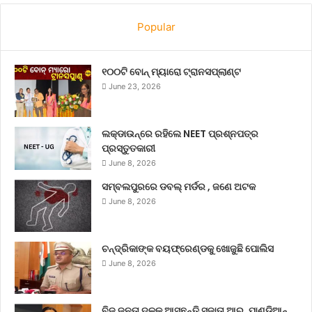
Popular
୧୦୦ଟି ବୋନ୍ ମ୍ୟାରୋ ଟ୍ରାନସପ୍ଲାଣ୍ଟ
June 23, 2026
ଲକ୍‌ଡାଉନ୍‌ରେ ରହିଲେ NEET ପ୍ରଶ୍ନପତ୍ର
ପ୍ରସ୍ତୁତକାରୀ
June 8, 2026
ସମ୍ବଲପୁରରେ ଡବଲ୍ ମର୍ଡର , ଜଣେ ଅଟକ
June 8, 2026
ଚନ୍ଦ୍ରିକାଙ୍କ ବୟଫ୍ରେଣ୍ଡକୁ ଖୋଜୁଛି ପୋଲିସ
June 8, 2026
ବିଜୁ ଜନତା ଦଳକୁ ଆସୁଛନ୍ତି ସୁଜାତା ଆର୍‌. ପାଣ୍ଡିଆନ୍