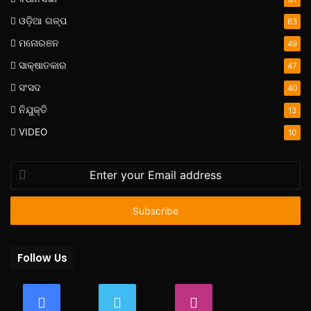
ଓଡ଼ିଆ ଗଳ୍ପ
63
ମନୋରଞନ
49
ସାକ୍ଷାତକାର
47
ସଂସଦ
40
ନିଯୁକ୍ତି
13
VIDEO
10
Enter
your
Email
address
Follow Us