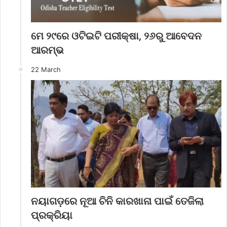
ମେ ୨୯ରେ ଓଟିଇଟି ପରୀକ୍ଷା, ୨୬ରୁ ଆବେଦନ
ଆରମ୍ଭ
22 March
ନୟାଗଡ଼ରେ ନୂଆ ଚିନି କାରଖାନା ପାଇଁ ତେଜିଲା
ପ୍ରକ୍ରିୟା