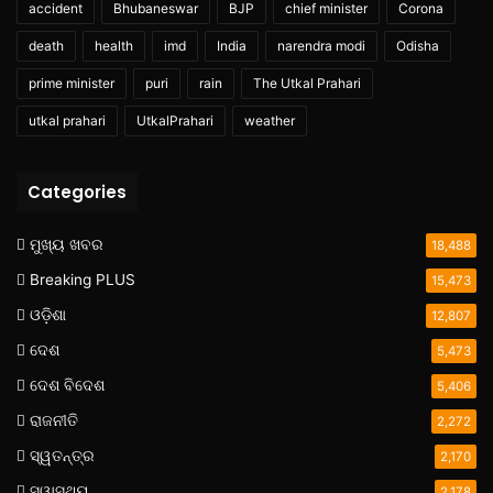
accident
Bhubaneswar
BJP
chief minister
Corona
death
health
imd
India
narendra modi
Odisha
prime minister
puri
rain
The Utkal Prahari
utkal prahari
UtkalPrahari
weather
Categories
ମୁଖ୍ୟ ଖବର
18,488
Breaking PLUS
15,473
ଓଡ଼ିଶା
12,807
ଦେଶ
5,473
ଦେଶ ବିଦେଶ
5,406
ରାଜନୀତି
2,272
ସ୍ୱତନ୍ତ୍ର
2,170
ସ୍ୱାସ୍ଥ୍ୟ
2,178