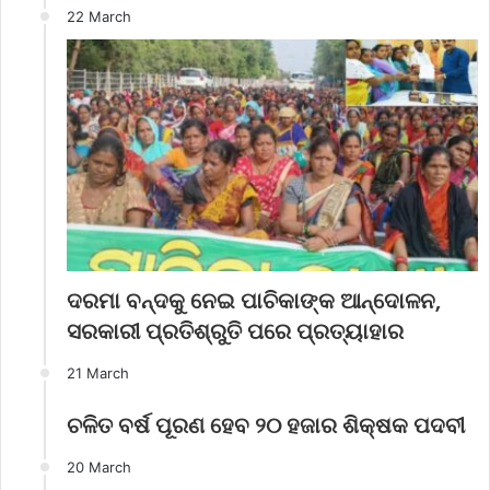
22 March
ଦରମା ବନ୍ଦକୁ ନେଇ ପାଚିକାଙ୍କ ଆନ୍ଦୋଳନ,
ସରକାରୀ ପ୍ରତିଶ୍ରୁତି ପରେ ପ୍ରତ୍ୟାହାର
21 March
ଚଳିତ ବର୍ଷ ପୂରଣ ହେବ ୨୦ ହଜାର ଶିକ୍ଷକ ପଦବୀ
20 March