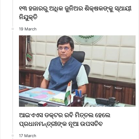
୧୩ ହଜାରରୁ ଅଧିକ ଜୁନିଅର ଶିକ୍ଷକଙ୍କୁ ସ୍ଥାୟୀ
ନିଯୁକ୍ତି
19 March
ଆଇଏଏସ ଡକ୍ଟର ରବି ମିତ୍ତଲ ହେଲେ
ପ୍ରଧାନମନ୍ତ୍ରୀଙ୍କ ନୂଆ ଉପସଚିବ
17 March