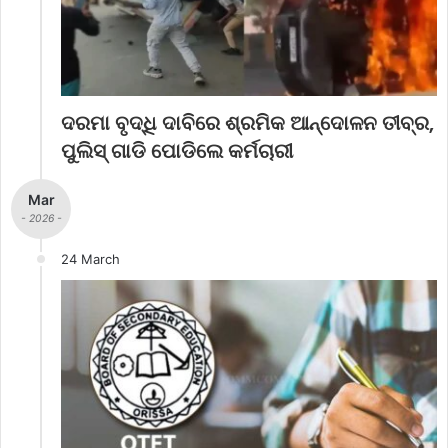
ଦରମା ବୃଦ୍ଧି ଦାବିରେ ଶ୍ରମିକ ଆନ୍ଦୋଳନ ତୀବ୍ର,
ପୁଲିସ୍‌ ଗାଡି ପୋଡିଲେ କର୍ମଚାରୀ
Mar
- 2026 -
24 March