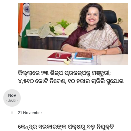
ଜିଲ୍ଲାରେ ୨୩ ଶିଳ୍ପ ପ୍ରକଳ୍ପକୁ ମଞ୍ଜୁରୀ;
୪,୫୧୦ କୋଟି ନିବେଶ, ୧୦ ହଜାର ଚାକିରି ସୁଯୋଗ
Nov
- 2023 -
21 November
କେନ୍ଦ୍ର ସରକାରଙ୍କ ପକ୍ଷରୁ ବଡ଼ ନିଯୁକ୍ତି