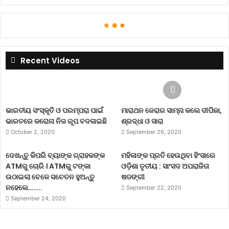
Recent Videos
ଭାରତୀୟ ସଂସ୍କୃତି ଓ ପରମ୍ପରା ପାଇଁ
ମାରାଥନ ଜେରାର ସାମ୍ନା କଲେ ଦୀପିକା,
ଭାରତରେ କରୋନା ନିଜ ରୂପ ବଦଳାଇଛି
ଶ୍ରଦ୍ଧା ଓ ସାରା
October 2, 2020
September 26, 2020
ଦେଖନ୍ତୁ କିପରି ବ୍ୟାଙ୍କ ଗ୍ରାହକଙ୍କ
ମହିଳାଙ୍କ ପ୍ରତି ହେଉଥିବା ହିଂସାରେ
ATMରୁ ଚୋରି । ATMରୁ ଟଙ୍କା
ଓଡ଼ିଶା ତୃତୀୟ : ସାଂସଦ ଅପରାଜିତା
ଉଠାଇଲା ବେଳେ ସଚେତନ ହୁଅନ୍ତୁ
ଷଡଙ୍ଗୀ
ନହେଲେ……..
September 22, 2020
September 24, 2020