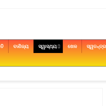
ତି
ବାଣିଜ୍ୟ
ସ୍ୱାସ୍ଥ୍ୟ
ଖେଳ
ସ୍ୱତନ୍ତ୍ର