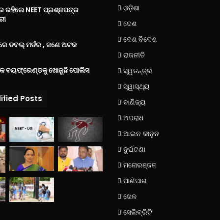
ଓଡ଼ିଶା
‌ରେ ରହିଲେ NEET ପ୍ରଶ୍ନପତ୍ର
ରୀ
ଦେଶ
ଦେଶ ବିଦେଶ
େ ଡବଲ୍ ମର୍ଡର , ଜଣେ ଅଟକ
ରାଜନୀତି
୍କ ବୟଫ୍ରେଣ୍ଡକୁ ଖୋଜୁଛି ପୋଲିସ
ସ୍ୱତନ୍ତ୍ର
ସ୍ୱାସ୍ଥ୍ୟ
ified Posts
ବାଣିଜ୍ୟ
ଅପରାଧ
ଆଇନ କାନୁନ
ଦୁର୍ଘଟଣା
ମନୋରଞ୍ଜନ
ପାଣିପାଗ
ଖେଳ
ସେଲିବ୍ରିଟି