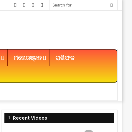
Facebook
Twitter
YouTube
Instagram
Search
for
ମନୋରଞ୍ଜନ
ରାଶିଫଳ
Sidebar
Recent Videos