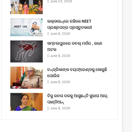
June 23, 2026
ଲକ୍‌ଡାଉନ୍‌ରେ ରହିଲେ NEET
ପ୍ରଶ୍ନପତ୍ର ପ୍ରସ୍ତୁତକାରୀ
June 8, 2026
ସମ୍ବଲପୁରରେ ଡବଲ୍ ମର୍ଡର , ଜଣେ
ଅଟକ
June 8, 2026
ଚନ୍ଦ୍ରିକାଙ୍କ ବୟଫ୍ରେଣ୍ଡକୁ ଖୋଜୁଛି
ପୋଲିସ
June 8, 2026
ବିଜୁ ଜନତା ଦଳକୁ ଆସୁଛନ୍ତି ସୁଜାତା ଆର୍‌.
ପାଣ୍ଡିଆନ୍
June 8, 2026