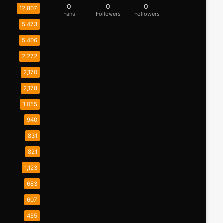
0
0
0
12,807
Fans
Followers
Followers
5,473
5,406
2,272
2,170
2,178
1,055
940
831
821
1,123
683
607
455