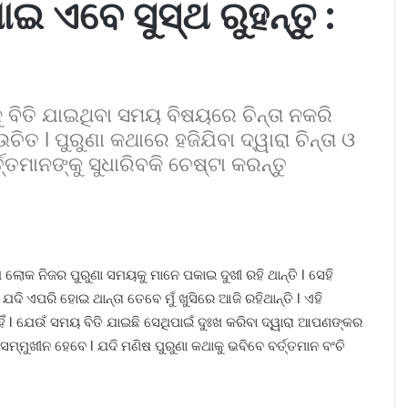
 ଏବେ ସୁସ୍ଥ ରୁହନ୍ତୁ :
ୁ ବିତି ଯାଇଥିବା ସମୟ ବିଷୟରେ ଚିନ୍ତା ନକରି
ିତ l ପୁରୁଣା କଥାରେ ହଜିଯିବା ଦ୍ୱାରା ଚିନ୍ତା ଓ
ତମାନଙ୍କୁ ସୁଧାରିବକି ଚେଷ୍ଟା କରନ୍ତୁ
 ଲୋକ ନିଜର ପୁରୁଣା ସମୟକୁ ମାନେ ପକାଇ ଦୁଖୀ ରହି ଥାନ୍ତି l ସେହି
 ଏପରି ହୋଇ ଥାନ୍ତା ତେବେ ମୁଁ ଖୁସିରେ ଆଜି ରହିଥାନ୍ତି l ଏହି
ହିଁ l ଯେଉଁ ସମୟ ବିତି ଯାଇଛି ସେଥିପାଇଁ ଦୁଃଖ କରିବା ଦ୍ୱାରା ଆପଣଙ୍କର
 ସମ୍ମୁଖୀନ ହେବେ l ଯଦି ମଣିଷ ପୁରୁଣା କଥାକୁ ଭବିବେ ବର୍ତ୍ତମାନ ବଂଚି