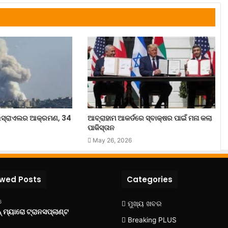
ସ୍ରାଏଲର ଆକ୍ରମଣ, 34
ଆବ୍ରାହାମ ଆକର୍ଡରେ ସ୍ବାକ୍ଷର ପାଇଁ ମନା କଲା
ପାକିସ୍ତାନ
May 26, 2026
ewed Posts
Categories
6
ମୁଖ୍ୟ ଖବର
 ମ୍ୟାରୋ ଟ୍ରାନସପ୍ଲାଣ୍ଟ
Breaking PLUS