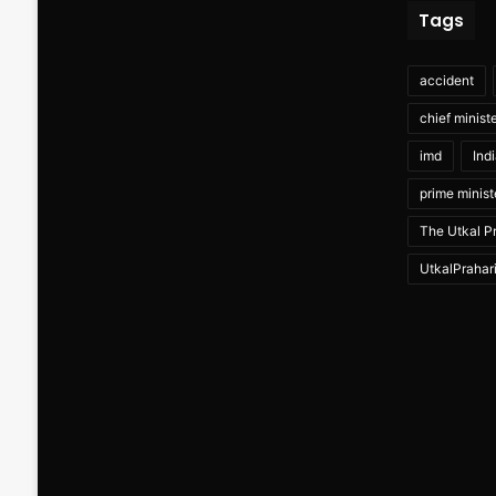
Tags
accident
chief minist
imd
Ind
prime minist
The Utkal Pr
UtkalPrahar