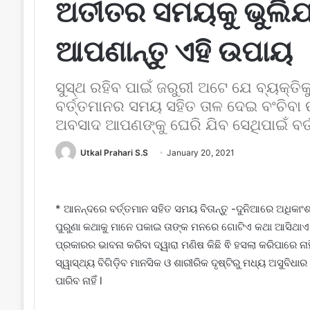
ଅତୀତର ସମୟକୁ ଭୁଲିଯାଇ
ଆପଣାନ୍ତୁ ଏହି ଉପାୟ
ସୁସ୍ଥ ରହିବ ପାଇଁ ଜରୁରୀ ଅଟେ ଯେ ବ୍ୟକ୍ତିକ
ବର୍ତ୍ତମାନର ସମୟ ସହିତ ତାଳ ଦେଇ ବଂଚିବା ଉଚ
ଅବସାଦ ଆପଣଙ୍କୁ ଘେରି ଯିବ ସେଥିପାଇଁ ବର୍ତ୍
Utkal Prahari S.S
January 20, 2021
* ଆନନ୍ଦରେ ବର୍ତ୍ତମାନ ସହିତ ସମୟ ବିତାନ୍ତୁ -ଦୁନିଆରେ ଅଧିକାଂଶ
ପୁରୁଣା କଥାକୁ ମାନେ ପକାଇ ତାଙ୍କ ମନରେ ଗୋଟିଏ କଥା ଆସିଥାଏ ଯଦି
ପ୍ରକାରର ଭାବନା କରିବା ଦ୍ୱାରା ମଣିଷ କିଛି ଵି ହସଲା କରିପାରେ ନା
ସ୍ୱାସ୍ଥ୍ୟ ବିଗିଡ଼ିବ ମାନସିକ ଓ ଶାରୀରିକ ଦୃଷ୍ଟିରୁ ମଧ୍ୟ ଅସୁବିଧାର
ପାରିବ ନାହିଁ l