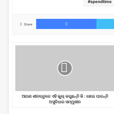
spendtime
Facebook
Share
ଆପଣ ଶୀତଋତୁରେ ଏହି ଭୁଲ୍ କରୁଛନ୍ତି କି : ହୋଇ ପାରନ୍ତି
ଅସୁବିଧାର ସମ୍ମୁଖୀନ