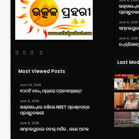
June 8, 2026
ଲକ୍‌ଡାଉନ୍
ପ୍ରସ୍ତୁତକା
June 8, 2026
ସମ୍ବଲପୁରର
June 8, 2026
ଚନ୍ଦ୍ରିକାଙ
Facebook
Twitter
YouTube
Instagram
Last Mod
Most Viewed Posts
June 23, 2026
୧୦୦ଟି ବୋନ୍ ମ୍ୟାରୋ ଟ୍ରାନସପ୍ଲାଣ୍ଟ
June 8, 2026
ଲକ୍‌ଡାଉନ୍‌ରେ ରହିଲେ NEET ପ୍ରଶ୍ନପତ୍ର
ପ୍ରସ୍ତୁତକାରୀ
June 8, 2026
ସମ୍ବଲପୁରରେ ଡବଲ୍ ମର୍ଡର , ଜଣେ ଅଟକ