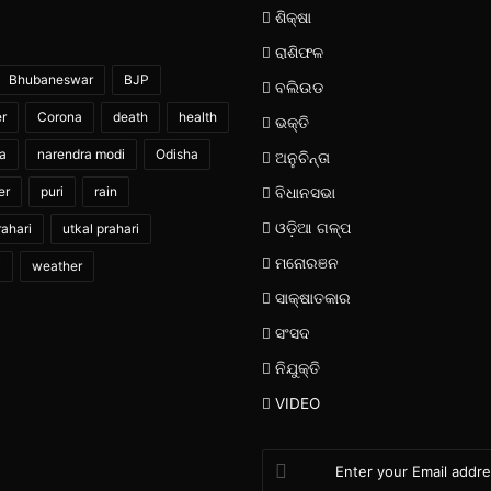
ଶିକ୍ଷା
ରାଶିଫଳ
Bhubaneswar
BJP
ବଲିଉଡ
er
Corona
death
health
ଭକ୍ତି
ia
narendra modi
Odisha
ଅନୁଚିନ୍ତା
er
puri
rain
ବିଧାନସଭା
ଓଡ଼ିଆ ଗଳ୍ପ
ahari
utkal prahari
ମନୋରଞନ
i
weather
ସାକ୍ଷାତକାର
ସଂସଦ
ନିଯୁକ୍ତି
VIDEO
Enter
your