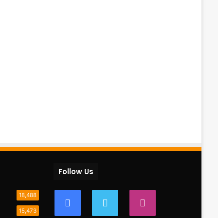
Follow Us
18,488
15,473