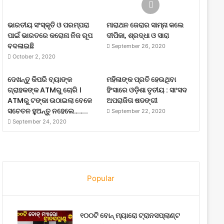
ଭାରତୀୟ ସଂସ୍କୃତି ଓ ପରମ୍ପରା
ମାରାଥନ ଜେରାର ସାମ୍ନା କଲେ
ପାଇଁ ଭାରତରେ କରୋନା ନିଜ ରୂପ
ଦୀପିକା, ଶ୍ରଦ୍ଧା ଓ ସାରା
ବଦଳାଇଛି
September 26, 2020
October 2, 2020
ଦେଖନ୍ତୁ କିପରି ବ୍ୟାଙ୍କ
ମହିଳାଙ୍କ ପ୍ରତି ହେଉଥିବା
ଗ୍ରାହକଙ୍କ ATMରୁ ଚୋରି ।
ହିଂସାରେ ଓଡ଼ିଶା ତୃତୀୟ : ସାଂସଦ
ATMରୁ ଟଙ୍କା ଉଠାଇଲା ବେଳେ
ଅପରାଜିତା ଷଡଙ୍ଗୀ
ସଚେତନ ହୁଅନ୍ତୁ ନହେଲେ……..
September 22, 2020
September 24, 2020
Popular
୧୦୦ଟି ବୋନ୍ ମ୍ୟାରୋ ଟ୍ରାନସପ୍ଲାଣ୍ଟ