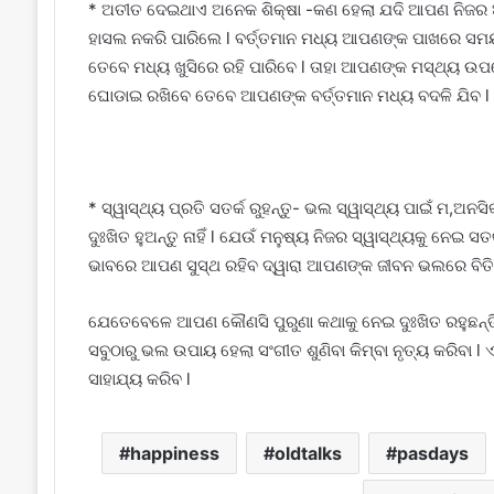
* ଅତୀତ ଦେଇଥାଏ ଅନେକ ଶିକ୍ଷା -କଣ ହେଲା ଯଦି ଆପଣ ନିଜର
ହାସଲ ନକରି ପାରିଲେ l ବର୍ତ୍ତମାନ ମଧ୍ୟ ଆପଣଙ୍କ ପାଖରେ ସମ
ତେବେ ମଧ୍ୟ ଖୁସିରେ ରହି ପାରିବେ l ତାହା ଆପଣଙ୍କ ମସ୍ଥ୍ୟ 
ଘୋଡାଇ ରଖିବେ ତେବେ ଆପଣଙ୍କ ବର୍ତ୍ତମାନ ମଧ୍ୟ ବଦଳି ଯିବ l
* ସ୍ୱାସ୍ଥ୍ୟ ପ୍ରତି ସତର୍କ ରୁହନ୍ତୁ- ଭଲ ସ୍ୱାସ୍ଥ୍ୟ ପାଇଁ ମ,ଅ
ଦୁଃଖିତ ହୁଅନ୍ତୁ ନାହିଁ l ଯେଉଁ ମନୁଷ୍ୟ ନିଜର ସ୍ୱାସ୍ଥ୍ୟକୁ ନେଇ
ଭାବରେ ଆପଣ ସୁସ୍ଥ ରହିବ ଦ୍ୱାରା ଆପଣଙ୍କ ଜୀବନ ଭଲରେ ବିତି
ଯେତେବେଳେ ଆପଣ କୌଣସି ପୁରୁଣା କଥାକୁ ନେଇ ଦୁଃଖିତ ରହୁଛନ୍ତି ତେ
ସବୁଠାରୁ ଭଲ ଉପାୟ ହେଲା ସଂଗୀତ ଶୁଣିବା କିମ୍ବା ନୃତ୍ୟ କରିବା
ସାହାଯ୍ୟ କରିବ l
happiness
oldtalks
pasdays