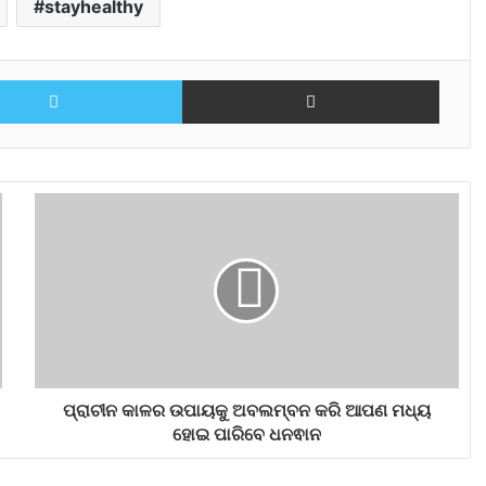
stayhealthy
Twitter
Share via Email
ପ୍ରାଚୀନ କାଳର ଉପାୟକୁ ଅବଲମ୍ବନ କରି ଆପଣ ମଧ୍ୟ
ହୋଇ ପାରିବେ ଧନଵାନ