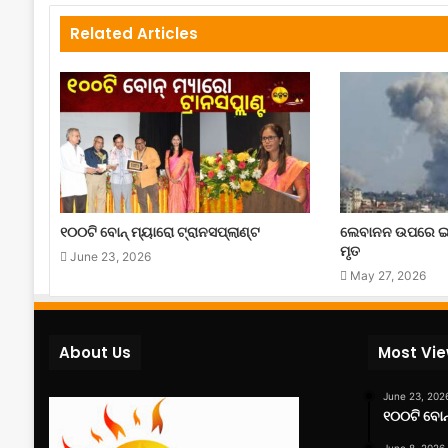
Related Articles
୧୦୦ଟି ବୋନ୍ ମ୍ୟାରୋ ଟ୍ରାନସପ୍ଲାଣ୍ଟ
ଲେବାନନ ଉପରେ ଇ
ମୃତ
June 23, 2026
May 27, 2026
About Us
Most Vi
June 23, 202
୧୦୦ଟି ବୋନ୍