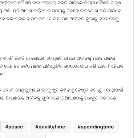
 ଅତୀତରେ କୌଣସି ଭଲ ଫଇସଲା ନକରି ପାରିଲେ କିମ୍ବା କୌଣସି ଲକ୍ଷ
ୟ ଅଛି ,ଯଦି ଆପଣ ବର୍ତ୍ତମାନ ସମୟକୁ ଠିକରେ ଉପଯୋଗ କରି ପାରିବେ
ଉପରେ ଭଲ ପ୍ରଭାବ ପକାଇବ l ଯଦି ଆପଣ ଅତୀତର ଦୁଃଖକୁ ନେଇ ନିଜକୁ
ନସିକ ଶାନ୍ତି ନିହାତି ଆବଶ୍ୟକ ,ତେଣୁକରି ଆପଣ ଅତୀତକୁ ମାନେ ପକାଇ
 ସତର୍କ ରୁହେ ସେ ବର୍ତ୍ତମାନର ପରିସ୍ଥିତିର ସଦଉପଯୋଗ କରି ପରେ l ଏହିଭଳି
ବ l
ବେ ସେଥିରୁ ବାହାରି ନିଜକୁ ଖୁସି ରଖିବାକୁ ଚେଷ୍ଟା କରନ୍ତୁ l ସେଥିପାଇଁ
 l ଏହା ଆପଣଙ୍କ ଅତୀତକୁ ଭୁଲିବାରେ ଓ ଆପଣଙ୍କୁ ମାଝବୁତ କରିବାରେ
peace
qualitytime
spendingtime